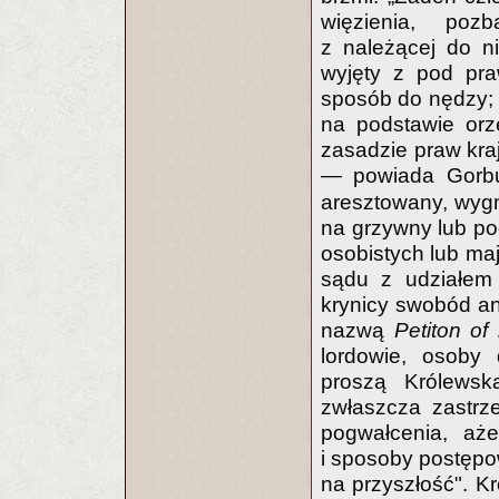
więzienia, poz
z należącej do n
wyjęty z pod pra
sposób do nędzy; n
na podstawie or
zasadzie praw kra
— powiada Gor
aresztowany, wygn
na grzywny lub p
osobistych lub ma
sądu z udziałem ł
krynicy swobód an
nazwą
Petiton of 
lordowie, osoby
proszą Królews
zwłaszcza zastr
pogwałcenia, aże
i sposoby postępo
na przyszłość". Kr