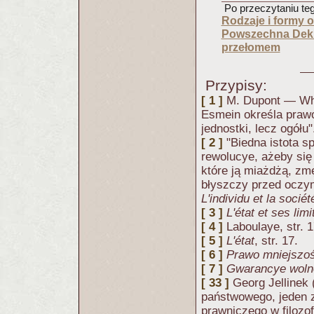
Po przeczytaniu tego
Rodzaje i formy 
Powszechna Dekl
przełomem
Przypisy:
[ 1 ]
M. Dupont — Wh
Esmein określa prawo
jednostki, lecz ogółu
[ 2 ]
"Biedna istota s
rewolucye, ażeby się
które ją miażdżą, zm
błyszczy przed oczym
L'individu et la sociét
[ 3 ]
L'état et ses limi
[ 4 ]
Laboulaye, str. 
[ 5 ]
L'état
, str. 17.
[ 6 ]
Prawo mniejszoś
[ 7 ]
Gwarancye wolno
[ 33 ]
Georg Jellinek
państwowego, jeden 
prawniczego w filozof