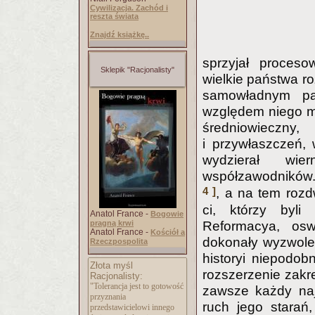
Cywilizacja. Zachód i
reszta świata
Znajdź książkę..
sprzyjał procesow
Sklepik "Racjonalisty"
wielkie państwa ro
samowładnym pa
względem niego mi
średniowieczn
i przywłaszczeń,
wydzierał wie
współzawodników.
4 ]
, a na tem rozd
ci, którzy byli
Anatol France -
Bogowie
Reformacya, os
pragną krwi
Anatol France -
Kościół a
dokonały wyzwole
Rzeczpospolita
historyi niepodo
Złota myśl
rozszerzenie zakr
Racjonalisty:
"Tolerancja jest to gotowość
zawsze każdy naj
przyznania
ruch jego stara
przedstawicielowi innego