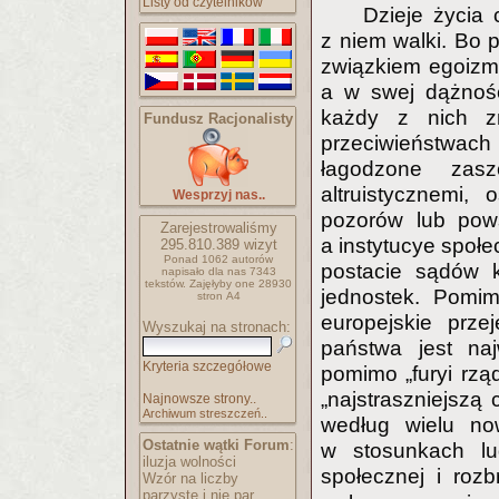
Listy od czytelników
Dzieje życia 
z niem walki. Bo
związkiem egoizm
a w swej dążnośc
każdy z nich z
Fundusz Racjonalisty
przeciwieństwac
łagodzone zasz
altruistycznemi,
Wesprzyj nas..
pozorów lub pows
Zarejestrowaliśmy
a instytucye społ
295.810.389
wizyt
Ponad 1062 autorów
postacie sądów 
napisało
dla nas 7343
tekstów.
Zajęłyby one 28930
jednostek. Pomim
stron A4
europejskie prze
Wyszukaj na stronach:
państwa jest na
Kryteria szczegółowe
pomimo „furyi rzą
„najstraszniejsz
Najnowsze strony..
Archiwum streszczeń..
według wielu now
Ostatnie wątki Forum
:
w stosunkach lu
iluzja wolności
społecznej i rozb
Wzór na liczby
parzyste i nie par..