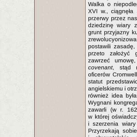
Walka o niepodle
XVI w., ciągnęła
przerwy przez nas
dziedzinę wiary 
grunt przyjazny 
zrewolucyonizowan
postawili zasadę
przeto założyć 
zawrzeć umowę, 
covenant
, stąd
oficerów Cromwel
statut przedstaw
angielskiemu i otrz
również idea był
Wygnani kongrega
zawarli (w r. 16
w której oświadcz
i szerzenia wiary
Przyrzekają sobi