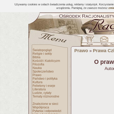
Używamy cookies w celach świadczenia usług, reklamy i statystyk. Korzystani
urządzeniu. Pamiętaj, że zawsze możesz
zmie
Prawo
Prawa Cz
Światopogląd
»
Religie i sekty
Biblia
O praw
Kościół i Katolicyzm
Filozofia
Nauka
Auto
Społeczeństwo
Prawo
Państwo i polityka
Kultura
Felietony i eseje
Literatura
Ludzie, cytaty
Tematy różnorodne
Znalezione w sieci
Współpraca
Pytania i odpowiedzi