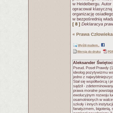
w Heidelbergu. Autor 
opracował klasyczną 
organizację osiadłeg
w bezpośrednią władz
[ 8 ]
Deklaracya praw
«
Prawa Człowieka
Wyślij mailem..
Wersja do druku
PD
Aleksander Święto
Pseud. Poseł Prawdy (184
ideolog pozytywizmu war
jedno z najwybitniejszyc
Stał się współtwórcą i
sądził - zdeterminowany
prawa moralne powstają
ewolucyjnym rozwoju lu
osamotnionych w walce j
szkoły i innych instytuc
fanatyzmem, bigoterią, 