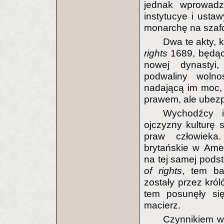
jednak wprowadzi
instytucye i ust
monarchę na szafo
Dwa te akty, 
rights
1689, będąc
nowej dynastyi
podwaliny wolnoś
nadającą im moc
prawem, ale ubez
Wychodźcy i
ojczyzny kulturę s
praw człowieka
brytańskie w Ame
na tej samej pods
of rights
, tem ba
zostały przez król
tem posunęły si
macierz.
Czynnikiem wie