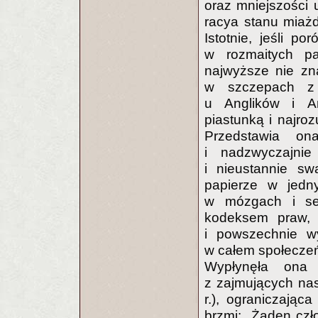
oraz mniejszości 
racya stanu miażd
Istotnie, jeśli p
w rozmaitych pa
najwyższe nie zn
w szczepach z 
u Anglików i Am
piastunką i najroz
Przedstawia o
i nadzwyczajnie
i nieustannie sw
papierze w jedn
w mózgach i ser
kodeksem praw,
i powszechnie wy
w całem społeczeńs
Wypłynęła ona 
z zajmujących nas
r.), ograniczając
brzmi: „Żaden czł