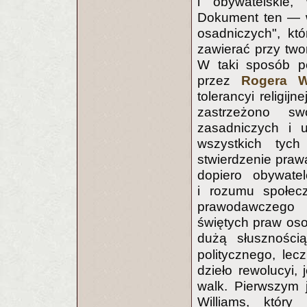
i obywatelskie
Dokument ten — w
osadniczych", któ
zawierać przy tw
W taki sposób p
przez
Rogera W
tolerancyi religij
zastrzeżono sw
zasadniczych i 
wszystkich tyc
stwierdzenie praw
dopiero obywate
i rozumu społecz
prawodawczego u
świętych praw oso
dużą słuszności
politycznego, lec
dzieło rewolucyi, 
walk. Pierwszym 
Williams, który