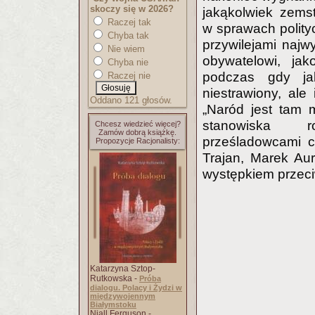
skoczy się w 2026?
jakąkolwiek zems
Raczej tak
w sprawach polity
Chyba tak
przywilejami najw
Nie wiem
obywatelowi, ja
Chyba nie
podczas gdy jak
Raczej nie
niestrawiony, al
Oddano 121 głosów.
„Naród jest tam 
stanowiska r
Chcesz wiedzieć więcej?
Zamów dobrą książkę.
prześladowcami ch
Propozycje Racjonalisty:
Trajan, Marek Aur
występkiem przec
Katarzyna Sztop-
Rutkowska -
Próba
dialogu. Polacy i Żydzi w
międzywojennym
Białymstoku
Niall Ferguson -