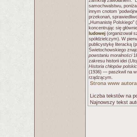
zamknął zawołaniem: "Li
samochwalstwu, poniżani
innym cnotom 'podwójne
przekonań, sprawiedliwo
„Humanistę Polskiego” (
koncentrując się główni
ludowej
(organizował sz
spółdzielczym). W pierw
publicystykę literacką 
Świetochowskiego znajd
powstaniu moralności
18
zakresu historii idei (
Uto
Historia chłopów polski
(1936) — paszkwil na w
rządzącym.
Strona www autora
Liczba tekstów na po
Najnowszy tekst aut