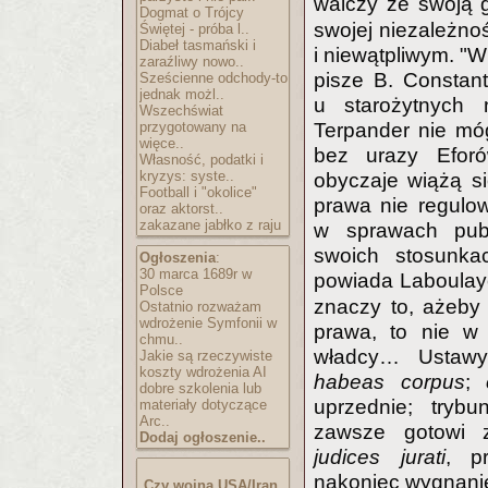
walczy ze swoją
Dogmat o Trójcy
swojej niezależno
Świętej - próba l..
Diabeł tasmański i
i niewątpliwym. "
zaraźliwy nowo..
pisze B. Constant
Sześcienne odchody-to
jednak możl..
u starożytnych 
Wszechświat
Terpander nie móg
przygotowany na
więce..
bez urazy Eforó
Własność, podatki i
kryzys: syste..
obyczaje wiążą si
Football i "okolice"
prawa nie regulo
oraz aktorst..
zakazane jabłko z raju
w sprawach publ
swoich stosunk
Ogłoszenia
:
30 marca 1689r w
powiada Laboula
Polsce
znaczy to, ażeby 
Ostatnio rozważam
wdrożenie Symfonii w
prawa, to nie w 
chmu..
władcy… Ustawy
Jakie są rzeczywiste
koszty wdrożenia AI
habeas corpus
;
dobre szkolenia lub
uprzednie; trybu
materiały dotyczące
Arc..
zawsze gotowi 
Dodaj ogłoszenie..
judices jurati
, p
nakoniec wygnani
Czy wojna USA/Iran