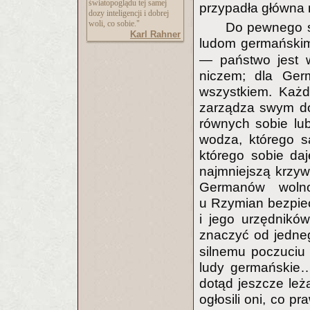
światopoglądu tej samej
przypadła główna n
dozy inteligencji i dobrej
woli, co sobie."
Do pewnego st
Karl Rahner
ludom germański
— państwo jest w
niczem; dla Ge
wszystkiem. Każdy
zarządza swym do
równych sobie lu
wodza, którego s
którego sobie daj
najmniejszą krzy
Germanów wolno
u Rzymian bezpie
i jego urzędnikó
znaczyć od jedne
silnemu poczuciu 
ludy germańskie…
dotąd jeszcze le
ogłosili oni, co p