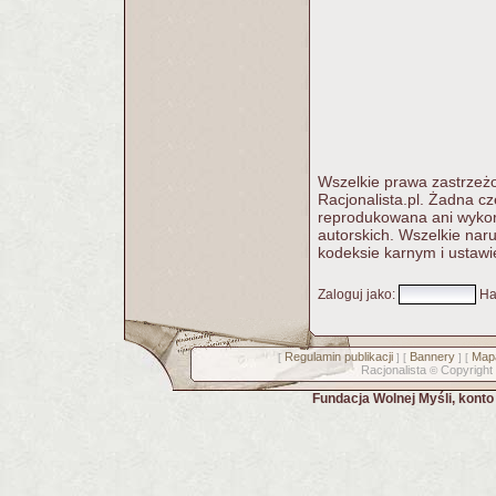
Wszelkie prawa zastrzeżo
Racjonalista.pl. Żadna c
reprodukowana ani wykorz
autorskich. Wszelkie nar
kodeksie karnym i ustawi
Zaloguj jako
:
Ha
Regulamin publikacji
Bannery
Mapa
[
] [
] [
Racjonalista
Copyright
©
Fundacja Wolnej Myśli, kont