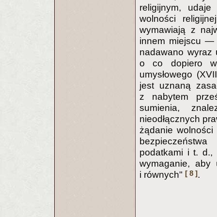
religijnym, udaj
wolności religij
wymawiają z naj
innem miejscu — 
nadawano wyraz 
o co dopiero wa
umysłowego (XVII
jest uznaną zas
z nabytem prześ
sumienia, znal
nieodłącznych praw
żądanie wolności 
bezpieczeństwa
podatkami i t. d.
wymaganie, aby u
[ 8 ]
i równych"
.