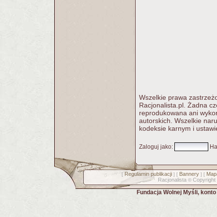
Wszelkie prawa zastrzeżo
Racjonalista.pl. Żadna c
reprodukowana ani wykorz
autorskich. Wszelkie nar
kodeksie karnym i ustawi
Zaloguj jako
:
Ha
Regulamin publikacji
Bannery
Mapa
[
] [
] [
Racjonalista
Copyright
©
Fundacja Wolnej Myśli, kont