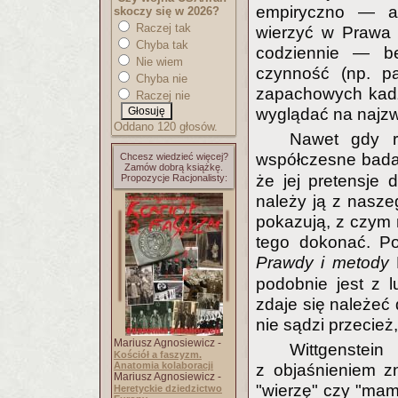
empiryczno — an
skoczy się w 2026?
Raczej tak
wierzyć w Prawa 
Chyba tak
codziennie — b
Nie wiem
czynność (np. pa
Chyba nie
zapachowych kadz
Raczej nie
wyglądać na najzw
Oddano 120 głosów.
Nawet gdy re
współczesne bada
Chcesz wiedzieć więcej?
Zamów dobrą książkę.
że jej pretensje 
Propozycje Racjonalisty:
należy ją z nasze
pokazują, z czym 
tego dokonać. Po
Prawdy i metody
podobnie jest z l
zdaje się należeć 
nie sądzi przecież
Mariusz Agnosiewicz -
Wittgenste
Kościół a faszyzm.
Anatomia kolaboracji
z objaśnieniem zn
Mariusz Agnosiewicz -
"wierzę" czy "ma
Heretyckie dziedzictwo