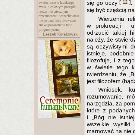
[ 12 ]
się go uczy
.
świata i sensie ludzkiego
życia, o celowym porządku
się być częścią n
rzeczy i ostatecznym
przeznaczeniu wszechświata
Wierzenia re
nie jest ani falsyfikowalne,
w prokreacji i 
ani wyposażone w moc
prognostyczną.
odrzucić takiej 
Leszek Kołakowski
należy, że stwierdz
są oczywistymi do
istnieje, podobnie
filozofuje, i z t
w świetle tego k
twierdzeniu, że „
jest filozofem (bąd
Wniosek, k
rozumowanie, mó
narzędzia, za pom
które z podanych
i „Bóg nie istni
wszelkie wysiłki
marnować na nie c