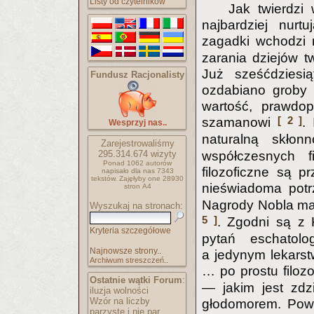
Listy od czytelników
Jak twierdzi 
najbardziej nurt
zagadki wchodzi r
zarania dziejów t
Już sześćdziesi
Fundusz Racjonalisty
ozdabiano groby 
wartość, prawdo
[ 2 ]
szamanowi
.
Wesprzyj nas..
naturalną skło
Zarejestrowaliśmy
295.314.674
wizyty
współczesnych f
Ponad 1062 autorów
filozoficzne są p
napisało
dla nas 7343
tekstów.
Zajęłyby one 28930
nieświadoma potr
stron A4
Nagrody Nobla ma 
Wyszukaj na stronach:
5 ]
. Zgodni są z 
Kryteria szczegółowe
pytań eschatol
Najnowsze strony..
a jedynym lekars
Archiwum streszczeń..
… po prostu filoz
Ostatnie wątki Forum
:
— jakim jest zdz
iluzja wolności
Wzór na liczby
głodomorem. Pows
parzyste i nie par..