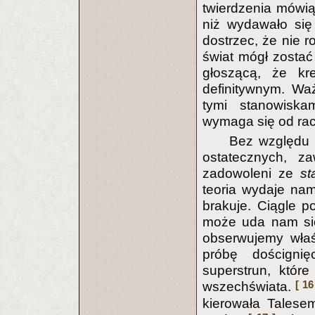
twierdzenia mówią
niż wydawało się
dostrzec, że nie r
świat mógł zostać
głoszącą, że kr
definitywnym. Wa
tymi stanowiska
wymaga się od rac
Bez względu 
ostatecznych, z
zadowoleni ze
st
teoria wydaje na
brakuje. Ciągle p
może uda nam si
obserwujemy właśn
próbę doścignię
superstrun, któ
[ 16
wszechświata.
kierowała Talesem