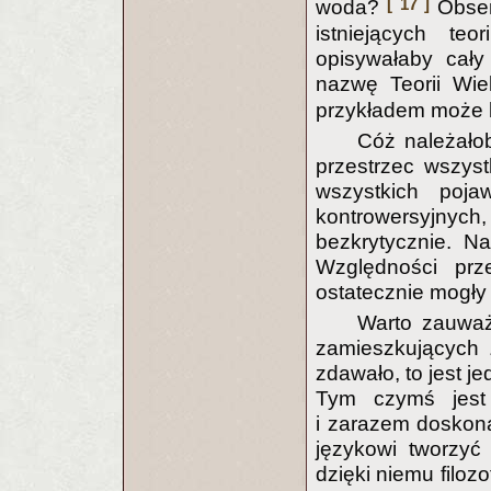
[ 17 ]
woda?
Obserw
istniejących teo
opisywałaby cały
nazwę Teorii Wiel
przykładem może b
Cóż należało
przestrzec wszyst
wszystkich poja
kontrowersyjny
bezkrytycznie. N
Względności prze
ostatecznie mogły 
Warto zauważ
zamieszkujących 
zdawało, to jest j
Tym czymś jest 
i zarazem doskona
językowi tworzyć
dzięki niemu filoz