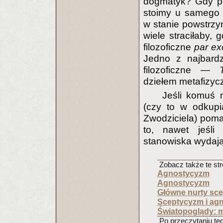
dogmatyk? Gdy po
stoimy u samego 
w stanie powstrzy
wiele straciłaby, 
filozoficzne
par ex
Jedno z najbardz
filozoficzne —
dziełem metafizyc
Jeśli komuś 
(czy to w odkup
Zwodziciela) poma
to, nawet jeśli 
stanowiska wydają 
Zobacz także te str
Agnostycyzm
Agnostycyzm
Główne nurty sc
Sceptycyzm i ag
Światopoglądy: m
Po przeczytaniu tego