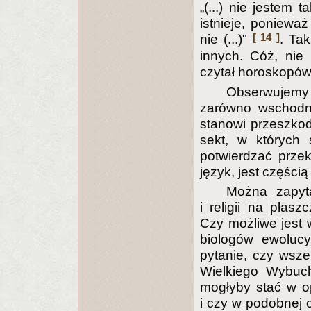
„(...) nie jestem t
istnieje, poniewa
[ 14 ]
nie (...)"
. Ta
innych. Cóż, nie
czytał horoskopów
Obserwujemy 
zarówno wschodnie
stanowi przeszko
sekt, w których 
potwierdzać przek
język, jest częścią
Można zapyt
i religii na pła
Czy możliwe jest
biologów ewolucy
pytanie, czy wsze
Wielkiego Wybuch
mogłyby stać w op
i czy w podobnej 