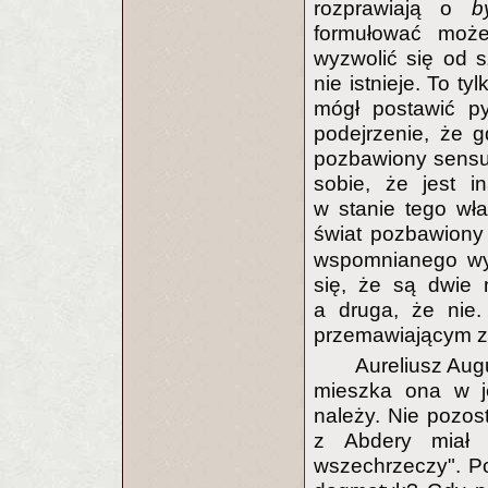
rozprawiają o
b
formułować może
wyzwolić się od 
nie istnieje. To t
mógł postawić py
podejrzenie, że 
pozbawiony sensu, 
sobie, że jest i
w stanie tego wł
świat pozbawion
wspomnianego wyż
się, że są dwie 
a druga, że nie
przemawiającym za 
Aureliusz Aug
mieszka ona w je
należy. Nie pozost
z Abdery miał r
wszechrzeczy". Po