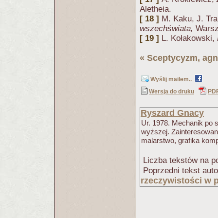
Aletheia.
[ 18 ]
M. Kaku, J. Tra
wszechświata,
Warsza
[ 19 ]
L. Kołakowski,
«
Sceptycyzm, ag
Wyślij mailem..
Wersja do druku
PD
Ryszard Gnacy
Ur. 1978. Mechanik po sz
wyższej. Zainteresowania
malarstwo, grafika kompu
Liczba tekstów na po
Poprzedni tekst aut
rzeczywistości w p