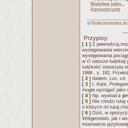
Wątpliwe jajko...
Agnostycyzm
Dodaj komentarz do 
Przypisy:
[ 1 ]
Z pewnością mo
występowania wierzeń
występowania pociągu
w
O naturze ludzkiej
ludzkość stworzyła s
1998 , s. 182. Przeł
[ 2 ]
Ibidem,
Loc. cit.
[ 3 ]
I. Kant,
Prolegom
mogła wystąpić jako
[ 4 ]
Np. wywiad
z p
[ 5 ]
Nie chodzi tutaj
o których mi tutaj ch
[ 6 ]
Dziś, w opozycji
Wittgenstein, jak i 
mianowicie językowej 