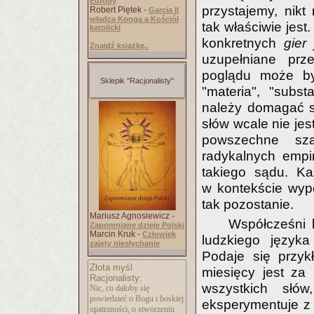
Europy
przystajemy, nikt
Robert Piętek -
Garcia II
władca Konga a Kościół
tak właściwie jest
katolicki
konkretnych
gier
Znajdź książkę..
uzupełniane prz
poglądu może być
Sklepik "Racjonalisty"
"materia", "subst
należy domagać si
słów wcale nie jes
powszechne sza
radykalnych empi
takiego sądu. K
w kontekście wypo
tak pozostanie.
Mariusz Agnosiewicz -
Współcześni 
Zapomniane dzieje Polski
Marcin Kruk -
Człowiek
ludzkiego języka
zajęty niesłychanie
Podaje się przyk
Złota myśl
miesięcy jest za
Racjonalisty:
wszystkich słów
Nic, co dałoby się
powiedzieć o Bogu i boskiej
eksperymentuje z 
opatrzności, o stworzeniu