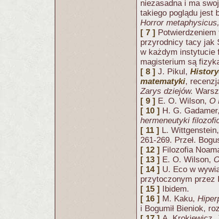
niezasadna i ma swoj
takiego poglądu jest
Horror metaphysicus
[ 7 ]
Potwierdzeniem 
przyrodnicy tacy jak
w każdym instytucie f
magisterium są fizyk
[ 8 ]
J. Pikul,
History
matematyki
, recenz
Zarys dziejów.
Warsz
[ 9 ]
E. O. Wilson,
O 
[ 10 ]
H. G. Gadamer
hermeneutyki filozofi
[ 11 ]
L. Wittgenstein
261-269. Przeł. Bogu
[ 12 ]
Filozofia Noa
[ 13 ]
E. O. Wilson,
O
[ 14 ]
U. Eco w wywia
przytoczonym przez 
[ 15 ]
Ibidem.
[ 16 ]
M. Kaku,
Hiper
i Bogumił Bieniok, roz
[ 17 ]
A. Krokiewicz,