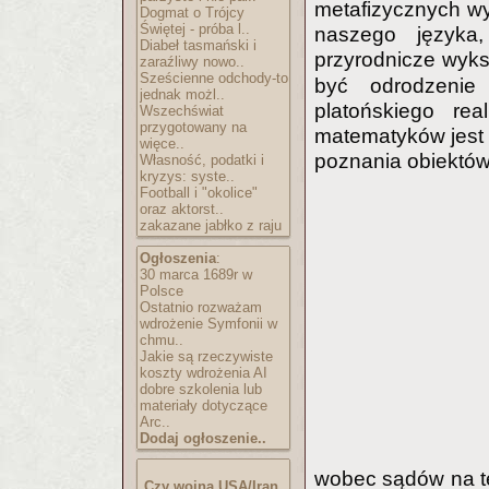
metafizycznych wyw
Dogmat o Trójcy
Świętej - próba l..
naszego języka,
Diabeł tasmański i
przyrodnicze wyks
zaraźliwy nowo..
Sześcienne odchody-to
być odrodzenie
jednak możl..
platońskiego re
Wszechświat
przygotowany na
matematyków jest 
więce..
poznania obiektó
Własność, podatki i
kryzys: syste..
Football i "okolice"
oraz aktorst..
zakazane jabłko z raju
Ogłoszenia
:
30 marca 1689r w
Polsce
Ostatnio rozważam
wdrożenie Symfonii w
chmu..
Jakie są rzeczywiste
koszty wdrożenia AI
dobre szkolenia lub
materiały dotyczące
Arc..
Dodaj ogłoszenie..
wobec sądów na te
Czy wojna USA/Iran