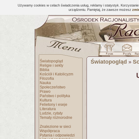
Używamy cookies w celach świadczenia usług, reklamy i statystyk. Korzystani
urządzeniu. Pamiętaj, że zawsze możesz
zmie
Światopogląd
Sc
Światopogląd
»
Religie i sekty
Biblia
Kościół i Katolicyzm
Filozofia
Nauka
Społeczeństwo
Prawo
Państwo i polityka
Kultura
Felietony i eseje
Literatura
Ludzie, cytaty
Tematy różnorodne
Znalezione w sieci
Współpraca
Pytania i odpowiedzi