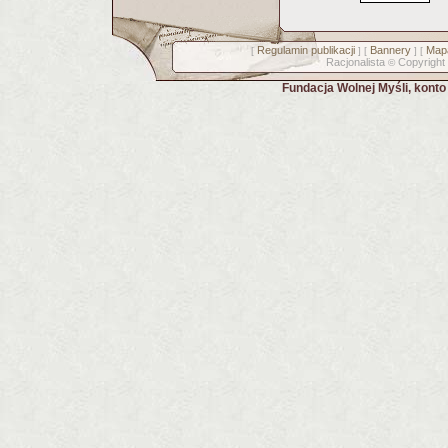
Regulamin publikacji
Bannery
Mapa
[
] [
] [
Racjonalista
Copyright
©
Fundacja Wolnej Myśli, kont