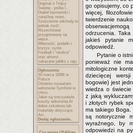
Dogmat o Trójcy
go opisujemy, co 
Świętej - próba l..
więcej, filozofow
Diabeł tasmański i
zaraźliwy nowo..
twierdzenie nauko
Sześcienne odchody-to
obserwacjemogą
jednak możl..
Wszechświat
odrzucenia. Taka 
przygotowany na
więce..
jakieś pytanie 
Własność, podatki i
odpowiedź.
kryzys: syste..
Football i "okolice"
Pytanie o ist
oraz aktorst..
ponieważ nie ma
zakazane jabłko z raju
mitologiczne kont
Ogłoszenia
:
30 marca 1689r w
dziecięcej wersj
Polsce
bogowie) jest jed
Ostatnio rozważam
wdrożenie Symfonii w
wiedza o świecie
chmu..
z jaką wykluczamy
Jakie są rzeczywiste
koszty wdrożenia AI
i złotych rybek sp
dobre szkolenia lub
ma takiego Boga. 
materiały dotyczące
Arc..
są notorycznie 
Dodaj ogłoszenie..
wyraźnego, by m
odpowiedzi na py
Czy wojna USA/Iran