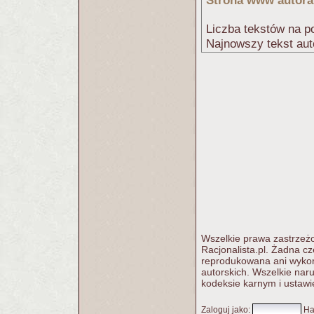
Strona www autora
Liczba tekstów na po
Najnowszy tekst aut
Wszelkie prawa zastrzeżo
Racjonalista.pl. Żadna c
reprodukowana ani wykorz
autorskich. Wszelkie nar
kodeksie karnym i ustawi
Zaloguj jako
:
Ha