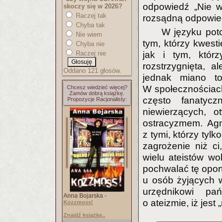
odpowiedź „Nie w
skoczy się w 2026?
Raczej tak
rozsądną odpowied
Chyba tak
W języku pot
Nie wiem
tym, którzy kwesti
Chyba nie
Raczej nie
jak i tym, któr
rozstrzygnięta, a
Oddano 121 głosów.
jednak miano to 
W społecznościach
Chcesz wiedzieć więcej?
Zamów dobrą książkę.
często fanatyczn
Propozycje Racjonalisty:
niewierzących, 
ostracyzmem. Agn
z tymi, którzy tylk
zagrożenie niż ci
wielu ateistów wo
pochwalać tę oport
u osób żyjących w
urzędnikowi pa
Anna Bojarska -
o ateizmie, iż jest
Kozzmoss!
Znajdź książkę..