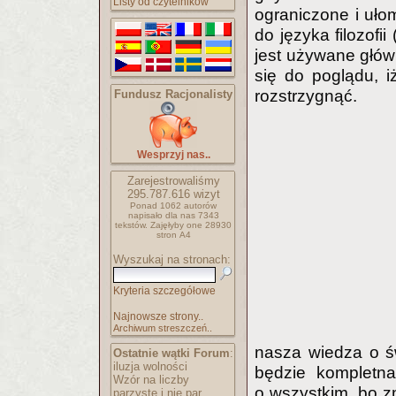
Listy od czytelników
ograniczone i uł
do języka filozofi
jest używane głów
się do poglądu, iż
rozstrzygnąć.
Fundusz Racjonalisty
Wesprzyj nas..
Zarejestrowaliśmy
295.787.616
wizyt
Ponad 1062 autorów
napisało
dla nas 7343
tekstów.
Zajęłyby one 28930
stron A4
Wyszukaj na stronach:
Kryteria szczegółowe
Najnowsze strony..
Archiwum streszczeń..
nasza wiedza o ś
Ostatnie wątki Forum
:
iluzja wolności
będzie kompletna
Wzór na liczby
o wszystkim, bo zm
parzyste i nie par..