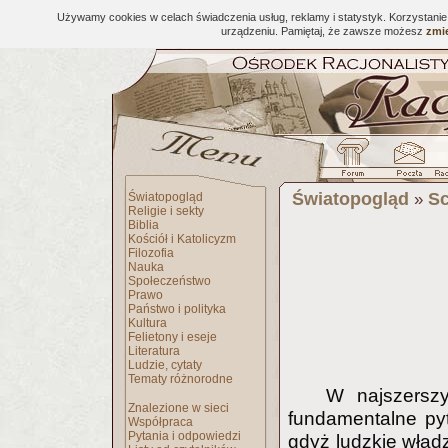
Używamy cookies w celach świadczenia usług, reklamy i statystyk. Korzystani
urządzeniu. Pamiętaj, że zawsze możesz
zmie
Światopogląd
Sc
Światopogląd
»
Religie i sekty
Biblia
Kościół i Katolicyzm
Filozofia
Nauka
Społeczeństwo
Prawo
Państwo i polityka
Kultura
Felietony i eseje
Literatura
Ludzie, cytaty
Tematy różnorodne
W najszersz
Znalezione w sieci
fundamentalne pyt
Współpraca
Pytania i odpowiedzi
gdyż ludzkie wł