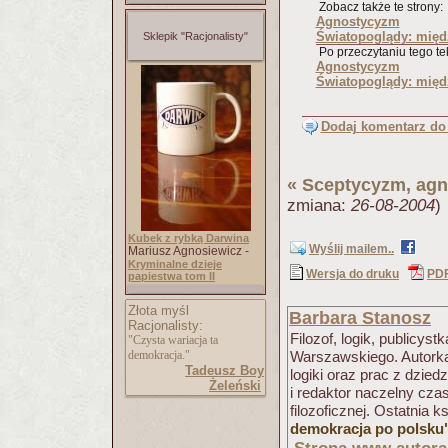
Zobacz także te strony:
Agnostycyzm
Światopoglądy: międz
Sklepik "Racjonalisty"
Po przeczytaniu tego tek
Agnostycyzm
Światopoglądy: międz
Dodaj komentarz do 
«
Sceptycyzm, ag
zmiana:
26-08-2004
)
Kubek z rybką Darwina
Wyślij mailem..
Mariusz Agnosiewicz -
Kryminalne dzieje
Wersja do druku
PD
papiestwa tom II
Złota myśl
Barbara Stanosz
Racjonalisty:
Filozof, logik, publicys
"Czysta wariacja ta
demokracja."
Warszawskiego. Autorka
Tadeusz Boy
logiki oraz prac z dzied
Żeleński
i redaktor naczelny cz
filozoficznej. Ostatnia k
demokracja po polsku