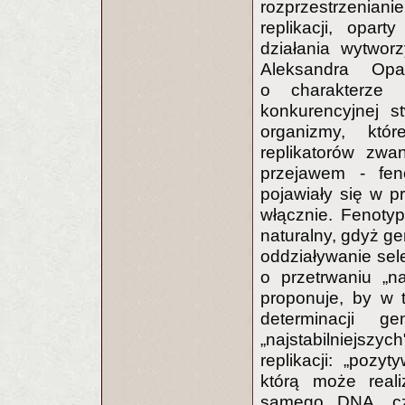
rozprzestrzenian
replikacji, opar
działania wytwor
Aleksandra Opa
o charakterze 
konkurencyjnej s
organizmy, któ
replikatorów zwa
przejawem - feno
pojawiały się w pr
włącznie. Fenoty
naturalny, gdyż ge
oddziaływanie sel
o przetrwaniu „na
proponuje, by w 
determinacji g
„najstabilniejsz
replikacji: „pozy
którą może rea
samego DNA, cz