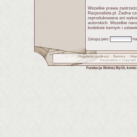
Wszelkie prawa zastrzeżo
Racjonalista.pl. Żadna c
reprodukowana ani wykorz
autorskich. Wszelkie nar
kodeksie karnym i ustawi
Zaloguj jako
:
Ha
Regulamin publikacji
Bannery
Mapa
[
] [
] [
Racjonalista
Copyright
©
Fundacja Wolnej Myśli, kont