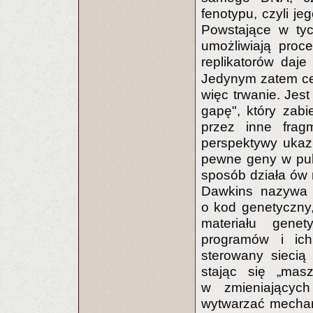
fenotypu, czyli j
Powstające w tyc
umożliwiają proce
replikatorów daj
Jedynym zatem ce
więc trwanie. Jes
gapę", który zabi
przez inne fra
perspektywy ukaz
pewne geny w puli 
sposób działa ów 
Dawkins nazywa 
o kod genetyczny, 
materiału genet
programów i ic
sterowany siecią
stając się „mas
w zmieniającyc
wytwarzać mech