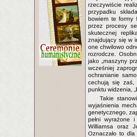
rzeczywiście real
przypadku skład
bowiem te formy f
przez procesy se
skutecznej repli
znajdujący się w 
one chwilowo odno
rozrodcze. Osobni
jako „maszyny prz
wcześniej zaprogr
ochranianie sam
cechują się zaś, 
punktu widzenia,
Takie stanow
wyjaśnienia mech
genetycznego, zap
pełni wyrażone i
Williamsa oraz J
Oznaczało to dla 