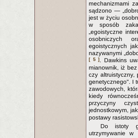
mechanizmami zac
sądzono — „dobro
jest w życiu osob
w sposób zaka
„egoistyczne inte
osobniczych o
egoistycznych jak
nazywanymi „dobo
[ 5 ]
. Dawkins uw
mianownik, iż bez
czy altruistyczny
genetycznego". I 
zawodowych, któr
kiedy równocześ
przyczyny czy
jednostkowym, ja
postawy rasistowsk
Do istoty 
utrzymywanie w s