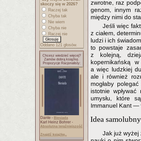
zwrotne, raz pod
skoczy się w 2026?
genom, innym ra
Raczej tak
Chyba tak
między nimi do sta
Nie wiem
Jeśli więc fa
Chyba nie
z ciałem, determin
Raczej nie
ludzi i ich świado
Oddano 121 głosów.
to powstaje zasa
z kolejną, dzi
Chcesz wiedzieć więcej?
Zamów dobrą książkę.
kopernikańską w 
Propozycje Racjonalisty:
a więc ludzkiej du
ale i również ro
mogłaby polegać
istotnie wpływać
umysłu, które s
Immanuel Kant — 
Idea samolubn
Dante -
Biesiada
Karl Heinz Bohrer -
Absolutna teraźniejszość
Jak już wyżej
Znajdź książkę..
nauki o nim stwor