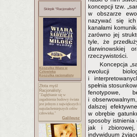
koncepcji tzw. „s
Sklepik "Racjonalisty"
w obszarze ewolu
nazywać się ich 
kanałami komunika
zarówno jej strukt
tyle, że przedłu
darwinowskiej o
rzeczywistości.
Koncepcja „s
Koszulka Wiara w
ewolucji bio
Człowieka
Koszulka racjonalisty
i interpretowany
spełnia stosunkow
Złota myśl
Racjonalisty:
fenotypowe, 
"Zagłębianie się w
i obserwowalnym,
zagadnienia budowy świata
jest jednym z największych i
dalszej efektywn
najszlachetniejszy
ch celów
w obrębie gatunku
człowieka."
Galileusz
sposoby istnienia
jak i zbiorowe
indywiduum żyjące