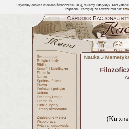
Używamy cookies w celach świadczenia usług, reklamy i statystyk. Korzystani
urządzeniu. Pamiętaj, że zawsze możesz
zmie
Nauka
Memetyk
Światopogląd
»
Religie i sekty
Biblia
Filozofi
Kościół i Katolicyzm
Filozofia
Nauka
A
Społeczeństwo
Prawo
Państwo i polityka
Kultura
Felietony i eseje
Literatura
Ludzie, cytaty
Tematy różnorodne
(Ku zna
Znalezione w sieci
Współpraca
Pytania i odpowiedzi