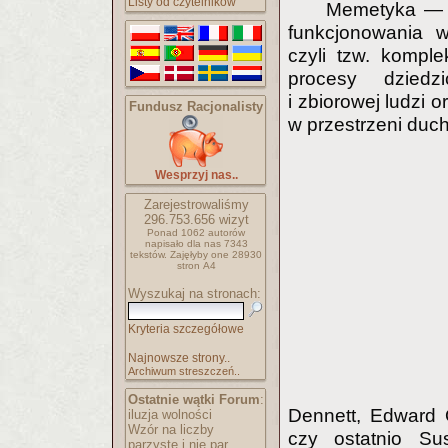
Listy od czytelników
Memetyka — t
funkcjonowania 
czyli tzw. komple
procesy dziedz
i zbiorowej ludzi 
Fundusz Racjonalisty
w przestrzeni duc
Wesprzyj nas..
Zarejestrowaliśmy
296.753.656
wizyt
Ponad 1062 autorów
napisało
dla nas 7343
tekstów.
Zajęłyby one 28930
stron A4
Wyszukaj na stronach:
Kryteria szczegółowe
Najnowsze strony..
Archiwum streszczeń..
Ostatnie wątki Forum
:
Dennett, Edward 
iluzja wolności
Wzór na liczby
czy ostatnio S
parzyste i nie par..