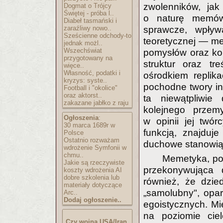
zwolenników, jak
Dogmat o Trójcy
Świętej - próba l..
o naturę memów,
Diabeł tasmański i
zaraźliwy nowo..
sprawcze, wpływa
Sześcienne odchody-to
teoretycznej — mem
jednak możl..
Wszechświat
pomysłów oraz ko
przygotowany na
struktur oraz tr
więce..
Własność, podatki i
ośrodkiem replika
kryzys: syste..
pochodne twory int
Football i "okolice"
oraz aktorst..
ta niewątpliwie
zakazane jabłko z raju
kolejnego przem
Ogłoszenia
:
w opinii jej twó
30 marca 1689r w
funkcją, znajduj
Polsce
Ostatnio rozważam
duchowe stanowią 
wdrożenie Symfonii w
chmu..
Memetyka, po
Jakie są rzeczywiste
przekonywująca 
koszty wdrożenia AI
dobre szkolenia lub
również, że dzie
materiały dotyczące
„samolubny", opar
Arc..
Dodaj ogłoszenie..
egoistycznych. Mię
na poziomie cie
Czy wojna USA/Iran