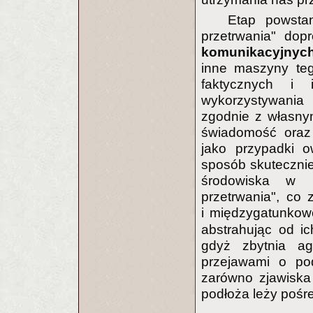
Etap powsta
przetrwania" dop
komunikacyjnyc
inne maszyny teg
faktycznych i 
wykorzystywania
zgodnie z własnymi
świadomość oraz 
jako przypadki 
sposób skuteczni
środowiska w k
przetrwania", co 
i międzygatunko
abstrahując od ic
gdyż zbytnia ag
przejawami o p
zarówno zjawiska 
podłoża leży pośr