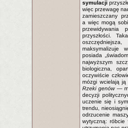
symulacji
przyszł
więc przewagę nad
zamieszczany prz
a więc mogą sobi
przewidywania p
przyszłości. Ta
oszczędniejsza
maksymalizuje wa
posiada „świado
najwyższym szczy
biologiczna, opa
oczywiście człowi
mózgi wcielają ją
Rzeki genów
— mó
decyzji polityczny
uczenie się i sy
trendu, nieosiągn
odrzucenie maszy
wytyczną: róbcie
utrzymania nas pr