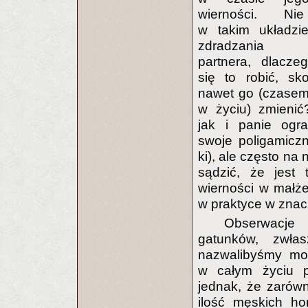
wierności. Nie
w takim układzi
zdradzania u
partnera, dlacze
się to robić, s
nawet go (czasem 
w życiu) zmieni
jak i panie ogra
swoje poligamiczn
ki), ale często na
sądzić, że jest 
wierności w małż
w praktyce w znac
Obserwacje 
gatunków, zwła
nazwalibyśmy mon
w całym życiu p
jednak, że zarów
ilość męskich h