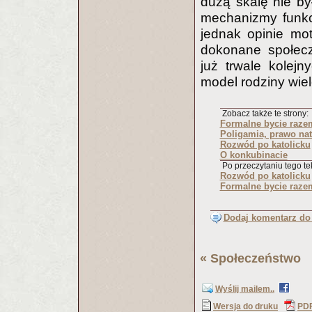
dużą skalę nie był
mechanizmy funk
jednak opinie mo
dokonane społecz
już trwale kolej
model rodziny wiel
Zobacz także te strony:
Formalne bycie raze
Poligamia, prawo nat
Rozwód po katolicku
O konkubinacie
Po przeczytaniu tego tek
Rozwód po katolicku
Formalne bycie raze
Dodaj komentarz do 
«
Społeczeństwo
(
Wyślij mailem..
Wersja do druku
PD