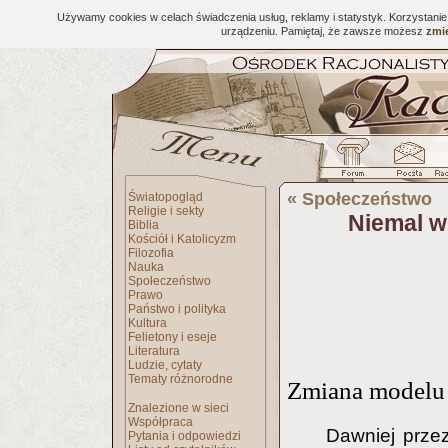
Używamy cookies w celach świadczenia usług, reklamy i statystyk. Korzystani
urządzeniu. Pamiętaj, że zawsze możesz
zmie
«
Społeczeństwo
Światopogląd
Religie i sekty
Niemal w
Biblia
Kościół i Katolicyzm
Filozofia
Nauka
Społeczeństwo
Prawo
Państwo i polityka
Kultura
Felietony i eseje
Literatura
Ludzie, cytaty
Tematy różnorodne
Zmiana modelu
Znalezione w sieci
Współpraca
Dawniej przez
Pytania i odpowiedzi