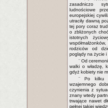
zasadniczo syt
ludnościowe prz
europejskiej cywil
utraciły dawną po
tej pory coraz tru
o zbliżonych cho
istotnych życi
współmałżonków,
rodziców od dzi
poglądy na życie i 
¨ Od ceremoni
walki o władzę, kt
gdyż kobiety nie m
¨ Po kilku 
wzajemnego dob
czynienia z sytu
znany wtedy partn
trwające nawet d
pełnej takiej wiedz