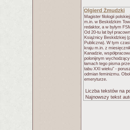
Olgierd Żmudzki
Magister filologii polski
m.in. w Beskidzkim Tow
redaktor, a w byłym FSM
Od 20-tu lat był pracow
Książnicy Beskidzkiej 
Publiczna). W tym czasi
kraju m.in. z miesięczn
Kanadzie, współpracowa
polonijnym wychodzącym
łamach tego pisma prze
tabu XXI wieku" - porus
odmian feminizmu. Obok 
emeryturze.
Liczba tekstów na po
Najnowszy tekst aut