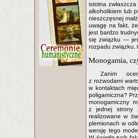
istotna zwłaszcza 
alkoholikiem lub 
nieszczęsnej mał
uwagę na fakt, ż
jest bardzo trudn
się związku — jes
rozpadu związku, t
Monogamia, czy
Zanim ocen
z rozwodami warto
w kontaktach mię
poligamiczna? Prze
monogamiczny mo
z jednej strony
realizowane w św
plemionach w odl
wersję tego model
W świetle tych fak