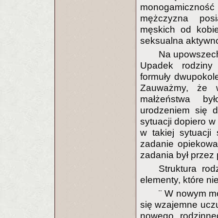
monogamiczność
mężczyzna posi
męskich od kobie
seksualna aktywno
Na upowszech
Upadek rodziny 
formuły dwupokole
Zauważmy, że w
małżeństwa by
urodzeniem się d
sytuacji dopiero w
w takiej sytuacji
zadanie opiekowa
zadania był przez
Struktura ro
elementy, które nie
¨ W nowym mo
się wzajemne uczuc
nowego rodzinne