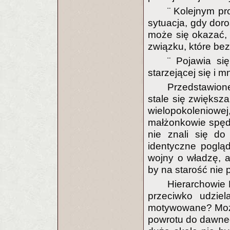
¨ Kolejnym pr
sytuacja, gdy doro
może się okazać,
związku, które be
¨ Pojawia s
starzejącej się i 
Przedstawion
stale się zwiększa
wielopokoleniowej,
małżonkowie spędz
nie znali się do
identyczne pogląd
wojny o władzę, a
by na starość nie 
Hierarchowie 
przeciwko udzie
motywowane? Możn
powrotu do dawne