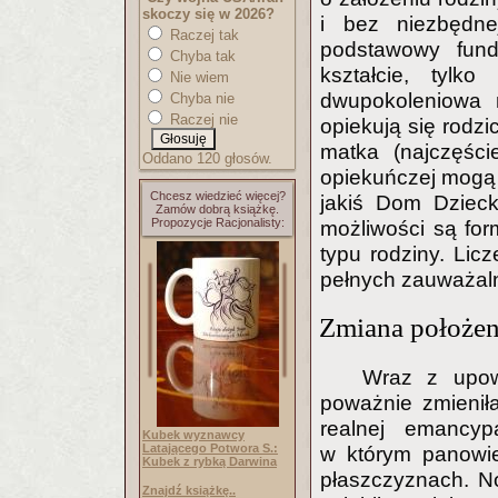
skoczy się w 2026?
i bez niezbędne
Raczej tak
podstawowy fun
Chyba tak
kształcie, tylk
Nie wiem
dwupokoleniowa m
Chyba nie
Raczej nie
opiekują się rodzic
matka (najczęście
Oddano 120 głosów.
opiekuńczej mogą 
Chcesz wiedzieć więcej?
jakiś Dom Dzieck
Zamów dobrą książkę.
Propozycje Racjonalisty:
możliwości są for
typu rodziny. Lic
pełnych zauważalni
Zmiana położen
Wraz z upow
poważnie zmieniła
realnej emancyp
Kubek wyznawcy
Latającego Potwora S.:
w którym panowie
Kubek z rybką Darwina
płaszczyznach. N
Znajdź książkę..