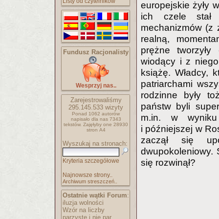
Listy od czytelników
europejskie żyły 
ich czele stał
mechanizmów (z z
realną, momentam
prężne tworzyły 
Fundusz Racjonalisty
wiodący i z niego
książę. Władcy, kt
patriarchami wsz
Wesprzyj nas..
rodzinne były t
Zarejestrowaliśmy
państw byli supe
295.145.533
wizyty
Ponad 1062 autorów
m.in. w wyniku
napisało
dla nas 7343
tekstów.
Zajęłyby one 28930
i późniejszej w Ro
stron A4
zaczął się u
Wyszukaj na stronach:
dwupokoleniowy. S
się rozwinął?
Kryteria szczegółowe
Najnowsze strony..
Archiwum streszczeń..
Ostatnie wątki Forum
:
iluzja wolności
Wzór na liczby
parzyste i nie par..