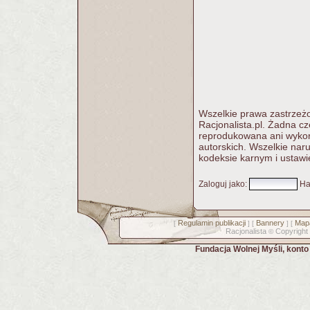
Wszelkie prawa zastrzeżo
Racjonalista.pl. Żadna c
reprodukowana ani wykorz
autorskich. Wszelkie nar
kodeksie karnym i ustawi
Zaloguj jako
:
Ha
Regulamin publikacji
Bannery
Mapa
[
] [
] [
Racjonalista
Copyright
©
Fundacja Wolnej Myśli, kont