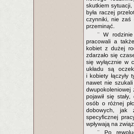
skutkiem sytuacji,
była raczej przel
czynniki, nie zaś
przeminąć.
¨ W rodzinie
pracowali a takż
kobiet z dużej r
zdarzało się czas
się wyłącznie w 
układu są oczek
i kobiety łączyły 
nawet nie szukali
dwupokoleniowej z
pojawił się stały
osób o różnej pł
dobowych, jak 
specyficznej pra
wpływają na związe
¨ Po rewolu