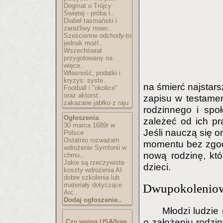
Dogmat o Trójcy
Świętej - próba l..
Diabeł tasmański i
zaraźliwy nowo..
Sześcienne odchody-to
jednak możl..
Wszechświat
przygotowany na
więce..
Własność, podatki i
kryzys: syste..
na śmierć najstars
Football i "okolice"
oraz aktorst..
zapisu w testame
zakazane jabłko z raju
rodzinnego i społ
Ogłoszenia
:
zależeć od ich p
30 marca 1689r w
Jeśli nauczą się o
Polsce
Ostatnio rozważam
momentu bez zgod
wdrożenie Symfonii w
nową rodzinę, któ
chmu..
Jakie są rzeczywiste
dzieci.
koszty wdrożenia AI
dobre szkolenia lub
materiały dotyczące
Dwupokoleniow
Arc..
Dodaj ogłoszenie..
Młodzi ludzie
o założeniu rodzi
Czy wojna USA/Iran