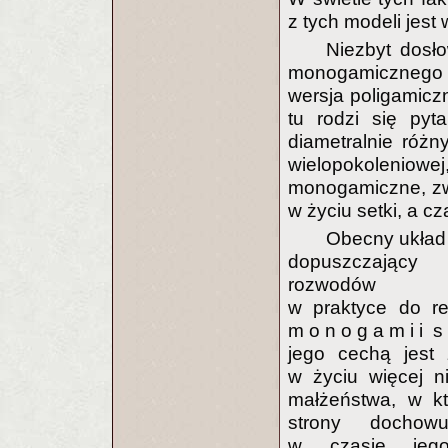
z tych modeli jest
Niezbyt dosło
monogamicznego w 
wersja poligamiczn
tu rodzi się pyt
diametralnie róż
wielopokoleniowe
monogamiczne, zwł
w życiu setki, a cz
Obecny układ
dopuszczający 
rozwodów p
w praktyce do re
m o n o g a m i i s e
jego cechą jest 
w życiu więcej n
małżeństwa, w k
strony dochow
w czasie jego