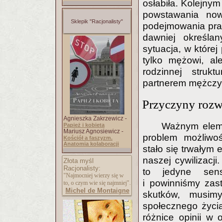
osłabiła. Kolejny
powstawania now
Sklepik "Racjonalisty"
podejmowania pra
dawniej określan
sytuacja, w której 
tylko mężowi, al
rodzinnej stru
partnerem mężczy
Przyczyny roz
Agnieszka Zakrzewicz -
Ważnym eleme
Papież i kobieta
Mariusz Agnosiewicz -
problem możliwoś
Kościół a faszyzm.
Anatomia kolaboracji
stało się trwałym
naszej cywilizacji
Złota myśl
Racjonalisty:
to jedyne sens
"Najmocniej wierzy się w
i powinniśmy zas
to, o czym wie się najmniej".
Michel de Montaigne
skutków, musim
społecznego życia
różnice opinii w 