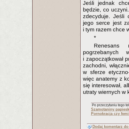
Jeśli jednak chc
będzie, co uczyni
zdecyduje. Jeśli
jego serce jest 
i tym razem chce w
*
Renesans r
pogrzebanych w
i zapoczątkował p
zachodni, włącznie
w sferze etyczno
więc anatemy z kol
się interesował, 
utraty wiernych w 
Po przeczytaniu tego tek
Szamotaniny papiesk
Pornokracja czy fem
Dodaj komentarz do 