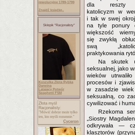
rewolucyjne 1789-1799
dla reszty p
Znajdź książkę..
katolicyzm w wersj
i tak w swej okroj
na tyle ponury 
Sklepik "Racjonalisty"
większość wiern
się zwykłą obłu
swą „katol
praktykowania rytów
Na skutek u
seksualnej, jako w
wieków utrwalił
procesów i zjawis
Koszulka Złota Rybka
Darwina
w zasadzie wiek 
Latający Potwór
Spaghetti FSM
seksualną, co za
cywilizować i hum
Złota myśl
Racjonalisty:
Rzekoma sens
"Mówić dobrze może tylko
ten, kto myśli rozumnie."
„Siostry Magdalen
Cyceron
odkrywała — czyl
klasztorów (przyn