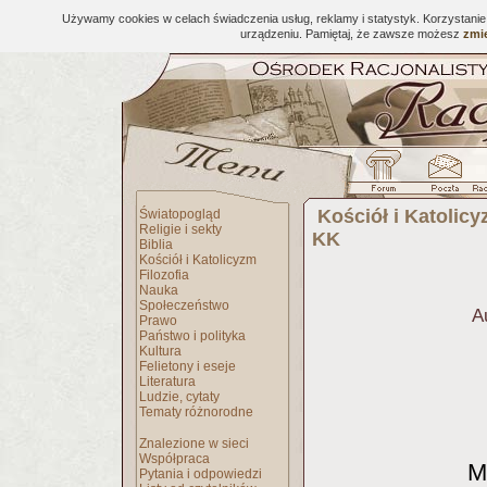
Używamy cookies w celach świadczenia usług, reklamy i statystyk. Korzystani
urządzeniu. Pamiętaj, że zawsze możesz
zmie
Kościół i Katolic
Światopogląd
Religie i sekty
KK
Biblia
Kościół i Katolicyzm
Filozofia
Nauka
Społeczeństwo
A
Prawo
Państwo i polityka
Kultura
Felietony i eseje
Literatura
Ludzie, cytaty
Tematy różnorodne
Znalezione w sieci
Współpraca
M
Pytania i odpowiedzi