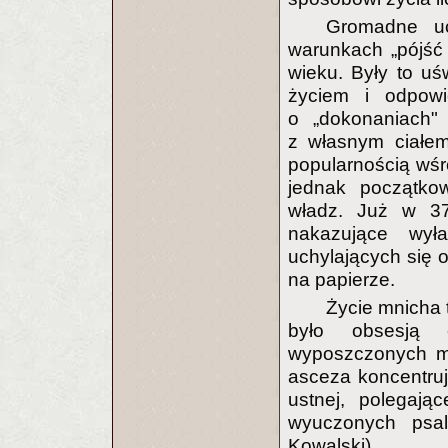
Gromadne uc
warunkach „pójść 
wieku. Były to uś
życiem i odpowi
o „dokonaniach"
z własnym ciałem
popularnością wśr
jednak początko
władz. Już w 37
nakazujące wył
uchylających się 
na papierze.
Życie mnicha 
było obsesją c
wyposzczonych mn
asceza koncentruj
ustnej, polegaj
wyuczonych psa
Kowalski).