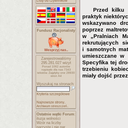
Listy od czytelników
Przed kilku 
praktyk niektóry
wskazywano drog
poprzez maltreto
Fundusz Racjonalisty
w „Pralniach Ma
rekrutujących s
i samotnych mat
Wesprzyj nas..
umieszczane w ś
Zarejestrowaliśmy
Specyfika tej dr
295.281.027
wizyt
Ponad 1062 autorów
trzebieniu kobie
napisało
dla nas 7343
tekstów.
Zajęłyby one 28930
miały dojść przez
stron A4
Wyszukaj na stronach:
Kryteria szczegółowe
Najnowsze strony..
Archiwum streszczeń..
Ostatnie wątki Forum
:
iluzja wolności
Wzór na liczby
parzyste i nie par..