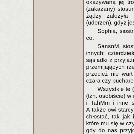
okazywaną jej tr
(zakazany) stosun
żądzy założyła 
(uderzeń), gdyż jest
Sophia, siost
co.
SansnM, siost
innych: czterdzi
sąsiadki z przyja
przemijających rze
przecież nie wart
czara czy pucharek
Wszystkie te 
(tzn. osobiście) w
i TahMm i inne s
A także owi starcy 
chłostać, tak jak
które mu się w cz
gdy do nas przyj