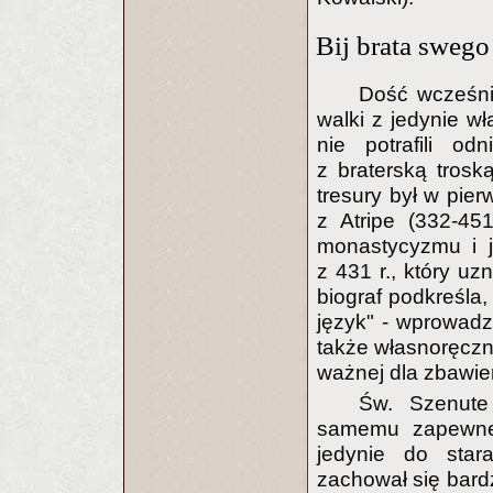
Bij brata swego 
Dość wcześnie
walki z jedynie wł
nie potrafili o
z braterską trosk
tresury był w pie
z Atripe (332-45
monastycyzmu i j
z 431 r., który uz
biograf podkreśla,
język" - wprowadzi
także własnoręczn
ważnej dla zbawie
Św. Szenute
samemu zapewne 
jedynie do star
zachował się bardz