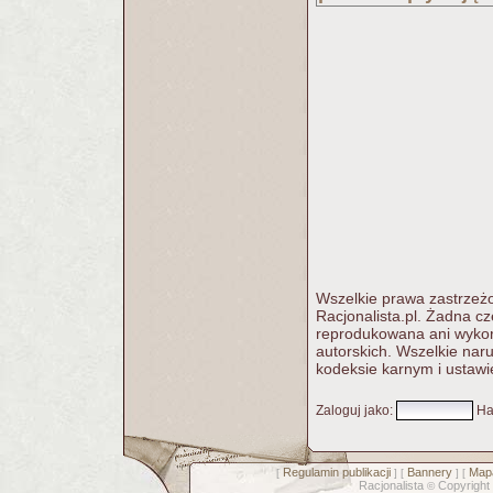
Wszelkie prawa zastrzeżo
Racjonalista.pl. Żadna c
reprodukowana ani wykorz
autorskich. Wszelkie nar
kodeksie karnym i ustawi
Zaloguj jako
:
Ha
Regulamin publikacji
Bannery
Mapa
[
] [
] [
Racjonalista
Copyright
©