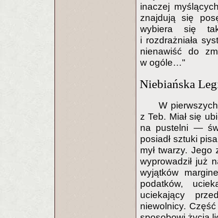
inaczej myślącyc
znajdują się pos
wybiera się ta
i rozdrażniała sys
nienawiść do zm
w ogóle…"
Niebiańska Leg
W pierwszych
z Teb. Miał się ub
na pustelni — św
posiadł sztuki pisa
mył twarzy. Jego
wyprowadził już n
wyjątków margine
podatków, ucie
uciekający prze
niewolnicy. Część
sposobowi życia li