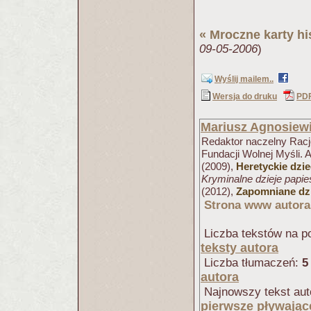
«
Mroczne karty hi
09-05-2006
)
Wyślij mailem..
Wersja do druku
PD
Mariusz Agnosiew
Redaktor naczelny Racjo
Fundacji Wolnej Myśli. 
(2009),
Heretyckie dzi
Kryminalne dzieje papi
(2012),
Zapomniane dzi
Strona www autora
Liczba tekstów na po
teksty autora
Liczba tłumaczeń:
5
autora
Najnowszy tekst aut
pierwsze pływając