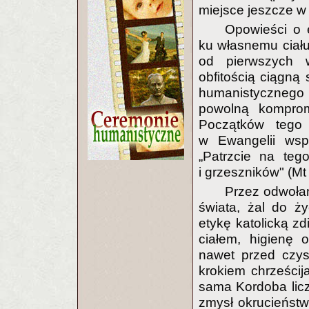
miejsce jeszcze w
Opowieści o 
ku własnemu ciału 
od pierwszych 
obfitością ciągną
humanistyczneg
powolną kompromit
Początków tego 
w Ewangelii wsp
„Patrzcie na tego
i grzeszników" (Mt
Przez odwołan
świata, żal do ży
etykę katolicką zd
ciałem, higienę 
nawet przed czys
krokiem chrześcij
sama Kordoba licz
zmysł okrucieństw