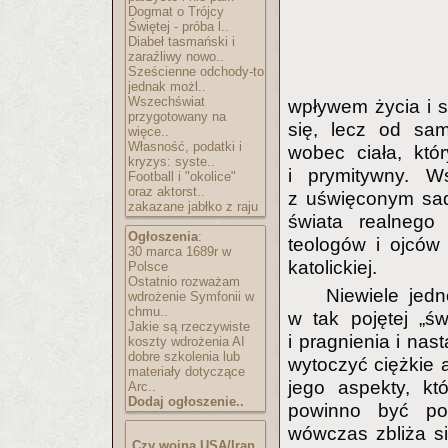
Dogmat o Trójcy
Świętej - próba l..
Diabeł tasmański i
zaraźliwy nowo..
Sześcienne odchody-to
jednak możl..
Wszechświat
wpływem życia i st
przygotowany na
się, lecz od sam
więce..
Własność, podatki i
wobec ciała, któ
kryzys: syste..
i prymitywny. W
Football i "okolice"
oraz aktorst..
z uświęconym sa
zakazane jabłko z raju
świata realnego 
Ogłoszenia
:
teologów i ojców 
30 marca 1689r w
katolickiej.
Polsce
Ostatnio rozważam
Niewiele jed
wdrożenie Symfonii w
chmu..
w tak pojętej „ś
Jakie są rzeczywiste
i pragnienia i nas
koszty wdrożenia AI
dobre szkolenia lub
wytoczyć ciężkie a
materiały dotyczące
jego aspekty, któ
Arc..
Dodaj ogłoszenie..
powinno być po
wówczas zbliża s
Czy wojna USA/Iran