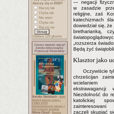
— negacji fizyc
skoczy się w 2026?
w zasadzie prze
Raczej tak
Chyba tak
religijne, zaś K
Nie wiem
katechizmach śla
Chyba nie
dowiedział się, że
Raczej nie
bretharianką, c
Oddano 120 głosów.
światopoglądowyc
„rozszerza świado
Chcesz wiedzieć więcej?
Będą żyć świątobli
Zamów dobrą książkę.
Propozycje Racjonalisty:
Klasztor jako u
Oczywiście t
chrześcijan zain
wcielaniem
ekstrawagancji
Niezdolność do re
Kerstin Steinbach -
Były
katolickiej sp
kiedyś lepsze czasy...
(1965-1975)
zainteresowani
Znienawidzone obrazy i
ich wyparty przekaz
zaczęli skupiać si
Mona Ozouf -
Święto