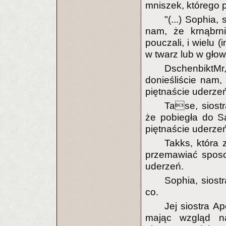
mniszek, którego 
"(...) Sophia,
nam, że krnąbrni
pouczali, i wielu 
w twarz lub w gło
Dschenbikt
donieśliście nam,
piętnaście uderze
Tase, siostr
że pobiegła do Sa
piętnaście uderze
Takks, która 
przemawiać sposo
uderzeń.
Sophia, siost
co.
Jej siostra Ap
mając wzgląd n