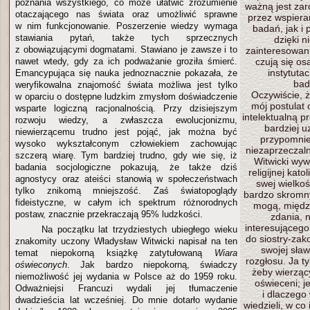
poznania wszystkiego, co może ułatwić zrozumienie
ważną jest za
otaczającego nas świata oraz umożliwić sprawne
przez wspiera
w nim funkcjonowanie. Poszerzenie wiedzy wymaga
badań, jak i 
stawiania pytań, także tych sprzecznych
dzięki n
z obowiązującymi dogmatami. Stawiano je zawsze i to
zainteresowan
nawet wtedy, gdy za ich podważanie groziła śmierć.
czują się o
instytuta
Emancypująca się nauka jednoznacznie pokazała, że
bad
weryfikowalna znajomość świata możliwa jest tylko
Oczywiście, 
w oparciu o dostępne ludzkim zmysłom doświadczenie
mój postulat 
wsparte logiczną racjonalnością. Przy dzisiejszym
intelektualną p
rozwoju wiedzy, a zwłaszcza ewolucjonizmu,
bardziej u
niewierzącemu trudno jest pojąć, jak można być
przypomnie
wysoko wykształconym człowiekiem zachowując
niezaprzeczal
szczerą wiarę. Tym bardziej trudno, gdy wie się, iż
Witwicki wyw
badania socjologiczne pokazują, że także dziś
religijnej kato
agnostycy oraz ateiści stanowią w społeczeństwach
swej wielkoś
tylko znikomą mniejszość. Zaś światopoglądy
bardzo skromn
fideistyczne, w całym ich spektrum różnorodnych
mogą, między
postaw, znacznie przekraczają 95% ludzkości.
zdania, 
interesującego
Na początku lat trzydziestych ubiegłego wieku
do siostry-zak
znakomity uczony Władysław Witwicki napisał na ten
swojej sła
temat niepokorną książkę zatytułowaną
Wiara
rozgłosu. Ja t
oświeconych
. Jak bardzo niepokorną, świadczy
żeby wierzący
niemożliwość jej wydania w Polsce aż do 1959 roku.
oświeceni; je
Odważniejsi Francuzi wydali jej tłumaczenie
i dlaczego
dwadzieścia lat wcześniej. Do mnie dotarło wydanie
wiedzieli, w co