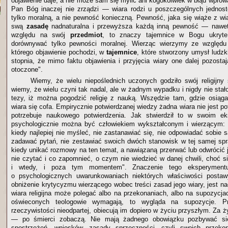
objawienie daje, a nie może sam się mylić ani kogokolwiek w błąd wprow
Pan Bóg inaczej nie zrządzi — wiara rodzi u poszczególnych jednos
tylko moralną, a nie pewność konieczną. Pewność, jaka się wiąże z wia
swą
zasadę
nadnaturalna i przewyższa każdą inną pewność — nawet
względu na swój
przedmiot
, to znaczy tajemnice w Bogu ukryte
dorównywać tylko pewności moralnej. Wierząc wierzymy ze względ
którego objawienie pochodzi, w
tajemnice
, które stworzony umysł ludzk
stopnia, że mimo faktu objawienia i przyjęcia wiary one dalej pozosta
otoczone".
Wiemy, że wielu niepoślednich uczonych godziło swój religijny
wiemy, że wielu czyni tak nadal, ale w żadnym wypadku i nigdy nie stał
tezy, iż można pogodzić religię z nauką. Wszędzie tam, gdzie osiąg
wiara się cofa. Empirycznie potwierdzanej wiedzy żadna wiara nie jest pot
potrzebuje naukowego potwierdzenia. Jak stwierdził to w swoim ek
psychologicznie można być człowiekiem wykształconym i wierzącym: 
kiedy najlepiej nie myśleć, nie zastanawiać się, nie odpowiadać sobie
zadawać pytań, nie zestawiać swoich dwóch stanowisk w tej samej sp
kiedy unikać rozmowy na ten temat, a nawiązaną przerwać lub odwrócić 
nie czytać i co zapomnieć, o czym nie wiedzieć w danej chwili, choć s
i wtedy, i poza tym momentem". Znaczenie tego eksperyment
o psychologicznych uwarunkowaniach niektórych właściwości postawy 
obniżenie krytycyzmu wierzącego wobec treści zasad jego wiary, jest nad
wiara religijna może polegać albo na przekonaniach, albo na supozycja
oświeconych teologowie wymagają, to wygląda na supozycje. Pr
rzeczywistości nieodpartej, obiecują im dopiero w życiu przyszłym. Za ż
— po śmierci zobaczą. Nie mają żadnego obowiązku pozbywać si
spostrzeżeń, wniosków, zasady sprzeczności, czyli swoich przek