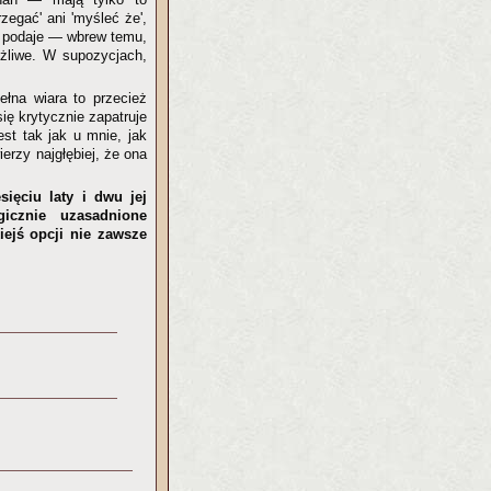
zegać' ani 'myśleć że',
a podaje — wbrew temu,
ożliwe. W supozycjach,
ełna wiara to przecież
ię krytycznie zapatruje
st tak jak u mnie, jak
erzy najgłębiej, że ona
ięciu laty i dwu jej
icznie uzasadnione
iejś opcji nie zawsze