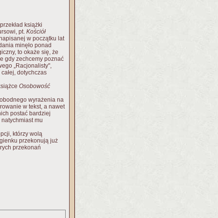
rzekład książki
rsowi, pt.
Kościół
o napisanej w początku lat
ydania minęło ponad
czny, to okaże się, że
Ale gdy zechcemy poznać
ego „Racjonalisty",
całej, dotychczas
książce
Osobowość
 swobodnego wyrażenia na
rowanie w tekst, a nawet
ich postać bardziej
i natychmiast mu
cji, którzy wolą
gienku przekonują już
erych przekonań