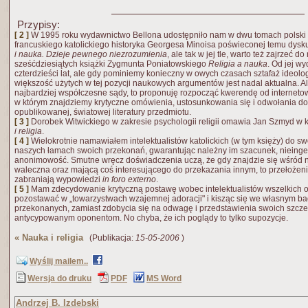
Przypisy:
[ 2 ]
W 1995 roku wydawnictwo Bellona udostępniło nam w dwu tomach polski p
francuskiego katolickiego historyka Georgesa Minoisa poświeconej temu dysku
i nauka. Dzieje pewnego niezrozumienia
, ale tak w jej tle, warto też zajrzeć d
sześćdziesiątych książki Zygmunta Poniatowskiego
Religia a nauka
. Od jej w
czterdzieści lat, ale gdy pominiemy konieczny w owych czasach sztafaż ideologi
większość użytych w tej pozycji naukowych argumentów jest nadal aktualna. 
najbardziej współczesne sądy, to proponuję rozpocząć kwerendę od internetow
w którym znajdziemy krytyczne omówienia, ustosunkowania się i odwołania do 
opublikowanej, światowej literatury przedmiotu.
[ 3 ]
Dorobek Witwickiego w zakresie psychologii religii omawia Jan Szmyd w 
i religia
.
[ 4 ]
Wielokrotnie namawiałem intelektualistów katolickich (w tym księży) do
naszych łamach swoich przekonań, gwarantując należny im szacunek, nieinge
anonimowość. Smutne wręcz doświadczenia uczą, że gdy znajdzie się wśród n
waleczna oraz mającą coś interesującego do przekazania innym, to przełożen
zabraniają wypowiedzi
in foro externo
.
[ 5 ]
Mam zdecydowanie krytyczną postawę wobec intelektualistów wszelkich op
pozostawać w „towarzystwach wzajemnej adoracji" i kisząc się we własnym ba
przekonanych, zamiast zdobycia się na odwagę i przedstawienia swoich szcz
antycypowanym oponentom. No chyba, że ich poglądy to tylko supozycje.
«
Nauka i religia
(Publikacja:
15-05-2006
)
Wyślij mailem..
Wersja do druku
PDF
MS Word
Andrzej B. Izdebski