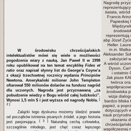
Nagrodę przyz
reprezentujący
świata, wśród 
Francis Arin
Papieskiej
Międzyreli
środowis
reprezentują 
abp Józef Życiń
Heller. Laur
m.in. Matka
W środowisku chrześcijańskich
Aleksander Soł
intelektualistów mówi się wiele o możliwości
założyciel 
pogodzenia wiary z nauką. Jan Paweł II w 1998
A wśród uczon
roku opublikował na ten temat encyklikę
Fides et
Dyson, Carl
ratio
oraz napisał słynny list do George’a Coyne’a
i ostatnio
z okazji trzechsetnej rocznicy wydania
Principiów
Jak pisze KAI
Newtona. Amerykański milioner John Templeton
twórca ora
ofiarował 550 milionów dolarów na fundusz nagród
współpracown
dla uczonych. Nagroda jest przyznawaną „za
środowiska pr
pobudzenie wiedzy o Bogu wśród całej ludzkości".
wizja dialogu
[
Wynosi 1,5 mln $ i jest wyższa od nagrody Nobla.
bardzo bliska
2 ]
papież, a popr
dotyczących 
Zalążki tego dyskursu możemy śledzić prawie
nauk przyrodnic
od początków istnienia pisanych źródeł, a jego historia
ukazaniu d
[ 3 ]
jest pasjonująca.
Naturalną cechą człowieka,
chrześcijańsk
szczególnie młodego, jest chęć coraz lepszego
współczesnej n