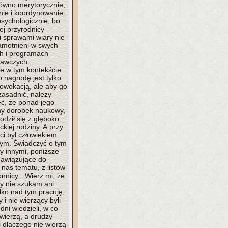
równo merytorycznie,
nie i koordynowanie
psychologicznie, bo
iej przyrodnicy
i sprawami wiary nie
samotnieni w swych
ch i programach
awczych.
że w tym kontekście
o nagrodę jest tylko
rowokacją, ale aby go
zasadnić, należy
ć, że ponad jego
ny dorobek naukowy,
odził się z głęboko
lickiej rodziny. A przy
ci był człowiekiem
ym. Świadczyć o tym
 innymi, poniższe
nawiązujące do
 nas tematu, z listów
onnicy: „Wierz mi, że
wy nie szukam ani
ylko nad tym pracuję,
 i nie wierzący byli
dni wiedzieli, w co
 wierzą, a drudzy
 i dlaczego nie wierzą