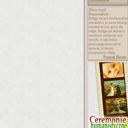
homokapłana
Złota myśl
Racjonalisty:
Religia nie jest fundamentem
moralności, to nasza intuicja
moralna tworzy grunt dla
religii. Religia nie tłumaczy
obecności cierpienia, lecz
sposób, w jaki ludzie
postrzegają nieszczęście
sprawia, że łatwiej
przyjmujemy religię.
Pascal Boyer