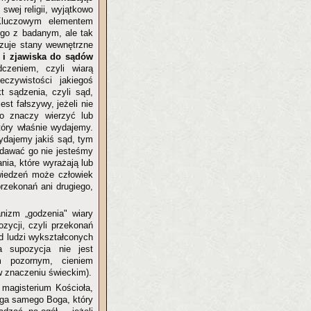
 swej religii, wyjątkowo
Kluczowym elementem
ego z badanym, ale tak
izuje stany wewnętrzne
y i zjawiska do sądów
dczeniem, czyli wiarą
czywistości jakiegoś
t sądzenia, czyli sąd,
est fałszywy, jeżeli nie
to znaczy wierzyć lub
tóry właśnie wydajemy.
ydajemy jakiś sąd, tym
ydawać go nie jesteśmy
nia, które wyrażają lub
wiedzeń może człowiek
rzekonań ani drugiego,
nizm „godzenia" wiary
zycji, czyli przekonań
d ludzi wykształconych
a supozycja nie jest
m pozornym, cieniem
w znaczeniu świeckim).
 magisterium Kościoła,
aga samego Boga, który