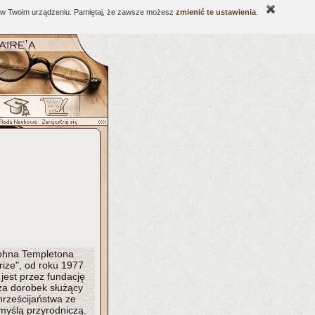
ne w Twoim urządzeniu. Pamiętaj, że zawsze możesz
zmienić te ustawienia
.
ohna Templetona
rize", od roku 1977
jest przez fundację
 za dorobek służący
hrześcijaństwa ze
yślą przyrodniczą.