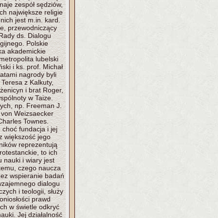
naje zespół sędziów,
ch największe religie
nich jest m.in. kard.
ze, przewodniczący
 Rady ds. Dialogu
gijnego. Polskie
ka akademickie
metropolita lubelski
ski i ks. prof. Michał
eatami nagrody byli
 Teresa z Kalkuty,
żenicyn i brat Roger,
wspólnoty w Taize.
ych, np. Freeman J.
 von Weizsaecker
 Charles Townes.
 choć fundacja i jej
z większość jego
ików reprezentują
otestanckie, to ich
 nauki i wiary jest
 temu, czego naucza
zez wspieranie badań
wzajemnego dialogu
zych i teologii, służy
oniosłości prawd
ich w świetle odkryć
auki. Jej działalność