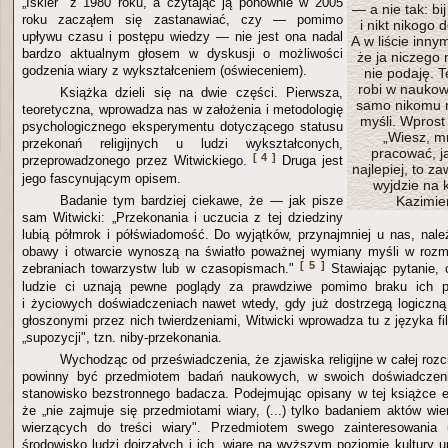
„Iskier" z 1980 roku, a czytając ją ponownie w 2005
— a nie tak: bi
roku zacząłem się zastanawiać, czy — pomimo
i nikt nikogo 
upływu czasu i postępu wiedzy — nie jest ona nadal
A w liście inn
bardzo aktualnym głosem w dyskusji o możliwości
że ja niczego
godzenia wiary z wykształceniem (oświeceniem).
nie podaję. T
robi w naukow
Książka dzieli się na dwie części. Pierwsza,
samo nikomu 
teoretyczna, wprowadza nas w założenia i metodologię
myśli. Wprost 
psychologicznego eksperymentu dotyczącego statusu
„Wiesz, mn
przekonań religijnych u ludzi wykształconych,
pracować, ja
[ 4 ]
przeprowadzonego przez Witwickiego.
Druga jest
najlepiej, to 
jego fascynującym opisem.
wyjdzie na 
Badanie tym bardziej ciekawe, że — jak pisze
Kazimie
sam Witwicki: „Przekonania i uczucia z tej dziedziny
lubią półmrok i półświadomość. Do wyjątków, przynajmniej u nas, należ
obawy i otwarcie wynoszą na światło poważnej wymiany myśli w roz
[ 5 ]
zebraniach towarzystw lub w czasopismach."
Stawiając pytanie, 
ludzie ci uznają pewne poglądy za prawdziwe pomimo braku ich p
i życiowych doświadczeniach nawet wtedy, gdy już dostrzegą logiczn
głoszonymi przez nich twierdzeniami, Witwicki wprowadza tu z języka fi
„supozycji", tzn. niby-przekonania.
Wychodząc od przeświadczenia, że zjawiska religijne w całej roz
powinny być przedmiotem badań naukowych, w swoich doświadczenia
stanowisko bezstronnego badacza. Podejmując opisany w tej książce 
że „nie zajmuje się przedmiotami wiary, (...) tylko badaniem aktów wie
wierzących do treści wiary". Przedmiotem swego zainteresowania 
środowisko ludzi dojrzałych i ich „wiarę na wyższym poziomie kultury 