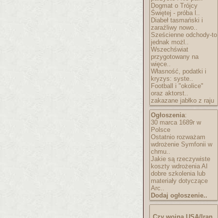
Dogmat o Trójcy
Świętej - próba l..
Diabeł tasmański i
zaraźliwy nowo..
Sześcienne odchody-to
jednak możl..
Wszechświat
przygotowany na
więce..
Własność, podatki i
kryzys: syste..
Football i "okolice"
oraz aktorst..
zakazane jabłko z raju
Ogłoszenia
:
30 marca 1689r w
Polsce
Ostatnio rozważam
wdrożenie Symfonii w
chmu..
Jakie są rzeczywiste
koszty wdrożenia AI
dobre szkolenia lub
materiały dotyczące
Arc..
Dodaj ogłoszenie..
Czy wojna USA/Iran