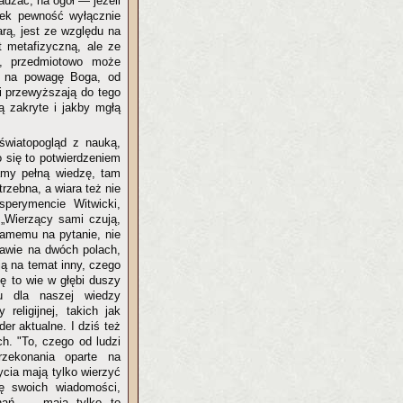
adzać, na ogół — jeżeli
tek pewność wyłącznie
rą, jest ze względu na
 metafizyczną, ale ze
, przedmiotowo może
u na powagę Boga, od
i przewyższają do tego
ją zakryte i jakby mgłą
 światopogląd z nauką,
o się to potwierdzeniem
amy pełną wiedzę, tam
rzebna, a wiara też nie
sperymencie Witwicki,
„Wierzący sami czują,
 samemu na pytanie, nie
rawie na dwóch polach,
ją na temat inny, czego
ię to wie w głębi duszy
u dla naszej wiedzy
religijnej, takich jak
er aktualne. I dziś też
ch. "To, czego od ludzi
zekonania oparte na
ycia mają tylko wierzyć
ę swoich wiadomości,
onań — mają tylko to