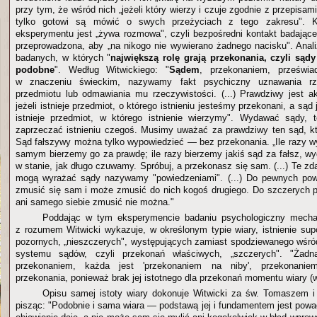
przy tym, że wśród nich „jeżeli który wierzy i czuje zgodnie z przepisami
tylko gotowi są mówić o swych przeżyciach z tego zakresu". 
eksperymentu jest „żywa rozmowa", czyli bezpośredni kontakt badając
przeprowadzona, aby „na nikogo nie wywierano żadnego nacisku". Anal
badanych, w których "
największą rolę grają przekonania, czyli sąd
podobne
". Według Witwickiego: "
Sądem
, przekonaniem, prześwia
w znaczeniu świeckim, nazywamy fakt psychiczny uznawania rze
przedmiotu lub odmawiania mu rzeczywistości. (...) Prawdziwy jest ak
jeżeli istnieje przedmiot, o którego istnieniu jesteśmy przekonani, a sąd j
istnieje przedmiot, w którego istnienie wierzymy". Wydawać sądy, 
zaprzeczać istnieniu czegoś. Musimy uważać za prawdziwy ten sąd, k
Sąd fałszywy można tylko wypowiedzieć — bez przekonania. „Ile razy w
samym bierzemy go za prawdę; ile razy bierzemy jakiś sąd za fałsz, w
w stanie, jak długo czuwamy. Spróbuj, a przekonasz się sam. (...) Te zda
mogą wyrażać sądy nazywamy "powiedzeniami". (...) Do pewnych po
zmusić się sam i może zmusić do nich kogoś drugiego. Do szczerych p
ani samego siebie zmusić nie można."
Poddając w tym eksperymencie badaniu psychologiczny mecha
z rozumem Witwicki wykazuje, w określonym typie wiary, istnienie supo
pozornych, „nieszczerych", występujących zamiast spodziewanego wśró
systemu sądów, czyli przekonań właściwych, „szczerych". "Żadn
przekonaniem, każda jest 'przekonaniem na niby', przekonanie
przekonania, ponieważ brak jej istotnego dla przekonań momentu wiary (
Opisu samej istoty wiary dokonuje Witwicki za św. Tomaszem i
pisząc: "Podobnie i sama wiara — podstawą jej i fundamentem jest pow