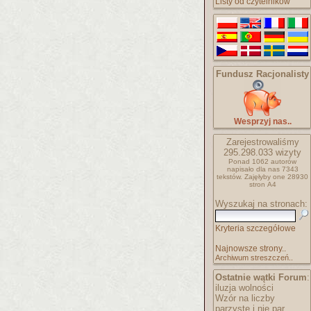
Listy od czytelników
Fundusz Racjonalisty
Wesprzyj nas..
Zarejestrowaliśmy
295.298.033
wizyty
Ponad 1062 autorów
napisało
dla nas 7343
tekstów.
Zajęłyby one 28930
stron A4
Wyszukaj na stronach:
Kryteria szczegółowe
Najnowsze strony..
Archiwum streszczeń..
Ostatnie wątki Forum
:
iluzja wolności
Wzór na liczby
parzyste i nie par..