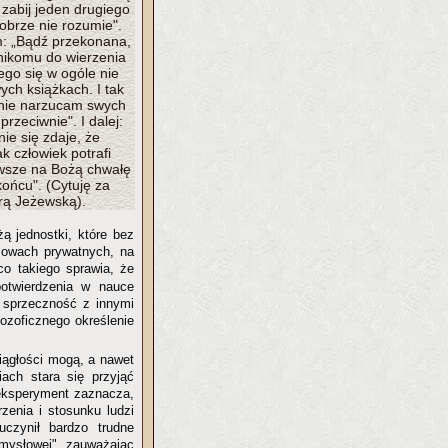
j zabij jeden drugiego
dobrze nie rozumie".
ym: „Bądź przekonana,
 nikomu do wierzenia
ego się w ogóle nie
ych książkach. I tak
nie narzucam swych
przeciwnie". I dalej:
ie się zdaje, że
k człowiek potrafi
zawsze na Bożą chwałę
końcu". (Cytuję za
rą Jeżewską).
ą jednostki, które bez
mowach prywatnych, na
co takiego sprawia, że
otwierdzenia w nauce
ą sprzeczność z innymi
lozoficznego określenie
ciągłości mogą, a nawet
ch stara się przyjąć
eksperyment zaznacza,
rzenia i stosunku ludzi
uczynił bardzo trudne
umysłowej", zauważając