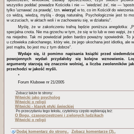
wszystko poddać powadze Kościoła i nie — 'wiedzieć że', nie — 'spostr
tylko 'uznawać za prawdę', tzn.
wierzyć
w to, co im Kościół do wierzeni
co widzą, wiedzą, myślą - drogą naturalną. Psychologicznie jest to m
w uczuciach, w aktach woli i w zachowaniu się, w działaniu".
Myślę, że w zakończeniu trafną będzie poniższa anegdotka: „P
specjalna cnota. Nie ma grzechu w tym, że się w to lub w owo wątpi, że s
na niejedno. Tak mi powiedział jeden bardzo poważny spowiednik. To je
u człowieka zakochanego, który wie, że jego ukochana jest idiotką, ale wi
jest mądra, bo jest mu z tym dobrze".
Wydaje się, iż pomimo napisania książki przed siedemdzies
powojennych wydań przydałoby się kolejne wznowienie. Log
argumenty starzeją się znacznie wolniej, a liczba zwolenników jak
przechodzi w jakość myśli.
*
Forum Klubowe nr 21/2005
Zobacz także te strony:
Witwicki jako psycholog
Witwicki o religii
Witwicki - klasyk etyki świeckiej
Po przeczytaniu tego tekstu, czytelnicy często wybierają też:
O Bogu, czasoprzestrzeni i zielonych ludzikach
Witwicki o religii
Dodaj komentarz do strony..
Zobacz komentarze (3)..