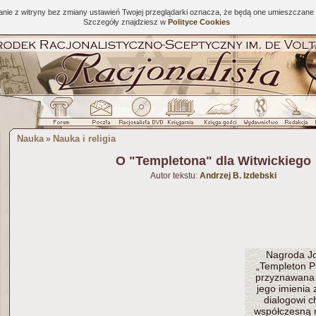
tanie z witryny bez zmiany ustawień Twojej przeglądarki oznacza, że będą one umieszcza
Szczegóły znajdziesz w
Polityce Cookies
Nauka
Nauka i religia
»
O "Templetona" dla Witwickiego
Autor tekstu:
Andrzej B. Izdebski
Nagroda J
„Templeton P
przyznawana 
jego imienia
dialogowi c
współczesną m