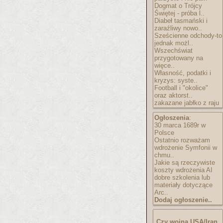
Dogmat o Trójcy
Świętej - próba l..
Diabeł tasmański i
zaraźliwy nowo..
Sześcienne odchody-to
jednak możl..
Wszechświat
przygotowany na
więce..
Własność, podatki i
kryzys: syste..
Football i "okolice"
oraz aktorst..
zakazane jabłko z raju
Ogłoszenia
:
30 marca 1689r w
Polsce
Ostatnio rozważam
wdrożenie Symfonii w
chmu..
Jakie są rzeczywiste
koszty wdrożenia AI
dobre szkolenia lub
materiały dotyczące
Arc..
Dodaj ogłoszenie..
Czy wojna USA/Iran