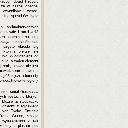
ących dotąd tradycji,
, że w naszej obecnej
ch czynników i zasad.
wiedzy, sposobów życia
h, technokratycznych
wną prawdę i możliwość
m natomiast najlepiej
zacja, nieokreśloność
ż często określa się
w którym oferuje się
kupić. W odróżnieniu od
minuje, a żaden element
j brak, prawda nie jest
prowadza się do kwestii
ajróżniejsze elementy
się dodatkowo w regiony
ański serial
Gotowe na
ych postaci, o których
ie. Można tam zobaczyć
 dziećmi z egipskiego
na van Eycka. Smutnie
ranta Wooda, zostają
a wypuszczona z rąk
kobiety z plakatu pod