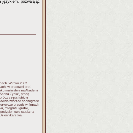
 językiem, pozwalając
icach. W roku 2002
cach, w pracowni prof.
nku malarstwa na Akademii
Scena Życia", pracę
prócz części stricte
acowała tworząc scenografię
Dorywczo pracuje w firmach
fotografii i grafiki,
y podyplomowe studia na
Dziennikarstwa.