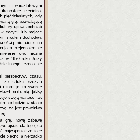
znymi i warsztatowymi
ikonosferę medialno-
h pięćdziesiątych, gdy
owaną grą, pozwalającą
kultury upowszechniać
 w tradycji lub mające
tnym źródłem dochodów,
nością nie cierpi na
dująca niejednokrotnie
bumieranie owo można
już w 1970 roku Jerzy
łnie innego, czego nie
j perspektywy czasu,
, że sztuka przeżyła
i uznali ją za swoiste
ierci stała się jakby
owuje swoją wartość tak
auka nie będzie w stanie
awę, że jest prawdziwa
iej.
ową grę, nową zabawę
owe ujście dla tego, co
ać najwspanialsze idee
cie piękno, a nierzadko