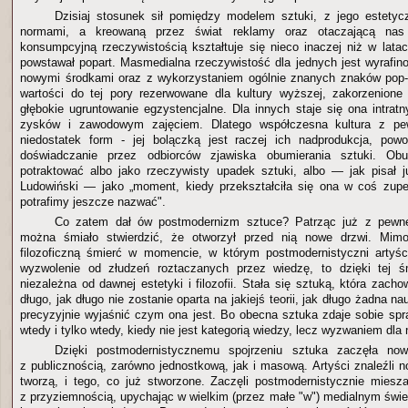
Dzisiaj stosunek sił pomiędzy modelem sztuki, z jego estetyc
normami, a kreowaną przez świat reklamy oraz otaczającą nas 
konsumpcyjną rzeczywistością kształtuje się nieco inaczej niż w latac
powstawał popart. Masmedialna rzeczywistość dla jednych jest wyrafin
nowymi środkami oraz z wykorzystaniem ogólnie znanych znaków pop-
wartości do tej pory rezerwowane dla kultury wyższej, zakorzenione
głębokie ugruntowanie egzystencjalne. Dla innych staje się ona intra
zysków i zawodowym zajęciem. Dlatego współczesna kultura z pew
niedostatek form - jej bolączką jest raczej ich nadprodukcja, powo
doświadczanie przez odbiorców zjawiska obumierania sztuki. O
potraktować albo jako rzeczywisty upadek sztuki, albo — jak pisał 
Ludowiński — jako „moment, kiedy przekształciła się ona w coś zupe
potrafimy jeszcze nazwać".
Co zatem dał ów postmodernizm sztuce? Patrząc już z pewne
można śmiało stwierdzić, że otworzył przed nią nowe drzwi. Mimo
filozoficzną śmierć w momencie, w którym postmodernistyczni artyśc
wyzwolenie od złudzeń roztaczanych przez wiedzę, to dzięki tej śm
niezależna od dawnej estetyki i filozofii. Stała się sztuką, która zach
długo, jak długo nie zostanie oparta na jakiejś teorii, jak długo żadna n
precyzyjnie wyjaśnić czym ona jest. Bo obecna sztuka zdaje sobie spr
wtedy i tylko wtedy, kiedy nie jest kategorią wiedzy, lecz wyzwaniem dla n
Dzięki postmodernistycznemu spojrzeniu sztuka zaczęła n
z publicznością, zarówno jednostkową, jak i masową. Artyści znaleźli n
tworzą, i tego, co już stworzone. Zaczęli postmodernistycznie miesz
z przyziemnością, upychając w wielkim (przez małe "w") medialnym świe