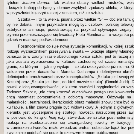
tytułem
Jestem dumna
. Tak właśnie obrazy wielkich mistrzów, wp
i książek trafiają do tysięcy domów zwykłych zjadaczy chleba, z który
w przyszłości kojarzyć raczej z serialem, niż ze sztuką.
Sztuka — i to ta wielka, pisana przez wielkie "S" — dociera tam, 
by nie dotarła. Innym przykładem mogą być czołówki polskiej telewizji
estetyczne animacje, przedstawiają na przykład spływające zegary
płynnie przemieszczające się kwadraty Pieta Mondriana. To wszystko po
gdzieś w masowej podświadomości.
Postmodernizm opisuje nową sytuację komunikacji, w której szt
rodzaju wyznacznikiem przeżywania świata — ukazuje objawy własnego
oznacza to w żadnym razie absolutnego końca sztuki, jest to raczej zmi
jaka została wypracowana w kulturze zachodniej od czasu romantyzm
granic, za którymi — jak się wydaje — sztuki rzeczywiście już nie ma. Gr
wskazane przez dadaistów i Marcela Duchampa i definitywnie określ
definicjach sformułowanych przez konceptualistów: „Sztuka jest swoją wł
Kosuth) oraz „Sztuka jest tym, co ktoś nazwie sztuką" (Donald Judd). Dz
powoli z ideą awangardowości, z kultem nowości i oryginalności za wsze
Tadeusz Szkołut, „nie chcą kroczyć w czołówce postępu naukowo-techn
chcą natomiast porozumienia z odbiorcą masowym. Odżywają na 
malarskości, teatralności, literackości: obraz malarski znowu chce być 
ku fabule, a film znowu pragnie być widowiskowy. A jednym z główny
kierunku jest wyczerpanie się strategii nowości, narzuconej przez 
w posłowiu do książki
Imię róży
stwierdza, że sztuka postmodernisty
reakcja na przekształcenie się awangardowej rewolty w tradycję 
w zamierzeniu twórców miało wzbudzać protest odbiorców bądź też po
zwyczajnie podobać się coraz to szerszym kręgom publiczności.