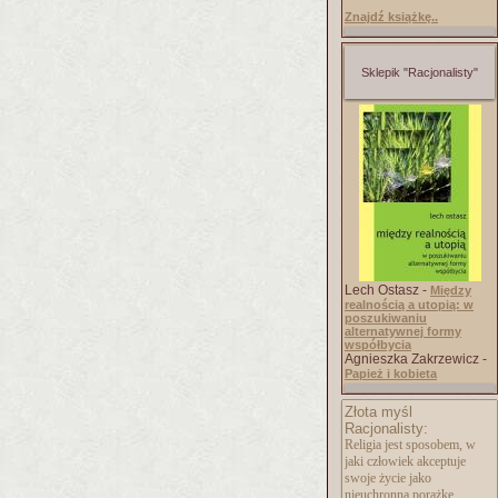
Znajdź książkę..
Sklepik "Racjonalisty"
Lech Ostasz -
Między
realnością a utopią: w
poszukiwaniu
alternatywnej formy
współbycia
Agnieszka Zakrzewicz -
Papież i kobieta
Złota myśl
Racjonalisty:
Religia jest sposobem, w
jaki człowiek akceptuje
swoje życie jako
nieuchronną porażkę.