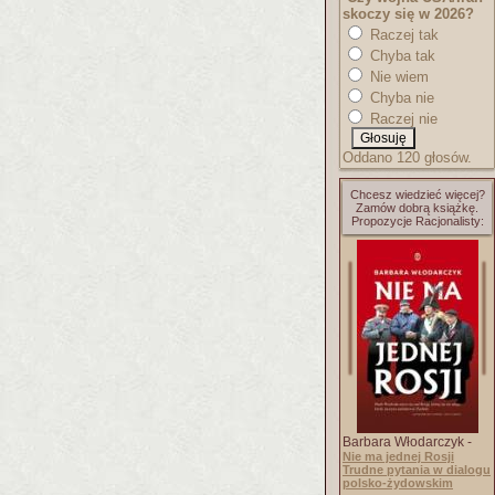
skoczy się w 2026?
Raczej tak
Chyba tak
Nie wiem
Chyba nie
Raczej nie
Oddano 120 głosów.
Chcesz wiedzieć więcej?
Zamów dobrą książkę.
Propozycje Racjonalisty:
Barbara Włodarczyk -
Nie ma jednej Rosji
Trudne pytania w dialogu
polsko-żydowskim