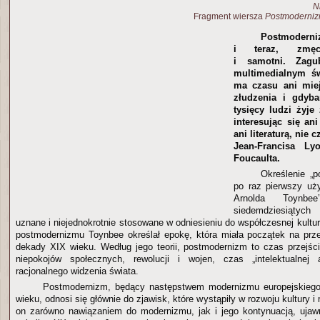
Ni
Fragment wiersza
Postmoderni
Postmoderni
i teraz, zmęcz
i samotni. Zag
multimedialnym św
ma czasu ani miej
złudzenia i gdyba
tysięcy ludzi żyje
interesując się ani
ani literaturą, nie 
Jean-Francisa Ly
Foucaulta.
Określenie „p
po raz pierwszy uż
Arnolda Toynb
siedemdziesiątych 
uznane i niejednokrotnie stosowane w odniesieniu do współczesnej kultu
postmodernizmu Toynbee określał epokę, która miała początek na prz
dekady XIX wieku. Według jego teorii, postmodernizm to czas przejś
niepokojów społecznych, rewolucji i wojen, czas „intelektualnej 
racjonalnego widzenia świata.
Postmodernizm, będący następstwem modernizmu europejskieg
wieku, odnosi się głównie do zjawisk, które wystąpiły w rozwoju kultury i m
on zarówno nawiązaniem do modernizmu, jak i jego kontynuacją, ujaw