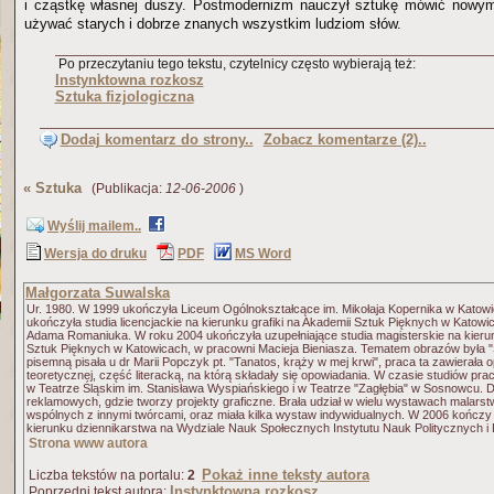
i cząstkę własnej duszy. Postmodernizm nauczył sztukę mówić nowym
używać starych i dobrze znanych wszystkim ludziom słów.
Po przeczytaniu tego tekstu, czytelnicy często wybierają też:
Instynktowna rozkosz
Sztuka fizjologiczna
Dodaj komentarz do strony..
Zobacz komentarze (2)..
«
Sztuka
(Publikacja:
12-06-2006
)
Wyślij mailem..
Wersja do druku
PDF
MS Word
Małgorzata Suwalska
Ur. 1980. W 1999 ukończyła Liceum Ogólnokształcące im. Mikołaja Kopernika w Katow
ukończyła studia licencjackie na kierunku grafiki na Akademii Sztuk Pięknych w Katowi
Adama Romaniuka. W roku 2004 ukończyła uzupełniające studia magisterskie na kieru
Sztuk Pięknych w Katowicach, w pracowni Macieja Bieniasza. Tematem obrazów była "
pisemną pisała u dr Marii Popczyk pt. "Tanatos, krąży w mej krwi", praca ta zawierała o
teoretycznej, część literacką, na którą składały się opowiadania. W czasie studiów pr
w Teatrze Śląskim im. Stanisława Wyspiańskiego i w Teatrze "Zagłębia" w Sosnowcu. 
reklamowych, gdzie tworzy projekty graficzne. Brała udział w wielu wystawach malarstwa, 
wspólnych z innymi twórcami, oraz miała kilka wystaw indywidualnych. W 2006 kończ
kierunku dziennikarstwa na Wydziale Nauk Społecznych Instytutu Nauk Politycznych i 
Strona www autora
Pokaż inne teksty autora
Liczba tekstów na portalu:
2
Instynktowna rozkosz
Poprzedni tekst autora: