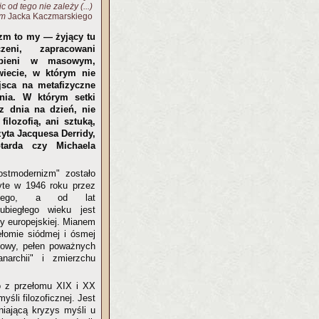
c od tego nie zależy (...)
zm
Jacka Kaczmarskiego
zm to my — żyjący tu
eni, zapracowani
ubieni w masowym,
iecie, w którym nie
sca na metafizyczne
nia. W którym setki
 z dnia na dzień, nie
 filozofią, ani sztuką,
czyta Jacquesa Derridy,
otarda czy Michaela
ostmodernizm" zostało
yte w 1946 roku przez
ee’ego, a od lat
ubiegłego wieku jest
ry europejskiej. Mianem
ełomie siódmej i ósmej
ciowy, pełen poważnych
anarchii" i zmierzchu
o z przełomu XIX i XX
yśli filozoficznej. Jest
niającą kryzys
myśli
u