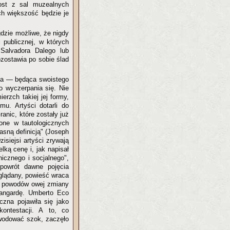
rost z sal muzealnych
ch większość będzie je
gdzie możliwe, że nigdy
 publicznej, w których
 Salvadora Dalego lub
zostawia po sobie ślad
uka — będąca swoistego
 wyczerpania się. Nie
erzch takiej jej formy,
u. Artyści dotarli do
anic, które zostały już
one w tautologicznych
asną definicją" (Joseph
isiejsi artyści zrywają
lką cenę i, jak napisał
icznego i socjalnego",
powrót dawne pojęcia
oglądany, powieść wraca
ch powodów owej zmiany
awangardę. Umberto Eco
czna pojawiła się jako
kontestacji. A to, co
wodować szok, zaczęło