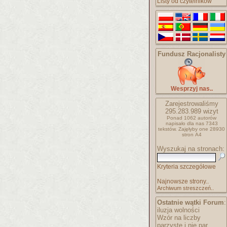
Listy od czytelników
Fundusz Racjonalisty
Wesprzyj nas..
Zarejestrowaliśmy
295.283.989
wizyt
Ponad 1062 autorów
napisało
dla nas 7343
tekstów.
Zajęłyby one 28930
stron A4
Wyszukaj na stronach:
Kryteria szczegółowe
Najnowsze strony..
Archiwum streszczeń..
Ostatnie wątki Forum
:
iluzja wolności
Wzór na liczby
parzyste i nie par..