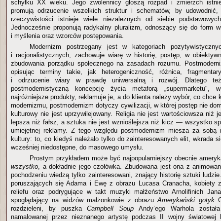
schyłku XX wieku. Jego zwolennicy głoszą rozpad i zmierzch istniej
promują odrzucenie wszelkich struktur i schematów, by udowodnić
rzeczywistości istnieje wiele niezależnych od siebie podstawowy
Jednocześnie proponują radykalny pluralizm, odnoszący się do form 
i myślenia oraz wzorców postępowania.
Modernizm postrzegany jest w kategoriach pozytywistycznyc
i racjonalistycznych, zachowuje wiarę w historię, postęp, w obiekty
zbudowania porządku społecznego na zasadach rozumu. Postmoderniz
opisując terminy takie, jak heterogeniczność, różnica, fragmentary
i odrzucenie wiary w prawdę uniwersalną i rozwój. Dlatego te
postmodernistyczną koncepcję życia metaforą „supermarketu", 
najróżniejsze produkty, reklamuje je, a do klienta należy wybór, co chce 
modernizmu, postmodernizm dotyczy cywilizacji, w której postęp nie do
kulturowy nie jest uprzywilejowany. Religia nie jest wartościowsza niż je
lepsza niż fałsz, a sztuka nie jest wznioślejsza niż kicz — wszystko s
umiejętnej reklamy. Z tego względu postmodernizm miesza za sobą n
kultury: to, co kiedyś należało tylko do zainteresowanych elit, wkrada 
wcześniej niedostępne, do masowego umysłu.
Prostym przykładem może być najpopularniejszy obecnie ameryk
wszystko
, a dokładnie jego czołówka. Zbudowana jest ona z animowan
pochodzeniu wiedzą tylko zainteresowani, znający historię sztuki ludz
poruszających się Adama i Ewę z obrazu Lucasa Cranacha, kobiety z
reliefu oraz podrygujące w takt muzyki małżeństwo Arnolifinich Ja
spoglądający na widzów małżonkowie z obrazu
Amerykański gotyk
G
rozdzieleni, by puszka
Campbell Soup
Andy’ego Warhola został
namalowanej przez nieznanego artystę podczas II wojny światowej 