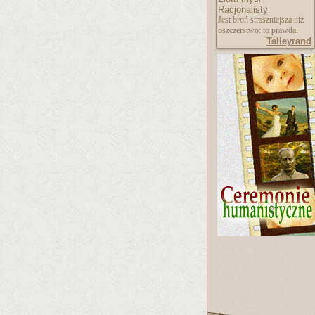
Racjonalisty:
Jest broń straszniejsza niż
oszczerstwo: to prawda.
Talleyrand