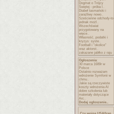
Dogmat o Trójcy
Świętej - próba l..
Diabeł tasmański i
zaraźliwy nowo..
Sześcienne odchody-to
jednak możl..
Wszechświat
przygotowany na
więce..
Własność, podatki i
kryzys: syste..
Football i "okolice"
oraz aktorst..
zakazane jabłko z raju
Ogłoszenia
:
30 marca 1689r w
Polsce
Ostatnio rozważam
wdrożenie Symfonii w
chmu..
Jakie są rzeczywiste
koszty wdrożenia AI
dobre szkolenia lub
materiały dotyczące
Arc..
Dodaj ogłoszenie..
Czy wojna USA/Iran