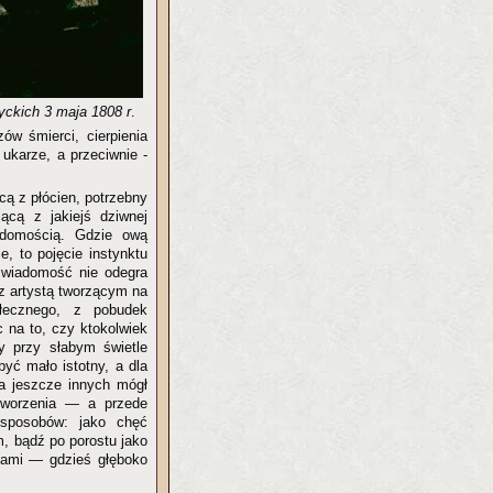
ckich 3 maja 1808 r
.
ów śmierci, cierpienia
 ukarze, a przeciwnie -
ą z płócien, potrzebny
jącą z jakiejś dziwnej
adomością. Gdzie ową
e, to pojęcie instynktu
świadomość nie odegra
 z artystą tworzącym na
łecznego, z pobudek
c na to, czy ktokolwiek
by przy słabym świetle
yć mało istotny, a dla
a jeszcze innych mógł
tworzenia — a przede
sposobów: jako chęć
m, bądź po porostu jako
ktami — gdzieś głęboko