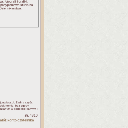
fotografii i grafiki,
y podyplomowe studia na
Dziennikarstwa.
jonalista.pl. Żadna część
iek formie, bez zgody
idzianym w kodeksie karnym i
str. 4810
ałóż konto czytelnika