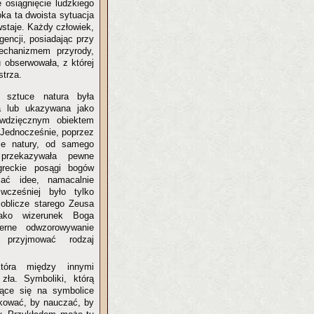
 osiągnięcie ludzkiego
oka ta dwoista sytuacja
wstaje. Każdy człowiek,
gencji, posiadając przy
echanizmem przyrody,
 obserwowała, z której
strza.
w sztuce natura była
a lub ukazywana jako
 wdzięcznym obiektem
 Jednocześnie, poprzez
e natury, od samego
przekazywała pewne
greckie posągi bogów
iać idee, namacalnie
cześniej było tylko
 oblicze starego Zeusa
ako wizerunek Boga
ierne odwzorowywanie
 przyjmować rodzaj
.
która między innymi
ła. Symboliki, którą
jące się na symbolice
ukować, by nauczać, by