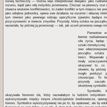
rozwój techniczny — można więc interpretować dwojako: jako cudowne
rozumu, bądź jako siłę instynktu przetrwania. Chociaż na pierwszy rzut 
stwarza wrażenie konfliktowości, to żaden konflikt w tym miejscu nie po
jako odrębna jednostka, opiera swe działania na rozumie i własnej inteli
tym również jako pewnego rodzaju specyficzne zjawisko będące m
przyczynowość w świecie zmysłów. Przyrody, którą sztuka na początku
wyrastała, by później ją przerosnąć — tak, jak uczeń przerasta swego mi
Pierwotnie 
biernie naśladowan
siła życia, będąc
sztuki mimetycznej.
owo odwzorowywani
początku sztuka 
treści. Wspaniałe 
miały urzeczywistn
ukazywać to, co w
słowem, by później
mogło posłużyć j
chrześcijan. To b
przyrody zaczęło
określonej symboliki
Symboliki, 
ukazywała fenomen zła, który nazwałabym tu ludzkim instynktem z
wykorzystywało między innymi chrześcijańskie średniowiecze, opiera
horroru. Symbolice wykorzystywanej nie po to, by epatować, ale by ed