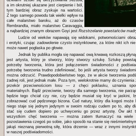
a im okrutniej ukazane jest cierpienie i ból,
tym bardziej obraz zyskuje na wartości.
Z tego samego powodu tak wielki wpływ na
całe malarstwo baroku, aż do czasów
Rembrandta, miało malarstwo Caravaggia,
a najbardziej znanym obrazem Goyi jest
Rozstrzelanie powstańców madry
Ludzie od wieków napawają się widokami, potwornościami obraz
i erotyki, czując zadowolenie czysto instynktowne, za które nikt ich nie
może nawet pogłaska po głowie.
Jednak by publika mogła się napawać ową krwawą rozkoszą płynąc
jest artysta, który je stworzy, który stworzy sztukę. Sztukę powsta
potrzeby tworzenia, która jest połączeniem świadomości z podświ
potrzebę tworzenia trudno zdefiniować, bo jeśli artysta tworzy świadomi
można odrzucić. Prawdopodobieństwo tego, że w akcie tworzenia pod
żadnej roli, jest jednak małe. Poza tym, wielokrotnie mamy do czynienia
przekór przeciwnościom losu — z chęci poklasku, uznania spo
materialnych. Bądź przeciwnie, tworzy dla samego tworzenia, nie parzą
będzie tego chciał czy nie, czy będzie musiał się kryć w jaskini, 
zobrazować cud pędzonego bizona. Cud natury, który dla kogoś może b
niego staje się jednym jedynym w swoim rodzaju cudem po to, aby dl
stać się cudem dopiero po uchwyceniu go przez artystę. Ów akt 
wszystkim chęć tworzenia — można zatem tłumaczyć na wiele 
pozostawienia czegoś po sobie, jako sposób na stanie się nieśmiertelny
jakąś nieznaną pierwotną siłę, która drzemie — wraz z innymi instyn
w naszej podświadomości.