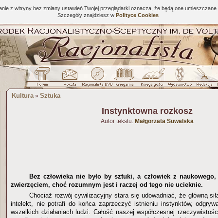
tanie z witryny bez zmiany ustawień Twojej przeglądarki oznacza, że będą one umieszcza
Szczegóły znajdziesz w
Polityce Cookies
Kultura
Sztuka
»
Instynktowna rozkosz
Autor tekstu:
Małgorzata Suwalska
Bez człowieka nie było by sztuki, a człowiek z naukowego,
zwierzęciem, choć rozumnym jest i raczej od tego nie ucieknie.
Chociaż rozwój cywilizacyjny stara się udowadniać, że główną si
intelekt, nie potrafi do końca zaprzeczyć istnieniu instynktów, odgry
wszelkich działaniach ludzi. Całość naszej współczesnej rzeczywisto