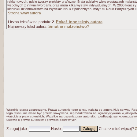
reklamowych, gdzie tworzy projekty graficzne. Brała udział w wielu wystawach malarstwa, 
wspólnych z innymi twórcami, oraz miała kilka wystaw indywidualnych. W 2006 kończ
kierunku dziennikarstwa na Wydziale Nauk Społecznych Instytutu Nauk Politycznych i 
Strona www autora
Pokaż inne teksty autora
Liczba tekstów na portalu:
2
Smutne małżeństwo?
Najnowszy tekst autora:
Wszelkie prawa zastrzeżone. Prawa autorskie tego tekstu należą do autora i/lub serwisu Rac
tego tekstu nie może być przedrukowywana, reprodukowana ani wykorzystywana w jakiejkolw
właściciela praw autorskich. Wszelkie naruszenia praw autorskich podlegają sankcjom przew
ustawie o prawie autorskim i prawach pokrewnych.
Zaloguj jako
:
Hasło
:
Chcesz mieć więcej?
Z