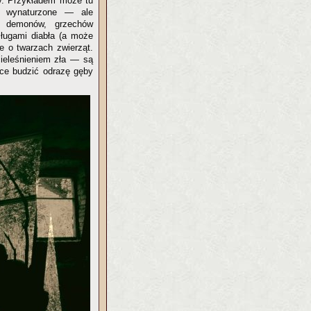
ty. Przykładem może tu
e wynaturzone — ale
ę demonów, grzechów
ługami diabła (a może
e o twarzach zwierząt.
ieleśnieniem zła — są
ące budzić odrazę gęby