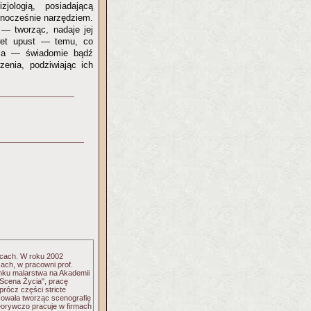
jologią, posiadającą
dnocześnie narzędziem.
 — tworząc, nadaje jej
awet upust — temu, co
rca — świadomie bądź
enia, podziwiając ich
icach. W roku 2002
cach, w pracowni prof.
nku malarstwa na Akademii
Scena Życia", pracę
prócz części stricte
acowała tworząc scenografię
Dorywczo pracuje w firmach