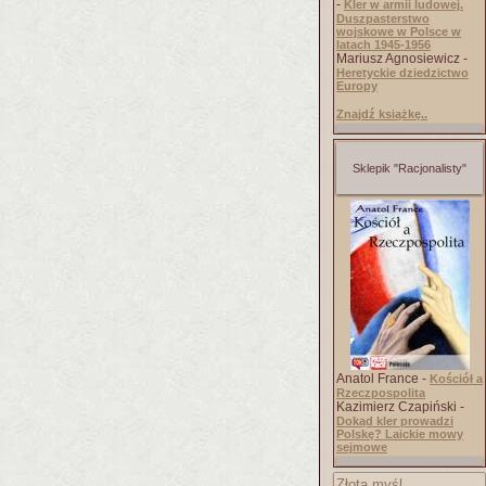
-
Kler w armii ludowej.
Duszpasterstwo
wojskowe w Polsce w
latach 1945-1956
Mariusz Agnosiewicz -
Heretyckie dziedzictwo
Europy
Znajdź książkę..
Sklepik "Racjonalisty"
Anatol France -
Kościół a
Rzeczpospolita
Kazimierz Czapiński -
Dokąd kler prowadzi
Polskę? Laickie mowy
sejmowe
Złota myśl