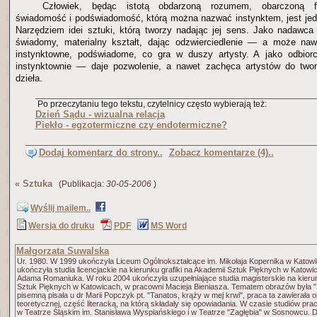
Człowiek, będąc
istotą obdarzoną rozumem, obarczoną fiz
świadomość i podświadomość,
którą można nazwać instynktem, jest je
Narzędziem idei sztuki, którą tworzy nadając jej sens. Jako nadawca
świadomy, materialny kształt, dając odzwierciedlenie — a może n
instynktowne, podświadome, co gra w duszy artysty. A jako odbio
instynktownie — daje pozwolenie, a nawet zachęca artystów do tworz
dzieła.
Po przeczytaniu tego tekstu, czytelnicy często wybierają też:
Dzień Sądu - wizualna relacja
Piekło - egzotermiczne czy endotermiczne?
Dodaj komentarz do strony..
Zobacz komentarze (4)..
«
Sztuka
(Publikacja:
30-05-2006
)
Wyślij mailem..
Wersja do druku
PDF
MS Word
Małgorzata Suwalska
Ur. 1980. W 1999 ukończyła Liceum Ogólnokształcące im. Mikołaja Kopernika w Katow
ukończyła studia licencjackie na kierunku grafiki na Akademii Sztuk Pięknych w Katowi
Adama Romaniuka. W roku 2004 ukończyła uzupełniające studia magisterskie na kieru
Sztuk Pięknych w Katowicach, w pracowni Macieja Bieniasza. Tematem obrazów była "
pisemną pisała u dr Marii Popczyk pt. "Tanatos, krąży w mej krwi", praca ta zawierała o
teoretycznej, część literacką, na którą składały się opowiadania. W czasie studiów pr
w Teatrze Śląskim im. Stanisława Wyspiańskiego i w Teatrze "Zagłębia" w Sosnowcu. 