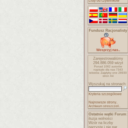
Listy od czytelników
Fundusz Racjonalisty
Wesprzyj nas..
Zarejestrowaliśmy
294.886.059
wizyt
Ponad 1062 autorów
napisało
dla nas 7343
tekstów.
Zajęłyby one 28930
stron A4
Wyszukaj na stronach:
Kryteria szczegółowe
Najnowsze strony..
Archiwum streszczeń..
Ostatnie wątki Forum
:
iluzja wolności
Wzór na liczby
parzyste i nie par..