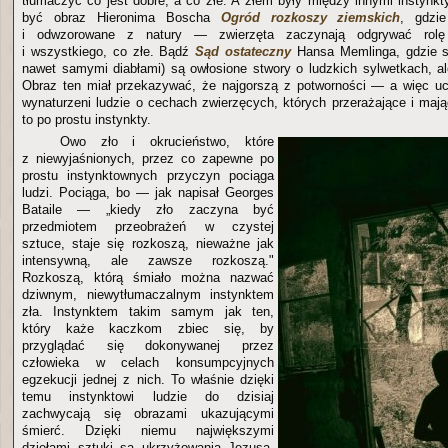
tłumaczyć co jest dobre, a co złe. A złem były między innymi instynk
być obraz Hieronima Boscha
Ogród rozkoszy ziemskich
, gdzi
i odwzorowane z natury — zwierzęta zaczynają odgrywać rol
i wszystkiego, co złe. Bądź
Sąd ostateczny
Hansa Memlinga, gdzie s
nawet samymi diabłami) są owłosione stwory o ludzkich sylwetkach, al
Obraz ten miał przekazywać, że najgorszą z potworności — a więc uc
wynaturzeni ludzie o cechach zwierzęcych, których przerażające i maj
to po prostu instynkty.
Owo zło i okrucieństwo, które
z niewyjaśnionych, przez co zapewne po
prostu instynktownych przyczyn pociąga
ludzi. Pociąga, bo — jak napisał Georges
Bataile — „kiedy zło zaczyna być
przedmiotem przeobrażeń w czystej
sztuce, staje się rozkoszą, nieważne jak
intensywną, ale zawsze rozkoszą."
Rozkoszą, którą śmiało można nazwać
dziwnym, niewytłumaczalnym instynktem
zła. Instynktem takim samym jak ten,
który każe kaczkom zbiec się, by
przyglądać się dokonywanej przez
człowieka w celach konsumpcyjnych
egzekucji jednej z nich. To właśnie dzięki
temu instynktowi ludzie do dzisiaj
zachwycają się obrazami ukazującymi
śmierć. Dzięki niemu największymi
dziełami sztuki są ukrzyżowania Jezusa,