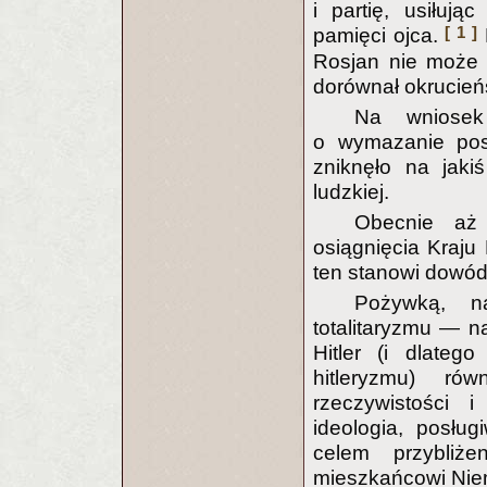
i partię, usiłują
[ 1 ]
pamięci ojca.
Rosjan nie może d
dorównał okrucień
Na wniosek
o wymazanie posta
zniknęło na jaki
ludzkiej.
Obecnie aż
osiągnięcia Kraj
ten stanowi dowód,
Pożywką, n
totalitaryzmu — n
Hitler (i dlateg
hitleryzmu) rów
rzeczywistości i
ideologia, posług
celem przybliż
mieszkańcowi Nie