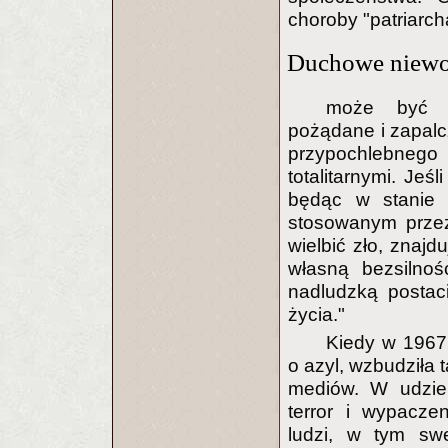
choroby "patriarch
Duchowe niewo
może być r
pożądane i zapalc
przypochlebnego
totalitarnymi. Jeśl
będąc w stanie p
stosowanym przez
wielbić zło, zna
własną bezsilno
nadludzką postaci
życia."
Kiedy w 1967
o azyl, wzbudziła 
mediów. W udzie
terror i wypacz
ludzi, w tym swe