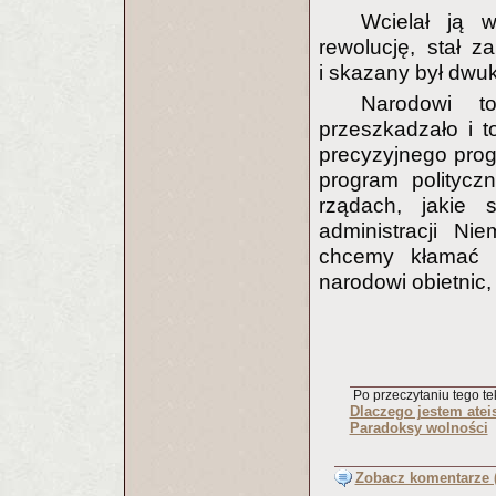
Wcielał ją 
rewolucję, stał 
i skazany był dwuk
Narodowi t
przeszkadzało i t
precyzyjnego prog
program politycz
rządach, jakie s
administracji Ni
chcemy kłamać a
narodowi obietnic,
Po przeczytaniu tego tek
Dlaczego jestem atei
Paradoksy wolności
Zobacz komentarze (