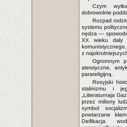
Czym wytłu
dobrowolnie poddaj
Rozpad rodzin
systemu polityczne
nędza — spowodo
XX wieku dały po
komunistyczne
z najokrutniejszyc
Ogromnym pa
ateistyczne, ant
parareligijną.
Rosyjski hist
stalinizmu i j
„Litieraturnaja Gaz
przez miliony lud
symbol socjaliz
powtarzane kła
Deifikacja wo