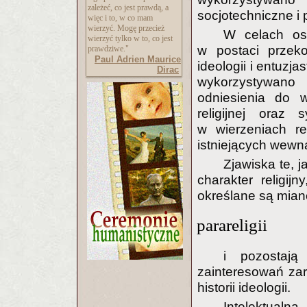
zależeć, co jest prawdą, a
socjotechniczne i
więc i to, w co mam
wierzyć. Mogę przecież
W celach osi
wierzyć tylko w to, co jest
w postaci przeko
prawdziwe."
Paul Adrien Maurice
ideologii i entuzj
Dirac
wykorzystywano 
odniesienia do 
religijnej oraz
w wierzeniach re
istniejących wewn
Zjawiska te, 
charakter religijn
określane są mia
parareligii
i pozostaj
zainteresowań zaró
historii ideologii.
Intelektualn