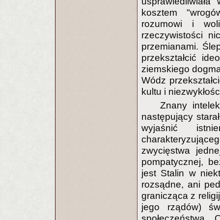
usprawiedliwiała
kosztem "wrogów
rozumowi i woli
rzeczywistości n
przemianami. Ślep
przekształcić ide
ziemskiego dogmaty
Wódz przekształci
kultu i niezwykłości
Znany intelek
następujący starał
wyjaśnić istni
charakteryzujące
zwycięstwa jednej
pompatycznej, be
jest Stalin w nie
rozsądne, ani peda
granicząca z relig
jego rządów) św
społeczeństwa. 