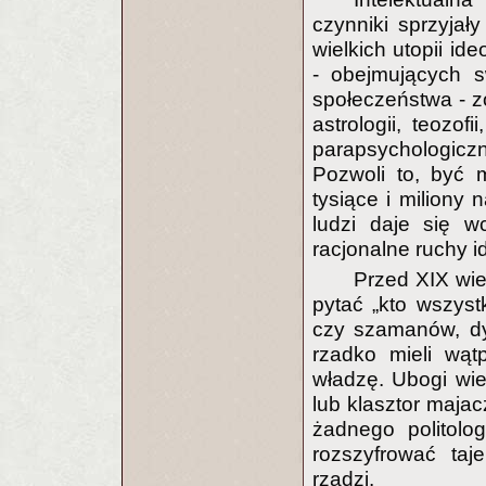
czynniki sprzyjał
wielkich utopii id
- obejmujących 
społeczeństwa - 
astrologii, teozof
parapsychologiczn
Pozwoli to, być 
tysiące i miliony
ludzi daje się w
racjonalne ruchy i
Przed XIX wi
pytać „kto wszys
czy szamanów, dy
rzadko mieli wąt
władzę. Ubogi wie
lub klasztor maja
żadnego politolo
rozszyfrować taj
rządzi.