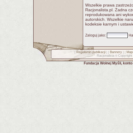
Wszelkie prawa zastrzeżo
Racjonalista.pl. Żadna c
reprodukowana ani wykorz
autorskich. Wszelkie nar
kodeksie karnym i ustawi
Zaloguj jako
:
Ha
Regulamin publikacji
Bannery
Mapa
[
] [
] [
Racjonalista
Copyright
©
Fundacja Wolnej Myśli, kont