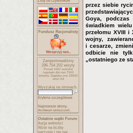
Listy od czytelników
przez siebie ryci
przedstawiający
Goya, podczas 
świadkiem wielu
przełomu XVIII i
Fundusz Racjonalisty
wojny, zawierano
i cesarze, zmien
odbicie nie tyl
Wesprzyj nas..
„ostatniego ze s
Zarejestrowaliśmy
296.754.202
wizyty
Ponad 1062 autorów
napisało
dla nas 7343
tekstów.
Zajęłyby one 28930
stron A4
Wyszukaj na stronach:
Kryteria szczegółowe
Najnowsze strony..
Archiwum streszczeń..
Ostatnie wątki Forum
:
iluzja wolności
Wzór na liczby
parzyste i nie par..