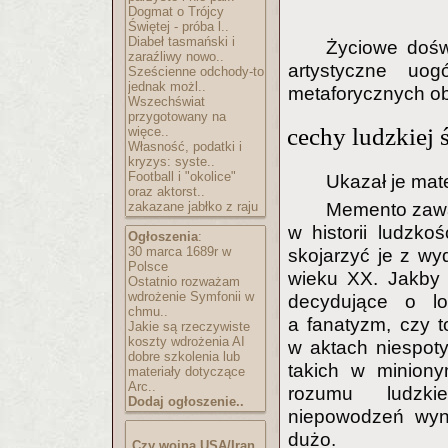
Dogmat o Trójcy
Świętej - próba l..
Diabeł tasmański i
Życiowe dośw
zaraźliwy nowo..
artystyczne uo
Sześcienne odchody-to
jednak możl..
metaforycznych o
Wszechświat
przygotowany na
cechy ludzkiej
więce..
Własność, podatki i
kryzys: syste..
Football i "okolice"
Ukazał je mate
oraz aktorst..
Memento zawar
zakazane jabłko z raju
w historii ludzko
Ogłoszenia
:
30 marca 1689r w
skojarzyć je z w
Polsce
wieku XX. Jakby g
Ostatnio rozważam
wdrożenie Symfonii w
decydujące o lo
chmu..
a fanatyzm, czy t
Jakie są rzeczywiste
koszty wdrożenia AI
w aktach niespot
dobre szkolenia lub
takich w minion
materiały dotyczące
Arc..
rozumu ludzkie
Dodaj ogłoszenie..
niepowodzeń wyn
dużo.
Czy wojna USA/Iran