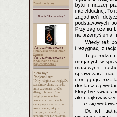
Znajdź książkę..
bytu i naszej pr
intelektualnej. To
zagadnień dotyc
Sklepik "Racjonalisty"
podstawowych potr
Przy zagrożeniu b
na przemyślenia i
Wtedy też po
i rezygnacji z rac
Mariusz Agnosiewicz -
Heretyckie dziedzictwo
Europy
Tego rodzaju 
Mariusz Agnosiewicz -
mogących w sprzy
Kryminalne dzieje
papiestwa tom II
masowych ruchó
sprawować nad 
Złota myśl
Racjonalisty:
i osiągnąć rezul
"Mity religijne ze względów
dostarczają wydarz
zasadniczych nie mają dla
mnie znaczenia, choćby
który był świadkie
dlatego, że mity różnych
religii przeczą sobie
ale i najkrwawszy
wzajemnie. Jest przecież
— jak się wydawał
czystym przypadkiem, że
urodziłem się tutaj, w
Do ich uatra
Europie, a nie w Azji, a od
wykorzystywano
tego przecież nie powinno