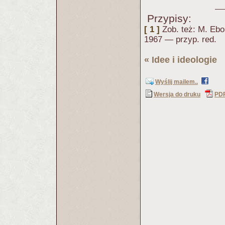
Przypisy:
[ 1 ]
Zob. też: M. Eb
1967 — przyp. red.
«
Idee i ideologie
(
Wyślij mailem..
Wersja do druku
PD