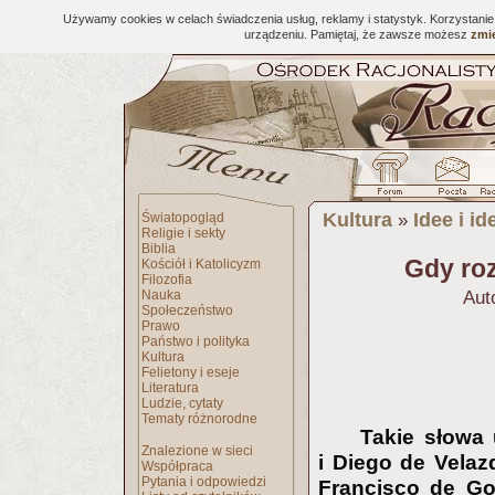
Używamy cookies w celach świadczenia usług, reklamy i statystyk. Korzystani
urządzeniu. Pamiętaj, że zawsze możesz
zmie
Kultura
Idee i id
Światopogląd
»
Religie i sekty
Biblia
Gdy roz
Kościół i Katolicyzm
Filozofia
Nauka
Aut
Społeczeństwo
Prawo
Państwo i polityka
Kultura
Felietony i eseje
Literatura
Ludzie, cytaty
Tematy różnorodne
Takie słowa 
Znalezione w sieci
i Diego de Vela
Współpraca
Pytania i odpowiedzi
Francisco de Go