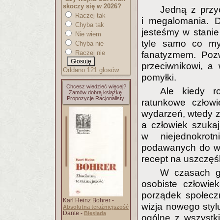
skoczy się w 2026?
Jedną z przy
Raczej tak
i megalomania. D
Chyba tak
jesteśmy w stanie
Nie wiem
tyle samo co my
Chyba nie
Raczej nie
fanatyzmem. Pozw
przeciwnikowi, a
Oddano 121 głosów.
pomyłki.
Chcesz wiedzieć więcej?
Ale kiedy r
Zamów dobrą książkę.
Propozycje Racjonalisty:
ratunkowe człow
wydarzeń, wtedy z
a człowiek szukają
w niejednokrotni
podawanych do wi
recept na uszczęśl
W czasach g
osobiste człowie
porządek społecz
Karl Heinz Bohrer -
wizja nowego styl
Absolutna teraźniejszość
Dante -
Biesiada
ogólne z wszystk