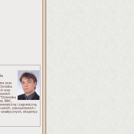
ia
utor prac
a Ośrodka
ch oraz
 swoich
 "Dziennika
Zet, BBC,
wewnętrzną i zagraniczną
uskich, staroserbskich i
0 analitycznych, ekspertyz