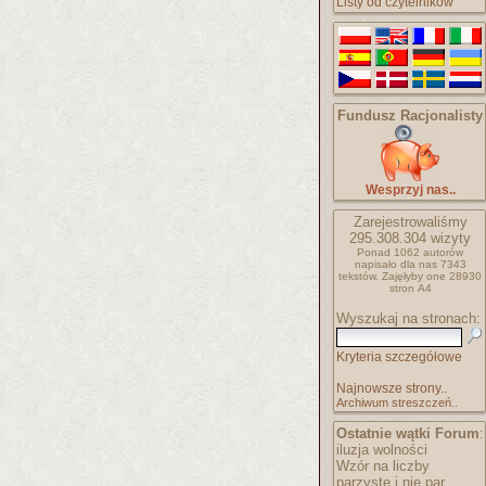
Listy od czytelników
Fundusz Racjonalisty
Wesprzyj nas..
Zarejestrowaliśmy
295.308.304
wizyty
Ponad 1062 autorów
napisało
dla nas 7343
tekstów.
Zajęłyby one 28930
stron A4
Wyszukaj na stronach:
Kryteria szczegółowe
Najnowsze strony..
Archiwum streszczeń..
Ostatnie wątki Forum
:
iluzja wolności
Wzór na liczby
parzyste i nie par..