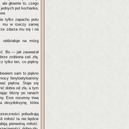
 ale głownie to, czego
 jednych pot kochanka,
zew.
ie tylko zapachu potu
st mu w rzeczy samej
brze zdarza mu się i na
m oddziałuje na mózg
iść. Bo — jak zauważał
obrze zrobiona zaś złą.
cz tylko ten, co piękny
, bowiem sam to piękno
mocy fenyloetyloaminy
wać piękna. Staje się
nić dobra od zła, a tym
ając blizny po ranach
iny. Eros rozumny trwa
ka oksydoksynę, która
przeczności pobudzają
śli miłość ta nie będzie
biją pierwotną miłość.
rzeciwności: dobro-zło,