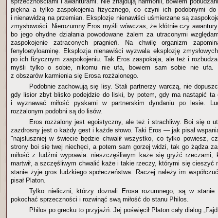
sprzecznościami i awanturami. Nie znajdują harmonii, bowiem pobudzan
piękna a tylko zaspokojenia fizycznego, co czyni ich podobnymi do 
i nienawidzą na przemian. Eksplozje nienawiści uśmierzane są zaspokoj
zmysłowości. Nierozumny Eros myśli wówczas, że kłótnie czy awantury
bo jego ohydne działania powodowane żalem za utraconymi względa
zaspokojenie zatraconych pragnień. Na chwilę organizm zapomi
fenyloetyloaminę. Eksplozja nienawiści wyzwala eksplozję zmysłowych
po ich fizycznym zaspokojeniu. Tak Eros zaspokaja, ale też i rozbudz
myśli tylko o sobie, nikomu nie ufa, bowiem sam sobie nie ufa. 
z obszarów karmienia się Erosa rozżalonego.
Podobnie zachowują się lisy. Stali partnerzy warczą, nie dopuszc
gdy lisior zbyt blisko podejdzie do liski, by potem, gdy ma nastąpić ta c
i wyznawać miłość pyskami w partnerskim dyndaniu po lesie. Lu
rozżalonym podobni są do lisów.
Eros rozżalony jest egoistyczny, ale też i strachliwy. Boi się o u
zazdrosny jest o każdy gest i każde słowo. Taki Eros — jak pisał wspania
"najsłuszniej w świecie będzie chwalił wszystko, co tylko powiesz, cz
strony boi się twej niechęci, a potem sam gorzej widzi, tak go żądza za
miłość z ludźmi wyprawia: nieszczęśliwym każe się gryźć rzeczami, k
martwił, a szczęśliwym chwalić każe i takie rzeczy, którymi się cieszyć 
stanie żyje gros ludzkiego społeczeństwa. Raczej należy im współczu
pisał Platon.
Tylko nieliczni, którzy doznali Erosa rozumnego, są w stanie
pokochać sprzeczności i rozwinąć swą miłość do stanu Philos.
Philos po grecku to przyjaźń. Jej poświęcił Platon cały dialog „Fajd