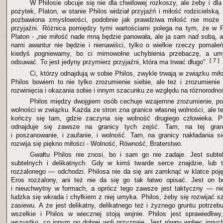
W Philosie obcuje się nie dla chwilowej rozkoszy, ale żeby i dla
pożytek, Platon, w stanie Philos widział przyjaźń i miłość rodzicielską
pozbawiona zmysłowości, podobnie jak prawdziwa miłość nie może 
przyjaźni. Różnica pomiędzy tymi wartościami polega na tym, że w P
Platon - „nie miłość nade mną będzie panowała, ale ja sam nad sobą, a
nami awantur nie będzie i nienawiści, tylko o wielkie rzeczy pomale
kiedyś pogniewamy, bo ci mimowolne uchybienia przebaczę, a umy
[ 7 ]
odsuwać. To jest jedyny przymierz przyjaźni, która ma trwać długo".
Ci, którzy odnajdują w sobie Philos, zwykle trwają w związku mił
Philos bowiem to nie tylko zrozumienie siebie, ale też i zrozumienie
rozwinięcia i okazania sobie i innym szacunku ze względu na różnorodno
Philos między dwojgiem osób cechuje wzajemne zrozumienie, po
wolności w związku. Każda ze stron zna granice własnej wolności, ale t
kończy się tam, gdzie zaczyna się wolność drugiego człowieka. Ph
odnajduje się zawsze na granicy tych zejść. Tam, na tej gran
i poszanowanie, i zaufanie, i wolność. Tam, na granicy nakładania si
rozwija się piękno miłości - Wolność, Równość, Braterstwo.
Gwałtu Philos nie znosi, bo i sam go nie zadaje. Jest subte
subtelnych i delikatnych. Gdy w kimś twarde serce znajdzie, lub 
rozżalonego — odchodzi. Philosa nie da się ani zamknąć w klatce pojęć
Eros rozżalony, ani też nie da się go tak łatwo opisać. Jest on bo
i nieuchwytny w formach, a oprócz tego zawsze jest taktyczny — ni
ludzka się wkrada i chyłkiem z niej umyka. Philos, żeby się rozwijać 
zasiewu. A że jest delikatny, delikatnego też i żyznego gruntu potrze
wszelkie i Philos w wiecznej stoją wojnie. Philos jest sprawiedliwy
wszystko, co innym po dobrej woli przyznaje. Jest równy wobec innych,