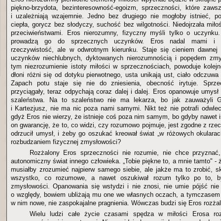
piękno-brzydota, bezinteresowność-egoizm, sprzeczności, które zawsz
i uzależniają wzajemnie. Jedno bez drugiego nie mogłoby istnieć, p
ciepła, gorycz bez słodyczy, suchość bez wilgotności. Niedojrzała miło
przeciwieństwami. Eros nierozumny, fizyczny myśli tylko o uczynku.
prowadzą go do sprzecznych uczynków. Eros nadal mami i os
rzeczywistość, ale w odwrotnym kierunku. Staje się cieniem dawnej 
uczynków niechlubnych, dyktowanych nierozumnością i popędem zmy
tym niezrozumienie istoty miłości w sprzecznościach, powoduje kolej
dłoni różni się od dotyku pierwotnego, usta unikają ust, ciało odczuwa
Zapach potu staje się nie do zniesienia, obecność irytuje. Sprze
przyciągały, teraz odpychają coraz dalej i dalej. Eros opanowuje umys
szaleństwa. Na to szaleństwo nie ma lekarza, bo jak zauważyli G
i Kartezjusz, nie ma nic poza nami samymi. Nikt też nie potrafi odwle
gdyż Eros nie wierzy, że istnieje coś poza nim samym, bo gdyby nawet is
on gwarancję, że to, co widzi, czy rozumowo pojmuje, jest zgodne z rz
odrzucił umysł, i żeby go oszukać kreował świat „w różowych okularac
rozbudzaniem fizycznej zmysłowości?
Rozżalony Eros sprzeczności nie rozumie, nie chce przyznać,
autonomiczny świat innego człowieka. „Tobie piękne to, a mnie tamto" -
musiałby zrozumieć najpierw samego siebie, ale jakże ma to zrobić, sk
wszystko, co rozumowe, a nawet oszukiwał rozum tylko po to, b
zmysłowości. Opanowania się wstydzi i nie znosi, nie umie pójść nie
o względy, bowiem ubliżają mu one we własnych oczach, a tymczasem 
w nim nowe, nie zaspokajalne pragnienia. Wówczas budzi się Eros rozżal
Wielu ludzi całe życie czasami spędza w miłości Erosa roz