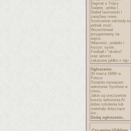
Dogmat o Trójcy
Świętej - próba l..
Diabeł tasmański i
zaraźliwy nowo..
Sześcienne odchody-to
jednak możl..
Wszechświat
przygotowany na
więce..
Własność, podatki i
kryzys: syste..
Football i "okolice"
oraz aktorst..
zakazane jabłko z raju
Ogłoszenia
:
30 marca 1689r w
Polsce
Ostatnio rozważam
wdrożenie Symfonii w
chmu..
Jakie są rzeczywiste
koszty wdrożenia AI
dobre szkolenia lub
materiały dotyczące
Arc..
Dodaj ogłoszenie..
Czy wojna USA/Iran