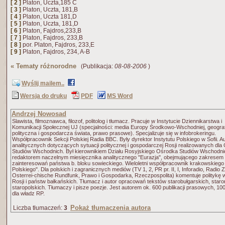
[ 2 ]
Platon, Uczta,185 C
[ 3 ]
Platon, Uczta, 181,B
[ 4 ]
Platon, Uczta 181,D
[ 5 ]
Platon, Uczta, 181,D
[ 6 ]
Platon, Fajdros,233,B
[ 7 ]
Platon, Fajdros, 233,B
[ 8 ]
por. Platon, Fajdros, 233,E
[ 9 ]
Platon, Fajdros, 234, A-B
«
Tematy różnorodne
(Publikacja:
08-08-2006
)
Wyślij mailem..
Wersja do druku
PDF
MS Word
Andrzej Nowosad
Slawista, filmoznawca, filozof, politolog i tłumacz. Pracuje w Instytucie Dziennikarstwa i
Komunikacji Społecznej UJ (specjalności: media Europy Środkowo-Wschodniej, geograf
polityczna i gospodarcza świata, prawo prasowe). Specjalizuje się w infobrokeringu.
Współpracownik Sekcji Polskiej Radia BBC. Były dyrektor Instytutu Polskiego w Sofii. A
analitycznych dotyczących sytuacji politycznej i gospodarczej Rosji realizowanych dl
Studiów Wschodnich. Był kierownikiem Działu Rosyjskiego Ośrodka Studiów Wschodni
redaktorem naczelnym miesięcznika analitycznego "Eurazja", obejmującego zakresem
zainteresowań państwa b. bloku sowieckiego. Wieloletni współpracownik krakowskiego
Polskiego". Dla polskich i zagranicznych mediów (TV 1, 2, PR pr. II, I, Inforadio, Radio 
Osterrei-chische Rundfunk, Prawo i Gospodarka, Rzeczpospolita) komentuje politykę 
Rosji i państw bałkańskich. Tłumacz i autor opracowań tekstów starobułgarskich, staror
staropolskich. Tłumaczy i pisze poezje. Jest autorem ok. 600 publikacji prasowych, 10
dla władz RP.
Pokaż tłumaczenia autora
Liczba tłumaczeń:
3