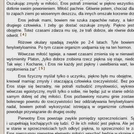
Oszukując zmysły w miłości, Eros potrafi zmieniać w piękno wszystko,
dotknie swoim powonieniem. Miłość pachnie. Głównie potem, chociaż dla
to zapach ziemi po wiosennym deszczu, dla innych omszałe korzenie dr
Eros jednak mami, bowiem nie szuka zapachów natury, a łakn
drugiego człowieka. I żeby go dostać oszukuje zmysły. Piękno je
obojętne. Toteż czasami zdarza mu się, że trafi dobrze, ale równie do
[ 4 ]
odwrót.
Różowe okulary spadają zwykle po 2-4 latach. Tyle bowie
fenyloetyloamina. Po tym czasie organizm uodparnia się na ten hormon.
Wówczas miłość tępieje, a nawet czasami zmienia się w nienaw
wyśmienity Platon, „tylko dobrze zrobiona rzecz piękna się staje, nied
Tak więc i Kochanie, i Eros nie każdy jest piękny i uwielbienia wart, le
[ 5 ]
rozpłomienia żar".
Eros fizyczny myślał tylko o uczynku, piękno było mu obojętne
kreował mamiąc zmysły i otaczającą człowieka rzeczywistość. Bez po
Eros staje się bezradny, nie potrafi rozbudzić zmysłowości, wykreo
wówczas egoistyczny, myśli tylko o sobie, nie będąc już w stanie odróż
samym dobrej od złej miłości. Eros pozbawiony rozumu ginie zostawi
bolesnego powrotu do rzeczywistości bez oddziaływania fenyloetyloam
nadal, bowiem potrafi wykorzystać istniejącą w organizmie człowie
powoduje przywiązanie do drugiej osoby.
Pierwotny Eros powstaje zwykle pomiędzy sprzecznościami. S
i uzupełniają kochających się ludzi. O ile ich miłość jest piękna. Ale je
w stanie w sprzecznościach tych odkryć piękna, to sprzeczności te za
Eros nierozumny pierwotne elementy miłości wpychać będzie w skrajne p