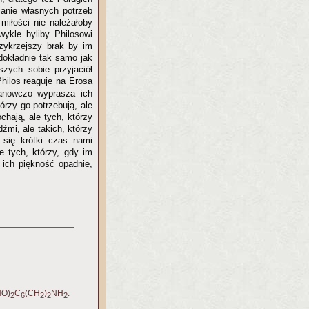
janie własnych potrzeb
iłości nie należałoby
wykle byliby Philosowi
rzykrzejszy brak by im
 dokładnie tak samo jak
zych sobie przyjaciół
hilos reaguje na Erosa
tanowczo wyprasza ich
órzy go potrzebują, ale
chają, ale tych, którzy
dźmi, ale takich, którzy
 się krótki czas nami
ie tych, którzy, gdy im
 ich piękność opadnie,
HO)
C
(CH
)
NH
.
2
6
2
2
2