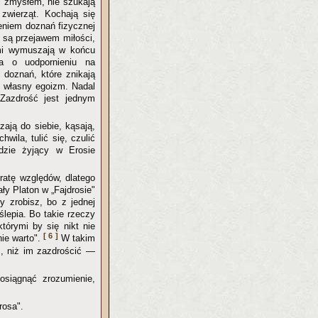
i zmysłem, nie szukają
zwierząt. Kochają się
eniem doznań fizycznej
 są przejawem miłości,
mi wymuszają w końcu
na o uodpornieniu na
 doznań, które znikają
a własny egoizm. Nadal
Zazdrość jest jednym
zają do siebie, kąsają,
hwila, tulić się, czulić
dzie żyjący w Erosie
tratę względów, dlatego
ły Platon w „Fajdrosie"
y zrobisz, bo z jednej
ślepia. Bo takie rzeczy
tórymi by się nikt nie
[ 6 ]
nie warto".
W takim
ć, niż im zazdrościć —
 osiągnąć zrozumienie,
rosa".