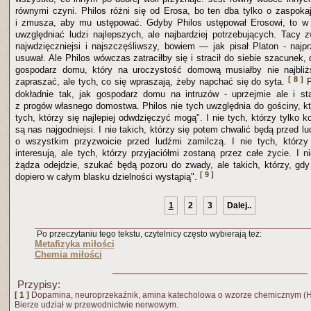
równymi czyni. Philos różni się od Erosa, bo ten dba tylko o zaspoka
i zmusza, aby mu ustępować. Gdyby Philos ustępował Erosowi, to w m
uwzględniać ludzi najlepszych, ale najbardziej potrzebujących. Tacy z
najwdzięczniejsi i najszczęśliwszy, bowiem — jak pisał Platon - najp
usuwał. Ale Philos wówczas zatraciłby się i stracił do siebie szacunek,
gospodarz domu, który na uroczystość domową musiałby nie najbliżs
[ 8 ]
zapraszać, ale tych, co się wpraszają, żeby napchać się do syta.
P
dokładnie tak, jak gospodarz domu na intruzów - uprzejmie ale i s
z progów własnego domostwa. Philos nie tych uwzględnia do gościny, kt
tych, którzy się najlepiej odwdzięczyć mogą". I nie tych, którzy tylko ko
są nas najgodniejsi. I nie takich, którzy się potem chwalić będą przed lu
o wszystkim przyzwoicie przed ludźmi zamilczą. I nie tych, którzy
interesują, ale tych, którzy przyjaciółmi zostaną przez całe życie. I n
żądza odejdzie, szukać będą pozoru do zwady, ale takich, którzy, gdy
[ 9 ]
dopiero w całym blasku dzielności wystąpią".
1
2
3
Dalej..
Po przeczytaniu tego tekstu, czytelnicy często wybierają też:
Metafizyka miłości
Chemia miłości
Przypisy:
[ 1 ]
Dopamina, neuroprzekaźnik, amina katecholowa o wzorze chemicznym (
Bierze udział w przewodnictwie nerwowym.