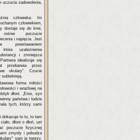
e uczucia zadowolenia,
eżnia człowieka. Im
ukochanym człowiekiem,
y dostaje się do krwi,
rośnie poczucie
ecenia i napięcia. Jest
e powstawaniem
która uzależnienia
bstancji i zmniejsza
Partnera idealizuje się
t przebarwia przez
owe okulary". Czucie
 subtelnieją.
tawowa forma miłości
ysłowości i wrażliwej na
dotyk dłoni. „Eros, syn
owinny państwa i ludzie
ala tych, którzy sami
 dokazuje to tu, to tam
 ciało, dłoni o dłoń, ust
ć poczucie fizycznej
mami zmysły i pobudza
kulary" sam je tworzy.