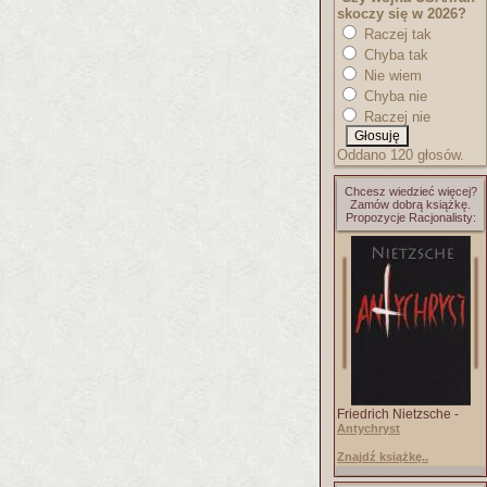
skoczy się w 2026?
Raczej tak
Chyba tak
Nie wiem
Chyba nie
Raczej nie
Oddano 120 głosów.
Chcesz wiedzieć więcej?
Zamów dobrą książkę.
Propozycje Racjonalisty:
Friedrich Nietzsche -
Antychryst
Znajdź książkę..