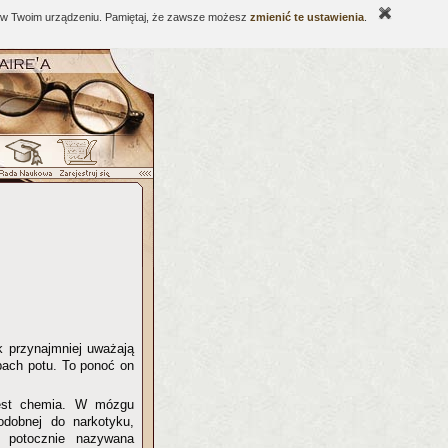
ne w Twoim urządzeniu. Pamiętaj, że zawsze możesz
zmienić te ustawienia
.
k przynajmniej uważają
pach potu. To ponoć on
 jest chemia. W mózgu
odobnej do narkotyku,
, potocznie nazywana