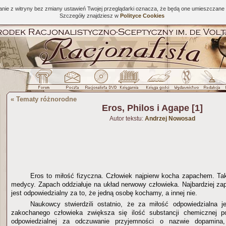
tanie z witryny bez zmiany ustawień Twojej przeglądarki oznacza, że będą one umieszcza
Szczegóły znajdziesz w
Polityce Cookies
«
Tematy różnorodne
Eros, Philos i Agape [1]
Autor tekstu:
Andrzej Nowosad
Eros to miłość fizyczna. Człowiek najpierw kocha zapachem. Ta
medycy. Zapach oddziałuje na układ nerwowy człowieka. Najbardziej za
jest odpowiedzialny za to, że jedną osobę kochamy, a innej nie.
Naukowcy stwierdzili ostatnio, że za miłość odpowiedzialna
zakochanego człowieka zwiększa się ilość substancji chemicznej p
odpowiedzialnej za odczuwanie przyjemności o nazwie dopamina