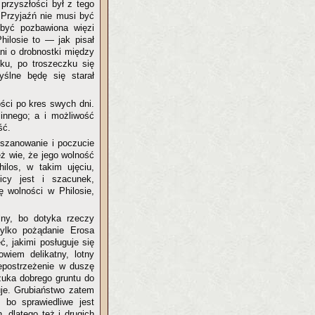
 przyszłości był z tego
. Przyjaźń nie musi być
być pozbawiona więzi
hilosie to — jak pisał
ni o drobnostki między
ńku, po troszeczku się
ślne będę się starał
ości po kres swych dni.
 innego; a i możliwość
ść.
szanowanie i poczucie
eż wie, że jego wolność
ilos, w takim ujęciu,
icy jest i szacunek,
ę wolności w Philosie,
lny, bo dotyka rzeczy
tylko pożądanie Erosa
, jakimi posługuje się
wiem delikatny, lotny
epostrzeżenie w duszę
szuka dobrego gruntu do
buje. Grubiaństwo zatem
, bo sprawiedliwe jest
 dlatego też i drugich