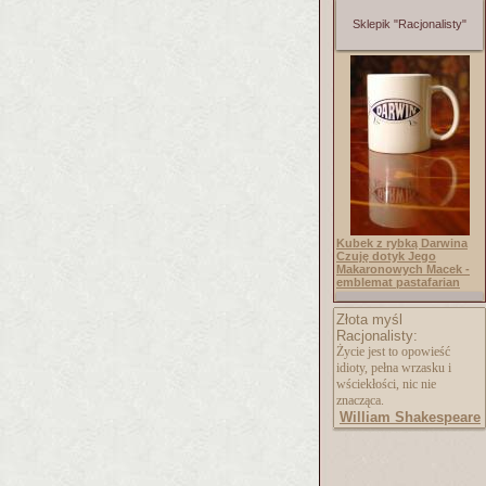
Sklepik "Racjonalisty"
Kubek z rybką Darwina
Czuję dotyk Jego
Makaronowych Macek -
emblemat pastafarian
Złota myśl
Racjonalisty:
Życie jest to opowieść
idioty, pełna wrzasku i
wściekłości, nic nie
znacząca.
William Shakespeare