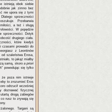
e istnieją obok siebie
odobnie jak zimno bez
ść nie upora się z tymi
 Dlatego sprzeczności
zukuje. Przebarwia
miłości, a też i sługą
słowości. W popędzie
ne sprzeczności. Dotyk
 obcość drugiego ciała.
czności, które kiedyś
ł i czasami prowadzi do
eorgiasz z Leontinów
c od szaleństwa Erosa,
tniało, to jakąż miałby
eczą samą, skoro
a priori
h" powodując się tylko
 że poza nim istnieje
 żeby to zrozumieć Eros
oro odrzucił wcześniej
y doznawać fizycznej
 utartą drogą zabiegów
co rusz to zrywają się
ony.
żalonego. Targani są