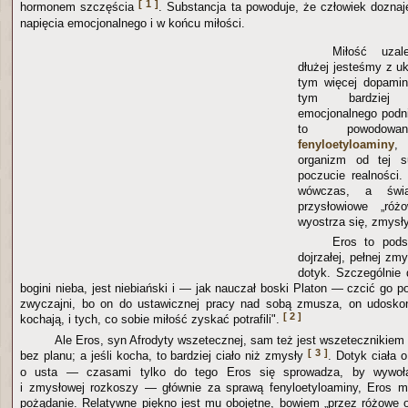
[ 1 ]
hormonem szczęścia
. Substancja ta powoduje, że człowiek doznaj
napięcia emocjonalnego i w końcu miłości.
Miłość uzal
dłużej jesteśmy z 
tym więcej dopamin
tym bardziej 
emocjonalnego podni
to powodowan
fenyloetyloaminy
, 
organizm od tej su
poczucie realności. 
wówczas, a świa
przysłowiowe „róż
wyostrza się, zmysły
Eros to pods
dojrzałej, pełnej zm
dotyk. Szczególnie 
bogini nieba, jest niebiański i — jak nauczał boski Platon — czcić go p
zwyczajni, bo on do ustawicznej pracy nad sobą zmusza, on udoskon
[ 2 ]
kochają, i tych, co sobie miłość zyskać potrafili".
Ale Eros, syn Afrodyty wszetecznej, sam też jest wszetecznikiem i
[ 3 ]
bez planu; a jeśli kocha, to bardziej ciało niż zmysły
. Dotyk ciała o
o usta — czasami tylko do tego Eros się sprowadza, by wywoła
i zmysłowej rozkoszy — głównie za sprawą fenyloetyloaminy, Eros 
pożądanie. Relatywne piękno jest mu obojętne, bowiem „przez różowe o