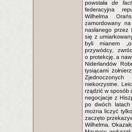
powstała
de fact
federacyjna rep
Wilhelma Orańs
zamordowany na z
nasłanego przez 
się z umiarkowany
byli mianem „o
przywódcy, zwróci
o protekcję, a naw
Niderlandów Robe
tysiącami żołnie
Zjednoczonych 
niekorzystne. Le
rządzić w sposób 
negocjacje z His
po dwóch latach 
można liczyć tylko
zaczęto przekazy
Wilhelma. Okazało
Maurycy wykazał 