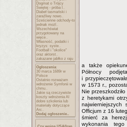
Dogmat o Trójcy
Świętej - próba l..
Diabeł tasmański i
zaraźliwy nowo..
Sześcienne odchody-to
jednak możl..
Wszechświat
przygotowany na
więce..
Własność, podatki i
kryzys: syste..
Football i "okolice"
oraz aktorst..
zakazane jabłko z raju
a także opiekune
Ogłoszenia
:
Północy podję
30 marca 1689r w
Polsce
i przypieczętował
Ostatnio rozważam
wdrożenie Symfonii w
w 1573 r., pozost
chmu..
Nie przeszkodziło
Jakie są rzeczywiste
koszty wdrożenia AI
z heretykami otr
dobre szkolenia lub
najwierniejszych
materiały dotyczące
Arc..
Officjum z 16 lute
Dodaj ogłoszenie..
śmierć za herez
wykonania tego
Czy wojna USA/Iran