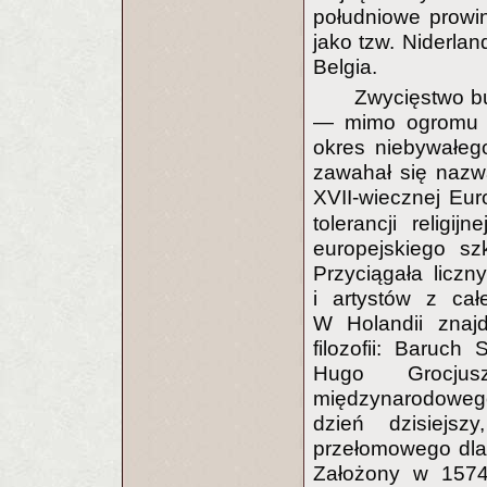
południowe prowi
jako tzw. Niderlan
Belgia.
Zwycięstwo bu
— mimo ogromu w
okres niebywałeg
zawahał się nazw
XVII-wiecznej Eu
tolerancji religi
europejskiego szk
Przyciągała liczn
i artystów z cał
W Holandii znajdo
filozofii: Baruch
Hugo Grocjus
międzynarodoweg
dzień dzisiejs
przełomowego dla
Założony w 1574 