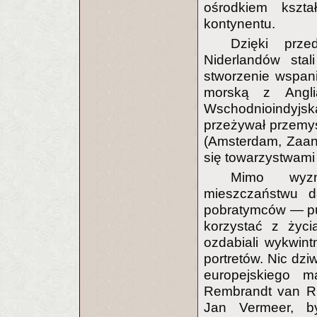
ośrodkiem kszta
kontynentu.
Dzięki prze
Niderlandów stal
stworzenie wspania
morską z Angl
Wschodnioindyjsk
przeżywał przemys
(Amsterdam, Zaan
się towarzystwami
Mimo wyzna
mieszczaństwu d
pobratymców — pury
korzystać z życi
ozdabiali wykwint
portretów. Nic dzi
europejskiego ma
Rembrandt van Ri
Jan Vermeer, b