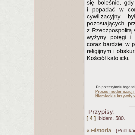
się boleśnie, gdy
i popadać w cor
cywilizacyjny b
pozostających prz
z Rzeczpospolitą 
wyżyny potęgi i 
coraz bardziej w 
religijnym i obsk
Kościół katolicki.
Po przeczytaniu tego tek
Proces modernizacji
Niemieckie krzywdy 
Przypisy:
[ 4 ]
Ibidem, 580.
«
Historia
(Publika