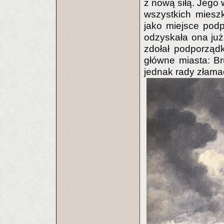
z nową siłą. Jego 
wszystkich miesz
jako miejsce podpi
odzyskała ona już
zdołał podporząd
główne miasta: Br
jednak rady złamać