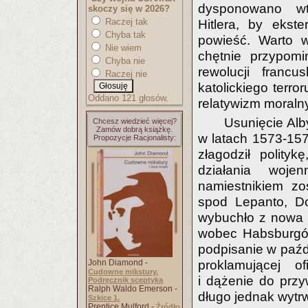
dysponowano wt
skoczy się w 2026?
Raczej tak
Hitlera, by ekst
Chyba tak
powieść. Warto w
Nie wiem
chętnie przypomi
Chyba nie
rewolucji francu
Raczej nie
katolickiego terr
Oddano 121 głosów.
relatywizm moraln
Usunięcie Alb
Chcesz wiedzieć więcej?
Zamów dobrą książkę.
w latach 1573-15
Propozycje Racjonalisty:
złagodził polity
działania woje
namiestnikiem zos
spod Lepanto, Do
wybuchło z nowa s
wobec Habsburgów
podpisanie w paźd
John Diamond -
proklamującej o
Cudowne mikstury.
i dążenie do prz
Podręcznik sceptyka
Ralph Waldo Emerson -
długo jednak wytr
Szkice 1.
Prentice Mulford -
Źródło