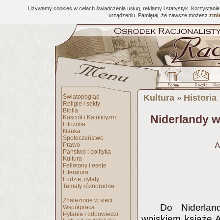
Używamy cookies w celach świadczenia usług, reklamy i statystyk. Korzystani
urządzeniu. Pamiętaj, że zawsze możesz
zmie
Kultura
Historia
Światopogląd
»
Religie i sekty
Biblia
Niderlandy w 
Kościół i Katolicyzm
Filozofia
Nauka
Społeczeństwo
A
Prawo
Państwo i polityka
Kultura
Felietony i eseje
Literatura
Ludzie, cytaty
Tematy różnorodne
Znalezione w sieci
Do Niderlan
Współpraca
Pytania i odpowiedzi
wojskiem książę 