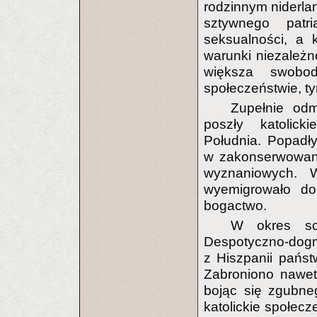
rodzinnym niderla
sztywnego patr
seksualności, a 
warunki niezależn
większa swob
społeczeństwie, t
Zupełnie odm
poszły katolick
Południa. Popadł
w zakonserwowany
wyznaniowych. W
wyemigrowało do
bogactwo.
W okres sch
Despotyczno-dogm
z Hiszpanii państ
Zabroniono nawet
bojąc się zgubne
katolickie społec