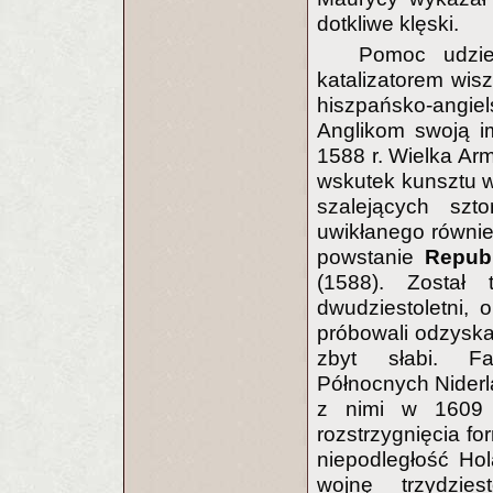
dotkliwe klęski.
Pomoc udzie
katalizatorem wis
hiszpańsko-angi
Anglikom swoją i
1588 r. Wielka Arm
wskutek kunsztu w
szalejących szto
uwikłanego również
powstanie
Republ
(1588). Został
dwudziestoletni, 
próbowali odzyska
zbyt słabi. Fa
Północnych Niderla
z nimi w 1609 r
rozstrzygnięcia fo
niepodległość Ho
wojnę trzydziest