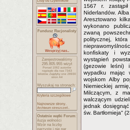
Listy od czytelników
1567 r. zastąpił
Niderlandów. Alba
Aresztowano kilka
wykonano public
Fundusz Racjonalisty
zwaną powszechni
politycznej, któr
nieprawomyślności
Wesprzyj nas..
konfiskaty i w
wystąpień powst
Zarejestrowaliśmy
295.805.955
wizyt
(gezowie leśni)
Ponad 1062 autorów
napisało
dla nas 7343
wypadku mając ws
tekstów.
Zajęłyby one 28930
stron A4
wojskom Alby po
Wyszukaj na stronach:
Niemieckiej armię
Milczącym, z ma
Kryteria szczegółowe
walczącym udzieli
Najnowsze strony..
jednak dosięgnąć 
Archiwum streszczeń..
św. Bartłomieja" (
Ostatnie wątki Forum
:
iluzja wolności
Wzór na liczby
parzyste i nie par..