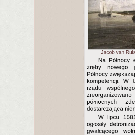
Jacob van Ruis
Na Północy 
zręby nowego p
Północy zwiększają
kompetencji. W 
rządu wspólnego
zreorganizowano
północnych zde
dostarczająca nie
W lipcu 158
ogłosiły detroniz
gwałcącego wolno