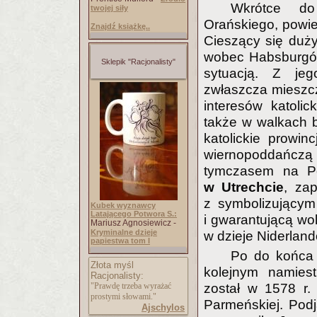
Wkrótce do
twojej siły
Orańskiego, powi
Znajdź książkę..
Cieszący się duż
wobec Habsburgów
Sklepik "Racjonalisty"
sytuacją. Z jeg
zwłaszcza mieszcz
interesów katolic
także w walkach b
katolickie prowin
wiernopoddańc
tymczasem na Pó
w Utrechcie
, za
z symbolizującym
Kubek wyznawcy
Latającego Potwora S.:
i gwarantującą wol
Mariusz Agnosiewicz -
Kryminalne dzieje
w dzieje Niderland
papiestwa tom I
Po do końca 
Złota myśl
kolejnym namiest
Racjonalisty:
"Prawdę trzeba wyrażać
został w 1578 r.
prostymi słowami."
Parmeńskiej. Podj
Ajschylos