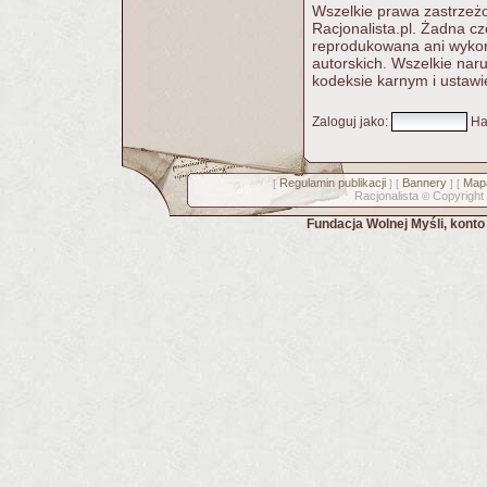
Wszelkie prawa zastrzeżo
Racjonalista.pl. Żadna c
reprodukowana ani wykorz
autorskich. Wszelkie nar
kodeksie karnym i ustawi
Zaloguj jako
:
Ha
Regulamin publikacji
Bannery
Mapa
[
] [
] [
Racjonalista
Copyright
©
Fundacja Wolnej Myśli, kont