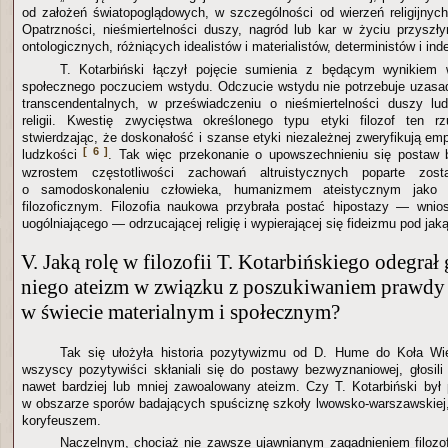
od założeń światopoglądowych, w szczególności od wierzeń religijnych
Opatrzności, nieśmiertelności duszy, nagród lub kar w życiu przysz
ontologicznych, różniących idealistów i materialistów, deterministów i ind
T. Kotarbiński łączył pojęcie sumienia z będącym wynikiem 
społecznego poczuciem wstydu. Odczucie wstydu nie potrzebuje uzasad
transcendentalnych, w przeświadczeniu o nieśmiertelności duszy ludz
religii. Kwestię zwycięstwa określonego typu etyki filozof ten r
stwierdzając, że doskonałość i szanse etyki niezależnej zweryfikują e
[ 6 ]
ludzkości
. Tak więc przekonanie o upowszechnieniu się postaw b
wzrostem częstotliwości zachowań altruistycznych poparte zost
o samodoskonaleniu człowieka, humanizmem ateistycznym jak
filozoficznym. Filozofia naukowa przybrała postać hipostazy — wnio
uogólniającego — odrzucającej religię i wypierającej się fideizmu pod jak
V. Jaką rolę w filozofii T. Kotarbińskiego odegrał
niego ateizm w związku z poszukiwaniem prawdy
w świecie materialnym i społecznym?
Tak się ułożyła historia pozytywizmu od D. Hume do Koła Wi
wszyscy pozytywiści skłaniali się do postawy bezwyznaniowej, głosili 
nawet bardziej lub mniej zawoalowany ateizm. Czy T. Kotarbiński był 
w obszarze sporów badających spuściznę szkoły lwowsko-warszawskiej, k
koryfeuszem.
Naczelnym, chociaż nie zawsze ujawnianym zagadnieniem filozofi