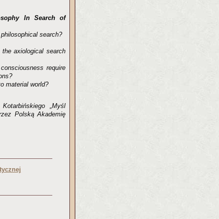
osophy In Search of
 philosophical search?
 the axiological search
l consciousness require
ions?
to material world?
Kotarbińskiego „Myśl
 przez Polską Akademię
tycznej