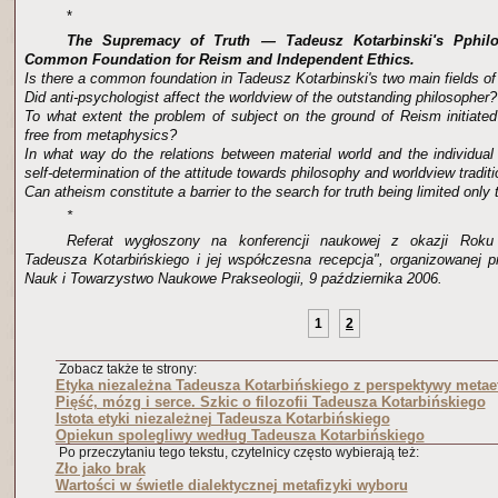
*
The Supremacy of Truth — Tadeusz Kotarbinski's Pphil
Common Foundation for Reism and Independent Ethics.
Is there a common foundation in Tadeusz Kotarbinski's two main fields of
Did anti-psychologist affect the worldview of the outstanding philosopher?
To what extent the problem of subject on the ground of Reism initiated
free from metaphysics?
In what way do the relations between material world and the individua
self-determination of the attitude towards philosophy and worldview tradit
Can atheism constitute a barrier to the search for truth being limited only 
*
Referat wygłoszony na konferencji naukowej z okazji Roku 
Tadeusza Kotarbińskiego i jej współczesna recepcja", organizowanej
Nauk i Towarzystwo Naukowe Prakseologii, 9 października 2006.
1
2
Zobacz także te strony:
Etyka niezależna Tadeusza Kotarbińskiego z perspektywy metae
Pięść, mózg i serce. Szkic o filozofii Tadeusza Kotarbińskiego
Istota etyki niezależnej Tadeusza Kotarbińskiego
Opiekun spolegliwy według Tadeusza Kotarbińskiego
Po przeczytaniu tego tekstu, czytelnicy często wybierają też:
Zło jako brak
Wartości w świetle dialektycznej metafizyki wyboru