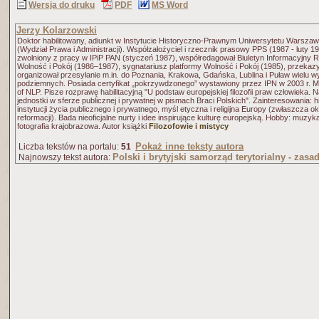
Wersja do druku
PDF
MS Word
Jerzy Kolarzowski
Doktor habilitowany, adiunkt w Instytucie Historyczno-Prawnym Uniwersytetu Warsza
(Wydział Prawa i Administracji). Współzałożyciel i rzecznik prasowy PPS (1987 - luty 19
zwolniony z pracy w IPiP PAN (styczeń 1987), współredagował Biuletyn Informacyjny 
Wolność i Pokój (1986–1987), sygnatariusz platformy Wolność i Pokój (1985), przekazy
organizował przesyłanie m.in. do Poznania, Krakowa, Gdańska, Lublina i Puław wielu 
podziemnych. Posiada certyfikat „pokrzywdzonego” wystawiony przez IPN w 2003 r. Ma
of NLP. Pisze rozprawę habilitacyjną "U podstaw europejskiej filozofii praw człowieka. 
jednostki w sferze publicznej i prywatnej w pismach Braci Polskich". Zainteresowania: hi
instytucji życia publicznego i prywatnego, myśl etyczna i religijna Europy (zwłaszcza o
reformacji). Bada nieoficjalne nurty i idee inspirujące kulturę europejską. Hobby: muzy
fotografia krajobrazowa. Autor książki
Filozofowie i mistycy
Pokaż inne teksty autora
Liczba tekstów na portalu:
51
Polski i brytyjski samorząd terytorialny - zasa
Najnowszy tekst autora: