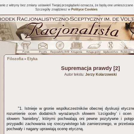
tanie z witryny bez zmiany ustawień Twojej przeglądarki oznacza, że będą one umieszcza
Szczegóły znajdziesz w
Polityce Cookies
Filozofia
Etyka
»
Supremacja prawdy [2]
Autor tekstu:
Jerzy Kolarzowski
"1. Istnieje w gronie współuczestników obecnej dyskusji etycz
rozumienie ocen dodatnich wyrażanych słowem 'czcigodny' i ocen
słowem 'haniebny', którymi pochwalają oni pewne pozytywne i potę
przypadki zachowania się rzeczywistego lub zamierzonego, w prześwia
pochwały i nagany uprawiają ocenę etyczną.