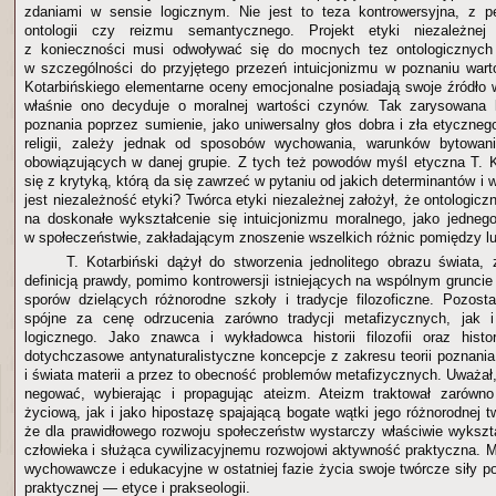
zdaniami w sensie logicznym. Nie jest to teza kontrowersyjna, z pe
ontologii czy reizmu semantycznego. Projekt etyki niezależnej
z konieczności musi odwoływać się do mocnych tez ontologicznych 
w szczególności do przyjętego przezeń intuicjonizmu w poznaniu wart
Kotarbińskiego elementarne oceny emocjonalne posiadają swoje źródło 
właśnie ono decyduje o moralnej wartości czynów. Tak zarysowana k
poznania poprzez sumienie, jako uniwersalny głos dobra i zła etyczneg
religii, zależy jednak od sposobów wychowania, warunków bytowan
obowiązujących w danej grupie. Z tych też powodów myśl etyczna T. K
się z krytyką, którą da się zawrzeć w pytaniu od jakich determinantów i 
jest niezależność etyki? Twórca etyki niezależnej założył, że ontologiczn
na doskonałe wykształcenie się intuicjonizmu moralnego, jako jedneg
w społeczeństwie, zakładającym znoszenie wszelkich różnic pomiędzy l
T. Kotarbiński dążył do stworzenia jednolitego obrazu świata
definicją prawdy, pomimo kontrowersji istniejących na wspólnym gruncie fi
sporów dzielących różnorodne szkoły i tradycje filozoficzne. Pozost
spójne za cenę odrzucenia zarówno tradycji metafizycznych, jak i 
logicznego. Jako znawca i wykładowca historii filozofii oraz histor
dotychczasowe antynaturalistyczne koncepcje z zakresu teorii poznania
i świata materii a przez to obecność problemów metafizycznych. Uważał
negować, wybierając i propagując ateizm. Ateizm traktował zarówn
życiową, jak i jako hipostazę spajającą bogate wątki jego różnorodnej 
że dla prawidłowego rozwoju społeczeństw wystarczy właściwie wykszta
człowieka i służąca cywilizacyjnemu rozwojowi aktywność praktyczna. M
wychowawcze i edukacyjne w ostatniej fazie życia swoje twórcze siły pośw
praktycznej — etyce i prakseologii.