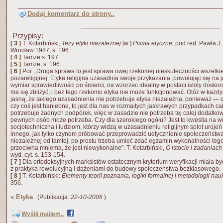
Dodaj komentarz do strony..
Przypisy:
[ 3 ]
T. Kotarbiński,
Tezy etyki niezależnej
[w:]
Pisma etyczne
, pod red. Pawła J
Wrocław 1987, s. 196.
[ 4 ]
Tamże s. 197.
[ 5 ]
Tamże, s. 196.
[ 6 ]
Por. „Druga sprawa to jest sprawa owej rzekomej nieskuteczności wszelkie
pozareligijnej. Etyka religijna uzasadnia swoje przykazania, powołując się na j
wymiar sprawiedliwości po śmierci, na wzorzec idealny w postaci istoty doskona
ma się zbliżyć, i bez tego rzekomo etyka nie może funkcjonować. Otóż w każdy
jasną, że takiego uzasadnienia nie potrzebuje etyka niezależna, ponieważ — c
czy coś jest haniebne, to jest dla nas w rozmaitych jaskrawych przypadkach cał
potrzebuje żadnych podpórek, więc w zasadzie nie potrzeba tej całej dodatkow
pewnych osób może potrzeba. Czy dla szerokiego ogółu? Jest to kwestia na wi
socjotechniczna i ludziom, którzy widzą w uzasadnieniu religijnym splot urojeń
innego, jak tylko czynem próbować przeprowadzić uetycznienie społeczeństwa
niezależnej od tamtej, po prostu trzeba umieć zdać egzamin wykonalności tego
przeciwna mniema, że jest niewykonalne". T. Kotarbiński,
O istocie i zadaniach
wyd. cyt. s. 153-154.
[ 7 ]
Dla ortodoksyjnych marksistów ostatecznym kryterium weryfikacji miała by
z praktyka rewolucyjną i dążeniami do budowy społeczeństwa bezklasowego.
[ 8 ]
T. Kotarbiński:
Elementy teorii poznania, logiki formalnej i metodologii nau
356.
«
Etyka
(Publikacja:
22-10-2006
)
Wyślij mailem..