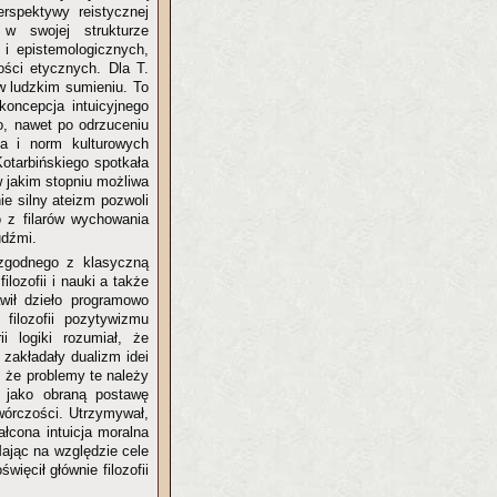
rspektywy reistycznej
 w swojej strukturze
i epistemologicznych,
ości etycznych. Dla T.
w ludzkim sumieniu. To
oncepcja intuicyjnego
o, nawet po odrzuceniu
ia i norm kulturowych
otarbińskiego spotkała
w jakim stopniu możliwa
ie silny ateizm pozwoli
o z filarów wychowania
udźmi.
, zgodnego z klasyczną
lozofii i nauki a także
awił dzieło programowo
filozofii pozytywizmu
ii logiki rozumiał, że
 zakładały dualizm idei
, że problemy te należy
o jako obraną postawę
twórczości. Utrzymywał,
łcona intuicja moralna
ając na względzie cele
ięcił głównie filozofii