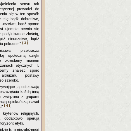
jaśnienia sensu tak
etycznej prowadzi do
enia się w ten sposób
e się bądź dobrotliwe,
 uczciwe, bądź oporne
st ujemnie ocenia się
ź podyktowane złością,
ądź nieuczciwe, bądź
[ 3 ]
niu pokusom"
.
ściwa przekracza
kę społeczną dzięki
re określamy mianem
żaniach etycznych T.
ożemy znaleźć sporo
altruizmu i postawy
zo szeroko.
żywające ją odczuwają
ieszczęścia każdą inną
ie związana z grupami
encją opiekuńczą nawet
[ 4 ]
ia"
.
ryteriów religijnych,
a dodatkowo operują
horyzont etyki.
idzie tu o niezależność