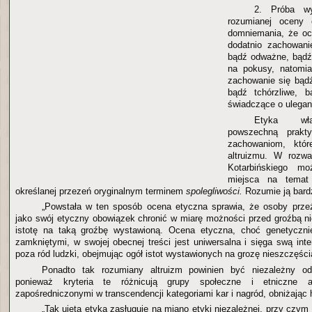
2. Próba wy
rozumianej oceny 
domniemania, że oc
dodatnio zachowani
bądź odważne, bądź
na pokusy, natomia
zachowanie się bąd
bądź tchórzliwe, b
świadczące o ulega
Etyka wła
powszechną prakty
zachowaniom, któ
altruizmu. W rozwa
Kotarbińskiego m
miejsca na temat 
określanej przezeń oryginalnym terminem
spolegliwości.
Rozumie ją bard
„Powstała w ten sposób ocena etyczna sprawia, że osoby prze
jako swój etyczny obowiązek chronić w miarę możności przed groźbą n
istotę na taką groźbę wystawioną. Ocena etyczna, choć genetyczn
zamkniętymi, w swojej obecnej treści jest uniwersalna i sięga swą int
poza ród ludzki, obejmując ogół istot wystawionych na grozę nieszczęśc
Ponadto tak rozumiany altruizm powinien być niezależny od k
ponieważ kryteria te różnicują grupy społeczne i etniczne 
zapośredniczonymi w transcendencji kategoriami kar i nagród, obniżając 
„Tak ujęta etyka zasługuje na miano etyki niezależnej, przy czym 