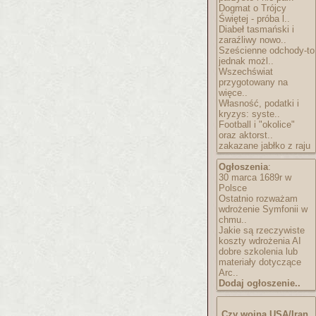
Dogmat o Trójcy
Świętej - próba l..
Diabeł tasmański i
zaraźliwy nowo..
Sześcienne odchody-to
jednak możl..
Wszechświat
przygotowany na
więce..
Własność, podatki i
kryzys: syste..
Football i "okolice"
oraz aktorst..
zakazane jabłko z raju
Ogłoszenia
:
30 marca 1689r w
Polsce
Ostatnio rozważam
wdrożenie Symfonii w
chmu..
Jakie są rzeczywiste
koszty wdrożenia AI
dobre szkolenia lub
materiały dotyczące
Arc..
Dodaj ogłoszenie..
Czy wojna USA/Iran