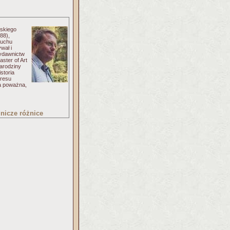
wskiego
88),
Ruchu
wał i
wydawnictw
ster of Art
Narodziny
storia
kresu
ka poważna,
dnicze różnice