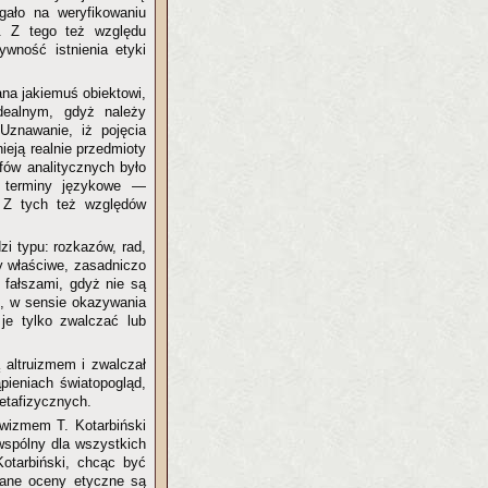
egało na weryfikowaniu
. Z tego też względu
ywność istnienia etyki
ana jakiemuś obiektowi,
ealnym, gdyż należy
 Uznawanie, iż pojęcia
ieją realnie przedmioty
ofów analitycznych było
i terminy językowe —
. Z tych też względów
i typu: rozkazów, rad,
rmy właściwe, zasadniczo
 fałszami, gdyż nie są
ć, w sensie okazywania
je tylko zwalczać lub
ą altruizmem i zwalczał
pieniach światopogląd,
metafizycznych.
ywizmem T. Kotarbiński
 wspólny dla wszystkich
Kotarbiński, chcąc być
dane oceny etyczne są