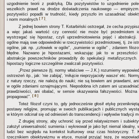
uzgodnienie teorii z praktyką. Dla pozytywistów to uzgodnienie pol
wszelkich prawd na drodze doświadczenia naukowego — empiryzm
pozytywiści popadli w trudność, kiedy przyszło im uzasadniać obiekt
[ 7 ]
i norm moralnych
.
Z jednej bowiem strony T. Kotarbiński ostrzegał, że cecha przypis
a więc jakaś wartość czy cenność nie może być przedmiotem id
wystrzegać się hipostaz, czyli uprzedmiotowienia pojęć i abstrakcji.
ogólne mają swe odpowiedniki w rzeczywistości przedmiotowej, tj. że istn
ogólne, jak np. „człowiek w ogóle", „sumienie w ogóle" , zdaniem filoz
błędne. Nazwano je hipostazami, wskazując jak to w przeszłośc
abstrakcje powszechników prowadziły do spekulacji metafizycznych
hipostazy logiczne szczególnie zwalczali pozytywiści.
„Przez pierwsze (tj. normy właściwe — J.K.) rozumiemy wypowiedz
ostrzeżeń itp., jak: 'nie zabijaj', 'miłujcie nieprzyjacioły wasze' etc. No
z natury rzeczy, nie należą do nauki; nie są bowiem ani prawdami, ani
w ogóle zdaniami oznajmującymi. Niepodobna ich zatem ani uzasadnia
prawdziwości, ani obalać, w sensie okazywania fałszywości. Można 
[ 8 ]
propagować".
Toteż filozof czyni to, gdy jednocześnie głosił etykę przeniknięt
postawy religijne, promując w swoich publikacjach i publicznych wystą
w którym odcinał się od odniesień do transcendencji i wpływów tradycji 
Z drugiej strony, aby uchronić się przed relatywizmem i subiekt
założył uniwersalność sumienia i wykreował je jako byt niemal idealny,
ludzi bez względu na kontekst kulturowy oraz czas historyczny. T. 
rzecznikiem obiektywizmu w etyce, musiał przyjąć tezę, że wypowia