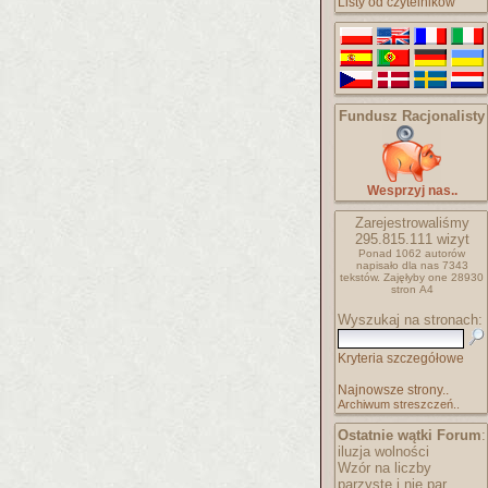
Listy od czytelników
Fundusz Racjonalisty
Wesprzyj nas..
Zarejestrowaliśmy
295.815.111
wizyt
Ponad 1062 autorów
napisało
dla nas 7343
tekstów.
Zajęłyby one 28930
stron A4
Wyszukaj na stronach:
Kryteria szczegółowe
Najnowsze strony..
Archiwum streszczeń..
Ostatnie wątki Forum
:
iluzja wolności
Wzór na liczby
parzyste i nie par..