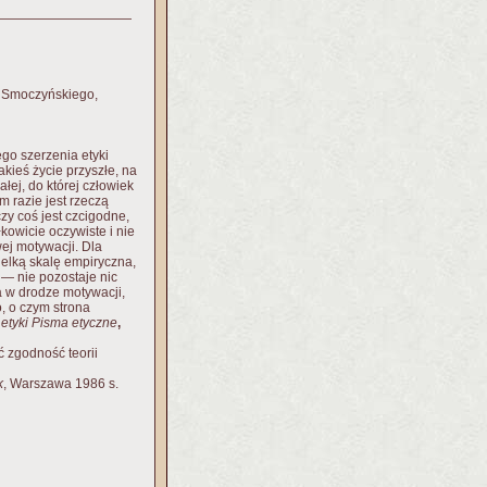
. Smoczyńskiego,
go szerzenia etyki
akieś życie przyszłe, na
łej, do której człowiek
m razie jest rzeczą
zy coś jest czcigodne,
kowicie oczywiste i nie
ej motywacji. Dla
elką skalę empiryczna,
 — nie pozostaje nic
 w drodze motywacji,
, o czym strona
 etyki Pisma etyczne
,
ć zgodność teorii
k
, Warszawa 1986 s.