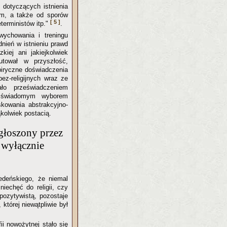
 dotyczących istnienia
łym, a także od sporów
[ 5 ]
eterministów itp."
.
wychowania i treningu
nień w istnieniu prawd
kiej ani jakiejkolwiek
zutował w przyszłość,
mpiryczne doświadczenia
ez-religijnych wraz ze
ało przeświadczeniem
o świadomym wyborem
skowania abstrakcyjno-
ąkolwiek postacią.
 głoszony przez
 wyłącznie
edeńskiego, że niemal
niechęć do religii, czy
pozytywistą, pozostaje
tórej niewątpliwie był
i nowożytnej stało się