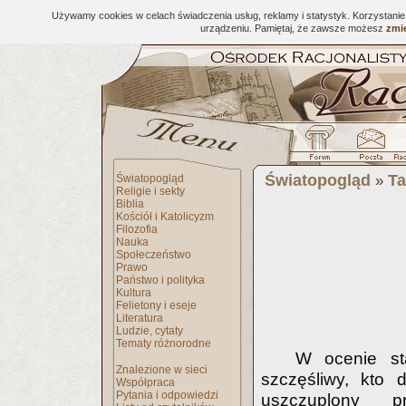
Używamy cookies w celach świadczenia usług, reklamy i statystyk. Korzystani
urządzeniu. Pamiętaj, że zawsze możesz
zmie
Światopogląd
Ta
Światopogląd
»
Religie i sekty
Biblia
Kościół i Katolicyzm
Filozofia
Nauka
Społeczeństwo
Prawo
Państwo i polityka
Kultura
Felietony i eseje
Literatura
Ludzie, cytaty
Tematy różnorodne
W ocenie st
Znalezione w sieci
szczęśliwy, kto 
Współpraca
Pytania i odpowiedzi
uszczuplony p