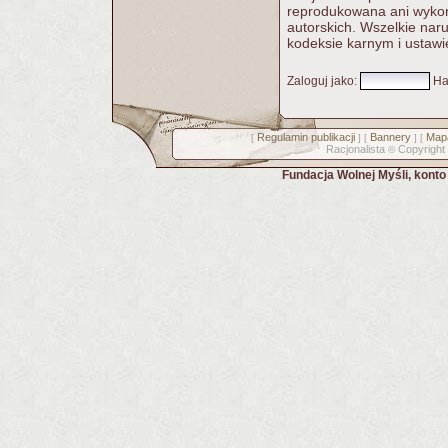
reprodukowana ani wykorz
autorskich. Wszelkie nar
kodeksie karnym i ustawi
Zaloguj jako
:
Ha
Regulamin publikacji
Bannery
Mapa
[
] [
] [
Racjonalista
Copyright
©
Fundacja Wolnej Myśli, kont