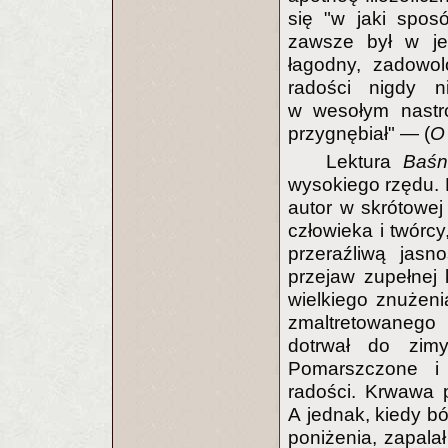
się "w jaki spos
zawsze był w je
łagodny, zadowol
radości nigdy n
w wesołym nastroj
przygnębiał" — (
O
Lektura
Baśn
wysokiego rzędu. M
autor w skrótowej 
człowieka i twórcy
przeraźliwą jasn
przejaw zupełnej 
wielkiego znużen
zmaltretowanego
dotrwał do zimy
Pomarszczone i 
radości. Krwawa p
A jednak, kiedy bó
poniżenia, zapalał