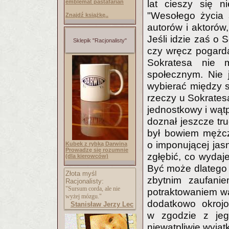
emblemat pastafarian
lat cieszy się n
"Wesołego życia 
Znajdź książkę..
autorów i aktorów
Jeśli idzie zaś o 
Sklepik "Racjonalisty"
czy wręcz pogarda
Sokratesa nie m
społecznym. Nie 
wybierać między s
rzeczy u Sokrates
jednostkowy i wątpl
doznał jeszcze tr
był bowiem mężcz
o imponującej ja
Kubek z rybką Darwina
Prowadzę się rozumnie
zgłębić, co wydaje
(dla kierowców)
Być może dlatego
Złota myśl
zbytnim zaufani
Racjonalisty:
"Sursum corda, ale nie
potraktowaniem wa
wyżej mózgu."
dodatkowo okrojo
Stanisław Jerzy Lec
w zgodzie z jeg
niewątpliwie wyjąt