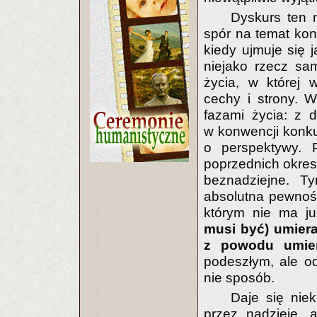
Dyskurs ten 
spór na temat kond
kiedy ujmuje się 
niejako rzecz sam
życia, w której 
cechy i strony. 
fazami życia: z d
w konwencji konku
o perspektywy. 
poprzednich okres
beznadziejne. Ty
absolutna pewność
którym nie ma j
musi być) umier
z powodu umier
podeszłym, ale od
nie sposób.
Daje się niek
przez nadzieję, 