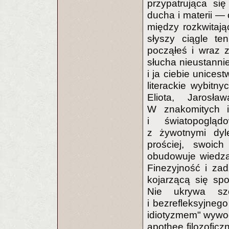
przypatrująca si
ducha i materii — 
między rozkwitają
słyszy ciągle te
począłeś i wraz 
słucha nieustannie
i ja ciebie unices
literackie wybitny
Eliota, Jarosł
W znakomitych in
i światopogląd
z żywotnymi dyl
prościej, swoich 
obudowuje wiedzą 
Finezyjność i zad
kojarzącą się sp
Nie ukrywa szc
i bezrefleksyjne
idiotyzmem" wywod
apotheę filozofic