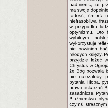
nadmienić, że pr
ma swoje dopełnien
radość, śmierć 
niefrasobliwa fra
w przypadku ludz
optymizmu. Oto 
wybitnym polsk
wykorzystuje refle
nie powinien bać
młodych księży. Pók
przyjdzie leżeć w
Chrystus w Ogrójcu
że Bóg pozwala is
nie należałoby 
pytania Hioba, pyt
prawo oskarżać B
zasadnicze. Pytani
Bluźnierstwo pły
czymś strasznym 