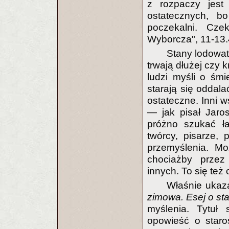
z rozpaczy jest
ostatecznych, b
poczekalni. Cz
Wyborcza", 11-13.
Stany lodowa
trwają dłużej czy 
ludzi myśli o śmie
starają się oddala
ostateczne. Inni 
— jak pisał Jaro
próżno szukać łas
twórcy, pisarze, 
przemyślenia. Mo
chociażby przez
innych. To się też 
Właśnie ukaz
zimowa. Esej o sta
myślenia. Tytuł 
opowieść o staro