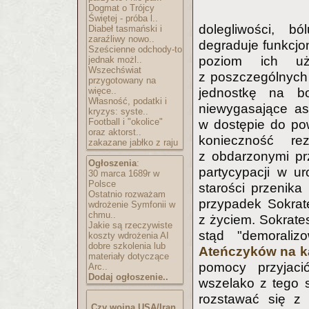
Dogmat o Trójcy
Świętej - próba l..
dolegliwości, bó
Diabeł tasmański i
zaraźliwy nowo..
degraduje funkcjo
Sześcienne odchody-to
poziom ich uży
jednak możl..
Wszechświat
z poszczególnych 
przygotowany na
więce..
jednostkę na bo
Własność, podatki i
niewygasające asp
kryzys: syste..
Football i "okolice"
w dostępie do pow
oraz aktorst..
konieczność re
zakazane jabłko z raju
z obdarzonymi pr
Ogłoszenia
:
partycypacji w u
30 marca 1689r w
Polsce
starości przenik
Ostatnio rozważam
przypadek Sokrate
wdrożenie Symfonii w
chmu..
z życiem. Sokrate
Jakie są rzeczywiste
stąd "demoraliz
koszty wdrożenia AI
dobre szkolenia lub
Ateńczyków na ka
materiały dotyczące
pomocy przyjació
Arc..
Dodaj ogłoszenie..
wszelako z tego 
rozstawać się z
Czy wojna USA/Iran