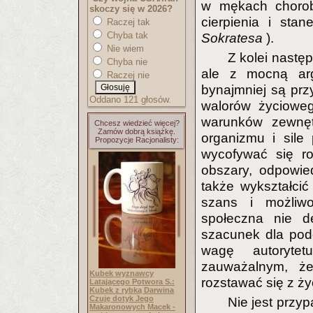
w mękach choroby
skoczy się w 2026?
cierpienia i sta
Raczej tak
Chyba tak
Sokratesa
).
Nie wiem
Z kolei nastę
Chyba nie
ale z mocną arg
Raczej nie
bynajmniej są przy
Oddano 121 głosów.
walorów życioweg
warunków zewnęt
Chcesz wiedzieć więcej?
Zamów dobrą książkę.
organizmu i sile 
Propozycje Racjonalisty:
wycofywać się r
obszary, odpowied
także wykształci
szans i możliwo
społeczna nie de
szacunek dla pod
wagę autorytet
zauważalnym, że
Kubek wyznawcy
rozstawać się z ży
Latającego Potwora S.:
Kubek z rybką Darwina
Czuję dotyk Jego
Nie jest przy
Makaronowych Macek -