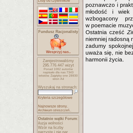
Listy od czytelników
poznawczo i prakt
młodość i wiek
wzbogacony prz
w poemacie muzyc
Ostatnia cześć
Z
Fundusz Racjonalisty
niemniej radosną n
zadumy spokojnej 
uważa się, nie bez
Wesprzyj nas..
harmonii życia.
Zarejestrowaliśmy
295.776.447
wizyt
Ponad 1062 autorów
napisało
dla nas 7343
tekstów.
Zajęłyby one 28930
stron A4
Wyszukaj na stronach:
Kryteria szczegółowe
Najnowsze strony..
Archiwum streszczeń..
Ostatnie wątki Forum
:
iluzja wolności
Wzór na liczby
parzyste i nie par..