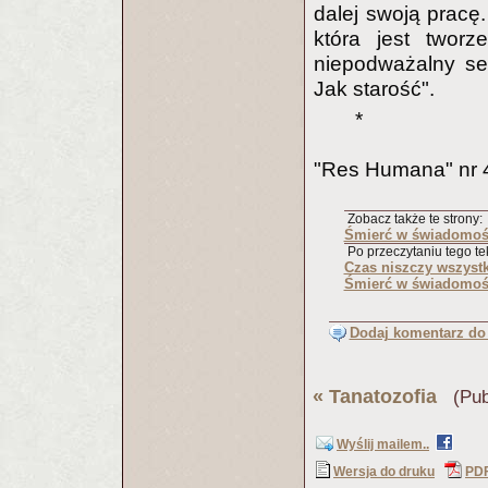
dalej swoją pracę
która jest twor
niepodważalny se
Jak starość".
*
"Res Humana" nr 
Zobacz także te strony:
Śmierć w świadomośc
Po przeczytaniu tego tek
Czas niszczy wszyst
Śmierć w świadomośc
Dodaj komentarz do 
«
Tanatozofia
(Publ
Wyślij mailem..
Wersja do druku
PD