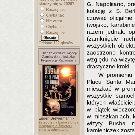
G. Napolitano, p
skoczy się w 2026?
Raczej tak
kolację z S. Ber
Chyba tak
czuwać oficjalni
Nie wiem
(wojsko, karabinie
Chyba nie
razem jednak, op
Raczej nie
(zamknięcie ru
Oddano 122 głosów.
wszystkich obiekt
zaostrzone kontr
Chcesz wiedzieć więcej?
Zamów dobrą książkę.
względu na wizyt
Propozycje Racjonalisty:
drastyczne kroki.
W promieniu 
Placu Santa Mar
mieszkać w promi
wszystkie samoch
których właścicie
w piątek wieczor
w mieszkaniach, 
Eugen Drewermann -
wizyty Busha m
Zstępuję na barkę słońca.
Medytacje o śmierci i
kamieniczek zosta
zmartwychwstaniu