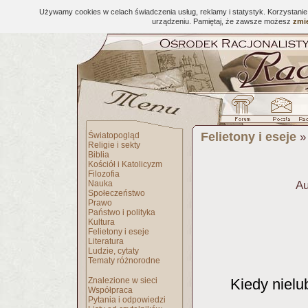
Używamy cookies w celach świadczenia usług, reklamy i statystyk. Korzystani
urządzeniu. Pamiętaj, że zawsze możesz
zmie
Felietony i eseje
Światopogląd
Religie i sekty
Biblia
Kościół i Katolicyzm
Filozofia
Nauka
Au
Społeczeństwo
Prawo
Państwo i polityka
Kultura
Felietony i eseje
Literatura
Ludzie, cytaty
Tematy różnorodne
Znalezione w sieci
Kiedy nielu
Współpraca
Pytania i odpowiedzi