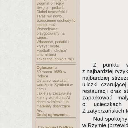
Dogmat o Trójcy
Świętej - próba l..
Diabeł tasmański i
zaraźliwy nowo..
Sześcienne odchody-to
jednak możl..
Wszechświat
przygotowany na
więce..
Własność, podatki i
kryzys: syste..
Football i "okolice"
oraz aktorst..
zakazane jabłko z raju
Z punktu w
Ogłoszenia
:
z najbardziej ryzy
30 marca 1689r w
Polsce
najbardziej strze
Ostatnio rozważam
uliczki czarujące
wdrożenie Symfonii w
chmu..
restauracji oraz 
Jakie są rzeczywiste
zaparkować ma
koszty wdrożenia AI
dobre szkolenia lub
o ucieczkach 
materiały dotyczące
Z zatybrzańskich t
Arc..
Dodaj ogłoszenie..
Nad spokojny
w Rzymie (przewid
Czy wojna USA/Iran