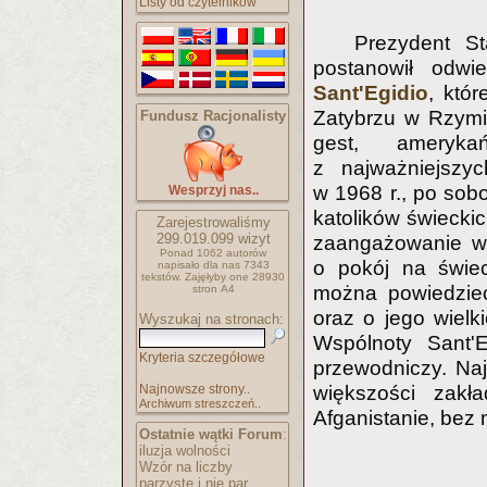
Listy od czytelników
Prezydent 
postanowił odw
Sant'Egidio
, któr
Zatybrzu w Rzymi
Fundusz Racjonalisty
gest, ameryka
z najważniejszych
w 1968 r., po sobo
Wesprzyj nas..
katolików świeckic
Zarejestrowaliśmy
299.019.099
wizyt
zaangażowanie w 
Ponad 1062 autorów
o pokój na świe
napisało
dla nas 7343
tekstów.
Zajęłyby one 28930
można powiedzieć
stron A4
oraz o jego wielki
Wyszukaj na stronach:
Wspólnoty Sant'E
Kryteria szczegółowe
przewodniczy. Na
większości zakł
Najnowsze strony..
Archiwum streszczeń..
Afganistanie, bez 
Ostatnie wątki Forum
:
iluzja wolności
Wzór na liczby
parzyste i nie par..