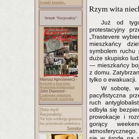
Znajdź książkę..
Rzym wita niec
Sklepik "Racjonalisty"
Już od tygo
protestacyjny pr
„Trastevere wybie
mieszkańcy dzie
symbolem ruchu p
duże skupisko lud
— mieszkańcy boj
z domu. Zatybrzani
tylko o ewakuacji.
Mariusz Agnosiewicz -
Kościół a faszyzm.
W sobotę, w
Anatomia kolaboracji
John Diamond -
pacyfistyczna pr
Cudowne mikstury.
Podręcznik sceptyka
ruch antyglobalis
odbyła się bezpie
Złota myśl
Racjonalisty:
prowokacje i ro
Nie było wielkiego geniuszu
gorący weeken
bez przymieszki szaleństwa.
Seneka
atmosferycznego. 
się w środę na 