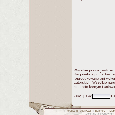
Wszelkie prawa zastrzeżo
Racjonalista.pl. Żadna c
reprodukowana ani wykorz
autorskich. Wszelkie nar
kodeksie karnym i ustawi
Zaloguj jako
:
Ha
Regulamin publikacji
Bannery
Mapa
[
] [
] [
Racjonalista
Copyright
©