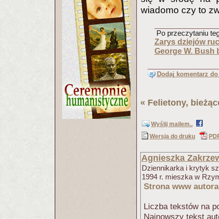
wiadomo czy to zwyk
Po przeczytaniu tego
Zarys dziejów ru
George W. Bush b
Dodaj komentarz do 
«
Felietony, bieżą
Wyślij mailem..
Wersja do druku
PD
Agnieszka Zakrze
Dziennikarka i krytyk sz
1994 r. mieszka w Rzym
Strona www autora
Liczba tekstów na po
Najnowszy tekst aut