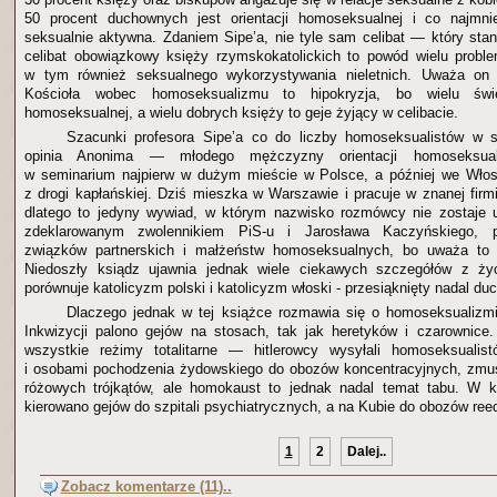
50 procent duchownych jest orientacji homoseksualnej i co najmni
seksualnie aktywna. Zdaniem Sipe’a, nie tyle sam celibat — który sta
celibat obowiązkowy księży rzymskokatolickich to powód wielu probl
w tym również seksualnego wykorzystywania nieletnich. Uważa on 
Kościoła wobec homoseksualizmu to hipokryzja, bo wielu święt
homoseksualnej, a wielu dobrych księży to geje żyjący w celibacie.
Szacunki profesora Sipe’a co do liczby homoseksualistów w s
opinia Anonima — młodego mężczyzny orientacji homoseksualn
w seminarium najpierw w dużym mieście w Polsce, a później we Włos
z drogi kapłańskiej. Dziś mieszka w Warszawie i pracuje w znanej fir
dlatego to jedyny wywiad, w którym nazwisko rozmówcy nie zostaje u
zdeklarowanym zwolennikiem PiS-u i Jarosława Kaczyńskiego, pr
związków partnerskich i małżeństw homoseksualnych, bo uważa to 
Niedoszły ksiądz ujawnia jednak wiele ciekawych szczegółów z ży
porównuje katolicyzm polski i katolicyzm włoski - przesiąknięty nadal 
Dlaczego jednak w tej książce rozmawia się o homoseksuali
Inkwizycji palono gejów na stosach, tak jak heretyków i czarownice
wszystkie reżimy totalitarne — hitlerowcy wysyłali homoseksuali
i osobami pochodzenia żydowskiego do obozów koncentracyjnych, zmus
różowych trójkątów, ale homokaust to jednak nadal temat tabu. W
kierowano gejów do szpitali psychiatrycznych, a na Kubie do obozów reed
1
2
Dalej..
Zobacz komentarze (11)..