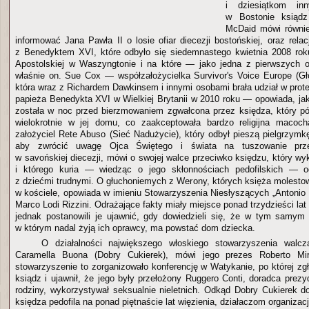
i dziesiątkom inn
w Bostonie ksiądz
McDaid mówi równie
informować Jana Pawła II o losie ofiar diecezji bostońskiej, oraz rela
z Benedyktem XVI, które odbyło się siedemnastego kwietnia 2008 rok
Apostolskiej w Waszyngtonie i na które — jako jedna z pierwszych o
właśnie on. Sue Cox — współzałożycielka Survivor's Voice Europe (G
która wraz z Richardem Dawkinsem i innymi osobami brała udział w prot
papieża Benedykta XVI w Wielkiej Brytanii w 2010 roku — opowiada, jak
została w noc przed bierzmowaniem zgwałcona przez księdza, który pó
wielokrotnie w jej domu, co zaakceptowała bardzo religijna macoch
założyciel Rete Abuso (Sieć Nadużycie), który odbył pieszą pielgrzy
aby zwrócić uwagę Ojca Świętego i świata na tuszowanie prze
w savońskiej diecezji, mówi o swojej walce przeciwko księdzu, który wy
i którego kuria — wiedząc o jego skłonnościach pedofilskich — o
z dziećmi trudnymi. O głuchoniemych z Werony, których księża molestow
w kościele, opowiada w imieniu Stowarzyszenia Niesłyszących „Antonio 
Marco Lodi Rizzini. Odrażające fakty miały miejsce ponad trzydzieści lat
jednak postanowili je ujawnić, gdy dowiedzieli się, że w tym samym 
w którym nadal żyją ich oprawcy, ma powstać dom dziecka.
O działalności największego włoskiego stowarzyszenia walcz
Caramella Buona (Dobry Cukierek), mówi jego prezes Roberto Mira
stowarzyszenie to zorganizowało konferencję w Watykanie, po której zgł
ksiądz i ujawnił, że jego były przełożony Ruggero Conti, doradca pre
rodziny, wykorzystywał seksualnie nieletnich. Odkąd Dobry Cukierek d
księdza pedofila na ponad piętnaście lat więzienia, działaczom organizacj