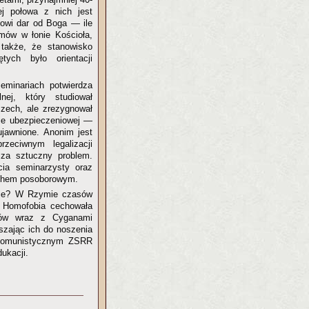
ej połowa z nich jest
nowi dar od Boga — ile
emów w łonie Kościoła,
także, że stanowisko
ych było orientacji
eminariach potwierdza
ej, który studiował
zech, ale zrezygnował
mie ubezpieczeniowej —
jawnione. Anonim jest
zeciwnym legalizacji
za sztuczny problem.
cia seminarzysty oraz
duchem posoborowym.
zmie? W Rzymie czasów
. Homofobia cechowała
stów wraz z Cyganami
zając ich do noszenia
 komunistycznym ZSRR
ukacji.