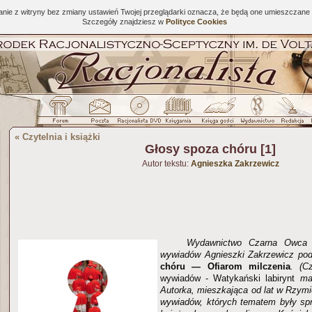
tanie z witryny bez zmiany ustawień Twojej przeglądarki oznacza, że będą one umieszcza
Szczegóły znajdziesz w
Polityce Cookies
«
Czytelnia i książki
Głosy spoza chóru [1]
Autor tekstu:
Agnieszka Zakrzewicz
Wydawnictwo Czarna Owca w
wywiadów Agnieszki Zakrzewicz po
chóru — Ofiarom milczenia
. (C
wywiadów - Watykański labirynt
ma
Autorka, mieszkająca od lat w Rzymi
wywiadów, których tematem były spra