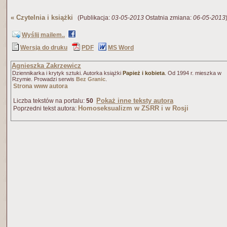
«
Czytelnia i książki
(Publikacja:
03-05-2013
Ostatnia zmiana:
06-05-2013
Wyślij mailem..
Wersja do druku
PDF
MS Word
Agnieszka Zakrzewicz
Dziennikarka i krytyk sztuki. Autorka książki
Papież i kobieta
. Od 1994 r. mieszka w
Rzymie. Prowadzi serwis
Bez Granic
.
Strona www autora
Pokaż inne teksty autora
Liczba tekstów na portalu:
50
Homoseksualizm w ZSRR i w Rosji
Poprzedni tekst autora: