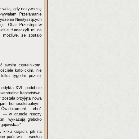
 te wolą, gdy nazywa się
konywałam. Przełamanie
rzyszenie Niesłyszących
ęci Ofiar Przestępstw
udzie tłumaczyli mi na
o możliwe, że zostało
yć swoim czytelnikom,
ciele katolickim, nie
ilka tygodni później
nedykta XVI, podobnie
 ewentualne kapłaństwo.
y została przyjęta nowa
ncjami homoseksualnymi
ń". Ów dokument — choć
m" — w gruncie rzeczy
zm, wykazują głęboko
 gejowską»".
kilku krajach, jak na
ż inne państwa — według