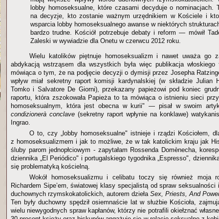
lobby homoseksualne, które czasami decyduje o nominacjach. 
na decyzje, kto zostanie ważnym urzędnikiem w Kościele i kt
wsparcia lobby homoseksualnego awanse w niektórych strukturac
bardzo trudne. Kościół potrzebuje debaty i reform — mówił Tad
Zaleski w wywiadzie dla Onetu w czerwcu 2012 roku.
Wielu katolików piętnuje homoseksualizm i nawet uważa go 
abdykacją wstrząsem dla wszystkich była więc publikacja włoskiego 
mówiąca o tym, że na podjęcie decyzji o dymisji przez Josepha Ratzing
wpływ miał sekretny raport komisji kardynalskiej (w składzie Julian
Tomko i Salvatore De Giorni), przekazany papieżowi pod koniec grud
raportu, która zszokowała Papieża to ta mówiąca o istnieniu sieci przy
homoseksualnym, która jest obecna w kurii" — pisał w swoim arty
condizionerà conclave
(sekretny raport wpłynie na konklawe) watykani
Ingrao.
O to, czy „lobby homoseksualne" istnieje i rządzi Kościołem, d
z homoseksualizmem i jak to możliwe, że w tak katolickim kraju jak Hi
śluby parom jednopłciowym - zapytałam Rossenda Domènecha, koresp
dziennika „El Periódico" i portugalskiego tygodnika „Espresso", dziennik
się problematyką kościelną.
Wokół homoseksualizmu i celibatu toczy się również moja 
Richardem Sipe’em, światowej klasy specjalistą od spraw seksualności 
duchownych rzymskokatolickich, autorem dzieła
Sex, Priests, And Powe
Ten były duchowny spędził osiemnaście lat w służbie Kościoła, zajmu
wielu niewygodnych spraw kapłanów, którzy nie potrafili okiełznać własneg
30 procent księży oraz biskupów angażuje się w relacje seksualne z kobi