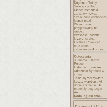
Dogmat o Trójcy
Świętej - próba l..
Diabeł tasmański i
zaraźliwy nowo..
Sześcienne odchody-to
jednak możl..
Wszechświat
przygotowany na
więce..
Własność, podatki i
kryzys: syste..
Football i "okolice"
oraz aktorst..
zakazane jabłko z raju
Ogłoszenia
:
30 marca 1689r w
Polsce
Ostatnio rozważam
wdrożenie Symfonii w
chmu..
Jakie są rzeczywiste
koszty wdrożenia AI
dobre szkolenia lub
materiały dotyczące
Arc..
Dodaj ogłoszenie..
Czy wojna USA/Iran