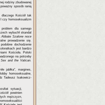
jnej rodziny zbudowanej
„w poważny sposób ranią
 dlaczego Kościół tak
. I czy homoseksualizm
y problem dla samego
oszech wybuchł skandal
la Abbate
Szalone noce
alne prowadzenie się.
 podobne dochodzenie
koloratkach jest bardzo
iami Kościoła. Polski
owadzonego na potrzeby
a
Sex and the Vatican.
.
iłe jabłka", margines,
 lobby homoseksualne,
ądz Tadeusz Isakowicz-
ultat sytuacji,
ościół powinien
atych mężczyzn,
 homoseksualiści
W Kościele jest