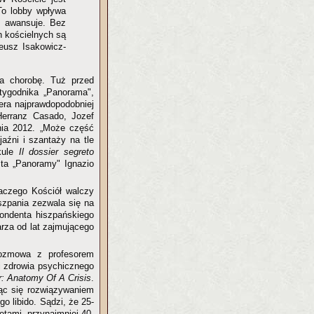
To lobby wpływa
o awansuje. Bez
h kościelnych są
eusz Isakowicz-
za chorobę. Tuż przed
tygodnika „Panorama",
era najprawdopodobniej
 Herranz Casado, Jozef
nia 2012. „Może część
jaźni i szantaży na tle
kule
Il dossier segreto
sta „Panoramy" Ignazio
laczego Kościół walczy
szpania zezwala się na
ondenta hiszpańskiego
arza od lat zajmującego
rozmowa z profesorem
i zdrowia psychicznego
r: Anatomy Of A Crisis
.
jąc się rozwiązywaniem
o libido. Sądzi, że 25-
etami, przynajmniej 40-