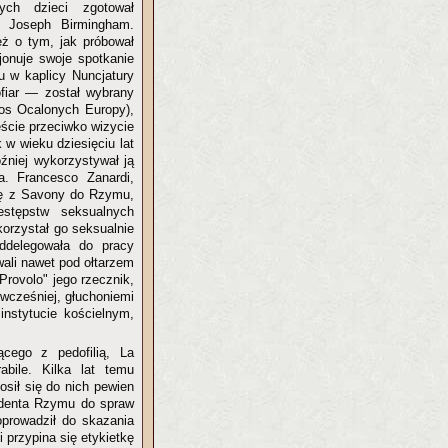
ych dzieci zgotował
 Joseph Birmingham.
ż o tym, jak próbował
cjonuje swoje spotkanie
u w kaplicy Nuncjatury
fiar — został wybrany
łos Ocalonych Europy),
eście przeciwko wizycie
 w wieku dziesięciu lat
źniej wykorzystywał ją
a. Francesco Zanardi,
mkę z Savony do Rzymu,
stępstw seksualnych
korzystał go seksualnie
ddelegowała do pracy
ali nawet pod ołtarzem
Provolo" jego rzecznik,
 wcześniej, głuchoniemi
instytucie kościelnym,
ącego z pedofilią, La
bile. Kilka lat temu
osił się do nich pewien
zydenta Rzymu do spraw
oprowadził do skazania
i przypina się etykietkę