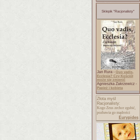
Sklepik "Racjonalisty"
Jan Rura -
Quo vadis,
Ecclesia? Czy Kościół
może się zmienić
Agnieszka Zakrzewicz -
Papież i kobieta
Złota myśl
Racjonalisty:
Kogo Zeus zechce zgubić,
pozbawia go mądrości
Eurypides