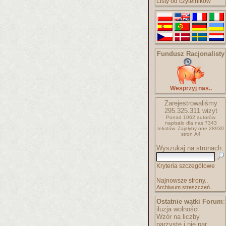
Listy od czytelników
Fundusz Racjonalisty
Wesprzyj nas..
Zarejestrowaliśmy
295.325.311
wizyt
Ponad 1062 autorów
napisało
dla nas 7343
tekstów.
Zajęłyby one 28930
stron A4
Wyszukaj na stronach:
Kryteria szczegółowe
Najnowsze strony..
Archiwum streszczeń..
Ostatnie wątki Forum
:
iluzja wolności
Wzór na liczby
parzyste i nie par..