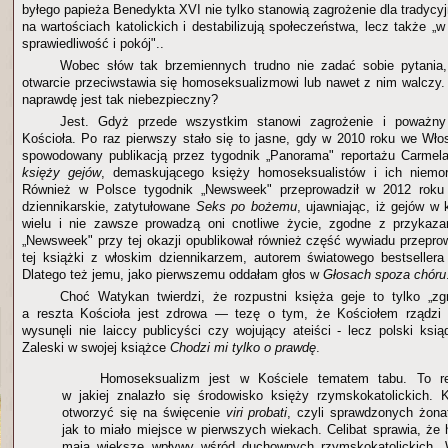
byłego papieża Benedykta XVI nie tylko stanowią zagrożenie dla tradycy
na wartościach katolickich i destabilizują społeczeństwa, lecz także 
sprawiedliwość i pokój"..
Wobec słów tak brzemiennych trudno nie zadać sobie pytania,
otwarcie przeciwstawia się homoseksualizmowi lub nawet z nim walczy
naprawdę jest tak niebezpieczny?
Jest. Gdyż przede wszystkim stanowi zagrożenie i poważn
Kościoła. Po raz pierwszy stało się to jasne, gdy w 2010 roku we Wł
spowodowany publikacją przez tygodnik „Panorama" reportażu Carme
księży gejów
, demaskującego księży homoseksualistów i ich niemor
Również w Polsce tygodnik „Newsweek" przeprowadził w 2012 roku
dziennikarskie, zatytułowane
Seks po bożemu
, ujawniając, iż gejów w 
wielu i nie zawsze prowadzą oni cnotliwe życie, zgodne z przykazan
„Newsweek" przy tej okazji opublikował również część wywiadu przepr
tej książki z włoskim dziennikarzem, autorem światowego bestseller
Dlatego też jemu, jako pierwszemu oddałam głos w
Głosach spoza chóru
Choć Watykan twierdzi, że rozpustni księża geje to tylko „zgn
a reszta Kościoła jest zdrowa — tezę o tym, że Kościołem rządzi
wysunęli nie laiccy publicyści czy wojujący ateiści - lecz polski ksi
Zaleski w swojej książce
Chodzi mi tylko o prawdę
.
Homoseksualizm jest w Kościele tematem tabu. To rez
w jakiej znalazło się środowisko księży rzymskokatolickich. K
otworzyć się na święcenie
viri probati
, czyli sprawdzonych żon
jak to miało miejsce w pierwszych wiekach. Celibat sprawia, że
mają większe wpływy wśród duchownych rzymskokatolickich. 