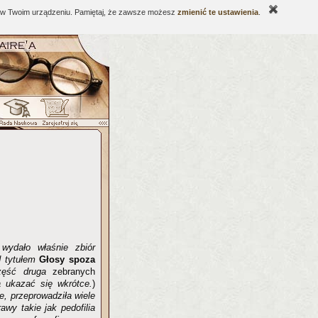
ne w Twoim urządzeniu. Pamiętaj, że zawsze możesz
zmienić te ustawienia
.
ydało właśnie zbiór
d tytułem
Głosy spoza
zęść druga
zebranych
 ukazać się wkrótce.
)
e, przeprowadziła wiele
wy takie jak pedofilia