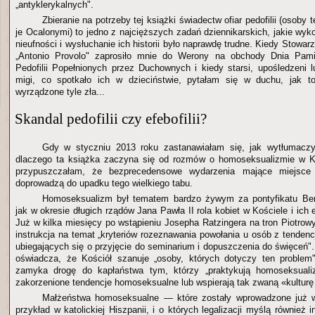
„antyklerykalnych".
Zbieranie na potrzeby tej książki świadectw ofiar pedofilii (osoby
je Ocalonymi) to jedno z najcięższych zadań dziennikarskich, jakie wy
nieufności i wysłuchanie ich historii było naprawdę trudne. Kiedy Stowa
„Antonio Provolo" zaprosiło mnie do Werony na obchody Dnia Pami
Pedofilii Popełnionych przez Duchownych i kiedy starsi, upośledzeni l
migi, co spotkało ich w dzieciństwie, pytałam się w duchu, jak t
wyrządzone tyle zła...
Skandal pedofilii czy efebofilii?
Gdy w styczniu 2013 roku zastanawiałam się, jak wytłumacz
dlaczego ta książka zaczyna się od rozmów o homoseksualizmie w Koś
przypuszczałam, że bezprecedensowe wydarzenia mające miejsce k
doprowadzą do upadku tego wielkiego tabu.
Homoseksualizm był tematem bardzo żywym za pontyfikatu Be
jak w okresie długich rządów Jana Pawła II rola kobiet w Kościele i ich
Już w kilka miesięcy po wstąpieniu Josepha Ratzingera na tron Piotrow
instrukcja na temat „kryteriów rozeznawania powołania u osób z tende
ubiegających się o przyjęcie do seminarium i dopuszczenia do święce
oświadcza, że Kościół szanuje „osoby, których dotyczy ten proble
zamyka drogę do kapłaństwa tym, którzy „praktykują homoseksuali
zakorzenione tendencje homoseksualne lub wspierają tak zwaną «kulturę
Małżeństwa homoseksualne — które zostały wprowadzone już w 
przykład w katolickiej Hiszpanii, i o których legalizacji myślą równie