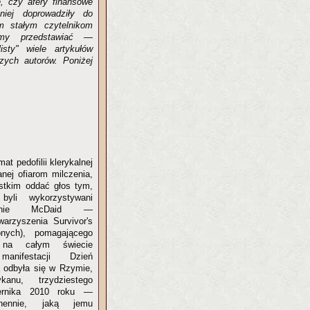
, czy afery finansowe
niej doprowadziły do
m stałym czytelnikom
imy przedstawiać —
isty" wiele artykułów
zych autorów. Poniżej
at pedofilii klerykalnej
nej ofiarom milczenia,
stkim oddać głos tym,
byli wykorzystywani
Bernie McDaid —
warzyszenia Survivor's
nych), pomagającego
i na całym świecie
anifestacji Dzień
a odbyła się w Rzymie,
anu, trzydziestego
iernika 2010 roku —
ennie, jaką jemu