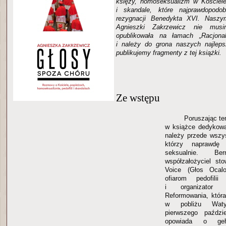
księży, homoseksualizm w Kościele
i skandale, które najprawdopodob
rezygnacji Benedykta XVI. Naszy
Agnieszki Zakrzewicz nie mus
opublikowała na łamach „Racjonal
i należy do grona naszych najleps
publikujemy fragmenty z tej książki.
Ze wstępu
Poruszając tem
w książce dedykowa
należy przede wszy
którzy naprawdę 
seksualnie. 
współzałożyciel sto
Voice (Głos Ocalo
ofiarom pedofili
i organizator m
Reformowania, któr
w pobliżu Watyk
pierwszego paźdz
opowiada o geh