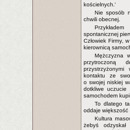
kościelnych.'
Nie sposób n
chwili obecnej.
Przykładem
spontanicznej pie
Człowiek Firmy, w
kierownicą samoc
Mężczyzna w 
przytroczoną 
przystrzyżonymi
kontaktu ze swo
o swojej niskiej 
dotkliwe uczucie 
samochodem kupio
To dlatego ta
oddaje większość 
Kultura masow
żebyś odzyskał 