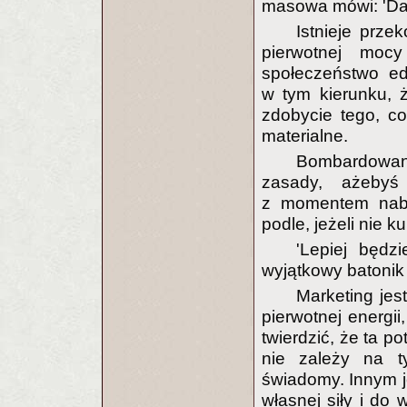
masowa mówi: 'Daj
Istnieje prze
pierwotnej mocy
społeczeństwo ed
w tym kierunku, ż
zdobycie tego, co
materialne.
Bombardowani
zasady, ażebyś
z momentem naby
podle, jeżeli nie 
'Lepiej będz
wyjątkowy batonik 
Marketing jes
pierwotnej energii
twierdzić, że ta p
nie zależy na t
świadomy. Innym j
własnej siły i do