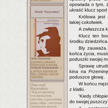
opowiada o tym, 
ukraść klucz spod 
Sklepik "Racjonalisty"
Królowa jest 
takiej cokolwiek.
A zwłaszcza k
Klucz ten bow
środku dziedzińca
Bly zauważa,
końca życia, musi
poduszki swojej ma
John Diamond -
Cudowne mikstury.
Podręcznik sceptyka
Sprawę utrudn
Andrzej Koraszewski -
I
kina na
Przeminę
z wichru odezwał się
Pan... Darwin, czuj się
poduszce głowę.
odwołany
W końcu mężc
Złota myśl
Racjonalisty:
z klatki.
"Bóg jest ujawnioną
'Kiedy chłopi
wewnętrzną istotą
człowieka, wypowiedzianą
do swojej puszczy
jaźnią, religia – uroczystym
odsłonięciem ukrytych