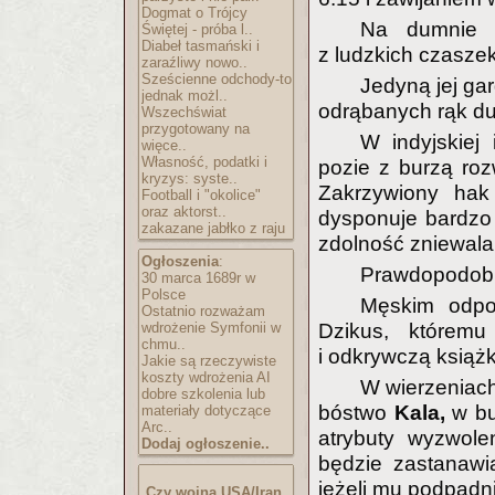
Dogmat o Trójcy
Na dumnie w
Świętej - próba l..
Diabeł tasmański i
z ludzkich czasze
zaraźliwy nowo..
Sześcienne odchody-to
Jedyną jej ga
jednak możl..
odrąbanych rąk dupk
Wszechświat
przygotowany na
W indyjskiej 
więce..
Własność, podatki i
pozie z burzą roz
kryzys: syste..
Zakrzywiony hak
Football i "okolice"
oraz aktorst..
dysponuje bardzo 
zakazane jabłko z raju
zdolność zniewalani
Ogłoszenia
:
Prawdopodobni
30 marca 1689r w
Polsce
Męskim odpow
Ostatnio rozważam
wdrożenie Symfonii w
Dzikus, któremu
chmu..
i odkrywczą książk
Jakie są rzeczywiste
koszty wdrożenia AI
W wierzeniach
dobre szkolenia lub
bóstwo
Kala,
w b
materiały dotyczące
Arc..
atrybuty wyzwole
Dodaj ogłoszenie..
będzie zastanawia
jeżeli mu podpadn
Czy wojna USA/Iran