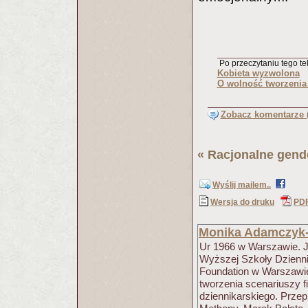
Po przeczytaniu tego tek
Kobieta wyzwolona
O wolność tworzenia 
Zobacz komentarze (
«
Racjonalne gend
Wyślij mailem..
Wersja do druku
PD
Monika Adamczyk
Ur 1966 w Warszawie. Je
Wyższej Szkoły Dzienni
Foundation w Warszawie,
tworzenia scenariuszy 
dziennikarskiego. Przep