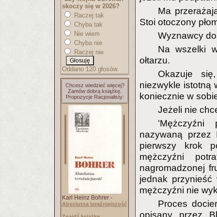
skoczy się w 2026?
Ma przerażają
Raczej tak
Stoi otoczony pło
Chyba tak
Nie wiem
Wyznawcy dosz
Chyba nie
Na wszelki w
Raczej nie
ołtarzu.
Oddano 120 głosów.
Okazuje się
niezwykle istotną
Chcesz wiedzieć więcej?
Zamów dobrą książkę.
koniecznie w sobi
Propozycje Racjonalisty:
Jeżeli nie chc
'Mężczyźni 
nazywaną przez
pierwszy krok p
mężczyźni potr
nagromadzonej fru
jednak przynieść w
mężczyźni nie wyk
Karl Heinz Bohrer -
Proces docier
Absolutna teraźniejszość
opisany przez Bl
Znajdź książkę..