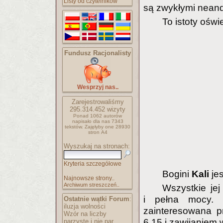
Listy od czytelników
są zwykłymi neand
To istoty oświ
Fundusz Racjonalisty
Wesprzyj nas..
Zarejestrowaliśmy
295.314.452
wizyty
Ponad 1062 autorów
napisało
dla nas 7343
tekstów.
Zajęłyby one 28930
stron A4
Wyszukaj na stronach:
Kryteria szczegółowe
Bogini
Kali
jes
Najnowsze strony..
Archiwum streszczeń..
Wszystkie je
i pełna mocy. 
Ostatnie wątki Forum
:
iluzja wolności
zainteresowana p
Wzór na liczby
6.15 i zawijaniem
parzyste i nie par..