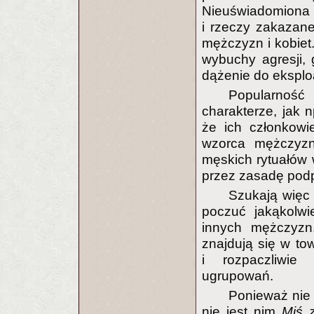
Nieuświadomiona p
i rzeczy zakazane
mężczyzn i kobiet
wybuchy agresji, 
dążenie do eksploa
Popularność
charakterze, jak n
że ich członkowi
wzorca mężczyzny
męskich rytuałów 
przez zasadę podp
Szukają więc
poczuć jakąkolwi
innych mężczyzn
znajdują się w to
i rozpaczliwie
ugrupowań.
Ponieważ nie 
nie jest nim
Miś 