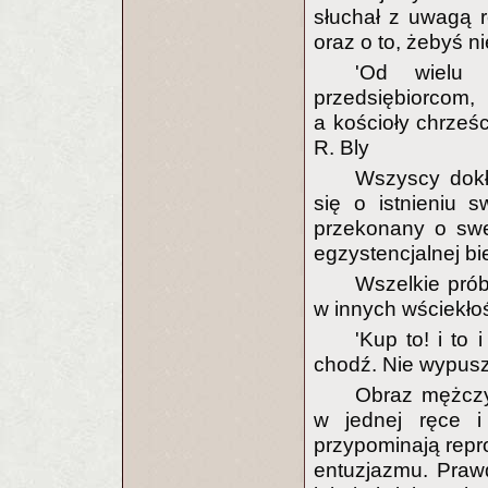
słuchał z uwagą 
oraz o to, żebyś ni
'Od wielu 
przedsiębiorcom,
a kościoły chrześc
R. Bly
Wszyscy dokł
się o istnieniu 
przekonany o swe
egzystencjalnej bi
Wszelkie prób
w innych wściekło
'Kup to! i to 
chodź. Nie wypuszc
Obraz mężczy
w jednej ręce i
przypominają repr
entuzjazmu. Praw