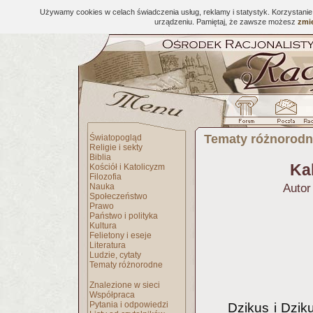
Używamy cookies w celach świadczenia usług, reklamy i statystyk. Korzystani
urządzeniu. Pamiętaj, że zawsze możesz
zmie
Tematy różnorod
Światopogląd
Religie i sekty
Biblia
Kal
Kościół i Katolicyzm
Filozofia
Nauka
Autor
Społeczeństwo
Prawo
Państwo i polityka
Kultura
Felietony i eseje
Literatura
Ludzie, cytaty
Tematy różnorodne
Znalezione w sieci
Współpraca
Pytania i odpowiedzi
Dzikus i Dzik