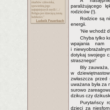
A następn
skarbów człowieka,
paraliżującego l
spowiedzią jego
najtajniejszych myśli /.../
rodziców (!).
Religia jest dziecięcą istotą
ludzkości."
Rodzice są n
Ludwik Feuerbach
energii.
'Nie wchodź d
Chyba tylko k
wpajania nam p
i niewyobrażalny
dotykaj swojego c
strasznego!'
Bly zauważa, 
w dziewiętnastow
zwłaszcza przed 
uważana była za ni
surowo zareagowa
dzikus czy dzikusk
Purytańscy r
dzieci za niesfo