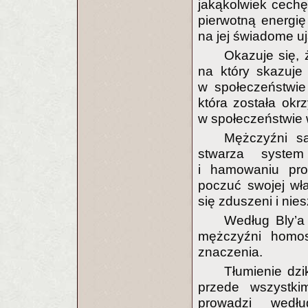
jakąkolwiek cechę
pierwotną energię
na jej świadome u
Okazuje się,
na który skazuj
w społeczeństwie
która została okr
w społeczeństwie
Mężczyźni są
stwarza system
i hamowaniu pro
poczuć swojej wła
się zduszeni i nies
Według Bly’a
mężczyźni homos
znaczenia.
Tłumienie dzi
przede wszystki
prowadzi wedł