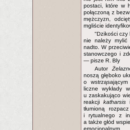
postaci, które w 
połączoną z bezw
mężczyzn, odcię
mgliście identyfik
"Dzikości czy
nie należy myli
nadto. W przeciwi
stanowczego i zde
— pisze R. Bly
Autor
Żelaz
noszą głęboko ukr
o wstrząsającym 
liczne wykłady 
u zaskakująco wiel
reakcji
katharsis
i
tłumioną rozpac
i rytualnego z i
a także głód wspie
emocjonalnym.