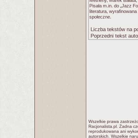
Metheny, Marek Bałata, 
Pisała m.in. do „Jazz F
literatura, wyrafinowan
społeczne.
Liczba tekstów na po
Poprzedni tekst aut
Wszelkie prawa zastrzeżo
Racjonalista.pl. Żadna c
reprodukowana ani wykorz
autorskich. Wszelkie nar