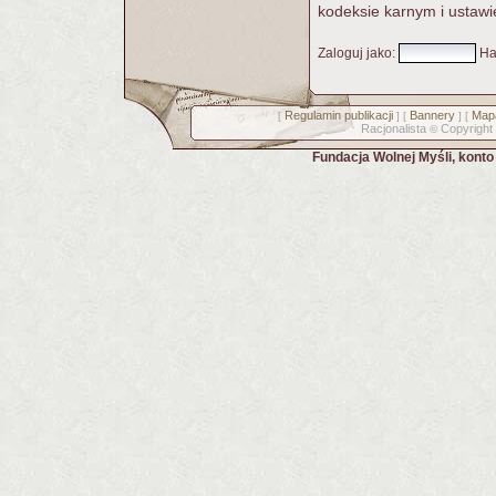
kodeksie karnym i ustawi
Zaloguj jako
:
Ha
Regulamin publikacji
Bannery
Mapa
[
] [
] [
Racjonalista
Copyright
©
Fundacja Wolnej Myśli, kont