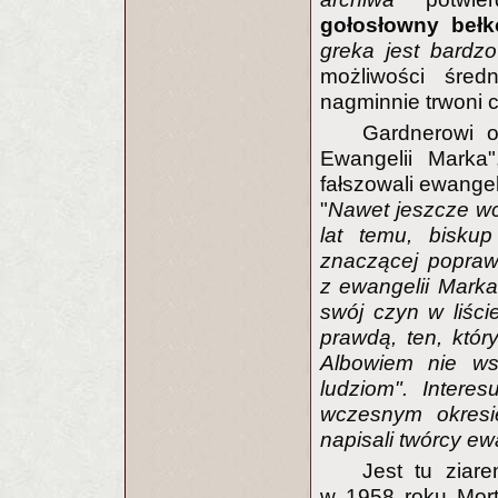
gołosłowny bełk
greka jest bardzo
możliwości śre
nagminnie trwoni cz
Gardnerowi o
Ewangelii Marka"
fałszowali ewange
"
Nawet jeszcze wcz
lat temu, biskup
znaczącej poprawk
z ewangelii Marka 
swój czyn w liści
prawdą, ten, któ
Albowiem nie ws
ludziom". Intere
wczesnym okresie
napisali twórcy ew
Jest tu ziar
w 1958 roku Mort