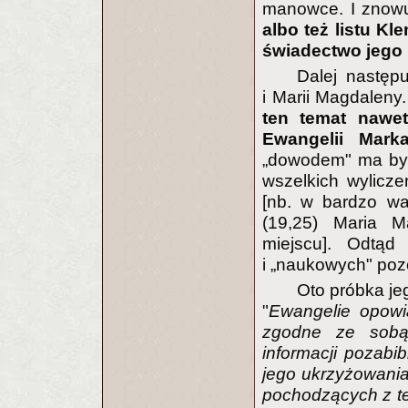
manowce. I znow
albo też listu K
świadectwo jego 
Dalej następ
i Marii Magdaleny
ten temat nawet
Ewangelii Mark
„dowodem" ma być
wszelkich wylicz
[nb. w bardzo wa
(19,25) Maria 
miejscu]. Odtąd
i „naukowych" poz
Oto próbka je
"
Ewangelie opowia
zgodne ze sobą
informacji pozabib
jego ukrzyżowani
pochodzących z te