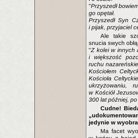
"
Przyszedł bowiem 
go opętał.
Przyszedł Syn Czł
i pijak, przyjaciel
Ale takie sz
snucia swych obłąk
"
Z kolei w innych
i większość pozo
ruchu nazareńskieg
Kościołem Celtyc
Kościoła Celtyckie
ukrzyżowaniu, ru
w Kościół Jezusow
300 lat później, p
Cudne! Bied
„udokumentowane
jedynie w wyobra
Ma facet wyo