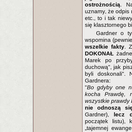
ostrożnością
. Na
uznamy, że odpis n
etc., to i tak ni
się klasztornego bi
Gardner o t
wspomina (pewnie 
wszelkie fakty
. 
DOKONAŁ
żadne
Marek po przybyc
duchową", jak pis
byli doskonali".
Gardnera:
"
Bo gdyby one na
kocha Prawdę, 
wszystkie prawdy
nie odnoszą się
Gardner),
lecz 
początek listu),
„tajemnej ewangel