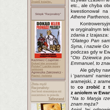
Znajdź książkę..
etc., ale chyba ob
kwestionował na
Sklepik "Racjonalisty"
Athene Parthenos
Kontrowersyj
w oryginalnym tek
zdania z Izajasza:
"
Dlatego Pan sam
Syna, i nazwie G
podczas gdy w Ewa
"
Oto Dziewica po
Kazimierz Czapiński -
Emmanuel, to zna
Dokąd kler prowadzi
Polskę? Laickie mowy
Ale gdyby nawe
sejmowe
Agnieszka Zakrzewicz -
i 'pannami' namie
Papież i kobieta
aramejski, z arame
Złota myśl
to
co zrobić z 
Racjonalisty:
Jest broń straszniejsza niż
z aniołem w Ewan
oszczerstwo: to prawda.
"
Na to Maryja rze
Talleyrand
znam męża?
Anioł Jej odpowi