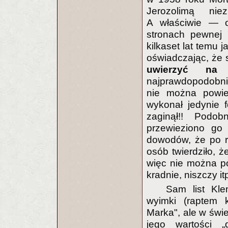
Jerozolimą nie
A właściwie — o
stronach pewnej 
kilkaset lat temu j
oświadczając, że
uwierzyć na 
najprawdopodobnie
nie można powie
wykonał jedynie 
zaginął!! Podo
przewieziono go
dowodów, że po r
osób twierdziło, ż
więc nie można po
kradnie, niszczy it
Sam list Kle
wyimki (raptem k
Marka", ale w świe
jego wartości 