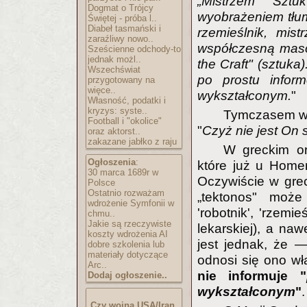
„Mistrzem Sztu
Dogmat o Trójcy
wyobrażeniem tłum
Świętej - próba l..
Diabeł tasmański i
rzemieślnik, mis
zaraźliwy nowo..
współczesną maso
Sześcienne odchody-to
jednak możl..
the Craft" (sztuka
Wszechświat
po prostu inform
przygotowany na
więce..
wykształconym.
"
Własność, podatki i
kryzys: syste..
Tymczasem w 
Football i "okolice"
"
Czyż nie jest On 
oraz aktorst..
zakazane jabłko z raju
W greckim or
Ogłoszenia
:
które już u Homera
30 marca 1689r w
Oczywiście w gre
Polsce
Ostatnio rozważam
„tektonos" może
wdrożenie Symfonii w
'robotnik', 'rzemie
chmu..
Jakie są rzeczywiste
lekarskiej), a naw
koszty wdrożenia AI
jest jednak, że 
dobre szkolenia lub
materiały dotyczące
odnosi się ono wła
Arc..
nie informuje "
Dodaj ogłoszenie..
wykształconym
"
.
Czy wojna USA/Iran