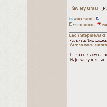
«
Święty Graal
(Pub
Wyślij mailem..
Wersja do druku
PD
Lech Stępniewski
Publicysta Najwyższego
Strona www autora
Liczba tekstów na po
Najnowszy tekst aut