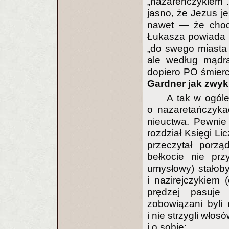
„nazareńczykiem"
jasno, że Jezus j
nawet — że chodz
Łukasza powiada s
„do swego miasta 
ale według mądr
dopiero PO śmier
Gardner jak zwyk
A tak w ogóle
o nazaretańczyka
nieuctwa. Pewni
rozdział Księgi Li
przeczytał porz
bełkocie nie prz
umysłowy) stałoby
i nazirejczykiem (
prędzej pasuje 
zobowiązani byli
i nie strzygli wł
i o sobie: