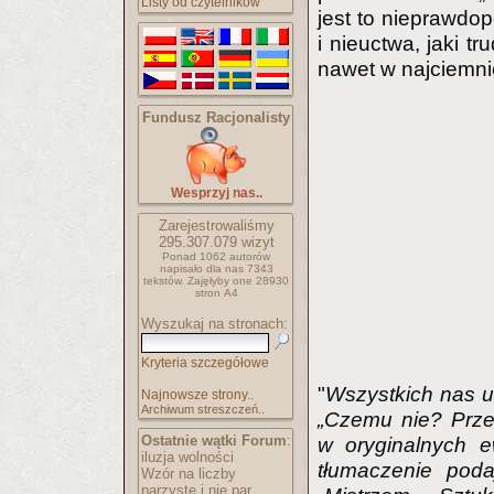
Listy od czytelników
jest to nieprawdo
i nieuctwa, jaki t
nawet w najciemni
Fundusz Racjonalisty
Wesprzyj nas..
Zarejestrowaliśmy
295.307.079
wizyt
Ponad 1062 autorów
napisało
dla nas 7343
tekstów.
Zajęłyby one 28930
stron A4
Wyszukaj na stronach:
Kryteria szczegółowe
"
Wszystkich nas uc
Najnowsze strony..
Archiwum streszczeń..
„Czemu nie? Prze
Ostatnie wątki Forum
:
w oryginalnych 
iluzja wolności
tłumaczenie poda
Wzór na liczby
parzyste i nie par..