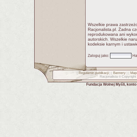
Wszelkie prawa zastrzeżo
Racjonalista.pl. Żadna c
reprodukowana ani wykorz
autorskich. Wszelkie nar
kodeksie karnym i ustawi
Zaloguj jako
:
Ha
Regulamin publikacji
Bannery
Mapa
[
] [
] [
Racjonalista
Copyright
©
Fundacja Wolnej Myśli, kont