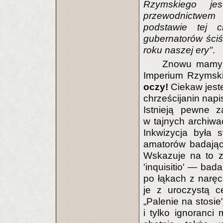
Rzymskiego j
przewodnictwem
podstawie tej ch
gubernatorów ści
roku naszej ery"
.
Znowu mamy „r
Imperium Rzymski
oczy!
Ciekaw jeste
chrześcijanin napi
Istnieją pewne z
w tajnych archiwa
Inkwizycja była 
amatorów badający
Wskazuje na to zr
'inquisitio' — bad
po łąkach z naręc
je z uroczystą c
„Palenie na stosi
i tylko ignoranci