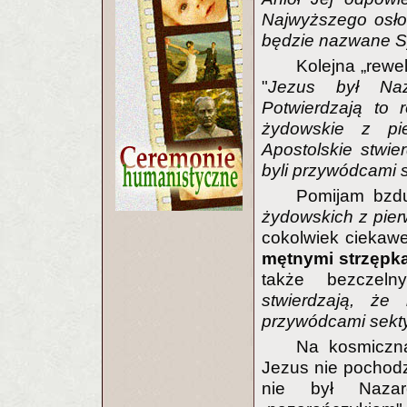
Najwyższego osłon
będzie nazwane 
Kolejna „rewe
"
Jezus był Naz
Potwierdzają to 
żydowskie z pi
Apostolskie stwie
byli przywódcami
Pomijam bzdu
żydowskich z pier
cokolwiek ciekaw
mętnymi strzępka
także bezczel
stwierdzają, że
przywódcami sekt
Na kosmiczną
Jezus nie pochodzi
nie był Nazare