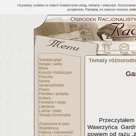
Używamy cookies w celach świadczenia usług, reklamy i statystyk. Korzystani
urządzeniu. Pamiętaj, że zawsze możesz
zmie
Tematy różnorod
Światopogląd
Religie i sekty
Biblia
Ga
Kościół i Katolicyzm
Filozofia
Nauka
Społeczeństwo
Prawo
Państwo i polityka
Kultura
Felietony i eseje
Literatura
Ludzie, cytaty
Tematy różnorodne
Przeczytałe
Znalezione w sieci
Wawrzyńca Gardne
Współpraca
Pytania i odpowiedzi
powiem od razu „z 