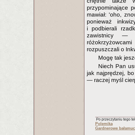
chętnie także 
przypominające p
mawiał: 'oho, znow
ponieważ inkwiz
i podbierali rzad
zawistnicy — 
różokrzyżowcami
rozpuszczali o Inkw
Mogę tak jesz
Niech Pan us
jak najprędzej, bo
— raczej myśl cier
Po przeczytaniu tego tek
Polemika
Gardnerowe bałamuct