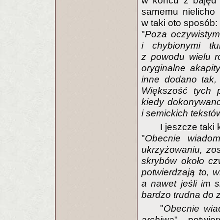
w końcu z bajęd 
samemu nielicho 
w taki oto sposób:
"
Poza oczywistymi
i chybionymi tł
z powodu wielu 
oryginalne akapit
inne dodano tak, 
Większość tych 
kiedy dokonywano 
i semickich tekstó
I jeszcze taki
"
Obecnie wiadom
ukrzyżowaniu, zos
skrybów około cz
potwierdzają to, 
a nawet jeśli im s
bardzo trudna do 
"
Obecnie wi
archiwa
" potwie