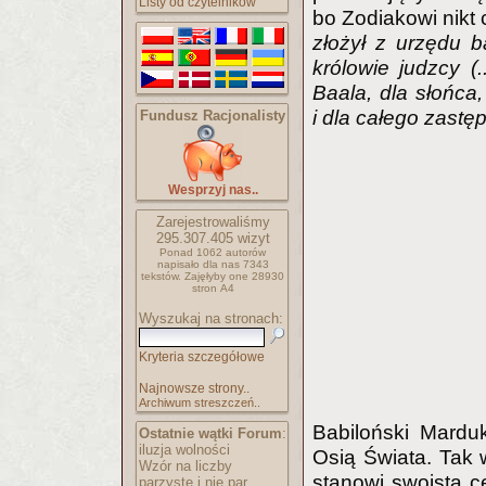
Listy od czytelników
bo Zodiakowi nikt
złożył z urzędu b
królowie judzcy (.
Baala, dla słońca,
i dla całego zastę
Fundusz Racjonalisty
Wesprzyj nas..
Zarejestrowaliśmy
295.307.405
wizyt
Ponad 1062 autorów
napisało
dla nas 7343
tekstów.
Zajęłyby one 28930
stron A4
Wyszukaj na stronach:
Kryteria szczegółowe
Najnowsze strony..
Archiwum streszczeń..
Babiloński Mardu
Ostatnie wątki Forum
:
iluzja wolności
Osią Świata. Tak 
Wzór na liczby
stanowi swoistą ce
parzyste i nie par..