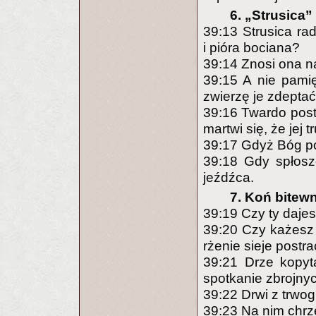
6. „Strusica”
39:13 Strusica rad
i pióra bociana?
39:14 Znosi ona na
39:15 A nie pamię
zwierzę je zdeptać
39:16 Twardo postę
martwi się, że jej 
39:17 Gdyż Bóg poz
39:18 Gdy spłosz
jeźdźca.
7. Koń bitew
39:19 Czy ty dajes
39:20 Czy każesz
rżenie sieje postra
39:21 Drze kopyt
spotkanie zbrojny
39:22 Drwi z trwogi
39:23 Na nim chrzę