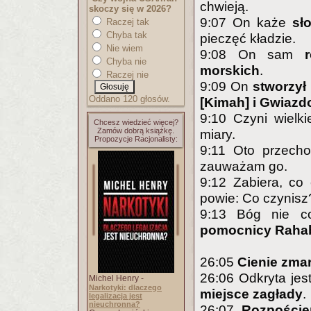
chwieją.
skoczy się w 2026?
9:07 On każe
sł
Raczej tak
Chyba tak
pieczęć kładzie.
Nie wiem
9:08 On sam
Chyba nie
morskich
.
Raczej nie
9:09 On
stworzył 
Oddano 120 głosów.
[Kimah] i Gwiazd
9:10 Czyni wielk
Chcesz wiedzieć więcej?
Zamów dobrą książkę.
miary.
Propozycje Racjonalisty:
9:11 Oto przecho
zauważam go.
9:12 Zabiera, co
powie: Co czynisz
9:13 Bóg nie c
pomocnicy Raha
26:05
Cienie zma
26:06 Odkryta jes
Michel Henry -
Narkotyki: dlaczego
miejsce zagłady
.
legalizacja jest
nieuchronna?
26:07
Rozpoście