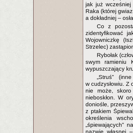
jak już wcześniej
Raka (której gwia
a dokładniej – osła
Co z pozost
zidentyfikować ja
Wojowniczkę (Iszt
Strzelec) zastąpi
Rybołak (czło
swym ramieniu K
wypuszczający kru
„Struś” (inn
w cudzysłowiu. Z o
nie może, skoro
nieboskłon. W or
doniośle, przeszy
z ptakiem Śpiewa
określenia wsc
„śpiewających” n
nazwie własnej