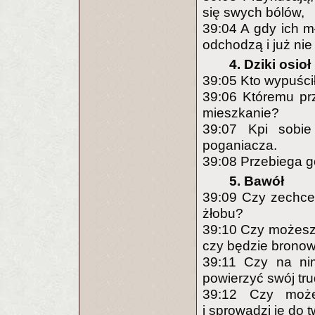
się swych bólów,
39:04 A gdy ich mł
odchodzą i już nie
4. Dziki osioł
39:05 Kto wypuścił
39:06 Któremu pr
mieszkanie?
39:07 Kpi sobie
poganiacza.
39:08 Przebiega gó
5. Bawół
39:09 Czy zechce 
żłobu?
39:10 Czy możesz
czy będzie bronow
39:11 Czy na ni
powierzyć swój tr
39:12 Czy może
i sprowadzi je do