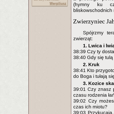
Wergiliusz
(hymny ku cz
bliskowschodnich nt
Zwierzyniec Ja
Spójrzmy te
zwierząt:
1. Lwica i lwi
38:39 Czy ty dosta
38:40 Gdy się tulą
2. Kruk
38:41 Kto przygoto
do Boga i tułają s
3. Kozice skal
39:01 Czy znasz p
czasu rodzenia ła
39:02 Czy możesz
czas ich miotu?
39:03 Przykucają,