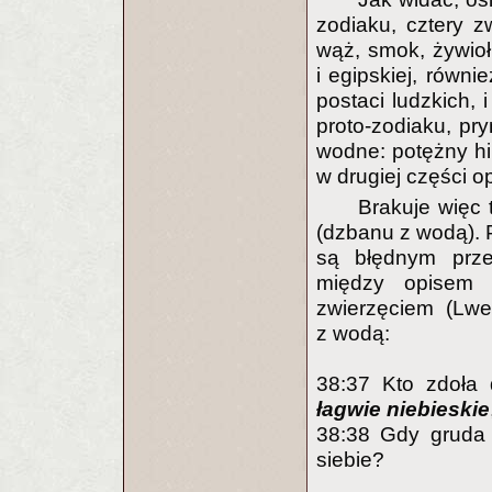
zodiaku, cztery zw
wąż, smok, żywioł 
i egipskiej, równ
postaci ludzkich,
proto-zodiaku, pr
wodne: potężny hi
w drugiej części 
Brakuje więc 
(dzbanu z wodą). 
są błędnym prz
między opisem 
zwierzęciem (Lwe
z wodą:
38:37 Kto zdoła d
łagwie niebieskie
38:38 Gdy gruda j
siebie?