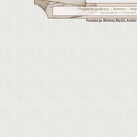
Regulamin publikacji
Bannery
Mapa
[
] [
] [
Racjonalista
Copyright
©
Fundacja Wolnej Myśli, kont