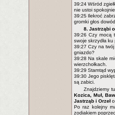
39:24 Wśród zgiełk
nie ustoi spokojnie
39:25 Ilekroć zabr
gromki głos dowód
8. Jastrząbi o
39:26 Czy mocą tw
swoje skrzydła ku
39:27 Czy na twój 
gniazdo?
39:28 Na skale mie
wierzchołkach.
39:29 Stamtąd wypa
39:30 Jego pisklęt
są zabici.
Znajdziemy tu
Kozica, Muł, Ba
Jastrząb i Orzeł
o
Po raz kolejny ma
zodiakiem poprzed