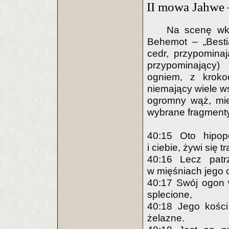
II mowa Jahwe 
Na scenę wkr
Behemot – „Besti
cedr, przypomina
przypominający)
ogniem, z krokod
niemający wiele ws
ogromny wąż, mie
wybrane fragmenty
40:15 Oto hipop
i ciebie, żywi się t
40:16 Lecz patr
w mięśniach jego c
40:17 Swój ogon 
splecione,
40:18 Jego kości 
żelazne.