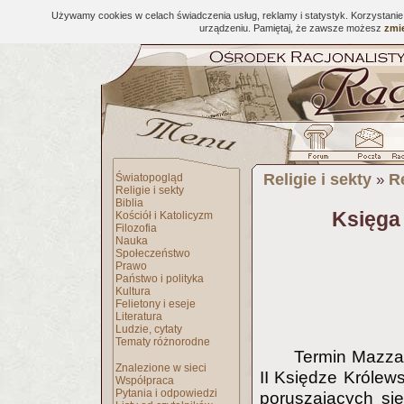
Używamy cookies w celach świadczenia usług, reklamy i statystyk. Korzystani
urządzeniu. Pamiętaj, że zawsze możesz
zmie
Religie i sekty
R
Światopogląd
»
Religie i sekty
Biblia
Księga 
Kościół i Katolicyzm
Filozofia
Nauka
Społeczeństwo
Prawo
Państwo i polityka
Kultura
Felietony i eseje
Literatura
Ludzie, cytaty
Tematy różnorodne
Termin Mazzal
Znalezione w sieci
II Księdze Królews
Współpraca
Pytania i odpowiedzi
poruszających si