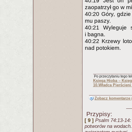
40:19 Jest on pr
zaopatrzył go w m
40:20 Góry, gdzie 
mu paszy.
40:21 Wyleguje s
i bagna.
40:22 Krzewy loto
nad potokiem.
Po przeczytaniu tego tek
Księga Hioba – Księg
10.Władca Pierścieni 
Zobacz komentarze (
Przypisy:
[ 9 ]
Psalm 74:13-14:
potworów na wodach. 