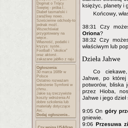
Dogmat o Trójcy
księżyc, planety i
Świętej - próba l..
Diabeł tasmański i
Końcowy, właś
zaraźliwy nowo..
Sześcienne odchody-to
jednak możl..
38:31 Czy może
Wszechświat
Oriona
?
przygotowany na
więce..
38:32 Czy może
Własność, podatki i
właściwym lub po
kryzys: syste..
Football i "okolice"
oraz aktorst..
Dzieła Jahwe
zakazane jabłko z raju
Ogłoszenia
:
Co ciekawe,
30 marca 1689r w
Polsce
Jahwe, po której
Ostatnio rozważam
potworów, bliska
wdrożenie Symfonii w
chmu..
przez Hioba, n
Jakie są rzeczywiste
Jahwe i jego dzieł
koszty wdrożenia AI
dobre szkolenia lub
materiały dotyczące
9:05 On
góry prz
Arc..
Dodaj ogłoszenie..
gniewie.
9:06
Przesuwa z
Czy wojna USA/Iran