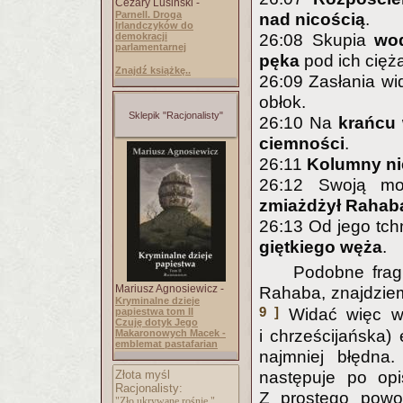
Cezary Lusiński -
Parnell. Droga
nad nicością
.
Irlandczyków do
26:08 Skupia
wo
demokracji
parlamentarnej
pęka
pod ich cięż
Znajdź książkę..
26:09 Zasłania w
obłok.
Sklepik "Racjonalisty"
26:10 Na
krańcu
ciemności
.
26:11
Kolumny ni
26:12 Swoją 
zmiażdżył Rahab
26:13 Od jego tch
giętkiego węża
.
Podobne frag
Mariusz Agnosiewicz -
Rahaba, znajdziem
Kryminalne dzieje
9 ]
Widać więc wy
papiestwa tom II
Czuję dotyk Jego
i chrześcijańska
Makaronowych Macek -
emblemat pastafarian
najmniej błędn
następuje po opis
Złota myśl
Racjonalisty:
Z prostego powod
"Zło ukrywane rośnie."