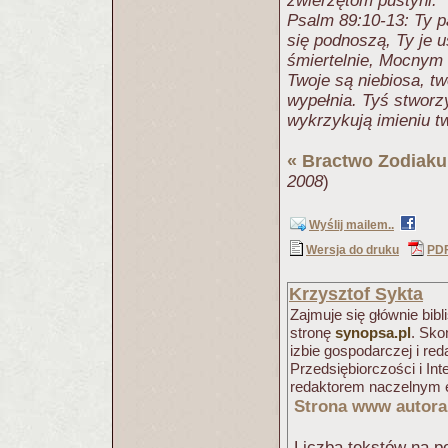
zwierzętom pustyni.
Psalm 89:10-13: Ty p
się podnoszą, Ty je
śmiertelnie, Mocnym 
Twoje są niebiosa, tw
wypełnia. Tyś stworzy
wykrzykują imieniu 
«
Bractwo Zodiaku
2008
)
Wyślij mailem..
Wersja do druku
PD
Krzysztof Sykta
Zajmuje się głównie bib
stronę
synopsa.pl
. Sko
izbie gospodarczej i r
Przedsiębiorczości i Int
redaktorem naczelnym e
Strona www autora
Liczba tekstów na po