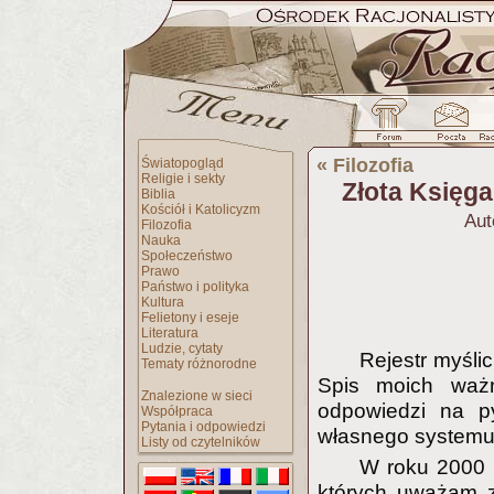
«
Filozofia
Światopogląd
Religie i sekty
Złota Księga
Biblia
Kościół i Katolicyzm
Aut
Filozofia
Nauka
Społeczeństwo
Prawo
Państwo i polityka
Kultura
Felietony i eseje
Literatura
Ludzie, cytaty
Rejestr myśli
Tematy różnorodne
Spis moich ważn
Znalezione w sieci
odpowiedzi na p
Współpraca
Pytania i odpowiedzi
własnego systemu 
Listy od czytelników
W roku 2000 u
których uważam z