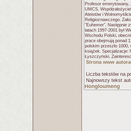
Profesor emerytowany, 
UMCS. Współzałożyciel
Ateistów i Wolnomyślici
Religioznawczego. Założ
"Euhemer". Następnie 
latach 1997-2001 był W
Wschodu Polski, obecni
prace obejmują ponad 1
polskim przeszło 1000, 
książek. Specjalizacje: 
Łyszczyński. Zaintereso
Strona www autora
Liczba tekstów na po
Najnowszy tekst aut
Hongloumeng