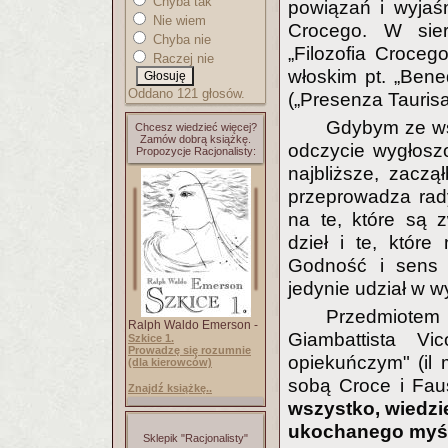
Chyba tak
powiązań i wyjaś
Nie wiem
Crocego. W sier
Chyba nie
„Filozofia Croceg
Raczej nie
włoskim pt. „Bene
Oddano 121 głosów.
(„Presenza Taurisa
Gdybym ze ws
Chcesz wiedzieć więcej?
Zamów dobrą książkę.
odczycie wygłosz
Propozycje Racjonalisty:
najbliższe, zacz
przeprowadza rady
na te, które są 
dzieł i te, które
Godność i sens 
jedynie udział w w
Przedmiote
Ralph Waldo Emerson -
Giambattista V
Szkice 1.
Prowadzę się rozumnie
opiekuńczym" (il m
(dla kierowców)
sobą Croce i Faus
Znajdź książkę..
wszystko, wiedzi
ukochanego myśli
Sklepik "Racjonalisty"