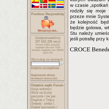
w czasie „spotkań
rodziły się moje
Fundusz Racjonalisty
przeze mnie System
że kolejność będ
będzie gotowa, wt
Wesprzyj nas..
Stu należy umieśc
Zarejestrowaliśmy
jeśli potrafię prz
297.650.206
wizyt
Ponad 1062 autorów
napisało
dla nas 7343
CROCE Benede
tekstów.
Zajęłyby one 28930
stron A4
Wyszukaj na stronach:
Kryteria szczegółowe
Najnowsze strony..
Archiwum streszczeń..
Ostatnie wątki Forum
:
iluzja wolności
Wzór na liczby
parzyste i nie par..
Dogmat o Trójcy
Świętej - próba l..
Diabeł tasmański i