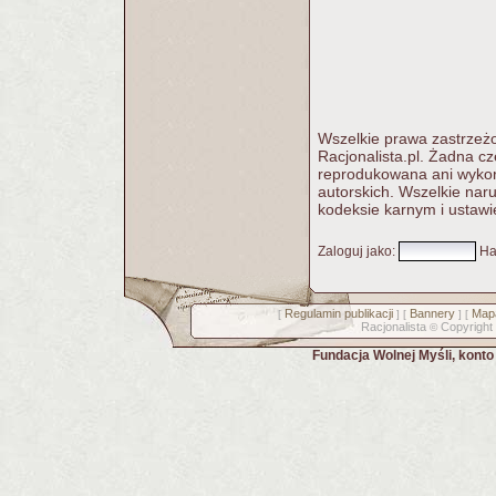
Wszelkie prawa zastrzeżo
Racjonalista.pl. Żadna c
reprodukowana ani wykorz
autorskich. Wszelkie nar
kodeksie karnym i ustawi
Zaloguj jako
:
Ha
Regulamin publikacji
Bannery
Mapa
[
] [
] [
Racjonalista
Copyright
©
Fundacja Wolnej Myśli, kont