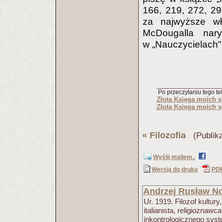
166, 219, 272, 29
za najwyższe wł
McDougalla nar
w „Nauczycielach",
Po przeczytaniu tego tek
Złota Księga moich sp
Złota Księga moich sp
«
Filozofia
(Publika
Wyślij mailem..
Wersja do druku
PD
Andrzej Rusław N
Ur. 1919. Filozof kultury,
italianista, religioznawc
inkontrologicznego syste