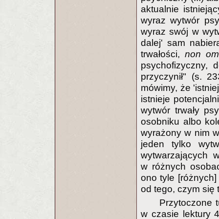
aktualnie istniej
wyraz wytwór psyc
wyraz swój w wytw
dalej' sam nabier
trwałości,
non omn
psychofizyczny, 
przyczynił" (s. 2
mówimy, że 'istnie
istnieje potencjaln
wytwór trwały ps
osobniku albo ko
wyrażony w nim wy
jeden tylko wytw
wytwarzających w
w różnych osobac
ono tyle [różnych] 
od tego, czym się t
Przytoczone t
w czasie lektury 