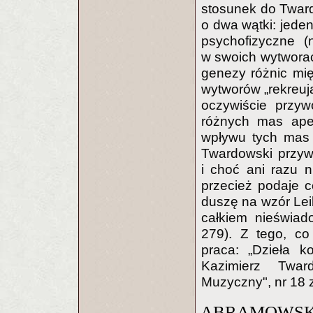
stosunek do Twar
o dwa wątki: jede
psychofizyczne (
w swoich wytworac
genezy różnic mię
wytworów „rekreu
oczywiście przywo
różnych mas aper
wpływu tych mas 
Twardowski przyw
i choć ani razu 
przecież podaje c
duszę na wzór Leib
całkiem nieświad
279). Z tego, co
praca: „Dzieła k
Kazimierz Twar
Muzyczny", nr 18 z
ABRAMOWSKI