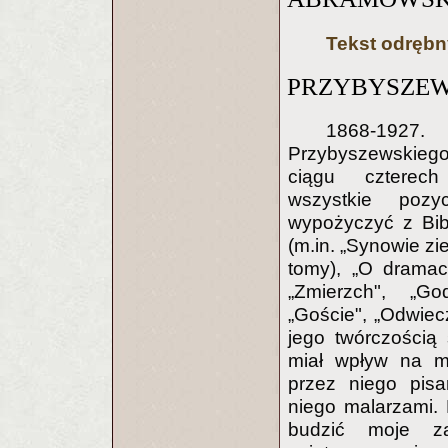
Tekst odrębn
PRZYBYSZEWSK
1868-19
Przybyszewskiego
ciągu czterech
wszystkie poz
wypożyczyć z Bibl
(m.in. „Synowie zi
tomy), „O dramaci
„Zmierzch", „Go
„Goście", „Odwiec
jego twórczością 
miał wpływ na mo
przez niego pisa
niego malarzami. P
budzić moje za