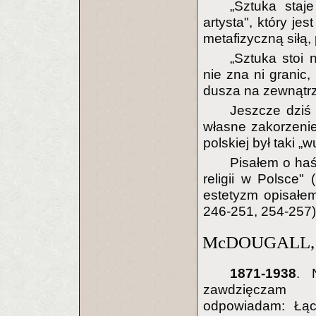
„Sztuka staje
artysta", który je
metafizyczną siłą,
„Sztuka stoi 
nie zna ni granic, 
dusza na zewnątr
Jeszcze dziś 
własne zakorzeni
polskiej był taki „w
Pisałem o haś
religii w Polsce"
estetyzm opisałem
246-251, 254-257)
McDOUGALL, 
1871-1938
. 
zawdzięczam M
odpowiadam: Łą