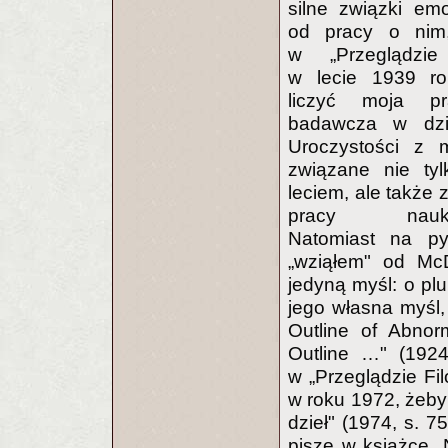
silne związki em
od pracy o nim
w „Przeglądzie 
w lecie 1939 ro
liczyć moja p
badawcza w dzied
Uroczystości z 
związane nie ty
leciem, ale także 
pracy naukow
Natomiast na py
„wziąłem" od McD
jedyną myśl: o plu
jego własna myśl,
Outline of Abno
Outline …" (1924
w „Przeglądzie Fi
w roku 1972, żeby
dzieł" (1974, s. 
piszę w książce „