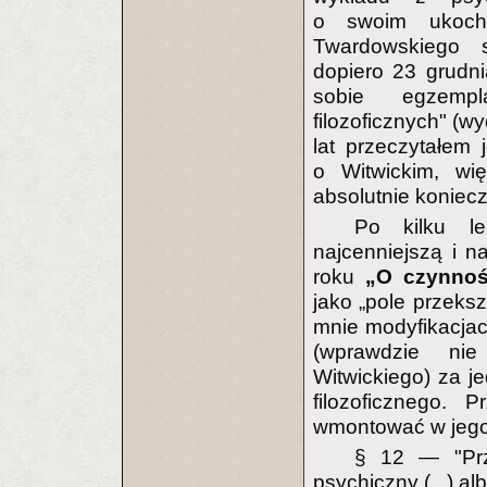
o swoim ukoch
Twardowskiego 
dopiero 23 grudni
sobie egzempl
filozoficznych" (wy
lat przeczytałem 
o Witwickim, wię
absolutnie koniec
Po kilku l
najcenniejszą i na
roku
„O czynnośc
jako „pole przek
mnie modyfikacjach
(wprawdzie nie
Witwickiego) za j
filozoficznego. 
wmontować w jego
§ 12 — "Prz
psychiczny (...) a