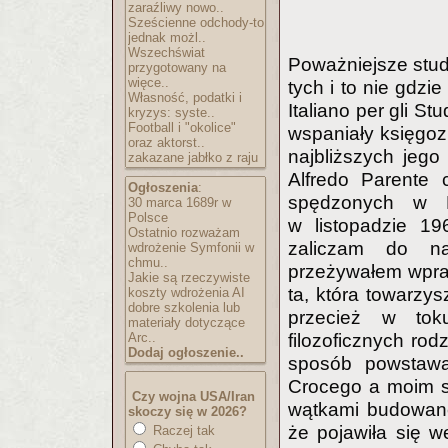
zaraźliwy nowo..
Sześcienne odchody-to
jednak możl..
Wszechświat
Poważniejsze studi
przygotowany na
więce..
tych i to nie gdzie
Własność, podatki i
Italiano per gli S
kryzys: syste..
Football i "okolice"
wspaniały księgozb
oraz aktorst..
najbliższych jego
zakazane jabłko z raju
Alfredo Parente c
Ogłoszenia
:
spędzonych w P
30 marca 1689r w
Polsce
w listopadzie
19
Ostatnio rozważam
zaliczam do na
wdrożenie Symfonii w
chmu..
przeżywałem wpraw
Jakie są rzeczywiste
ta, która towarzy
koszty wdrożenia AI
dobre szkolenia lub
przecież w tok
materiały dotyczące
filozoficznych rod
Arc..
Dodaj ogłoszenie..
sposób powstawa
Crocego a moim spo
Czy wojna USA/Iran
wątkami budowanej
skoczy się w 2026?
że pojawiła się w
Raczej tak