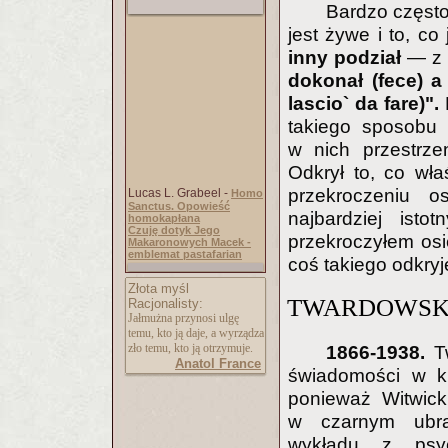
Bardzo często 
jest żywe i to, co
inny podział
— z 
dokonał (fece) a
lascio` da fare)".
P
takiego sposobu 
w nich przestrze
Odkrył to, co wła
przekroczeniu os
Lucas L. Grabeel -
Homo
Sanctus. Opowieść
najbardziej isto
homokapłana
Czuję dotyk Jego
przekroczyłem os
Makaronowych Macek -
emblemat pastafarian
coś takiego odkry
Złota myśl
TWARDOWSKI,
Racjonalisty:
Jałmużna przynosi ulgę
temu, kto ją daje, a wyrządza
zło temu, kto ją otrzymuje.
1866-1938.
Tw
Anatol France
świadomości w ki
ponieważ Witwick
w czarnym ubra
wykładu z psych