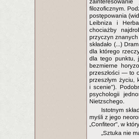
zainteresowani
filozoficznym. Po
postępowania (wid
Leibniza i Herba
chociażby najdro
przyczyn znanych i
składało (...) Dr
dla którego rzeczy
dla tego punktu, 
bezmierne horyzo
przeszłości — to 
przeszłym życiu, 
i scenie"). Podob
psychologii jedno
Nietzschego.
Istotnym skład
myśli z jego neor
„Confiteor", w któr
„Sztuka nie m