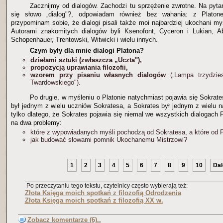
Zacznijmy od dialogów. Zachodzi tu sprzężenie zwrotne. Na pyta
się słowo „dialog"?, odpowiadam również bez wahania: z Plato
przypominam sobie, że dialogi pisali także moi najbardziej ukochani myśl
Autorami znakomitych dialogów byli Ksenofont, Cyceron i Lukian, Ab
Schopenhauer, Trentowski, Witwicki i wielu innych.
Czym były dla mnie dialogi Platona?
dziełami sztuki (zwłaszcza „Uczta"),
propozycją uprawiania filozofii,
wzorem przy pisaniu własnych dialogów
(„Lampa trzydzie
Twardowskiego").
Po drugie, w myśleniu o Platonie natychmiast pojawia się Sokrates
był jednym z wielu uczniów Sokratesa, a Sokrates był jednym z wielu na
tylko dlatego, że Sokrates pojawia się niemal we wszystkich dialogach 
na dwa problemy:
które z wypowiadanych myśli pochodzą od Sokratesa, a które od 
jak budować słowami pomnik Ukochanemu Mistrzowi?
1
2
3
4
5
6
7
8
9
10
Dale
Po przeczytaniu tego tekstu, czytelnicy często wybierają też:
Złota Księga moich spotkań z filozofią Odrodzenia
Złota Księga moich spotkań z filozofią XX w.
Zobacz komentarze (6)..