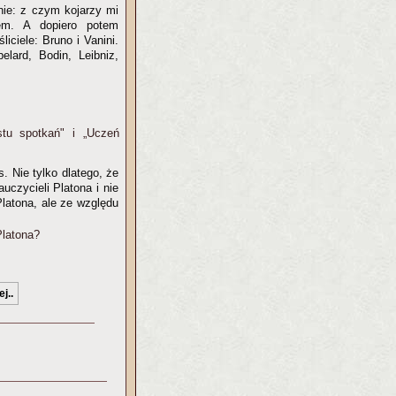
nie: z czym kojarzy mi
nem. A dopiero potem
iciele: Bruno i Vanini.
elard, Bodin, Leibniz,
stu spotkań" i „Uczeń
. Nie tylko dlatego, że
uczycieli Platona i nie
Platona, ale ze względu
Platona?
j..