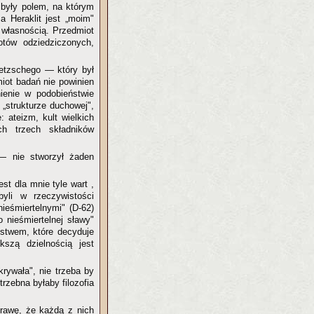
a były polem, na którym
a Heraklit jest „moim"
ą własnością. Przedmiot
otów odziedziczonych,
etzschego — który był
iot badań nie powinien
enie w podobieństwie
 „strukturze duchowej",
: ateizm, kult wielkich
ch trzech składników
 — nie stworzył żaden
est dla mnie tyle wart ,
byli w rzeczywistości
nieśmiertelnymi" (D-62)
o nieśmiertelnej sławy"
óstwem, które decyduje
kszą dzielnością jest
krywała", nie trzeba by
rzebna byłaby filozofia
prawę, że każdą z nich