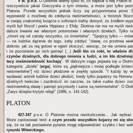
V w. p.n.e.
O Diotimie wiemy tylko to, co napisał o niej Platon w 
rzeczywiście jakaś Greczynka o tym imieniu, a może jest tylko pos
Platona. Przede wszystkim jednak liczy się przypomniana przez S
wypowiedź o możliwej do zdobycia nieśmiertelności, a historyk filozo
w swojej znakomitej książce o sofistach trafny domysł, że źródłem wyp
myśli był filozof i poeta Hippiasz z Elidy. Diotima nie ma na myśli nieś
dalsze trwanie we własnym potomstwie i własnych dziełach. Tylko 
„chroni się od zatraty wszystko, co śmiertelne". "Spojrzyj tylko — mó
— na ludzkie dążenie do tego, żeby zdobyć "sławę, co przetrwa wiek
dotknie; jak za nią gotowi w ogień skoczyć, wierząc, że nie umiera p
i że pozostanie po nich pamięć (...)
Jeśli kto co robi, to właśnie dl
czynów dzielnych, dla dobrego imienia u ludzi, a im kto dzielniej
tacy nieśmiertelność kochają
". W dalszym ciągu pojawia się u Diotim
kategoria: „dzieła" (
erga
), które są „piękniejsze i mniej podległe śmierc
nieśmiertelne"] niż dzieci płodzone w zwykły sposób. "I każdy by wo
wydawać aniżeli ludzkie dzieci płodzić, kiedy tylko popatrzy na Homera 
dzielnych twórców i zazdrościć im zacznie, ze takie cudne dzieci zost
nieśmiertelną sławę i pamięć przyniosły i same są nieśmiertelne". O Dio
„Zarys dziejów krytyki religii" (1986, s. 141-142).
PLATON
427-347
p.n.e. O Platonie można nieskończenie... Jak wybrać 
Może zastosować test
: z czym przede wszystkim kojarzy mi się sł
się, że na tak postawione pytanie mogę odpowiedzieć szybko i bez wa
rysunki Witwickiego.