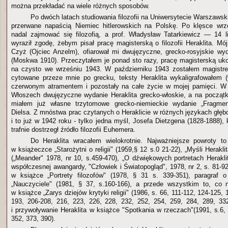
można przekładać na wiele różnych sposobów.
Po dwóch latach studiowania filozofii na Uniwersytecie Warszawsk
przerwane napaścią Niemiec hitlerowskich na Polskę. Po klęsce wrz
nadal zajmować się filozofią, a prof. Władysław Tatarkiewicz — 14 
wyraził zgodę, żebym pisał pracę magisterską o filozofii Heraklita. Mój
Czyż (Ojciec Anzelm), ofiarował mi dwujęzyczne, grecko-rosyjskie wyd
(Moskwa 1910). Przeczytałem je ponad sto razy, pracę magisterską uk
na czysto we wrześniu 1943. W październiku 1943 zostałem magistrem
cytowane przeze mnie po grecku, teksty Heraklita wykaligrafowałem (
czerwonym atramentem i pozostały na całe życie w mojej pamięci. W
Włoszech dwujęzyczne wydanie Heraklita grecko-włoskie, a na początk
miałem już własne trzytomowe grecko-niemieckie wydanie „Fragmen
Dielsa. Z mnóstwa prac czytanych o Heraklicie w różnych językach głęb
i to już w 1942 roku - tylko jedna myśl, Josefa Dietzgena (1828-1888),
trafnie dostrzegł źródło filozofii Euhemera.
Do Heraklita wracałem wielokrotnie. Najważniejsze powroty to
w książeczce „Starożytni o religii" (1959,§ 12 s.0 21-22), „Myśli Herakl
(„Meander" 1978, nr 10, s.459-470), „O dźwiękowych portretach Herakl
współczesnej awangardy, "Człowiek i Światopogląd", 1978, nr 2, s. 81-92"
w książce „Portrety filozofów" (1978, § 31 s. 339-351), paragraf o
„Nauczyciele" (1981, § 37, s.160-166), a przede wszystkim to, co n
w książce „Zarys dziejów krytyki religii" (1986, s. 66, 111-112, 124-125,
193, 206-208, 216, 223, 226, 228, 232, 252, 254, 259, 284, 289, 33
i przywoływanie Heraklita w książce "Spotkania w rzeczach"(1991, s.6,
352, 373, 390).