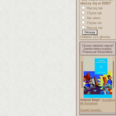
skoczy się w 2026?
Raczej tak
Chyba tak
Nie wiem
Chyba nie
Raczej nie
Oddano 121 głosów.
Chcesz wiedzieć więcej?
Zamów dobrą książkę.
Propozycje Racjonalisty:
Antonio Negri -
Goodbye
Mr Socialism
Znajdź książkę..