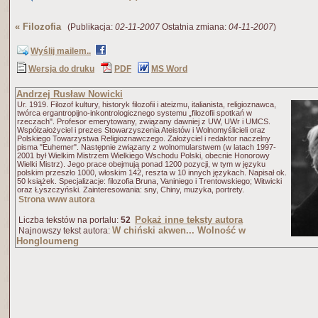
«
Filozofia
(Publikacja:
02-11-2007
Ostatnia zmiana:
04-11-2007
)
Wyślij mailem..
Wersja do druku
PDF
MS Word
Andrzej Rusław Nowicki
Ur. 1919. Filozof kultury, historyk filozofii i ateizmu, italianista, religioznawca,
twórca ergantropijno-inkontrologicznego systemu „filozofii spotkań w
rzeczach". Profesor emerytowany, związany dawniej z UW, UWr i UMCS.
Współzałożyciel i prezes Stowarzyszenia Ateistów i Wolnomyślicieli oraz
Polskiego Towarzystwa Religioznawczego. Założyciel i redaktor naczelny
pisma "Euhemer". Następnie związany z wolnomularstwem (w latach 1997-
2001 był Wielkim Mistrzem Wielkiego Wschodu Polski, obecnie Honorowy
Wielki Mistrz). Jego prace obejmują ponad 1200 pozycji, w tym w języku
polskim przeszło 1000, włoskim 142, reszta w 10 innych językach. Napisał ok.
50 książek. Specjalizacje: filozofia Bruna, Vaniniego i Trentowskiego; Witwicki
oraz Łyszczyński. Zainteresowania: sny, Chiny, muzyka, portrety.
Strona www autora
Pokaż inne teksty autora
Liczba tekstów na portalu:
52
W chiński akwen... Wolność w
Najnowszy tekst autora:
Hongloumeng