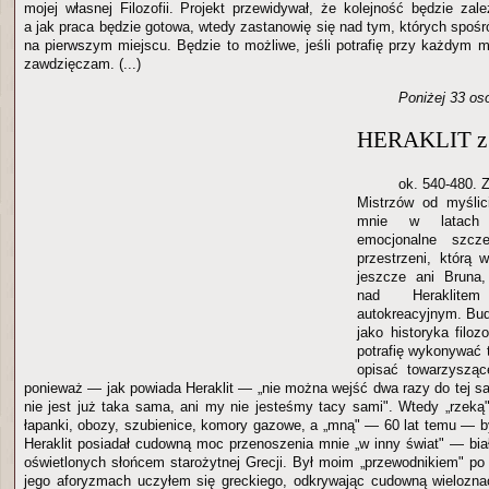
mojej własnej Filozofii. Projekt przewidywał, że kolejność będzie zal
a jak praca będzie gotowa, wtedy zastanowię się nad tym, których spoś
na pierwszym miejscu. Będzie to możliwe, jeśli potrafię przy każdym m
zawdzięczam. (...)
Poniżej 33 os
HERAKLIT z 
ok. 540-480.
Mistrzów od myślic
mnie w latach 
emocjonalne szcze
przestrzeni, którą 
jeszcze ani Bruna,
nad Heraklite
autokreacyjnym. Bu
jako historyka filoz
potrafię wykonywać 
opisać towarzysząc
ponieważ — jak powiada Heraklit — „nie można wejść dwa razy do tej sa
nie jest już taka sama, ani my nie jesteśmy tacy sami". Wtedy „rzeką"
łapanki, obozy, szubienice, komory gazowe, a „mną" — 60 lat temu — był
Heraklit posiadał cudowną moc przenoszenia mnie „w inny świat" — bi
oświetlonych słońcem starożytnej Grecji. Był moim „przewodnikiem" po
jego aforyzmach uczyłem się greckiego, odkrywając cudowną wielozn