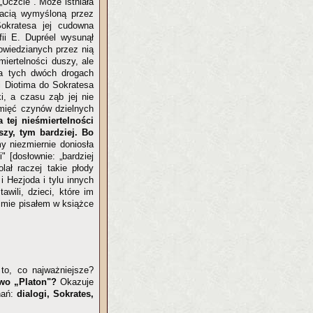
„Uczcie". Może istniała
tacią wymyśloną przez
okratesa jej cudowna
fii E. Dupréel wysunął
owiedzianych przez nią
miertelności duszy, ale
na tych dwóch drogach
wi Diotima do Sokratesa
i, a czasu ząb jej nie
amięć czynów dzielnych
a tej nieśmiertelności
szy, tym bardziej. Bo
y niezmiernie doniosła
i" [dosłownie: „bardziej
lał raczej takie płody
i Hezjoda i tylu innych
awili, dzieci, które im
timie pisałem w książce
to, co najważniejsze?
owo „Platon"?
Okazuje
hań:
dialogi, Sokrates,