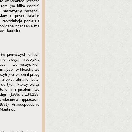
rto wspomnieć jeszcze
tam (na kilka godzin)
 starożytny posążek
em ją i przez wiele lat
reprodukcje popiersia
ymboliczne znaczenie ma
od Heraklita.
(w pierwszych dniach
ie swoją, niezwykłą
nność i we wszystkich
tyce i w filozofii, ale
ożytny Grek cenił pracę
zrobić: ubranie, buty,
 do tych, którzy wciąż
to o nim pisałem, ale
ligii" (1986, s.134,139-
to właśnie z Hippiaszem
(1991). Prawdopodobnie
Mantinei.