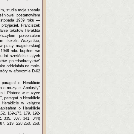
im, studia moje zostały
eśniowej postanowiłem
listopada 1939 roku —
 przyjaciel, Franciszek
anie tekstów Heraklita
ończyłem i przepisałem
 filozofii. Wszystkie,
w pracy magisterskiej)
 1946 roku kupiłem we
u lat sześćdziesiątych
tów przedsokratyków"
oko oddziałała na mnie-
 który w aforyzmie D-62
 paragraf o Heraklicie
ita o muzyce. Apokryfy"
ita i Platona w muzyce
, paragraf o Heraklicie
 Heraklicie w książce
apisałem o Heraklicie
 152, 169-173, 179, 192-
2, 335, 337, 341, 344)
 87, 219, 228,250, 268,