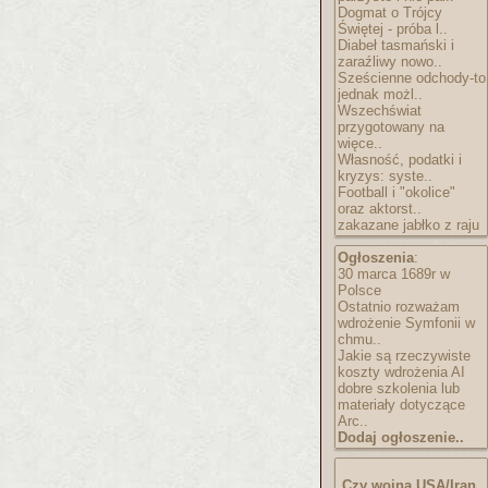
Dogmat o Trójcy
Świętej - próba l..
Diabeł tasmański i
zaraźliwy nowo..
Sześcienne odchody-to
jednak możl..
Wszechświat
przygotowany na
więce..
Własność, podatki i
kryzys: syste..
Football i "okolice"
oraz aktorst..
zakazane jabłko z raju
Ogłoszenia
:
30 marca 1689r w
Polsce
Ostatnio rozważam
wdrożenie Symfonii w
chmu..
Jakie są rzeczywiste
koszty wdrożenia AI
dobre szkolenia lub
materiały dotyczące
Arc..
Dodaj ogłoszenie..
Czy wojna USA/Iran