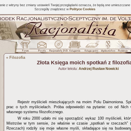
tanie z witryny bez zmiany ustawień Twojej przeglądarki oznacza, że będą one umieszcza
Szczegóły znajdziesz w
Polityce Cookies
«
Filozofia
Złota Księga moich spotkań z filozofią
Autor tekstu:
Andrzej Rusław Nowicki
Rejestr myślicieli mieszkających na moim Polu Daimoniona. Sp
prac o tych myślicielach. Próba odpowiedzi na pytanie: co od Nich
własnego systemu filozoficznego.
W roku 2000 udało mi się sporządzić wykaz 100 myślicieli, kt
Mistrzów w tym sensie, że właśnie w czasie „spotkań w rzeczach" 
Rzeczach) rodziły się moje własne myśli, składające się na budowa