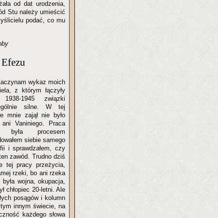
eżała od dat urodzenia,
ród Stu należy umieścić
yślicielu podać, co mu
oby
Efezu
 Zaczynam wykaz moich
iela, z którym łączyły
1938-1945 związki
gólnie silne. W tej
we mnie zajął nie było
 ani Vaniniego. Praca
m była procesem
dowałem siebie samego
ofii i sprawdzałem, czy
ten zawód. Trudno dziś
e tej pracy przeżycia,
mej rzeki, bo ani rzeka
 była wojna, okupacja,
 chłopiec 20-letni. Ale
ałych posągów i kolumn
 tym innym świecie, na
aczność każdego słowa