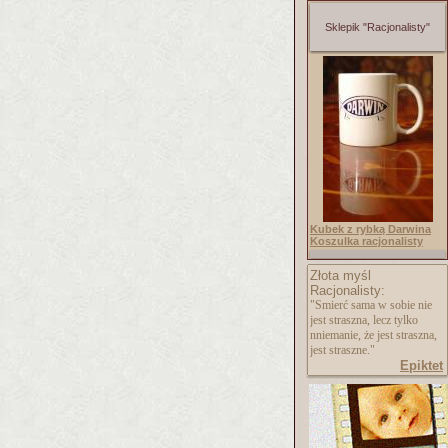
Sklepik "Racjonalisty"
Kubek z rybką Darwina
Koszulka racjonalisty
Złota myśl
Racjonalisty:
"Smierć sama w sobie nie
jest straszna, lecz tylko
nniemanie, że jest straszna,
jest straszne."
Epiktet