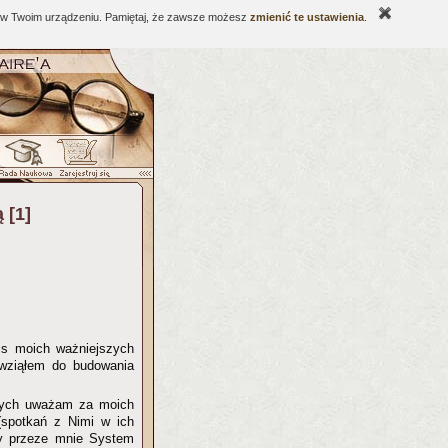
ne w Twoim urządzeniu. Pamiętaj, że zawsze możesz
zmienić te ustawienia
.
 [1]
is moich ważniejszych
 wziąłem do budowania
órych uważam za moich
(spotkań z Nimi w ich
ny przeze mnie System