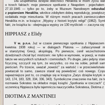
Dla uzupełnienia dziejów obecności Heraklita w moim życiu wa
o trzech faktach: moje pierwsze spotkanie z Neapolem - pojechałem 
27.10.1945 — tylko po to, żeby w Muzeum Narodowym
odszukać
z popiersiem Heraklita
; wkrótce zdobyłem dobrą reprodukcję, powiększył
ozdabiała moje mieszkania. W różnym moich pracach zamieszczałem 
Heraklita m.in. w książce: „Wypisy z historii krytyki religii" (1962). S
fakt, że książka ta - obejmująca wypisy ze 130 myślicieli — zaczyna się 
HIPPIASZ z Elidy
V w. p.n.e.
Już w czasie pierwszego spotkania z Hippiaszem 
kwietnia 1938 roku) — w dialogach Platona — zafascynował mn
w starożytnej Grecji, aksjologią. Po pierwsze, cenił wszechstro
dziedzinach chciał być mistrzem: nie tylko w wymowie, w poezji, w matema
także we wszystkich sztukach i rzemiosłach. Po drugie, jako jedyny star
fizyczną; szczycił się tym, że wszystko, co ma na sobie, potrafi sam 
pierścień. Po trzecie, uważał „nowość" za wartość i w przeciwieństwie
powtarzali to samo, zawsze starał się powiedzieć coś nowego. Częs
najważniejsze jest to, co znajduje się w książce „Zarys dziejów krytyki re
143, 174, 183, 328, 334, 336, 343). Symboliczne znaczenie ma fakt, że 
rozmawia Sokrates na okładce mojej książki „Spotkania w rzeczach" 
uczennicą Hippiasza była tajemnicza nauczycielka Sokratesa, Diotima z 
DIOTIMA Z MANTINEI