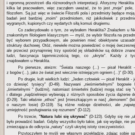
i ogromną przestrzeń dla różnorodnych interpretacji. Aforyzmy Heraklit
kilka lat pracowałem, więc zacząłem uważać, że to jest „moje" pole, 
filozofem. Są już więc w świecie Filozofii pola i przedmioty będące moj
badań jest bardziej „moim" przedmiotem, niż jakikolwiek z przedmi
wygranych, kupionych czy wydartych siłą komuś drugiemu.
Co zadecydowało o tym, że wybrałem Heraklita? Znalazłem u Ni
znakomitym filologiem klasycznym — myśl, że wybór filozofa na przedm
być wyborem przypadkowym, ale powinien mieć obiektywne uzasadni
struktury duchowej. Otóż, niewiele można powiedzieć o mojej ówczesnej
ale przecież przynajmniej trzy spośród jej składników są dobrze znane
ludzi, fascynacja tajemniczością tego, co „ukryte". Każdy z ty
znajdowałem u Heraklita.
Po pierwsze, ateizm: "Świata naszego (...) — pisał Heraklit
z bogów (...), jako że świat jest wiecznie istniejącym ogniem (...)" (D-30).
Po drugie, kult wielkich ludzi: „Jeden człowiek — pisał Heraklit - j
co dziesięć tysięcy" (D-49). Nazywani „nieśmiertelnymi" bogowie 
„śmiertelnymi " (ludźmi), natomiast śmiertelni (ludzie) mogą stać się "
i dlatego „najdzielniejsi wybierają z różnych sposobów życia dążenie d
(D-29). Taki właśnie „ethos" jest [mieszkającym w nas] „demonem" (b
o naszym losie) (D-119). Są różne rodzaje dzielności, ale „najwię
umiejętność posługiwania się rozumem" (D-112).
Po trzecie,
"Natura lubi się ukrywać"
(D-123). Gdyby się nie „u
było prowadzić badań. Gdyby wszystko było takie, jak się wydaje, nie pot
zmierzająca do odkrycia „natury" czyli ukrytej istoty rzeczywistości.
Przytoczyłem te myśli we własnym przekładzie, zdając sobie s