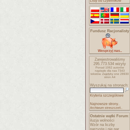
Listy od czytelników
Fundusz Racjonalisty
Wesprzyj nas..
Zarejestrowaliśmy
295.773.534
wizyty
Ponad 1062 autorów
napisało
dla nas 7343
tekstów.
Zajęłyby one 28930
stron A4
Wyszukaj na stronach:
Kryteria szczegółowe
Najnowsze strony..
Archiwum streszczeń..
Ostatnie wątki Forum
:
iluzja wolności
Wzór na liczby
parzyste i nie par..