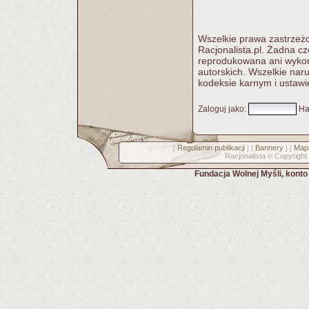
Wszelkie prawa zastrzeżo
Racjonalista.pl. Żadna c
reprodukowana ani wykorz
autorskich. Wszelkie nar
kodeksie karnym i ustawi
Zaloguj jako
:
Ha
Regulamin publikacji
Bannery
Mapa
[
] [
] [
Racjonalista
Copyright
©
Fundacja Wolnej Myśli, kont