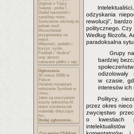
Dogmat o Trójcy
Intelektuali
Świętej - próba l..
Diabeł tasmański i
odzyskania niepod
zaraźliwy nowo..
rewolucji”, bardz
Sześcienne odchody-to
jednak możl..
politycznego. Czy 
Wszechświat
Według filozofa, A
przygotowany na
więce..
paradoksalna sytu
Własność, podatki i
kryzys: syste..
Grupy na
Football i "okolice"
oraz aktorst..
bardziej bezc
zakazane jabłko z raju
społeczeństw
Ogłoszenia
:
odizolowały 
30 marca 1689r w
w czasie, gd
Polsce
Ostatnio rozważam
interesów ich
wdrożenie Symfonii w
chmu..
Jakie są rzeczywiste
Politycy, niez
koszty wdrożenia AI
przez okres nieco 
dobre szkolenia lub
materiały dotyczące
zwycięstwo przec
Arc..
o kwestiach p
Dodaj ogłoszenie..
intelektualist
komentatorów i 
Czy wojna USA/Iran