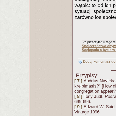
wątpić: to od ich
sytuacji społeczn
zarówno los społe
Po przeczytaniu tego tek
Społeczeństwo obywa
Socjopatia a bycie w
Dodaj komentarz do 
Przypisy:
[ 7 ]
Audrius Navickas
kreipimasis?" [How did
congregation appear?
[ 8 ]
Tony Judt,
Postw
695-696.
[ 9 ]
Edward W. Said
Vintage 1996.