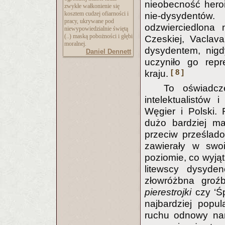
nieobecność heroi
zwykłe wałkonienie się
kosztem cudzej ofiarności i
nie-dysydentów
pracy, ukrywane pod
odzwierciedlona 
niewypowiedzialnie świętą
(..) maską pobożności i głębi
Czeskiej, Vaclava
moralnej.
dysydentem, nigd
Daniel Dennett
uczyniło go repr
[ 8 ]
kraju.
To oświadcz
intelektualistów
Węgier i Polski.
dużo bardziej ma
przeciw prześlado
zawierały w sw
poziomie, co wyjąt
litewscy dysyden
złowróżbna groź
pierestrojki
czy ‘Ś
najbardziej popul
ruchu odnowy nar