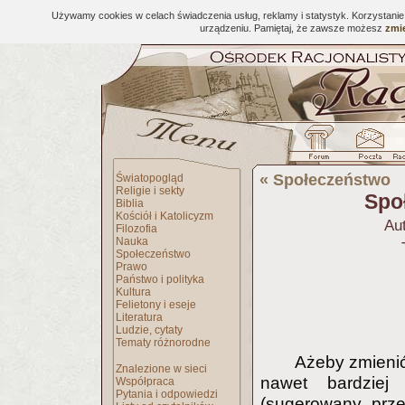
Używamy cookies w celach świadczenia usług, reklamy i statystyk. Korzystani
urządzeniu. Pamiętaj, że zawsze możesz
zmie
«
Społeczeństwo
Światopogląd
Religie i sekty
Spo
Biblia
Kościół i Katolicyzm
Au
Filozofia
Nauka
Społeczeństwo
Prawo
Państwo i polityka
Kultura
Felietony i eseje
Literatura
Ludzie, cytaty
Tematy różnorodne
Ażeby zmienić
Znalezione w sieci
nawet bardziej 
Współpraca
Pytania i odpowiedzi
(sugerowany prze