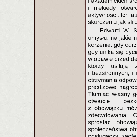
i akademickich śro
i niekiedy otwar
aktywności. Ich au
skurczeniu jak sfi
Edward W. 
umysłu, na jakie n
korzenie, gdy odr
gdy unika się byci
w obawie przed de
którzy usiłują
i bezstronnych, i
otrzymania odpow
prestiżowej nagro
Tłumiąc własny g
otwarcie i bezko
z obowiązku mów
zdecydowania. Cz
sprostać obowi
społeczeństwa oby
posługaczy zaof