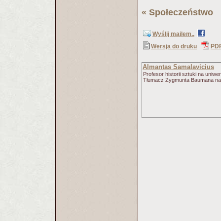
«
Społeczeństwo
(
Wyślij mailem..
Wersja do druku
PD
Almantas Samalavicius
Profesor historii sztuki na uniw
Tłumacz Zygmunta Baumana na l