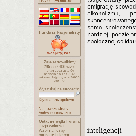
Listy od czytelników
emigrację spowod
alkoholizmu, p
skoncentrowanego
samo społeczeńs
Fundusz Racjonalisty
bardziej podziel
społecznej solidar
Wesprzyj nas..
Zarejestrowaliśmy
295.559.406
wizyt
Ponad 1062 autorów
napisało
dla nas 7343
tekstów.
Zajęłyby one 28930
stron A4
Wyszukaj na stronach:
Kryteria szczegółowe
Najnowsze strony..
Archiwum streszczeń..
Ostatnie wątki Forum
:
iluzja wolności
inteligencji
Wzór na liczby
parzyste i nie par..