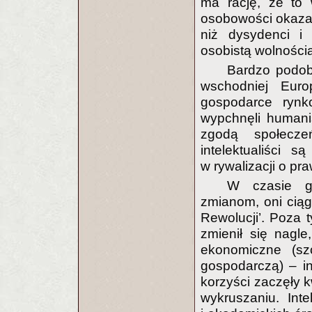
ma rację, że to 
osobowości okazał
niż dysydenci i 
osobistą wolnością
Bardzo podob
wschodniej Eur
gospodarce rynko
wypchnęli humanis
zgodą społecze
intelektualiści 
w rywalizacji o pr
W czasie gd
zmianom, oni ciąg
Rewolucji’. Poza t
zmienił się nagle
ekonomiczne (sz
gospodarczą) – i
korzyści zaczęły k
wykruszaniu. Int