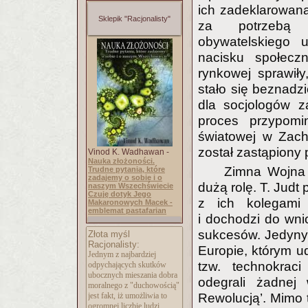
ich zadeklarowana
Sklepik "Racjonalisty"
za potrzebą 
obywatelskiego u
nacisku społecz
rynkowej sprawiły
stało się beznadzi
dla socjologów z
proces przypomi
światowej w Zacho
został zastąpiony
Vinod K. Wadhawan -
Nauka złożoności.
Zimna Wojna t
Trudne pytania, które
zadajemy o sobie i o
dużą rolę. T. Judt
naszym Wszechświecie
Czuję dotyk Jego
z ich kolegami 
Makaronowych Macek -
emblemat pastafarian
i dochodzi do wnio
sukcesów. Jedynym
Złota myśl
Racjonalisty:
Europie, którym ud
Jednym z najbardziej
tzw. technokraci
odpychających skutków
ubocznych mieszania dobra
odegrali żadnej 
moralnego z "duchowością"
Rewolucją’. Mimo 
jest fakt, iż umożliwia to
ogromnej liczbie ludzi