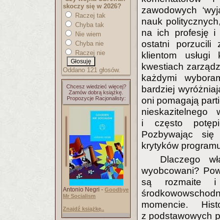
skoczy się w 2026?
zawodowych ‘wyjaś
Raczej tak
nauk politycznych
Chyba tak
na ich profesję 
Nie wiem
ostatni porzucil
Chyba nie
Raczej nie
klientom usługi
kwestiach zarządza
Oddano 121 głosów.
każdymi wyboram
Chcesz wiedzieć więcej?
bardziej wyróżniaj
Zamów dobrą książkę.
oni pomagają part
Propozycje Racjonalisty:
nieskazitelnego
i często potęp
Pozbywając się 
krytyków programu 
Dlaczego właś
wyobcowani? Powo
są rozmaite i 
Antonio Negri -
Goodbye
środkowowschodniej
Mr Socialism
momencie. His
Znajdź książkę..
z podstawowych pow