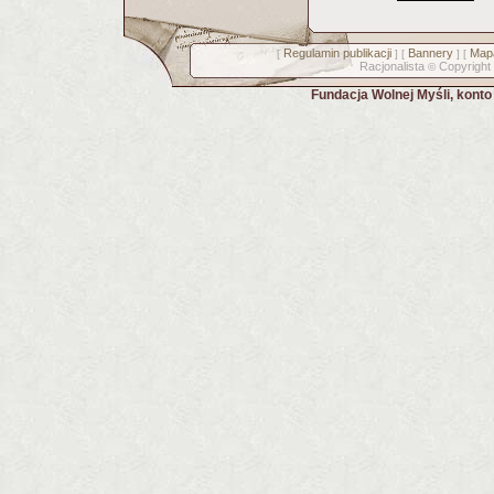
Regulamin publikacji
Bannery
Mapa
[
] [
] [
Racjonalista
Copyright
©
Fundacja Wolnej Myśli, kont