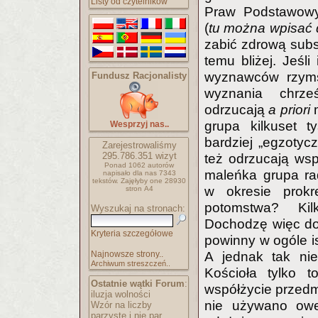
Listy od czytelników
Praw Podstawowyc
(
tu można wpisać 
zabić zdrową subs
temu bliżej. Jeśl
wyznawców rzyms
Fundusz Racjonalisty
wyznania chrze
odrzucają
a priori
m
grupa kilkuset t
Wesprzyj nas..
bardziej „egzotycz
Zarejestrowaliśmy
295.786.351
wizyt
też odrzucają ws
Ponad 1062 autorów
maleńka grupa rad
napisało
dla nas 7343
tekstów.
Zajęłyby one 28930
w okresie prok
stron A4
potomstwa? Kil
Wyszukaj na stronach:
Dochodzę więc do 
Kryteria szczegółowe
powinny w ogóle is
Najnowsze strony..
A jednak tak nie
Archiwum streszczeń..
Kościoła tylko 
Ostatnie wątki Forum
:
współżycie przedma
iluzja wolności
nie używano oweg
Wzór na liczby
parzyste i nie par..