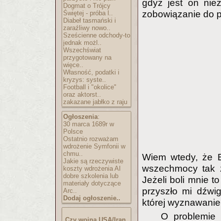
gdyż jest on nie
Dogmat o Trójcy
zobowiązanie do 
Świętej - próba l..
Diabeł tasmański i
zaraźliwy nowo..
Sześcienne odchody-to
jednak możl..
Wszechświat
przygotowany na
więce..
Własność, podatki i
kryzys: syste..
Football i "okolice"
oraz aktorst..
zakazane jabłko z raju
Ogłoszenia
:
30 marca 1689r w
Polsce
Ostatnio rozważam
wdrożenie Symfonii w
chmu..
Wiem wtedy, że B
Jakie są rzeczywiste
wszechmocy tak z
koszty wdrożenia AI
dobre szkolenia lub
Jeżeli boli mnie to
materiały dotyczące
przyszło mi dźwig
Arc..
Dodaj ogłoszenie..
której wyznawanie
O problemie 
Czy wojna USA/Iran