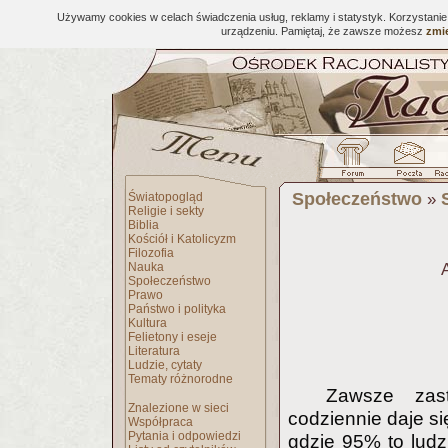
Używamy cookies w celach świadczenia usług, reklamy i statystyk. Korzystani
urządzeniu. Pamiętaj, że zawsze możesz
zmie
Społeczeństwo
Światopogląd
»
Religie i sekty
Biblia
Kościół i Katolicyzm
Filozofia
Nauka
Społeczeństwo
Prawo
Państwo i polityka
Kultura
Felietony i eseje
Literatura
Ludzie, cytaty
Tematy różnorodne
Zawsze zas
Znalezione w sieci
codziennie daje się
Współpraca
Pytania i odpowiedzi
gdzie 95% to ludz