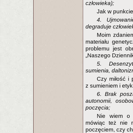
człowieka);
Jak w punkcie
4. Ujmowani
degraduje człowie
Moim zdaniem
materiału genetyc
problemu jest ob
„Naszego Dziennik
5. Desenzyt
sumienia, daltoniz
Czy miłość i 
z sumieniem i etyk
6. Brak posz
autonomii, osobo
poczęcia;
Nie wiem o 
mówiąc też nie m
poczęciem, czy chc