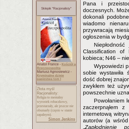
Pana i przeist
Sklepik "Racjonalisty"
doczesnych. Może 
dokonali podobneg
wiadomo nienaru
przywracają miesi
ogłoszenia w bydg
Niepłodność 
Classification o
kobieca; N46 – ni
Anatol France -
Kościół a
Wypowiedzi pa
Rzeczpospolita
Mariusz Agnosiewicz -
sobie wystawiła 
Kryminalne dzieje
dość dobrej znajom
papiestwa tom I
zwykłem też używ
Złota myśl
powszechnie uzna
Racjonalisty:
Religia to mentalny
Powołaniem le
wyrostek robaczkowy,
przestarzały, ale jeszcze nie
zaczerpnąłem z 
obumarły (często w stanie
internetową witry
zapalnym).
Simon Jenkins
autorów (a wśród 
„
Zapłodnienie p