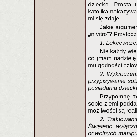
dziecko. Prosta 
katolika nakazywał
mi się zdaje.
Jakie argumen
„in vitro”? Przyto
1. Lekceważen
Nie każdy wie
co (mam nadzieję 
mu godności człow
2. Wykroczen
przypisywanie so
posiadania dziecka
Przypomnę, z
sobie ziemi poddan
możliwości są rea
3. Traktowani
Świętego, wyłącz
dowolnych manipul