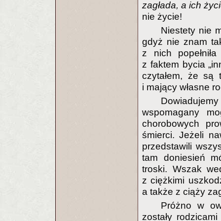
zagłada, a ich ży
nie życie!
Niestety nie 
gdyż nie znam ta
z nich popełnił
z faktem bycia „i
czytałem, że są t
i mający własne ro
Dowiadujem
wspomagany mog
chorobowych pro
śmierci. Jeżeli 
przedstawili wszy
tam doniesień mó
troski. Wszak we
z ciężkimi uszkod
a także z ciąży za
Próżno w ow
zostały rodzicami