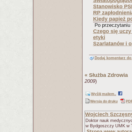
Światopoglądow
Stanowisko PS
RP zapłodnienia
Kiedy papież po
Po przeczytaniu t
Czego się uczy
etyki
Szarlatanów i 
Dodaj komentarz do 
«
Służba Zdrowia
(
2009
)
Wyślij mailem..
Wersja do druku
PD
Wojciech Szczęsn
Doktor nauk medycznyc
w Bydgoszczy UMK w Tor
Strona www autora