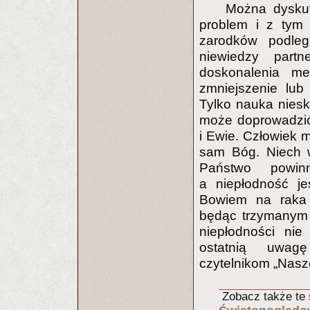
Można dyskut
problem i z tym
zarodków podleg
niewiedzy part
doskonalenia me
zmniejszenie lub
Tylko nauka niesk
może doprowadzić
i Ewie. Człowiek m
sam Bóg. Niech w
Państwo powi
a niepłodność je
Bowiem na raka 
będąc trzymanym 
niepłodności nie
ostatnią uwag
czytelnikom „Nasz
Zobacz także te 