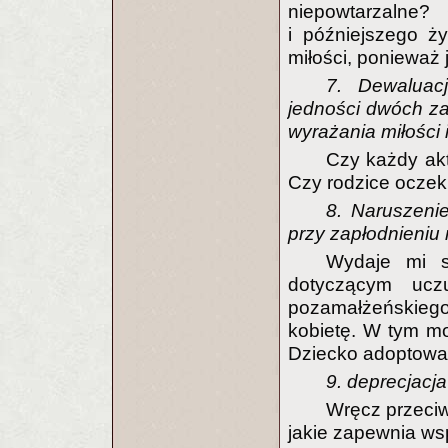
niepowtarzalne?
i późniejszego 
miłości, ponieważ je
7. Dewaluac
jedności dwóch za
wyrażania miłości 
Czy każdy ak
Czy rodzice oczeku
8. Naruszenie
przy zapłodnieniu
Wydaje mi s
dotyczącym ucz
pozamałżeńskiego,
kobietę. W tym mo
Dziecko adoptowan
9. deprecjacj
Wręcz przeciwn
jakie zapewnia ws