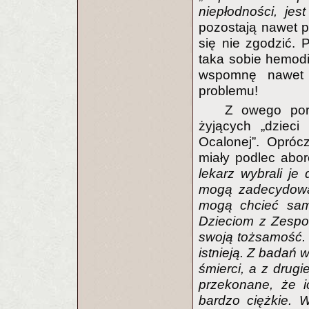
niepłodności, je
pozostają nawet p
się nie zgodzić.
taka sobie hemodia
wspomnę nawet o
problemu!
Z owego port
żyjących „dzieci
Ocalonej”. Oprócz
miały podlec abor
lekarz wybrali je 
mogą zadecydować
mogą chcieć sam
Dzieciom z Zespo
swoją tożsamość.
istnieją. Z badań 
śmierci, a z drugi
przekonane, że i
bardzo ciężkie. W