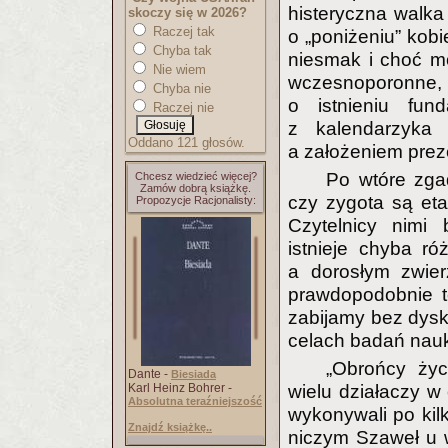
histeryczna walk
skoczy się w 2026?
Raczej tak
o „poniżeniu” kob
Chyba tak
niesmak i choć m
Nie wiem
wczesnoporonne,
Chyba nie
o istnieniu fun
Raczej nie
z kalendarzyka
Oddano 121 głosów.
a założeniem prez
Po wtóre zga
Chcesz wiedzieć więcej?
Zamów dobrą książkę.
czy zygota są eta
Propozycje Racjonalisty:
Czytelnicy nimi
istnieje chyba r
a dorosłym zwier
prawdopodobnie t
zabijamy bez dysku
celach badań nau
„Obrońcy życ
Dante -
Biesiada
Karl Heinz Bohrer -
wielu działaczy w
Absolutna teraźniejszość
wykonywali po kilka
Znajdź książkę..
niczym Szaweł u 