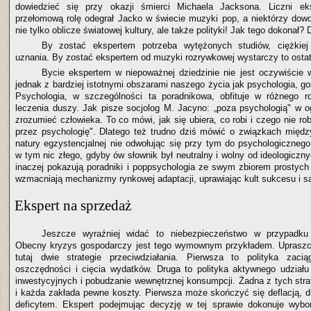
dowiedzieć się przy okazji śmierci Michaela Jacksona. Liczni eks
przełomową rolę odegrał Jacko w świecie muzyki pop, a niektórzy dowod
nie tylko oblicze światowej kultury, ale także polityki! Jak tego dokonał?
By zostać ekspertem potrzeba wytężonych studiów, ciężkie
uznania. By zostać ekspertem od muzyki rozrywkowej wystarczy to ostat
Bycie ekspertem w niepoważnej dziedzinie nie jest oczywiście
jednak z bardziej istotnymi obszarami naszego życia jak psychologia, g
Psychologia, w szczególności ta poradnikowa, obfituje w różnego ro
leczenia duszy. Jak pisze socjolog M. Jacyno: „poza psychologią" w og
zrozumieć człowieka. To co mówi, jak się ubiera, co robi i czego nie robi
przez psychologię". Dlatego też trudno dziś mówić o związkach międz
natury egzystencjalnej nie odwołując się przy tym do psychologicznego
w tym nic złego, gdyby ów słownik był neutralny i wolny od ideologiczny
inaczej pokazują poradniki i poppsychologia ze swym zbiorem prostych 
wzmacniają mechanizmy rynkowej adaptacji, uprawiając kult sukcesu i sa
Ekspert na sprzedaż
Jeszcze wyraźniej widać to niebezpieczeństwo w przypadku 
Obecny kryzys gospodarczy jest tego wymownym przykładem. Upraszcz
tutaj dwie strategie przeciwdziałania. Pierwsza to polityka zaci
oszczędności i cięcia wydatków. Druga to polityka aktywnego udział
inwestycyjnych i pobudzanie wewnętrznej konsumpcji. Żadna z tych strat
i każda zakłada pewne koszty. Pierwsza może skończyć się deflacją, dr
deficytem. Ekspert podejmując decyzję w tej sprawie dokonuje wybor