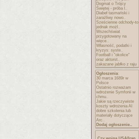
Dogmat o Trójcy
Świętej - próba l..
Diabeł tasmański i
zaraźliwy nowo..
Sześcienne odchody-to
jednak możl..
Wszechświat
przygotowany na
więce..
Własność, podatki i
kryzys: syste..
Football i "okolice"
oraz aktorst..
zakazane jabłko z raju
Ogłoszenia
:
30 marca 1689r w
Polsce
Ostatnio rozważam
wdrożenie Symfonii w
chmu..
Jakie są rzeczywiste
koszty wdrożenia AI
dobre szkolenia lub
materiały dotyczące
Arc..
Dodaj ogłoszenie..
Czy wojna USA/Iran