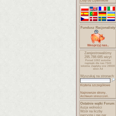
Listy od czytelników
Fundusz Racjonalisty
Wesprzyj nas..
Zarejestrowaliśmy
295.788.685
wizyt
Ponad 1062 autorów
napisało
dla nas 7343
tekstów.
Zajęłyby one 28930
stron A4
Wyszukaj na stronach:
Kryteria szczegółowe
Najnowsze strony..
Archiwum streszczeń..
Ostatnie wątki Forum
:
iluzja wolności
Wzór na liczby
parzyste i nie par..