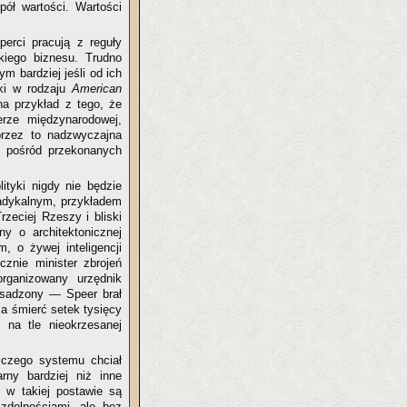
pół wartości. Wartości
erci pracują z reguły
kiego biznesu. Trudno
m bardziej jeśli od ich
ki w rodzaju
American
a przykład z tego, że
erze międzynarodowej,
 przez to nadzwyczajna
e pośród przekonanych
ityki nigdy nie będzie
radykalnym, przykładem
rzeciej Rzeszy i bliski
ny o architektonicznej
, o żywej inteligencji
cznie minister zbrojeń
organizowany urzędnik
esadzony — Speer brał
za śmierć setek tysięcy
na tle nieokrzesanej
iczego systemu chciał
rny bardziej niż inne
e w takiej postawie są
 zdolnościami, ale bez