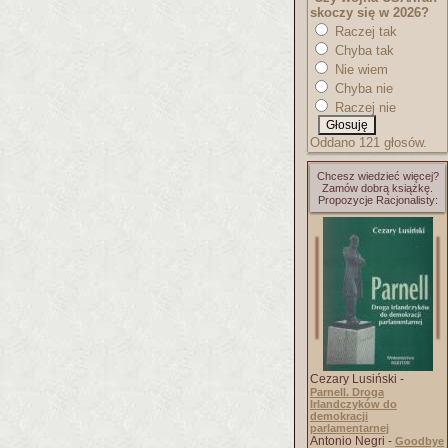
skoczy się w 2026?
Raczej tak
Chyba tak
Nie wiem
Chyba nie
Raczej nie
Oddano 121 głosów.
Chcesz wiedzieć więcej?
Zamów dobrą książkę.
Propozycje Racjonalisty:
Cezary Lusiński -
Parnell. Droga
Irlandczyków do
demokracji
parlamentarnej
Antonio Negri -
Goodbye