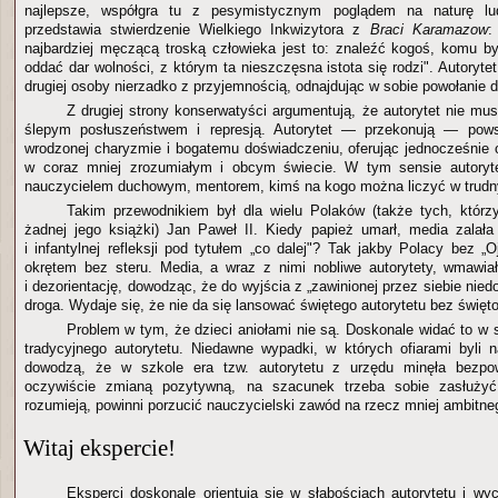
najlepsze, współgra tu z pesymistycznym poglądem na naturę lu
przedstawia stwierdzenie Wielkiego Inkwizytora z
Braci Karamazow
:
najbardziej męczącą troską człowieka jest to: znaleźć kogoś, komu b
oddać dar wolności, z którym ta nieszczęsna istota się rodzi". Autorytet
drugiej osoby nierzadko z przyjemnością, odnajdując w sobie powołanie d
Z drugiej strony konserwatyści argumentują, że autorytet nie mu
ślepym posłuszeństwem i represją. Autorytet — przekonują — powsta
wrodzonej charyzmie i bogatemu doświadczeniu, oferując jednocześnie 
w coraz mniej zrozumiałym i obcym świecie. W tym sensie autoryte
nauczycielem duchowym, mentorem, kimś na kogo można liczyć w trudn
Takim przewodnikiem był dla wielu Polaków (także tych, którzy
żadnej jego książki) Jan Paweł II. Kiedy papież umarł, media zalała
i infantylnej refleksji pod tytułem „co dalej"? Tak jakby Polacy bez „O
okrętem bez steru. Media, a wraz z nimi nobliwe autorytety, wmawia
i dezorientację, dowodząc, że do wyjścia z „zawinionej przez siebie niedo
droga. Wydaje się, że nie da się lansować świętego autorytetu bez święt
Problem w tym, że dzieci aniołami nie są. Doskonale widać to w 
tradycyjnego autorytetu. Niedawne wypadki, w których ofiarami byli n
dowodzą, że w szkole era tzw. autorytetu z urzędu minęła bezpow
oczywiście zmianą pozytywną, na szacunek trzeba sobie zasłużyć.
rozumieją, powinni porzucić nauczycielski zawód na rzecz mniej ambitne
Witaj ekspercie!
Eksperci doskonale orientują się w słabościach autorytetu i wyc