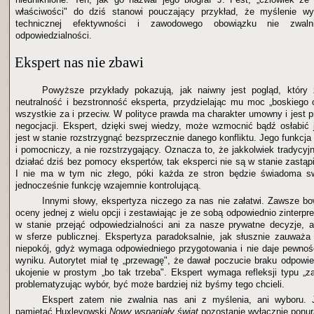
właściwości" do dziś stanowi pouczający przykład, że myślenie wy
technicznej efektywności i zawodowego obowiązku nie zwal
odpowiedzialności.
Ekspert nas nie zbawi
Powyższe przykłady pokazują, jak naiwny jest pogląd, który
neutralność i bezstronność eksperta, przydzielając mu moc „boskiego 
wszystkie za i przeciw. W polityce prawda ma charakter umowny i jest 
negocjacji. Ekspert, dzięki swej wiedzy, może wzmocnić bądź osłabić j
jest w stanie rozstrzygnąć bezsprzecznie danego konfliktu. Jego funkcj
i pomocniczy, a nie rozstrzygający. Oznacza to, że jakkolwiek tradycyjni
działać dziś bez pomocy ekspertów, tak eksperci nie są w stanie zastąpi
I nie ma w tym nic złego, póki każda ze stron będzie świadoma sw
jednocześnie funkcję wzajemnie kontrolującą.
Innymi słowy, ekspertyza niczego za nas nie załatwi. Zawsze 
oceny jednej z wielu opcji i zestawiając je ze sobą odpowiednio zinterpr
w stanie przejąć odpowiedzialności ani za nasze prywatne decyzje, 
w sferze publicznej. Ekspertyza paradoksalnie, jak słusznie zauważ
niepokój, gdyż wymaga odpowiedniego przygotowania i nie daje pewnoś
wyniku. Autorytet miał tę „przewagę", że dawał poczucie braku odpowie
ukojenie w prostym „bo tak trzeba". Ekspert wymaga refleksji typu „za
problematyzując wybór, być może bardziej niż byśmy tego chcieli.
Ekspert zatem nie zwalnia nas ani z myślenia, ani wyboru.
pamiętać Huxleyowski
Nowy wspaniały świat
pozostanie wyłącznie ponur