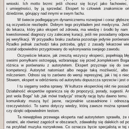
wnioski. Ich motto brzmi: jeśli chcesz się liczyć jako fachowie
i umiejętności, by ją sprzedać. Ekspert to człowiek znakomicie or
dziedzinie, górujący nad innymi w swym fachu.
W świecie podlegającym dynamicznemu rozwojowi i coraz głębszej 
są oczywiście niezbędni. Dobrym tego przykładem jest medycyna. Jeśl
do lekarza, który jako ekspert od zdrowia, ma wiedzę i środki by n
kwestionować diagnozy czy zalecanej kuracji, jeśli nie posiadamy odpo
jej weryfikacji. W przypadku braku zaufania pozostaje jedynie porównanie
Rzadko jednak zachodzi taka potrzeba, gdyż z zasady lekarzowi wie
został odpowiednio przygotowany do wykonywania swojego zawodu.
Oczywiście lekarze, jak zresztą wszyscy eksperci, popełniają bł
swoimi pomyłkami ostrzegają, wzbraniając się przed „kompleksem Boga"
różnica w porównaniu z autorytetem. Ekspert przyznaje się do swo
kompetencji. Autorytet natomiast albo neguje taką możliwość, alb
milczeniem. Odnosi się to zarówno do wersji represyjnej, jak i tej o niec
Słowem, ekspert w odróżnieniu od autorytetu dopuszcza sprzeciw i jest o
I tu sięgamy sedna sprawy. W kulturze eksperckiej nikt nie posi
Działalność ekspertów ogranicza się do propozycji, porady, sugestii. 
jest wola Boga" lub „tak mówi tradycja" straciły rację bytu dawno temu.
komunikaty muszą być jasne, racjonalnie uzasadnione i odnoszą
rzeczywistości. To samo dotyczy wiedzy, którą zawsze można sprawdz
czy dzięki odpowiednim testom.
Ta niewątpliwa przewaga eksperta nad autorytetem sprawiła, że n
ostatni, ale również zagościł w obszarach, zdawałoby się dalekich od p
na przykład muzyka rozrywkowa. Co oznacza bycie specjalistą w tej 