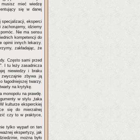
c, musisz mieć wiedzę
ientujący się w danej
specjalizacji, eksperci
i zachorujemy, idziemy
am pomóc. Nie ma sensu
wiednich kompetencji do
 opinii innych lekarzy.
rzymy, zakładając, że
ędy. Często sami przed
. I tu leży zasadnicza
jej niewiedzy i braku
o zwyczajnie zbywa ją
o łagodniejszej twarzy.
twarty na krytykę.
ada monopolu na prawdę.
Argumenty w stylu „taka
 W kulturze eksperckiej
ce się do mierzalnej
ić czy to w praktyce,
ie tylko wyparł on ten
oważnej ekspertyzy, jak
dziedzinie, można było