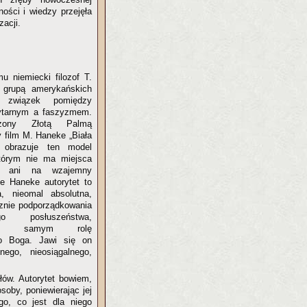
lności i wiedzy przejęła
zacji.
u niemiecki filozof T.
grupą amerykańskich
 związek pomiędzy
ytarnym a faszyzmem.
dzony Złotą Palmą
 film M. Haneke „Biała
 obrazuje ten model
órym nie ma miejsca
, ani na wzajemny
e Haneke autorytet to
a, nieomal absolutna,
znie podporządkowania
o posłuszeństwa,
tym samym rolę
go Boga. Jawi się on
ego, nieosiągalnego,
ałów. Autorytet bowiem,
soby, poniewierając jej
go, co jest dla niego