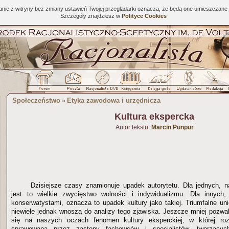
tanie z witryny bez zmiany ustawień Twojej przeglądarki oznacza, że będą one umieszcza
Szczegóły znajdziesz w
Polityce Cookies
Społeczeństwo
Etyka zawodowa i urzędnicza
»
Kultura ekspercka
Autor tekstu:
Marcin Punpur
Dzisiejsze czasy znamionuje upadek autorytetu. Dla jednych, na
jest to wielkie zwycięstwo wolności i indywidualizmu. Dla innyc
konserwatystami, oznacza to upadek kultury jako takiej. Triumfalne uni
niewiele jednak wnoszą do analizy tego zjawiska. Jeszcze mniej pozwa
się na naszych oczach fenomen kultury eksperckiej, w której roz
sprawowana przez zastępy fachowców i specjalistów, tworzącyc