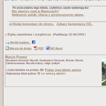
Po przeczytaniu tego tekstu, czytelnicy często wybierają też:
Kto utworzy rząd w Niemczech?
Hedonizm polski. Ujęcie z przymrużonym okiem.
Dodaj komentarz do strony..
Zobacz komentarze (11)..
«
Etyka zawodowa i urzędnicza
(Publikacja:
02-08-2009
)
Wyślij mailem..
Wersja do druku
PDF
MS Word
Marcin Punpur
Absolwent ekonomii i filozofii. Studiował w Olsztynie, Bremie i Bernie.
Zainteresowania: filozofia kultury, religii i polityki.
Pokaż inne teksty autora
Liczba tekstów na portalu:
53
W co wierzą ateiści
Najnowszy tekst autora: