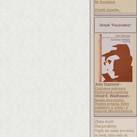
Mr Socialism
Znajdź książkę..
Sklepik "Racjonalisty"
John Diamond -
Cudowne mikstury.
Podręcznik sceptyka
Vinod K. Wadhawan -
Nauka złożoności.
Trudne pytania, które
zadajemy o sobie i o
naszym Wszechświecie
Złota myśl
Racjonalisty:
Nigdy nie mamy pewności,
że istota, która nam się