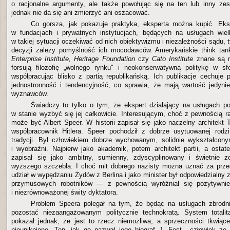
o racjonalne argumenty, ale także powołując się na ten lub inny zes
jednak nie da się ani zmierzyć ani oszacować.
Co gorsza, jak pokazuje praktyka, eksperta można kupić. Eksp
w fundacjach i prywatnych instytucjach, będących na usługach wiel
w takiej sytuacji oczekiwać od nich obiektywizmu i niezależności sądu, ty
decyzji zależy pomyślność ich mocodawców. Amerykańskie think tan
Enterprise Institute,
Heritage Foundation
czy
Cato Institute
znane są n
forsują filozofię „wolnego rynku" i neokonserwatywną politykę w sf
współpracując blisko z partią republikańską. Ich publikacje cechuje
jednostronność i tendencyjność, co sprawia, że mają wartość jedyni
wyznawców.
Świadczy to tylko o tym, że ekspert działający na usługach pol
w stanie wyzbyć się jej całkowicie. Interesującym, choć z pewnością 
może być Albert Speer. W historii zapisał się jako naczelny architekt T
współpracownik Hitlera. Speer pochodził z dobrze usytuowanej rodzi
tradycji. Był człowiekiem dobrze wychowanym, solidnie wykształconym
i wyobraźni. Najpierw jako akademik, potem architekt partii, a ostate
zapisał się jako ambitny, sumienny, zdyscyplinowany i świetnie z
wyższego szczebla. I choć mit dobrego nazisty można uznać za prz
udział w wypędzaniu Żydów z Berlina i jako minister był odpowiedzialny 
przymusowych robotników — z pewnością wyróżniał się pozytywnie 
i niezrównoważonej świty dyktatora.
Problem Speera polegał na tym, że będąc na usługach zbrodn
pozostać niezaangażowanym politycznie technokratą. System totalita
pokazał jednak, że jest to rzecz niemożliwa, a sprzeczności tkwiąc
nieuniknione. Ten, jak go nazwał jego biograf J. Fest, „człowiek ze