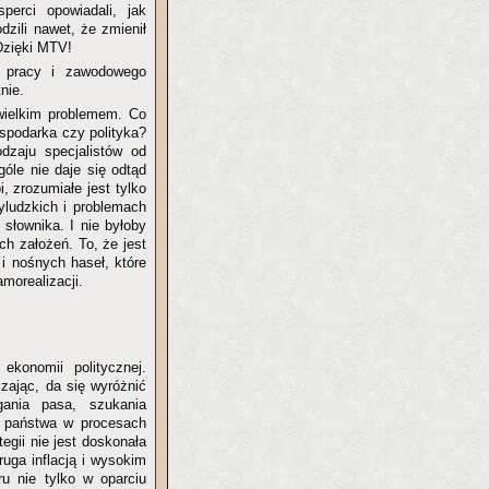
perci opowiadali, jak
zili nawet, że zmienił
 Dzięki MTV!
j pracy i zawodowego
nie.
 wielkim problemem. Co
ospodarka czy polityka?
dzaju specjalistów od
óle nie daje się odtąd
, zrozumiałe jest tylko
yludzkich i problemach
 słownika. I nie byłoby
ch założeń. To, że jest
i nośnych haseł, które
morealizacji.
ekonomii politycznej.
ając, da się wyróżnić
ągania pasa, szukania
u państwa w procesach
egii nie jest doskonała
uga inflacją i wysokim
u nie tylko w oparciu