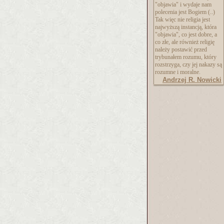
"objawia" i wydaje nam
polecenia jest Bogiem (..)
Tak więc nie religia jest
najwyższą instancją, która
"objawia", co jest dobre, a
co złe, ale również religię
należy postawić przed
trybunałem rozumu, który
rozstrzyga, czy jej nakazy są
rozumne i moralne.
Andrzej R. Nowicki