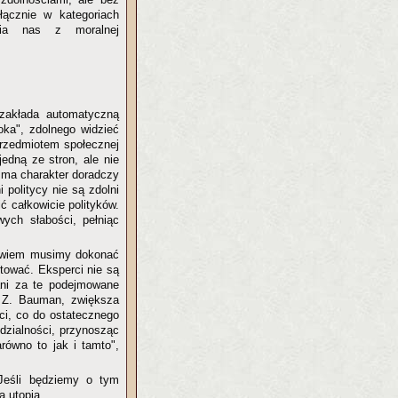
łącznie w kategoriach
nia nas z moralnej
 zakłada automatyczną
oka", zdolnego widzieć
przedmiotem społecznej
edną ze stron, ale nie
a ma charakter doradczy
 politycy nie są zdolni
ć całkowicie polityków.
ych słabości, pełniąc
bowiem musimy dokonać
etować. Eksperci nie są
ani za te podejmowane
a Z. Bauman, zwiększa
ci, co do ostatecznego
dzialności, przynosząc
równo to jak i tamto",
 Jeśli będziemy o tym
ą utopią.