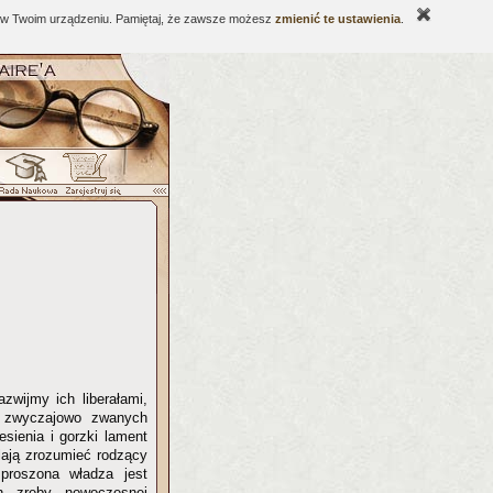
ne w Twoim urządzeniu. Pamiętaj, że zawsze możesz
zmienić te ustawienia
.
zwijmy ich liberałami,
h, zwyczajowo zwanych
esienia i gorzki lament
lają zrozumieć rodzący
proszona władza jest
h zręby nowoczesnej