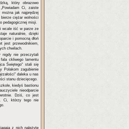
dzką, który obrazowo
 „Powiadam Ci, zaiste
y można jak najprędzej
 bierze ciężar wolności
o pedagogicznej misji.
si wcale iść w parze ze
je naturalnie, dzięki
oparcie i pomocną dłoń
t jest przewodnikiem,
ych chwilach.
 nigdy nie przeczytali
 fala ckliwego lamentu
jca Świętego" stali się
ły Polakom zagubienie
jrzałości" daleka u nas
ości stanu dziecięcego.
szkole, kiedyś bastionu
auczyciele nieodparcie
rotnie. Dziś, co jest
 Ci, którzy tego nie
go.
iągają z nich należyte