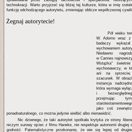
technokracji. Warto przyjrzeć się bliżej tej kulturze, która w imię rzete
funkcję odchodzącego autorytetu, zmieniając oblicze współczesnej cywili
Żegnaj autorytecie!
Pół wieku tem
W. Adorno wraz z 
badaczy wykazał
wychowaniem autor
Niedawno nagro
w Cannes najnowszy
Wstążka" świetnie
wychowawczy, w kt
ani na sprzeciw
szacunek. W obrazi
instancja nadrzędn
która wymaga wyłąc
i bezwzględneg
przejmując 
starotestamentowe
jako coś zewnętrzn
ponadnaturalnego, co można jedynie wielbić albo nienawidzić.
Nic dziwnego, że taki autorytet spotkała krytyka ze strony liber
niczym surowy ojciec z filmu Haneke, nie respektuje autonomii drugiej o
godność. Paternalistyczne przekonanie, że wie się lepiej od drugie