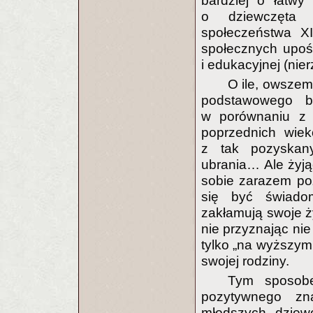
bardziej o łatwy
o dziewczęta po
społeczeństwa XI
społecznych upośl
i edukacyjnej (nier
O ile, owszem
podstawowego by
w porównaniu z p
poprzednich wiek
z tak pozyskanyc
ubrania… Ale żyj
sobie zarazem po
się być świado
zakłamują swoje ż
nie przyznając nie
tylko „na wyższym
swojej rodziny.
Tym sposobe
pozytywnego zn
młodszych dziewc