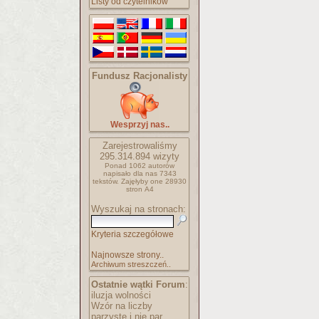
Listy od czytelników
Fundusz Racjonalisty
Wesprzyj nas..
Zarejestrowaliśmy
295.314.894
wizyty
Ponad 1062 autorów
napisało
dla nas 7343
tekstów.
Zajęłyby one 28930
stron A4
Wyszukaj na stronach:
Kryteria szczegółowe
Najnowsze strony..
Archiwum streszczeń..
Ostatnie wątki Forum
:
iluzja wolności
Wzór na liczby
parzyste i nie par..