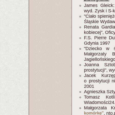
James Gleick:
wyd. Zysk i S-
"Ciało spienięż
Śląskie Wydaw
Renata Gardia
kobiecej", Ofi
F.S. Pierre Du
Gdynia 1997
"Dziecko w ś
Małgorzaty B
Jagiellońskieg
Joanna Sztob
prostytucji", w
Jacek Kurzęp
o prostytucji 
2001
Agnieszka Szty
Tomasz Kotl
Wiadomości24.
Małgorzata K
komórkę"
, nto