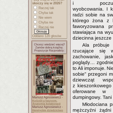
i poczuc
skoczy się w 2026?
Raczej tak
wyobcowania. I 
Chyba tak
radzi sobie na sw
Nie wiem
którego żona z h
Chyba nie
faworyzowana p
Raczej nie
stawiająca na wyu
Oddano 120 głosów.
dziecinna jeszcze 
Ala próbuje 
Chcesz wiedzieć więcej?
Zamów dobrą książkę.
rzucające się 
Propozycje Racjonalisty:
zachowanie, jas
poglądy… zgodnie
to Ali imponuje. N
sobie" przegoni ma
dziewcząt wsp
z kieszonkowego 
oferowane w g
dumpingowy. Tani s
Mariusz Agnosiewicz -
Kościół a faszyzm.
Młodociana p
Anatomia kolaboracji
Mariusz Agnosiewicz -
mężczyźni żądni 
Heretyckie dziedzictwo