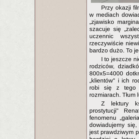
Przy okazji fi
w mediach dowiadu
„zjawisko marginal
szacuje się „zal
uczennic wszys
rzeczywiście niewi
bardzo dużo. To j
I to jeszcze n
rodziców, dziadk
800x5=4000 dotkn
„klientów" i ich r
robi się z tego
rozmiarach. Tłum l
Z lektury k
prostytucji" Re
fenomenu „galeri
dowiadujemy się, 
jest prawdziwym p