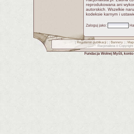
reprodukowana ani wykorz
autorskich. Wszelkie nar
kodeksie karnym i ustawi
Zaloguj jako
:
Ha
Regulamin publikacji
Bannery
Mapa
[
] [
] [
Racjonalista
Copyright
©
Fundacja Wolnej Myśli, kont