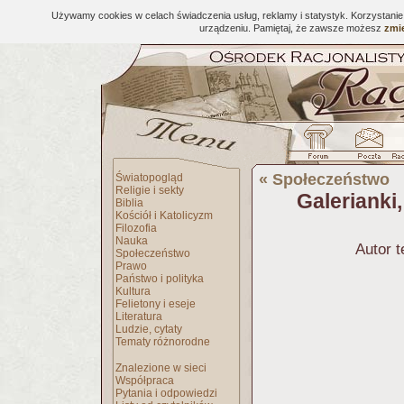
Używamy cookies w celach świadczenia usług, reklamy i statystyk. Korzystani
urządzeniu. Pamiętaj, że zawsze możesz
zmie
«
Społeczeństwo
Światopogląd
Religie i sekty
Galerianki,
Biblia
Kościół i Katolicyzm
Filozofia
Nauka
Autor 
Społeczeństwo
Prawo
Państwo i polityka
Kultura
Felietony i eseje
Literatura
Ludzie, cytaty
Tematy różnorodne
Znalezione w sieci
Współpraca
Pytania i odpowiedzi