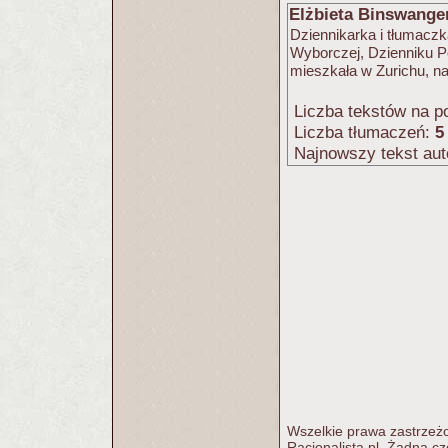
Elżbieta Binswange
Dziennikarka i tłumaczk
Wyborczej, Dzienniku Po
mieszkała w Zurichu, n
Liczba tekstów na po
Liczba tłumaczeń:
5
Najnowszy tekst aut
Wszelkie prawa zastrzeżo
Racjonalista.pl. Żadna c