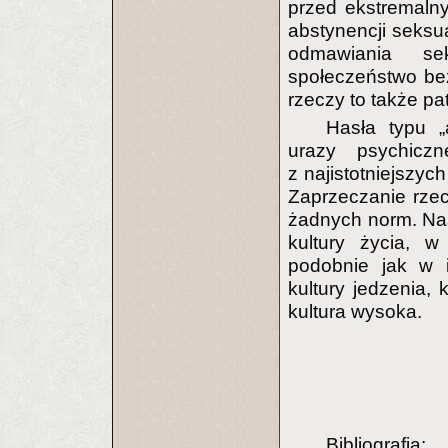
przed ekstremaln
abstynencji seksu
odmawiania sek
społeczeństwo bez
rzeczy to także pa
Hasła typu „
urazy psychicz
z najistotniejszyc
Zaprzeczanie rzec
żadnych norm. Na
kultury życia, w
podobnie jak w i
kultury jedzenia, 
kultura wysoka.
Bibliografia: