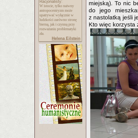
Racjonalisty:
miejską). To nic
W istocie, tylko naiwny
do jego mieszkan
antropocentryzm może
upatrywać wyłącznie w
z nastolatką jeśli 
ludzkości zarówno stronę
Kto więc korzysta z
bierną, jak i czynną przy
rozważaniu problematyki
zła.
Helena Eilstein