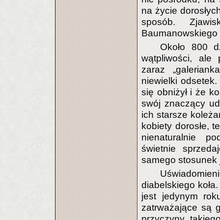
na życie dorosłych
sposób. Zjawi
Baumanowskiego „s
Około 800 d
wątpliwości, ale
zaraz „galeriank
niewielki odsetek.
się obniżył i że k
swój znaczący udz
ich starsze koleża
kobiety dorosłe, t
nienaturalnie p
świetnie sprzeda
samego stosunek j
Uświadomie
diabelskiego koła.
jest jedynym rok
zatrważające są 
przyczyny takieg