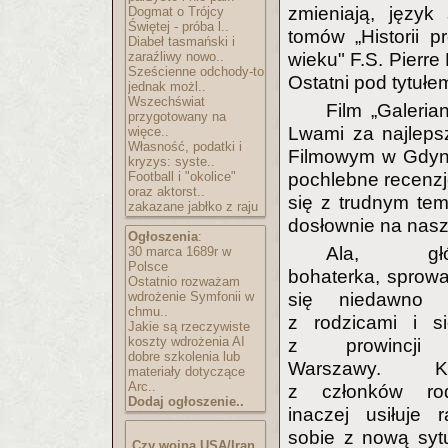
zmieniają, język
Dogmat o Trójcy
Świętej - próba l..
tomów „Historii 
Diabeł tasmański i
zaraźliwy nowo..
wieku" F.S. Pierre
Sześcienne odchody-to
Ostatni pod tytułe
jednak możl..
Wszechświat
Film „Galeria
przygotowany na
Lwami za najlepsz
więce..
Własność, podatki i
Filmowym w Gdyni 
kryzys: syste..
Football i "okolice"
pochlebne recenzje
oraz aktorst..
się z trudnym tem
zakazane jabłko z raju
dosłownie na nas
Ogłoszenia
:
Ala, głó
30 marca 1689r w
Polsce
bohaterka, sprowa
Ostatnio rozważam
wdrożenie Symfonii w
się niedawno 
chmu..
z rodzicami i si
Jakie są rzeczywiste
koszty wdrożenia AI
z prowincji
dobre szkolenia lub
Warszawy. K
materiały dotyczące
Arc..
z członków rod
Dodaj ogłoszenie..
inaczej usiłuje r
sobie z nową syt
Czy wojna USA/Iran