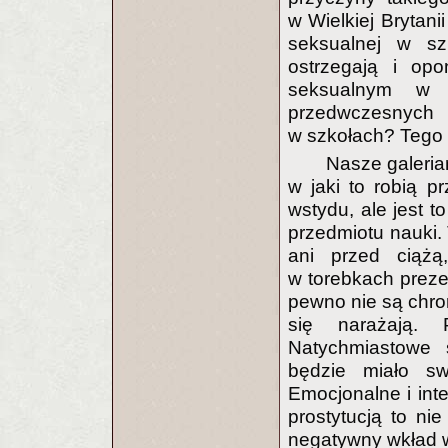
w Wielkiej Brytani
seksualnej w sz
ostrzegają i op
seksualnym w 
przedwczesnych 
w szkołach? Tego n
Nasze galeria
w jaki to robią p
wstydu, ale jest 
przedmiotu nauki.
ani przed ciążą
w torebkach prezer
pewno nie są chro
się narażają. P
Natychmiastowe 
będzie miało sw
Emocjonalne i int
prostytucją to nie
negatywny wkład 