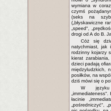
wymiana w coraz 
czymś pożądanym.
(seks na szybk
(„błyskawiczne ra
„speed", „prędkoś
drogi od A do B. J
Cóż się dzi
natychmiast, jak
rodzinny kojarzy 
kierat zarabiani
dzieci padają ofia
międzyludzkich, n
posiłków, na wspó
dziś mówi się o po
W języku 
„immediateness". 
łacinie „immedia
„pośredniczyć", „
nic pośrodku, na s