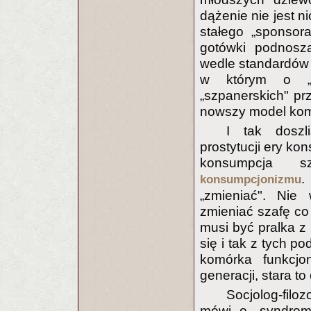
dążenie nie jest n
stałego „sponsora
gotówki podnoszą
wedle standardów 
w którym o „po
„szpanerskich" pr
nowszy model kom
I tak doszl
prostytucji ery k
konsumpcja s
.
konsumpcjonizmu
„zmieniać". Nie
zmieniać szafę co
musi być pralka z 
się i tak z tych 
komórka funkcjo
generacji, stara to
Socjolog-fil
mówi o „syndromi