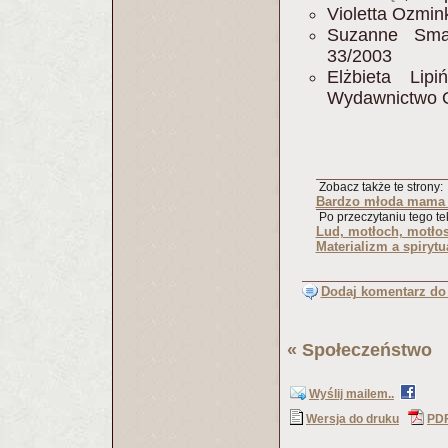
Violetta Ozmin
Suzanne Sma
33/2003
Elżbieta Lip
Wydawnictwo 
Zobacz także te strony:
Bardzo młoda mama 
Po przeczytaniu tego tek
Lud, motłoch, motło
Materializm a spirytu
Dodaj komentarz do 
«
Społeczeństwo
(
Wyślij mailem..
Wersja do druku
PD