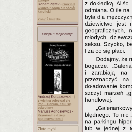
Europy
z dokładką. Aliśc
Robert Piętek -
Garcia II
władca Konga a Kościół
odmiana. O ile na 
katolicki
była dla mężczyzn
Znajdź książkę..
dziewictwo jest 
geograficznych, 
Sklepik "Racjonalisty"
młodych dziewczą
seksu. Szybko, bez
I za co się płaci.
Dodajmy, że ni
bogacze. „Galeria
i zarabiają na 
przeznaczyć na 
doładowanie komór
szczyt marzeń „ga
Andrzej Koraszewski -
I
handlowej.
z wichru odezwał się
Pan... Darwin, czuj się
„Galeriankowy
odwołany
Mariusz Agnosiewicz -
błędnego. To nic 
Kryminalne dzieje
papiestwa tom II
na parkingu hiperm
lub w jednej z to
Złota myśl