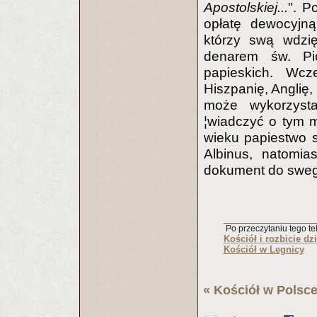
Apostolskiej...
". P
opłatę dewocyjną
którzy swą wdzię
denarem św. Pio
papieskich. Wcz
Hiszpanię, Anglię,
może wykorzys
¦wiadczyć o tym m
wieku papiestwo sk
Albinus, natomia
dokument do swego
Po przeczytaniu tego tek
Kościół i rozbicie dz
Kościół w Legnicy
«
Kościół w Polsc