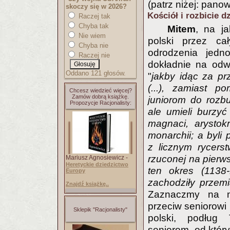
(patrz niżej: pano
skoczy się w 2026?
Kościół i rozbicie d
Raczej tak
Chyba tak
Mitem
, na ja
Nie wiem
polski przez ca
Chyba nie
odrodzenia jedno
Raczej nie
dokładnie na odwr
Oddano 121 głosów.
"
jakby idąc za pr
(...), zamiast p
Chcesz wiedzieć więcej?
Zamów dobrą książkę.
juniorom do rozbu
Propozycje Racjonalisty:
ale umieli burzy
magnaci, arystok
monarchii; a byli
z licznym rycers
rzuconej na pierws
Mariusz Agnosiewicz -
Heretyckie dziedzictwo
ten okres (1138-
Europy
zachodziły przem
Znajdź książkę..
Zaznaczmy na ma
przeciw seniorowi 
Sklepik "Racjonalisty"
polski, podług 
seniorom, od który