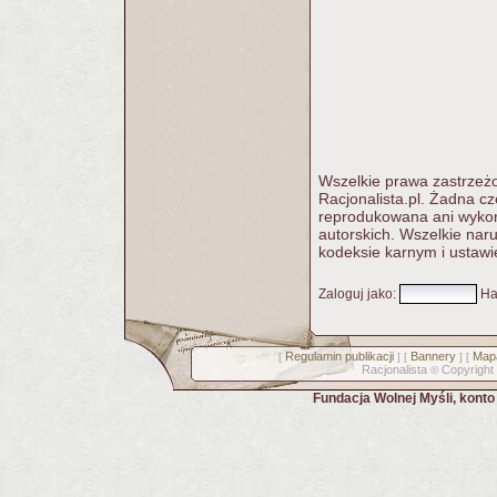
Wszelkie prawa zastrzeżo
Racjonalista.pl. Żadna c
reprodukowana ani wykorz
autorskich. Wszelkie nar
kodeksie karnym i ustawi
Zaloguj jako
:
Ha
Regulamin publikacji
Bannery
Mapa
[
] [
] [
Racjonalista
Copyright
©
Fundacja Wolnej Myśli, kont