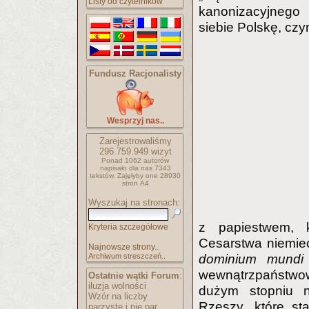
Listy od czytelników
kanonizacyjnego
siebie Polskę, czy
Fundusz Racjonalisty
Wesprzyj nas..
Zarejestrowaliśmy
296.759.949
wizyt
Ponad 1062 autorów
napisało
dla nas 7343
tekstów.
Zajęłyby one 28930
stron A4
Wyszukaj na stronach:
z papiestwem, 
Kryteria szczegółowe
Cesarstwa niemiec
Najnowsze strony..
Archiwum streszczeń..
dominium mundi
wewnątrzpaństwow
Ostatnie wątki Forum
:
iluzja wolności
dużym stopniu ni
Wzór na liczby
Rzeszy, które st
parzyste i nie par..