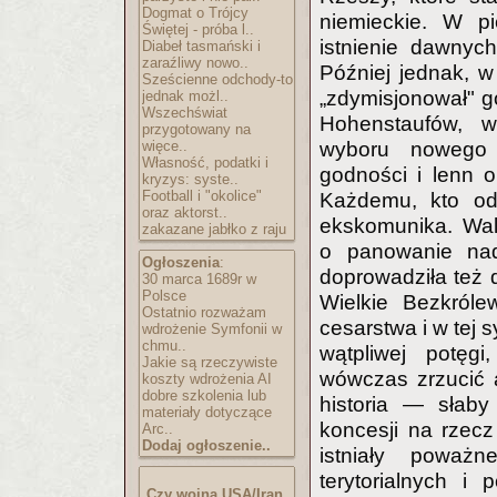
Dogmat o Trójcy
niemieckie. W pie
Świętej - próba l..
istnienie dawnyc
Diabeł tasmański i
zaraźliwy nowo..
Później jednak, w
Sześcienne odchody-to
„zdymisjonował" go
jednak możl..
Wszechświat
Hohenstaufów, w
przygotowany na
więce..
wyboru nowego 
Własność, podatki i
godności i lenn o
kryzys: syste..
Football i "okolice"
Każdemu, kto odw
oraz aktorst..
ekskomunika. Wal
zakazane jabłko z raju
o panowanie nad 
Ogłoszenia
:
doprowadziła też 
30 marca 1689r w
Polsce
Wielkie Bezkróle
Ostatnio rozważam
cesarstwa i w tej 
wdrożenie Symfonii w
chmu..
wątpliwej potęgi
Jakie są rzeczywiste
wówczas zrzucić 
koszty wdrożenia AI
dobre szkolenia lub
historia — słaby
materiały dotyczące
koncesji na rzec
Arc..
Dodaj ogłoszenie..
istniały poważ
terytorialnych i
Czy wojna USA/Iran