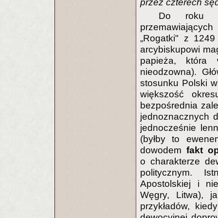
przez czterech sęd
Do roku 1
przemawiających 
„Rogatki" z 1249
arcybiskupowi ma
papieża, która 
nieodzowna). Gł
stosunku Polski w
większość okres
bezpośrednia zal
jednoznacznych d
jednocześnie len
(byłby to ewenem
dowodem
fakt o
o charakterze de
politycznym. I
Apostolskiej i ni
Węgry, Litwa), 
przykładów, kied
dewocyjnej dopro