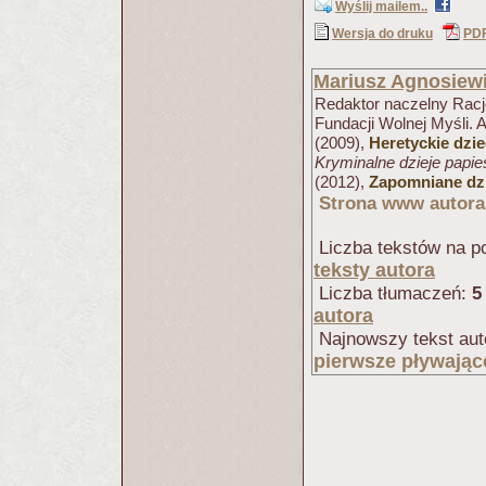
Wyślij mailem..
Wersja do druku
PD
Mariusz Agnosiew
Redaktor naczelny Racjo
Fundacji Wolnej Myśli. 
(2009),
Heretyckie dzi
Kryminalne dzieje papi
(2012),
Zapomniane dzi
Strona www autora
Liczba tekstów na po
teksty autora
Liczba tłumaczeń:
5
autora
Najnowszy tekst aut
pierwsze pływając