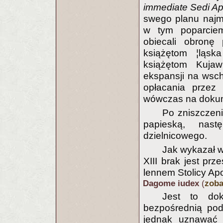
immediate Sedi Ap
swego planu najmo
w tym poparciem
obiecali obronę 
książętom ¦ląska
książętom Kuja
ekspansji na wsc
opłacania przez 
wówczas na dok
Po zniszczen
papieską, nast
dzielnicowego.
Jak wykazał w
XIII brak jest prz
lennem Stolicy Apo
Dagome iudex
(
zob
Jest to do
bezpośrednią pod
jednak uznawać t