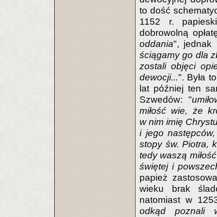
to dość schematy
1152 r. papiesk
dobrowolną opłatę
oddania
", jednak 
ściągamy go dla 
zostali objęci o
dewocji...
". Była t
lat później ten sa
Szwedów: "
umiło
miłość wie, że k
w nim imię Chryst
i jego następców
stopy św. Piotra,
tedy waszą miłość 
świętej i powszec
papież zastosowa
wieku brak ślad
natomiast w 1253
odkąd poznali w