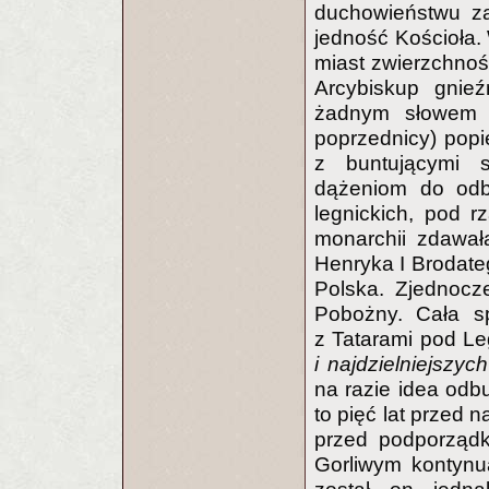
duchowieństwu za
jedność Kościoła.
miast zwierzchnoś
Arcybiskup gnieź
żadnym słowem p
poprzednicy) popi
z buntującymi s
dążeniom do od
legnickich, pod 
monarchii zdawał
Henryka I Brodateg
Polska. Zjednocz
Pobożny. Cała sp
z Tatarami pod Leg
i najdzielniejszyc
na razie idea odbu
to pięć lat przed 
przed podporządk
Gorliwym kontynua