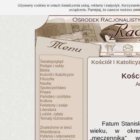
Używamy cookies w celach świadczenia usług, reklamy i statystyk. Korzystani
urządzeniu. Pamiętaj, że zawsze możesz
zmie
Kościół i Katolic
Światopogląd
Religie i sekty
Biblia
Kości
Kościół i Katolicyzm
Filozofia
Nauka
A
Społeczeństwo
Prawo
Państwo i polityka
Kultura
Felietony i eseje
Literatura
Ludzie, cytaty
Tematy różnorodne
Fatum Stanisł
Znalezione w sieci
wieku, w okres
Współpraca
Pytania i odpowiedzi
„męczennika" 