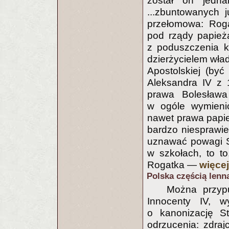
został on jedna
...zbuntowanych j
przełomowa: Roga
pod rządy papieża
z poduszczenia k
dzierżycielem wład
Apostolskiej (być
Aleksandra IV z 
prawa Bolesława 
w ogóle wymienio
nawet prawa papież
bardzo niesprawied
uznawać powagi St
w szkołach, to to
Rogatka —
więcej.
Polska częścią lenn
Można przypu
Innocenty IV, w
o kanonizację St
odrzucenia: zdraj