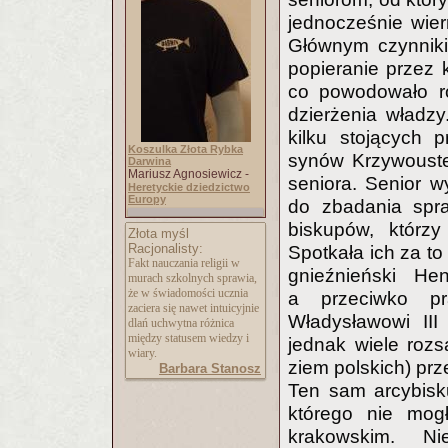
jednocześnie wie
Głównym czynniki
popieranie przez 
co powodowało ro
dzierżenia władz
kilku stojących 
Koszulka Złota Rybka
synów Krzywousteg
Darwina
Mariusz Agnosiewicz -
seniora. Senior wy
Heretyckie dziedzictwo
Europy
do zbadania spra
biskupów, którzy
Złota myśl
Racjonalisty:
Spotkała ich za t
Fakt nauczania religii w
gnieźnieński Hen
murach szkolnych sprawia,
że w świadomości ucznia
a przeciwko pr
zaciera się nawet intuicyjnie
Władysławowi III
dlań uchwytna różnica
między statusem wiedzy i
jednak wiele roz
wiary.
ziem polskich) pr
Barbara Stanosz
Ten sam arcybisku
którego nie mog
krakowskim. Ni