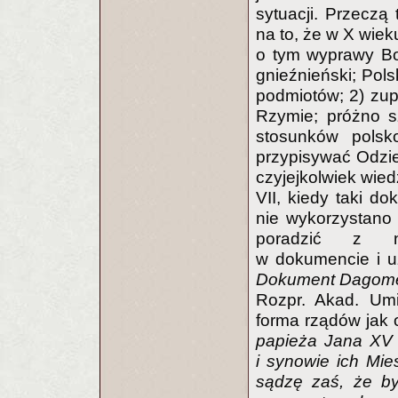
sytuacji. Przecz
na to, że w X wie
o tym wyprawy Bo
gnieźnieński; Pol
podmiotów; 2) zup
Rzymie; próżno s
stosunków polsk
przypisywać Odzie
czyjejkolwiek wie
VII, kiedy taki d
nie wykorzystano 
poradzić z na
w dokumencie i uz
Dokument Dagome 
Rozpr. Akad. Umi
forma rządów jak 
papieża Jana XV 
i synowie ich Mie
sądzę zaś, że by