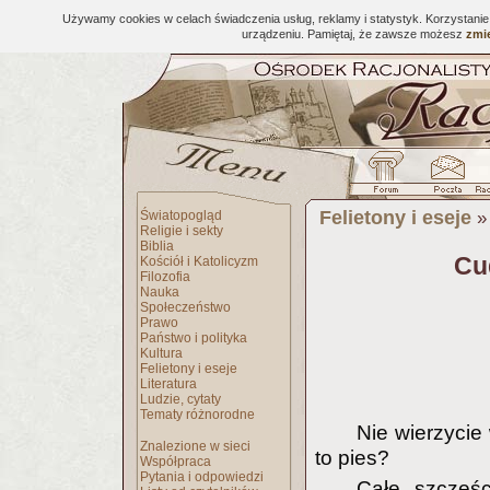
Używamy cookies w celach świadczenia usług, reklamy i statystyk. Korzystani
urządzeniu. Pamiętaj, że zawsze możesz
zmie
Felietony i eseje
Światopogląd
Religie i sekty
Biblia
Cu
Kościół i Katolicyzm
Filozofia
Nauka
Społeczeństwo
Prawo
Państwo i polityka
Kultura
Felietony i eseje
Literatura
Ludzie, cytaty
Tematy różnorodne
Nie wierzycie
Znalezione w sieci
to pies?
Współpraca
Pytania i odpowiedzi
Całe szczęśc