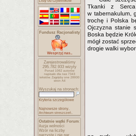
Listy od czytelników
Tkanki z Serca
w tabernakulum, 
trochę i Polska 
Ojczyzna stanie 
Fundusz Racjonalisty
Boska będzie Królo
mógł zostać sprze
drogie walki wybor
Wesprzyj nas..
Zarejestrowaliśmy
295.782.933
wizyty
Ponad 1062 autorów
napisało
dla nas 7343
tekstów.
Zajęłyby one 28930
stron A4
Wyszukaj na stronach:
Kryteria szczegółowe
Najnowsze strony..
Archiwum streszczeń..
Ostatnie wątki Forum
:
iluzja wolności
Wzór na liczby
parzyste i nie par..