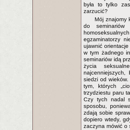
była to tylko zas
zarzucić?
Mój znajomy k
do seminariów 
homoseksualnyc
egzaminatorzy ni
ujawnić orientacj
w tym żadnego in
seminariów idą prz
życia seksualn
najcenniejszych, 
siedzi od wieków.
tym, których „ci
trzydziestu paru t
Czy tych nadal s
sposobu, poniewa
zdają sobie spra
dopiero wtedy, gd
zaczyna mówić o s