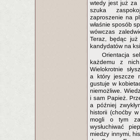
wtedy jest już za
szuka zaspoko
zaproszenie na pl
właśnie sposób s
wówczas zaledwi
Teraz, będąc już
kandydatów na ksi
Orientacja s
każdemu z nich. 
Wielokrotnie sły
a który jeszcze 
gustuje w kobieta
niemożliwe. Wiedz
i sam Papież. Prz
a później zwykłym
historii (choćby 
mogli o tym za
wysłuchiwać pie
miedzy innymi, hi