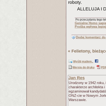
roboty.
ALLELUJA I 
Po przeczytaniu tego tek
Genialne Homo sapi
Prośba wpływa lepiej
Dodaj komentarz do 
«
Felietony, bieżą
Wyślij mailem..
Wersja do druku
PD
Jan Res
Urodzony w 1942 roku, in
charakterze architekta i
egzaminował kandydatów
ONZ-cie w Nowym Jorku.
Warszawie.