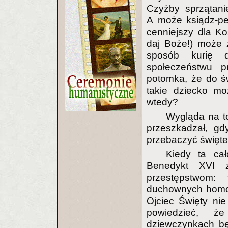
Czyżby sprzątani
A może ksiądz-pe
cenniejszy dla Koś
daj Boże!) może 
sposób kurię d
społeczeństwu pr
potomka, że do ś
takie dziecko mo
wtedy?
Wygląda na to
przeszkadzał, gd
przebaczyć świętem
Kiedy ta cał
Benedykt XVI z
przestępstwom:
duchownych homo
Ojciec Święty nie
powiedzieć, że
dziewczynkach bę