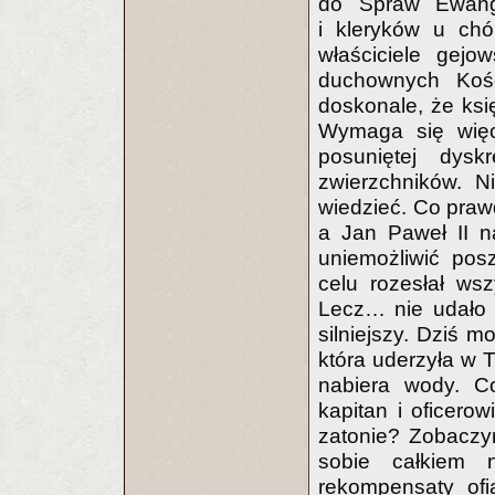
do Spraw Ewangel
i kleryków u chó
właściciele gejo
duchownych Kośc
doskonale, że ksi
Wymaga się więc 
posuniętej dysk
zwierzchników. 
wiedzieć. Co prawd
a Jan Paweł II na
uniemożliwić pos
celu rozesłał wsz
Lecz… nie udało 
silniejszy. Dziś 
która uderzyła w T
nabiera wody. C
kapitan i oficerow
zatonie? Zobaczym
sobie całkiem 
rekompensaty ofi