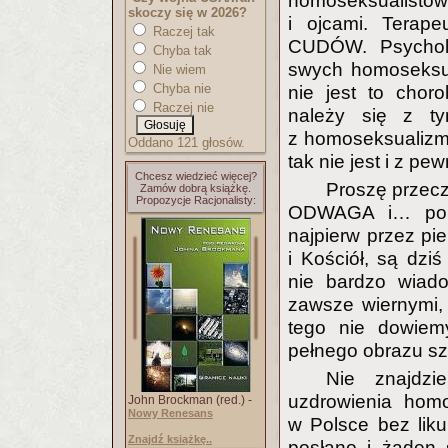
homoseksualistów
skoczy się w 2026?
i ojcami. Terape
Raczej tak
CUDÓW. Psycholog
Chyba tak
swych homoseksua
Nie wiem
Chyba nie
nie jest to choro
Raczej nie
należy się z ty
z homoseksualizmu
Oddano 121 głosów.
tak nie jest i z pe
Chcesz wiedzieć więcej?
Proszę przeczy
Zamów dobrą książkę.
Propozycje Racjonalisty:
ODWAGA i… po kł
najpierw przez pie
i Kościół, są dziś
nie bardzo wiado
zawsze wiernymi,
tego nie dowiem
pełnego obrazu sz
Nie znajdz
uzdrowienia homo
John Brockman (red.) -
Nowy Renesans
w Polsce bez lik
Znajdź książkę..
posłano i żaden s