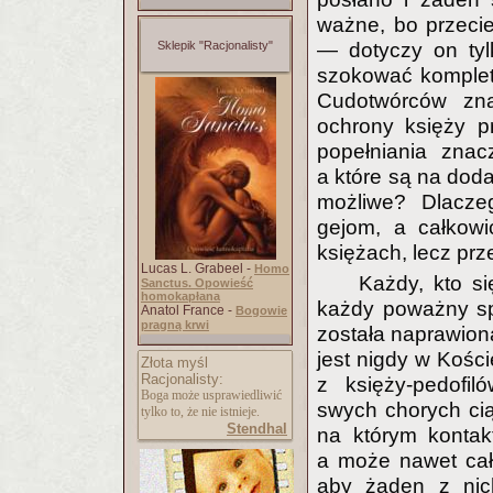
ważne, bo przeci
Sklepik "Racjonalisty"
— dotyczy on tyl
szokować komplet
Cudotwórców zna
ochrony księży p
popełniania znac
a które są na doda
możliwe? Dlacze
gejom, a całkowi
księżach, lecz p
Lucas L. Grabeel -
Homo
Każdy, kto si
Sanctus. Opowieść
homokapłana
każdy poważny s
Anatol France -
Bogowie
pragną krwi
została naprawion
jest nigdy w Kośc
Złota myśl
Racjonalisty:
z księży-pedofil
Boga może usprawiedliwić
swych chorych cią
tylko to, że nie istnieje.
Stendhal
na którym kontak
a może nawet cał
aby żaden z nich