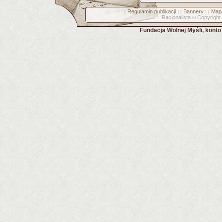
Regulamin publikacji
Bannery
Mapa
[
] [
] [
Racjonalista
Copyright
©
Fundacja Wolnej Myśli, kont