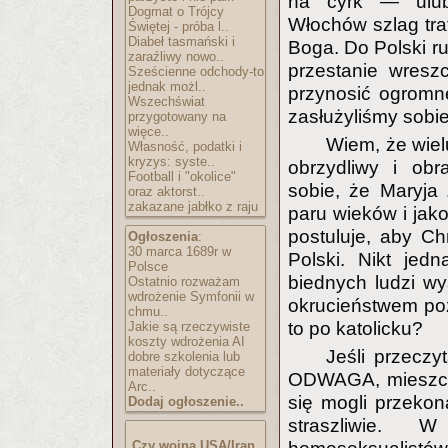
na cyrk — ulub
Dogmat o Trójcy
Włochów szlag tra
Świętej - próba l..
Diabeł tasmański i
Boga. Do Polski ru
zaraźliwy nowo..
przestanie wresz
Sześcienne odchody-to
jednak możl..
przynosić ogromne
Wszechświat
zasłużyliśmy sobie
przygotowany na
więce..
Wiem, że wie
Własność, podatki i
kryzys: syste..
obrzydliwy i obr
Football i "okolice"
sobie, że Maryja
oraz aktorst..
zakazane jabłko z raju
paru wieków i jako
postuluje, aby Ch
Ogłoszenia
:
30 marca 1689r w
Polski. Nikt jed
Polsce
biednych ludzi wy
Ostatnio rozważam
wdrożenie Symfonii w
okrucieństwem poz
chmu..
to po katolicku?
Jakie są rzeczywiste
koszty wdrożenia AI
Jeśli przeczy
dobre szkolenia lub
materiały dotyczące
ODWAGA, mieszczą
Arc..
się mogli przekon
Dodaj ogłoszenie..
straszliwie. 
Czy wojna USA/Iran