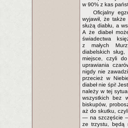
w 90% z kas państ
Oficjalny egz
wyjawił, że także
służą diabłu, a ws
A że diabeł może
świadectwa księ
z małych Murzy
diabelskich sług,
miejsce, czyli d
uprawiania czaró
nigdy nie zawadzi
przecież w Niebi
diabeł nie śpi! Je
należy w tej sytu
wszystkich bez w
biskupów, probos
aż do skutku, czyl
— na szczęście —
ze trzystu, będą 