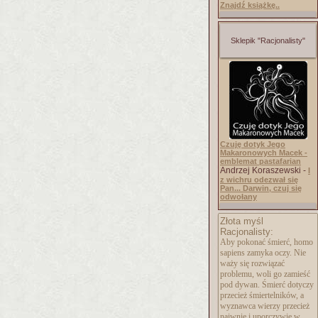
Znajdź książkę..
Sklepik "Racjonalisty"
Czuję dotyk Jego
Makaronowych Macek -
emblemat pastafarian
Andrzej Koraszewski -
I
z wichru odezwał się
Pan... Darwin, czuj się
odwołany
Złota myśl
Racjonalisty:
Aby pokonać śmierć, homo
sapiens zamyka oczy. Nie
waży się rozwiązać
problemu, woli go zamieść
pod dywan. Śmierć dotyczy
przecież śmiertelników, a
wyznawca wierzy przecież
naiwnie i uporczywie w