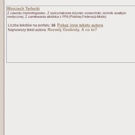
Wojciech Terlecki
Z zawodu marketingowiec. Z wykształcenia inżynier zootechniki, technik analityki
medycznej. Z zamiłowania aikidoka z PFA (Polskiej Federacji Aikido)
Pokaż inne teksty autora
Liczba tekstów na portalu:
16
Rozwój Osobisty. A co to?
Najnowszy tekst autora: