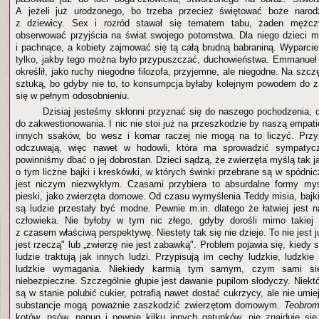
A jeżeli już urodzonego, bo trzeba przecież świętować boże narodz
z dziewicy. Sex i rozród stawał się tematem tabu, żaden mężcz
obserwować przyjścia na świat swojego potomstwa. Dla niego dzieci mi
i pachnące, a kobiety zajmować się tą całą brudną babraniną. Wyparcie f
tylko, jakby tego można było przypuszczać, duchowieństwa. Emmanuel
określił, jako ruchy niegodne filozofa, przyjemne, ale niegodne. Na szczę
sztuką, bo gdyby nie to, to konsumpcja byłaby kolejnym powodem do 
się w pełnym odosobnieniu.
Dzisiaj jesteśmy skłonni przyznać się do naszego pochodzenia, 
do zakwestionowania. I nic nie stoi już na przeszkodzie by naszą empat
innych ssaków, bo wesz i komar raczej nie mogą na to liczyć. Przy
odczuwają, więc nawet w hodowli, która ma sprowadzić sympatyc
powinniśmy dbać o jej dobrostan. Dzieci sądzą, że zwierzęta myślą tak ja
o tym liczne bajki i kreskówki, w których świnki przebrane są w spódnic
jest niczym niezwykłym. Czasami przybiera to absurdalne formy mys
pieski, jako zwierzęta domowe. Od czasu wymyślenia Teddy misia, bajki
są ludzie przestały być modne. Pewnie m.in. dlatego że łatwiej jest 
człowieka. Nie byłoby w tym nic złego, gdyby dorośli mimo takiej i
z czasem właściwą perspektywę. Niestety tak się nie dzieje. To nie jest j
jest rzeczą" lub „zwierzę nie jest zabawką". Problem pojawia się, kiedy
ludzie traktują jak innych ludzi. Przypisują im cechy ludzkie, ludzkie
ludzkie wymagania. Niekiedy karmią tym samym, czym sami si
niebezpieczne. Szczególnie głupie jest dawanie pupilom słodyczy. Niekt
są w stanie polubić cukier, potrafią nawet dostać cukrzycy, ale nie u
substancje mogą poważnie zaszkodzić zwierzętom domowym.
Teobromi
kotów, psów, papug i pewnie kilku innych gatunków, nie znajduje s