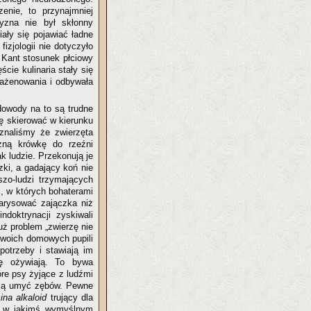
enie, to przynajmniej
yzna nie był skłonny
ały się pojawiać ładne
izjologii nie dotyczyło
 Kant stosunek płciowy
ście kulinaria stały się
zażenowania i odbywała
dowody na to są trudne
ię skierować w kierunku
znaliśmy że zwierzęta
zną krówkę do rzeźni
k ludzie. Przekonują je
zki, a gadający koń nie
zo-ludzi trzymających
, w których bohaterami
narysować zajączka niż
ndoktrynacji zyskiwali
uż problem „zwierzę nie
 swoich domowych pupili
 potrzeby i stawiają im
ę ożywiają. To bywa
óre psy żyjące z ludźmi
mieją umyć zębów. Pewne
na alkaloid
trujący dla
ię w jakimś wymyślnym