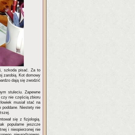
i, szkoda pisać. Za to
ej zarobią. Kot domowy
bardzo dają się zwodzić
nym stuleciu. Zapewne
czy nie częścią zbioru
łowiek musiał stać na
b poddane. Niestety nie
ższej.
tował się z fizjologią.
 tak popularne jeszcze
nej i nieopierzonej nie
zonego nieurodzonego.