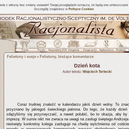
tanie z witryny bez zmiany ustawień Twojej przeglądarki oznacza, że będą one umieszcza
Szczegóły znajdziesz w
Polityce Cookies
Felietony i eseje
Felietony, bieżące komentarze
»
Dzień kota
Autor tekstu:
Wojciech Terlecki
Coraz trudniej znaleźć w kalendarzu jakiś dzień wolny. To zna
przyznano by jakiegoś świeckiego patrona. Do tego, że każdy dzień
zdążyliśmy się przyzwyczaić, a nawet polubić, bo to okazja, aby by
imprezę. W sumie nikt nie zwraca na uwagi na zasługi świętego Andrzeja 
nieświęty konkretny kolega zasługuje na chwilę wytchnienia od codz
prawda w nowoczesnych korporacjach zwyczaj obchodzenia imieni