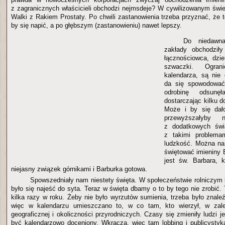
z zagranicznych właścicieli obchodzi nejmsdeje? W cywilizowanym świe
Walki z Rakiem Prostaty. Po chwili zastanowienia trzeba przyznać, że 
by się napić, a po głębszym (zastanowieniu) nawet lepszy.
Do niedawna
zakłady obchodziły
łącznościowca, dzień
szwaczki. Ograni
kalendarza, są nie
da się spowodować
odrobinę odsun
dostarczając kilku 
Może i by się dało
przewyższałyby ni
z dodatkowych świ
z takimi problema
ludzkość. Można na
świętować imieniny B
jest św. Barbara, 
niejasny związek górnikami i Barburka gotowa.
Spowszedniały nam niestety święta. W społeczeństwie rolniczym
było się najeść do syta. Teraz w święta dbamy o to by tego nie zrobić. T
kilka razy w roku. Żeby nie było wyrzutów sumienia, trzeba było znale
więc w kalendarzu umieszczano to, w co tam, kto wierzył, w zale
geograficznej i okoliczności przyrodniczych. Czasy się zmieniły ludzi j
być kalendarzowo doceniony. Wkracza, więc tam lobbing i publicysty