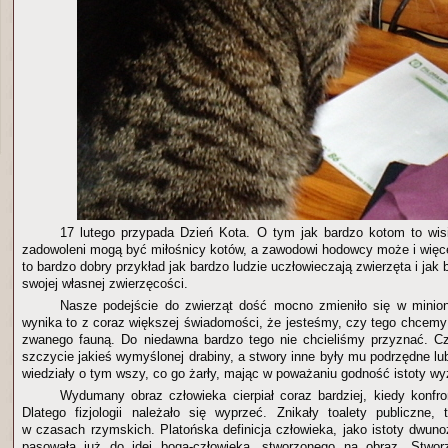
17 lutego przypada Dzień Kota. O tym jak bardzo kotom to wis
zadowoleni mogą być miłośnicy kotów, a zawodowi hodowcy może i więc
to bardzo dobry przykład jak bardzo ludzie uczłowieczają zwierzęta i jak 
swojej własnej zwierzęcości.
Nasze podejście do zwierząt dość mocno zmieniło się w minio
wynika to z coraz większej świadomości, że jesteśmy, czy tego chcemy 
zwanego fauną. Do niedawna bardzo tego nie chcieliśmy przyznać. Cz
szczycie jakieś wymyślonej drabiny, a stwory inne były mu podrzędne lu
wiedziały o tym wszy, co go żarły, mając w poważaniu godność istoty wy
Wydumany obraz człowieka cierpiał coraz bardziej, kiedy konfron
Dlatego fizjologii należało się wyprzeć. Znikały toalety publiczne,
w czasach rzymskich. Platońska definicja człowieka, jako istoty dwunoż
pasowała już do idei boga-człowieka, stworzonego na obraz. Stwor