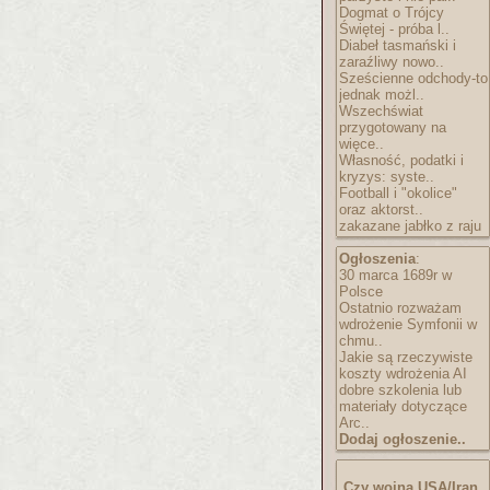
Dogmat o Trójcy
Świętej - próba l..
Diabeł tasmański i
zaraźliwy nowo..
Sześcienne odchody-to
jednak możl..
Wszechświat
przygotowany na
więce..
Własność, podatki i
kryzys: syste..
Football i "okolice"
oraz aktorst..
zakazane jabłko z raju
Ogłoszenia
:
30 marca 1689r w
Polsce
Ostatnio rozważam
wdrożenie Symfonii w
chmu..
Jakie są rzeczywiste
koszty wdrożenia AI
dobre szkolenia lub
materiały dotyczące
Arc..
Dodaj ogłoszenie..
Czy wojna USA/Iran