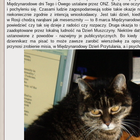
Międzynarodowe dni Tego i Owego ustalane przez ONZ. Służą one oczy
i pochyleniu się. Czasami ludzie zagospodarowują sobie takie okazje 
niekoniecznie zgodnie z intencją wnioskodawcy. Jest taki dzień, ki
w Rosji chodzą narąbani jak meserszmity — to 8 marca Międzynarodow
powiedzieć czy tak się dzieje z radości czy rozpaczy. Druga okazja to
zaadoptowane przez lokalną ludność na Dzień Muszczyny. Niektóre dat
ustanowione z powodów - nazwijmy je publicystycznych. Bo kiedy
dziennikarz ma pisać to może zawsze zarobić wierszówkę za opisy
przynosi zrobienie misia, w Międzynarodowy Dzień Przytulania, a i psych