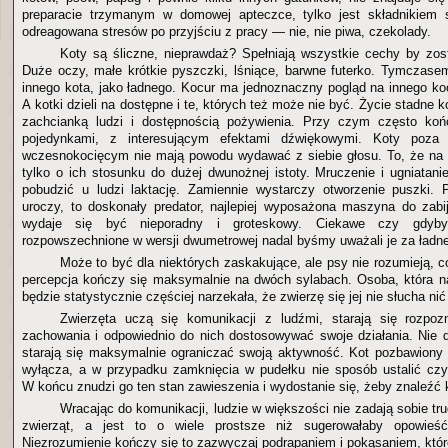
preparacie trzymanym w domowej apteczce, tylko jest składnikiem s
odreagowana stresów po przyjściu z pracy — nie, nie piwa, czekolady.
Koty są śliczne, nieprawdaż? Spełniają wszystkie cechy by zo
Duże oczy, małe krótkie pyszczki, lśniące, barwne futerko. Tymczasem
innego kota, jako ładnego. Kocur ma jednoznaczny pogląd na innego k
A kotki dzieli na dostępne i te, których też może nie być. Życie stadne
zachcianką ludzi i dostępnością pożywienia. Przy czym często ko
pojedynkami, z interesującym efektami dźwiękowymi. Koty poza
wczesnokocięcym nie mają powodu wydawać z siebie głosu. To, że na
tylko o ich stosunku do dużej dwunożnej istoty. Mruczenie i ugniatan
pobudzić u ludzi laktację. Zamiennie wystarczy otworzenie puszki. 
uroczy, to doskonały predator, najlepiej wyposażona maszyna do zabi
wydaje się być nieporadny i groteskowy. Ciekawe czy gdyby
rozpowszechnione w wersji dwumetrowej nadal byśmy uważali je za ładn
Może to być dla niektórych zaskakujące, ale psy nie rozumieją, c
percepcja kończy się maksymalnie na dwóch sylabach. Osoba, która n
będzie statystycznie częściej narzekała, że zwierzę się jej nie słucha nić
Zwierzęta uczą się komunikacji z ludźmi, starają się rozp
zachowania i odpowiednio do nich dostosowywać swoje działania. Nie d
starają się maksymalnie ograniczać swoją aktywność. Kot pozbawiony
wyłącza, a w przypadku zamknięcia w pudełku nie sposób ustalić czy
W końcu znudzi go ten stan zawieszenia i wydostanie się, żeby znaleźć
Wracając do komunikacji, ludzie w większości nie zadają sobie t
zwierząt, a jest to o wiele prostsze niż sugerowałaby opowieść 
Niezrozumienie kończy się to zazwyczaj podrapaniem i pokąsaniem, któ