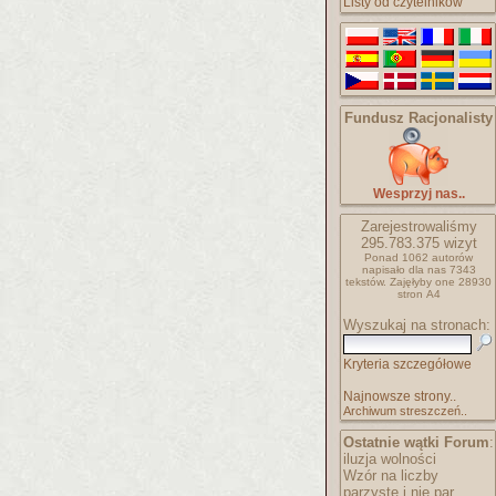
Listy od czytelników
Fundusz Racjonalisty
Wesprzyj nas..
Zarejestrowaliśmy
295.783.375
wizyt
Ponad 1062 autorów
napisało
dla nas 7343
tekstów.
Zajęłyby one 28930
stron A4
Wyszukaj na stronach:
Kryteria szczegółowe
Najnowsze strony..
Archiwum streszczeń..
Ostatnie wątki Forum
:
iluzja wolności
Wzór na liczby
parzyste i nie par..