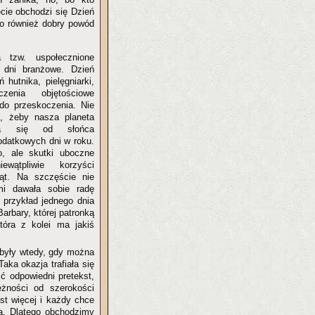
cie obchodzi się Dzień
to również dobry powód
 tzw. uspołecznione
 dni branżowe. Dzień
 hutnika, pielęgniarki,
czenia objętościowe
 do przeskoczenia. Nie
, żeby nasza planeta
ęła się od słońca
dodatkowych dni w roku.
, ale skutki uboczne
ewątpliwie korzyści
ąt. Na szczęście nie
mi dawała sobie radę
 przykład jednego dnia
arbary, której patronką
która z kolei ma jakiś
 były wtedy, gdy można
aka okazja trafiała się
źć odpowiedni pretekst,
żności od szerokości
est więcej i każdy chce
ka. Dlatego obchodzimy