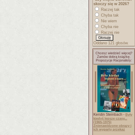
skoczy się w 2026?
Raczej tak
Chyba tak
Nie wiem
Chyba nie
Raczej nie
Oddano 121 głosów.
Chcesz wiedzieć więcej?
Zamów dobrą książkę.
Propozycje Racjonalisty:
Kerstin Steinbach -
Były
kiedyś lepsze czasy...
(1965-1975)
Znienawidzone obrazy i
ich wyparty przekaz