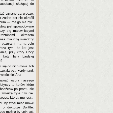
ubstancji służącej do
stać uznane za urocze.
 żaden kot nie określi
ocura — ma go nie być.
 kotów jest spowodowane
ńczy się malowniczymi
 rozróbami i okresem
 nas miauczą świadczy
ie pazurami ma na celu
Poza tym, że kot jest
jania, przy który Obcy
 koty były bardziej
e?
o się do nich mówi. Ich
azwała psa Ferdynand,
 właściciel Asa.
oznawać wzory naszego
otyczy to kotów, które
 bodźców po prostu się
 zwierzę żyje czy nie.
 kogoś, kto da mu jeść.
rudu by zrozumieć mowę
o doktorze Dolittle.
rego można by uniknąć.