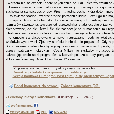
Zwierzęta nie są częściej chore psychicznie od ludzi, niestety traktują
człowieka możemy mu zafundować nerwicę i różnego rodzaju neuro
zachowania są najczęściej psy. Pies ma jedną cechę, która determinuje
— to zwierzę stadne. Zwierzę stadne potrzebuje lidera. Jeżeli go nie ma
to miejsce. A może to być dla domowników mniej lub bardziej nieprz
rozmiarów stworzenia. Zwierzę od przewodnika stada oczekuje jasnyc
akceptowane, co nie. Jeżeli źle się zachowuje to tłumaczenie mu tego
Głaskanie warczącego ratlerka, nie uspokoi zwierzęcia tylko go utwierd
i te emocje są akceptowane a nawet nagradzane. Jedynie właścici
właściwie wychowani. Zjeżony sierściuch nie da się pogłaskać. Gdyby p
Homo sapiens
znaleźli trochę więcej czasu na poznanie swoich pupili, 
przesympatyczny meksykanin Cesar Millan nie zyskałby mylącego ty
nakręcając około setki programów, w których pokazuje, jacy porąbani są
zbliża się Światowy Dzień Chomika — 12 kwietnia.
Po przeczytaniu tego tekstu, czytelnicy często wybierają też:
Demokracja katolicka w gimnazjum publicznym
Sekcja naukowa Huffington Post zajmuje się nieuczciwym kopa
Dodaj komentarz do strony..
Zobacz komentarze (20)..
«
Felietony, bieżące komentarze
(Publikacja:
17-02-2012
)
Wyślij mailem..
Wersja do druku
PDF
MS Word