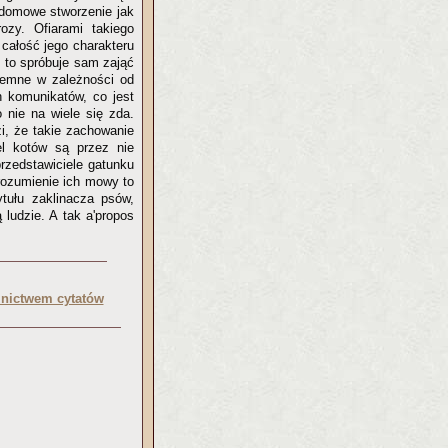
c domowe stworzenie jak
zy. Ofiarami takiego
 całość jego charakteru
, to spróbuje sam zająć
yjemne w zależności od
h komunikatów, co jest
 nie na wiele się zda.
zi, że takie zachowanie
el kotów są przez nie
rzedstawiciele gatunku
zrozumienie ich mowy to
tułu zaklinacza psów,
 ludzie. A tak a'propos
lnictwem cytatów