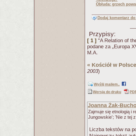
Obłuda: grzech pows
Dodaj komentarz do 
Przypisy:
[ 1 ]
"A Relation of th
podane za „Europa X
M.A.
«
Kościół w Polsc
2003
)
Wyślij mailem..
Wersja do druku
PD
Joanna Żak-Bucho
Zajmuje się etnologią i 
Jungowskie'; 'Nie z tej z
Liczba tekstów na po
Najnowszy tekst aut