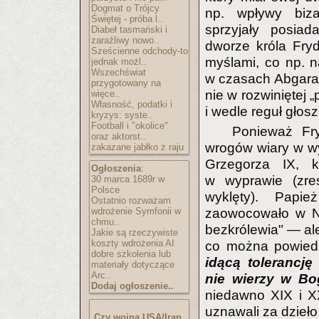
Dogmat o Trójcy
np. wpływy bizan
Świętej - próba l..
sprzyjały posia
Diabeł tasmański i
zaraźliwy nowo..
dworze króla Fry
Sześcienne odchody-to
myślami, co np. n
jednak możl..
Wszechświat
w czasach Abgara 
przygotowany na
nie w rozwiniętej 
więce..
Własność, podatki i
i wedle reguł gło
kryzys: syste..
Football i "okolice"
Ponieważ Fr
oraz aktorst..
wrogów wiary w wy
zakazane jabłko z raju
Grzegorza IX, 
Ogłoszenia
:
w wyprawie (zres
30 marca 1689r w
Polsce
wyklęty). Papi
Ostatnio rozważam
wdrożenie Symfonii w
zaowocowało w N
chmu..
bezkrólewia" — ale
Jakie są rzeczywiste
koszty wdrożenia AI
co można powiedz
dobre szkolenia lub
idącą tolerancję 
materiały dotyczące
Arc..
nie wierzy w Bo
Dodaj ogłoszenie..
niedawno XIX i XX
uznawali za dzieło
Czy wojna USA/Iran