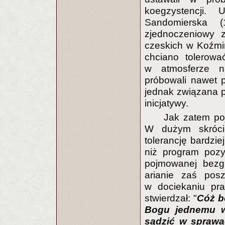
koegzystencji.
Sandomierska (
zjednoczeniowy 
czeskich w Koźmin
chciano tolerow
w atmosferze nar
próbowali nawet 
jednak związana p
inicjatywy.
Jak zatem po
W dużym skróci
tolerancję bardzie
niż program pozyt
pojmowanej bezgr
arianie zaś posz
w dociekaniu pra
stwierdzał: "
Cóż b
Bogu jednemu wo
sądzić w sprawac