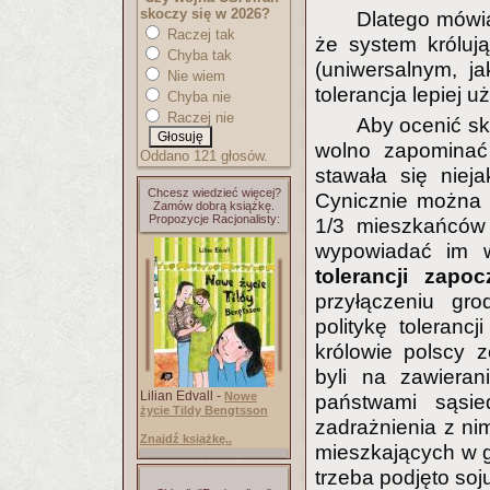
skoczy się w 2026?
Dlatego mówią
Raczej tak
że system króluj
Chyba tak
(uniwersalnym, j
Nie wiem
tolerancja lepiej 
Chyba nie
Raczej nie
Aby ocenić s
wolno zapominać 
Oddano 121 głosów.
stawała się niej
Chcesz wiedzieć więcej?
Cynicznie można b
Zamów dobrą książkę.
Propozycje Racjonalisty:
1/3 mieszkańców 
wypowiadać im 
tolerancji zapo
przyłączeniu gr
politykę toleranc
królowie polscy 
byli na zawieran
Lilian Edvall -
Nowe
państwami sąsie
życie Tildy Bengtsson
zadrażnienia z n
Znajdź książkę..
mieszkających w g
trzeba podjęto soj