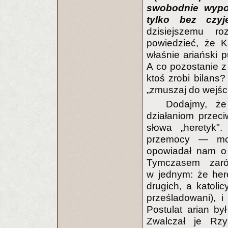
swobodnie wypo
tylko bez czyj
dzisiejszemu r
powiedzieć, że K
właśnie ariański 
A co pozostanie z o
ktoś zrobi bilans
„zmuszaj do wejśc
Dodajmy, że 
działaniom przeci
słowa „heretyk".
przemocy — moż
opowiadał nam o 
Tymczasem zarów
w jednym: że here
drugich, a katoli
prześladowani), i 
Postulat arian był
Zwalczał je Rzy