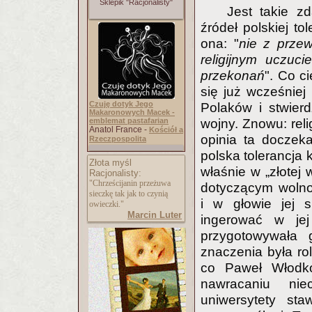
Sklepik "Racjonalisty"
Jest takie z
źródeł polskiej tol
ona: "
nie z przew
religijnym uczuci
przekonań
". Co c
się już wcześniej 
Czuję dotyk Jego
Polaków i stwierd
Makaronowych Macek -
emblemat pastafarian
wojny. Znowu: rel
Anatol France -
Kościół a
opinia ta doczeka
Rzeczpospolita
polska tolerancja 
Złota myśl
właśnie w „złotej 
Racjonalisty:
"Chrześcijanin przeżuwa
dotyczącym wolno
sieczkę tak jak to czynią
i w głowie jej s
owieczki."
Marcin Luter
ingerować w jej
przygotowywała 
znaczenia była rol
co Paweł Włodko
nawracaniu nie
uniwersytety st