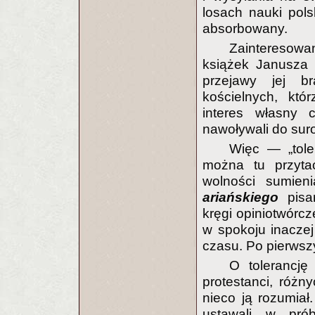
losach nauki polsk
absorbowany.
Zainteresow
książek Janusza T
przejawy jej br
kościelnych, kt
interes własny c
nawoływali do sur
Więc — „toler
można tu przyta
wolności sumieni
ariańskiego
pisar
kręgi opiniotwórcz
w spokoju inaczej
czasu. Po pierwszy
O tolerancję
protestanci, różn
nieco ją rozumiał
ustawali w pró