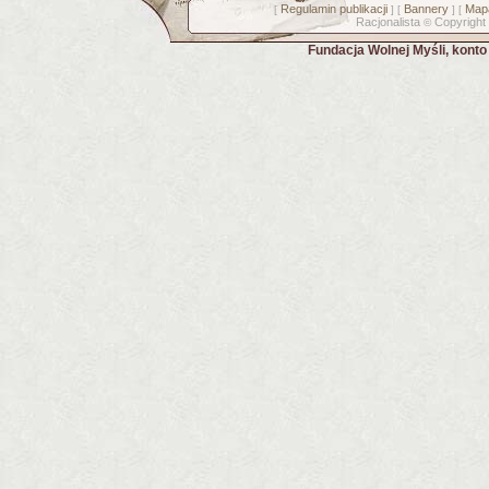
Regulamin publikacji
Bannery
Mapa
[
] [
] [
Racjonalista
Copyright
©
Fundacja Wolnej Myśli, kont