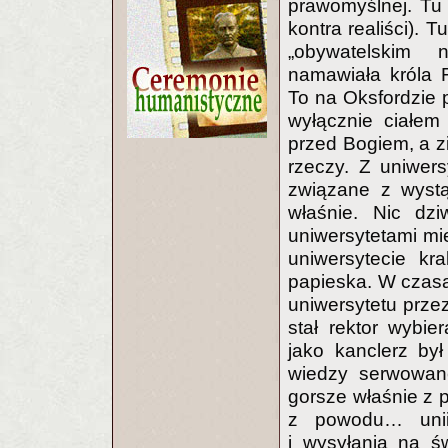
prawomyślnej. Tu t
kontra realiści). 
„obywatelskim 
namawiała króla 
To na Oksfordzie p
wyłącznie ciałem
przed Bogiem, a zi
rzeczy. Z uniwer
związane z wystą
właśnie. Nic dz
uniwersytetami mi
uniwersytecie kr
papieska. W czasa
uniwersytetu przez
stał rektor wybie
jako kanclerz by
wiedzy serwowan
gorsze właśnie z 
z powodu… unii 
i wysyłania na ś