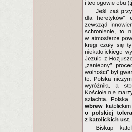
i teologowie obu (t
Jeśli zaś prz
dla heretyków" c
zewsząd innowier
schronienie, to 
w atmosferze pows
kręgi czuły się t
niekatolickiego w
Jezuici z Hozjusze
„zaniebny" proce
wolności" był gwara
to, Polska niczym 
wyróżniła, a sto
Kościoła nie marzy
szlachta. Polska 
wbrew
katolicki
o polskiej toler
z katolickich ust
.
Biskupi kato