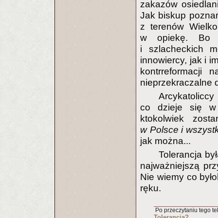
zakazów osiedlan
Jak biskup poznań
z terenów Wielko
w opiekę. Bo t
i szlacheckich m
innowiercy, jak i 
kontrreformacji 
nieprzekraczalne 
Arcykatolicc
co dzieje się w 
ktokolwiek zost
w Polsce i wszyst
jak można...
Tolerancja by
najważniejszą pr
Nie wiemy co było
ręku.
Po przeczytaniu tego tek
Tolerancja?