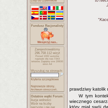
to niec
Listy od czytelników
"
Kace
Fundusz Racjonalisty
Wesprzyj nas..
Zarejestrowaliśmy
296.758.112
wizyt
Ponad 1062 autorów
napisało
dla nas 7343
tekstów.
Zajęłyby one 28930
stron A4
Wyszukaj na stronach:
Kryteria szczegółowe
Najnowsze strony..
prawdziwy katolik 
Archiwum streszczeń..
W tym kontekś
Ostatnie wątki Forum
:
iluzja wolności
wiecznego cesarza
Wzór na liczby
który miał swój 
parzyste i nie par..