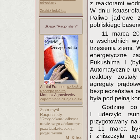
z reaktorami wod
odwołany
W dniu katastrofa
Znajdź książkę..
Paliwo jądrowe 
pobliskiego base
Sklepik "Racjonalisty"
11 marca 20
u wschodnich wyb
trzęsienia ziemi. 
energetyczne zas
Fukushima I (by
Automatycznie ur
reaktory został
agregaty prądotw
Anatol France -
Kościół a
bezpieczeństwa od
Rzeczpospolita
Mariusz Agnosiewicz -
była pod pełną ko
Zapomniane dzieje Polski
Godzinę po 
Złota myśl
I uderzyło tsun
Racjonalisty:
"Grecy dokonali odkrycia
przygotowany na 
największego z dokonanych
z 11 marca był
przez ludzkość: odkryli
potęgę rozumu."
i zniszczyła agr
M. Kline