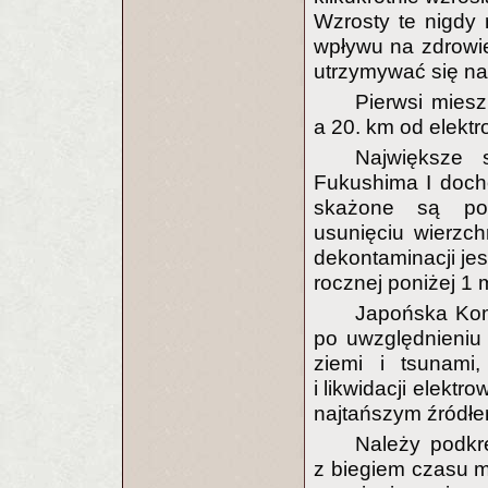
Wzrosty te nigdy n
wpływu na zdrowie
utrzymywać się na
Pierwsi miesz
a 20. km od elektr
Największe 
Fukushima I doch
skażone są pod
usunięciu wierzch
dekontaminacji je
rocznej poniżej 1
Japońska Kom
po uwzględnieniu
ziemi i tsunami
i likwidacji elekt
najtańszym źródłe
Należy podkre
z biegiem czasu 