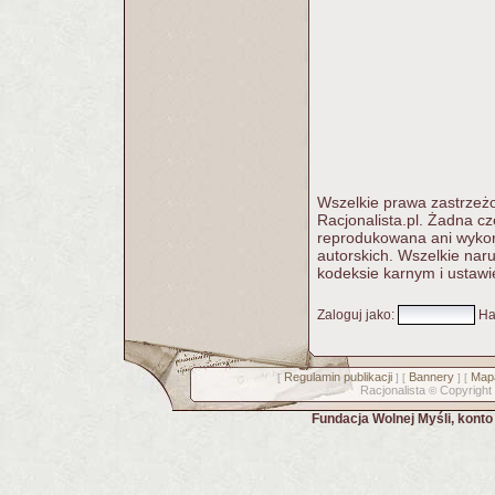
Wszelkie prawa zastrzeżo
Racjonalista.pl. Żadna c
reprodukowana ani wykorz
autorskich. Wszelkie nar
kodeksie karnym i ustawi
Zaloguj jako
:
Ha
Regulamin publikacji
Bannery
Mapa
[
] [
] [
Racjonalista
Copyright
©
Fundacja Wolnej Myśli, kont