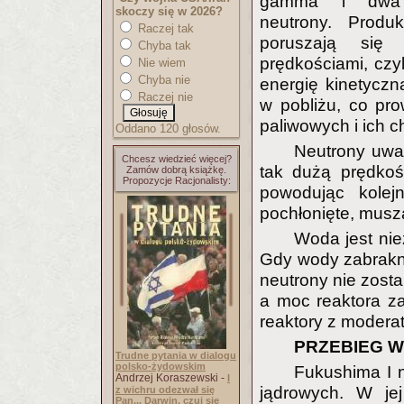
gamma i dwa 
skoczy się w 2026?
neutrony. Produ
Raczej tak
poruszają się
Chyba tak
prędkościami, czy
Nie wiem
Chyba nie
energię kinetyczn
Raczej nie
w pobliżu, co pro
paliwowych i ich 
Oddano 120 głosów.
Neutrony uwa
Chcesz wiedzieć więcej?
tak dużą prędkoś
Zamów dobrą książkę.
Propozycje Racjonalisty:
powodując kolej
pochłonięte, musz
Woda jest nie
Gdy wody zabrakn
neutrony nie zost
a moc reaktora za
reaktory z modera
PRZEBIEG W
Trudne pytania w dialogu
polsko-żydowskim
Fukushima I na
Andrzej Koraszewski -
I
jądrowych. W je
z wichru odezwał się
Pan... Darwin, czuj się