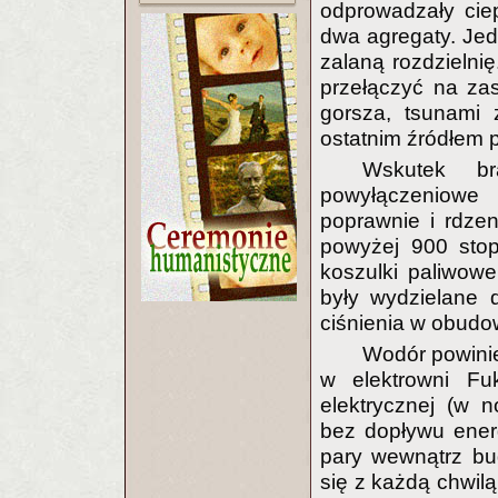
odprowadzały ciep
dwa agregaty. Jed
zalaną rozdzielnię.
przełączyć na zas
gorsza, tsunami z
ostatnim źródłem 
Wskutek br
powyłączeniowe
poprawnie i rdze
powyżej 900 stop
koszulki paliwow
były wydzielane 
ciśnienia w obud
Wodór powinie
w elektrowni Fu
elektrycznej (w 
bez dopływu energ
pary wewnątrz bu
się z każdą chwil