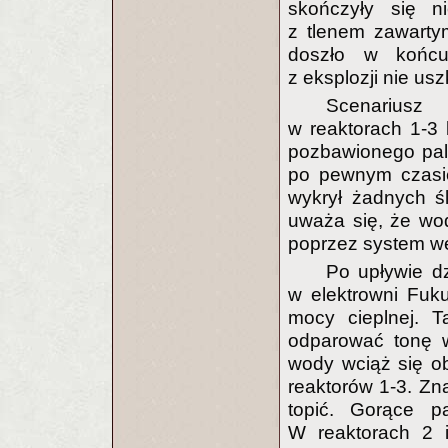
skończyły się n
z tlenem zawarty
doszło w końcu
z eksplozji nie u
Scenariusz
w reaktorach 1-3
pozbawionego pali
po pewnym czasie
wykrył żadnych ś
uważa się, że wod
poprzez system we
Po upływie dz
w elektrowni Fuk
mocy cieplnej. T
odparować tonę w
wody wciąż się ob
reaktorów 1-3. Zna
topić. Gorące pa
W reaktorach 2 i