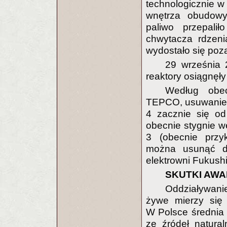
technologicznie 
wnętrza obudowy
paliwo przepalił
chwytacza rdzeni
wydostało się po
29 września 
reaktory osiągnęł
Według obec
TEPCO, usuwanie 
4 zacznie się od
obecnie stygnie 
3 (obecnie przyk
można usunąć do
elektrowni Fukushi
SKUTKI AWA
Oddziaływani
żywe mierzy się 
W Polsce średnia
ze źródeł natura