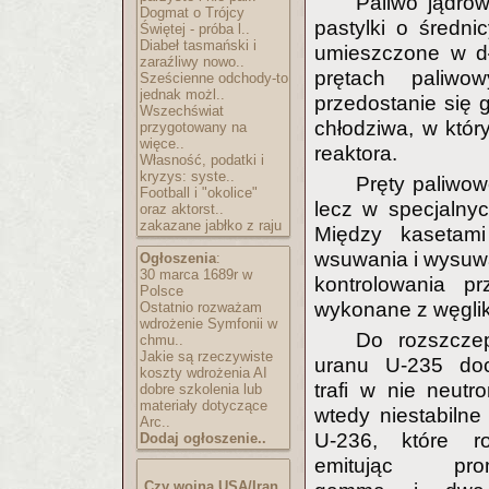
Paliwo jądro
Dogmat o Trójcy
pastylki o średni
Świętej - próba l..
Diabeł tasmański i
umieszczone w dł
zaraźliwy nowo..
prętach paliwow
Sześcienne odchody-to
jednak możl..
przedostanie się
Wszechświat
chłodziwa, w któ
przygotowany na
więce..
reaktora.
Własność, podatki i
kryzys: syste..
Pręty paliwow
Football i "okolice"
lecz w specjalnyc
oraz aktorst..
zakazane jabłko z raju
Między kasetami
wsuwania i wysuw
Ogłoszenia
:
30 marca 1689r w
kontrolowania pr
Polsce
wykonane z węgliku
Ostatnio rozważam
wdrożenie Symfonii w
Do rozszczep
chmu..
Jakie są rzeczywiste
uranu U-235 doc
koszty wdrożenia AI
trafi w nie neutr
dobre szkolenia lub
materiały dotyczące
wtedy niestabilne
Arc..
U-236, które r
Dodaj ogłoszenie..
emitując prom
Czy wojna USA/Iran