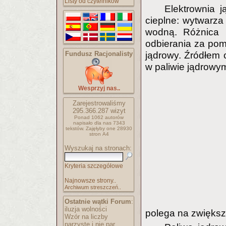
Listy od czytelników
Elektrownia j
cieplne: wytwarza
wodną. Różnica 
odbierania za po
Fundusz Racjonalisty
jądrowy. Źródłem 
w paliwie jądrowy
Wesprzyj nas..
Zarejestrowaliśmy
295.366.287
wizyt
Ponad 1062 autorów
napisało
dla nas 7343
tekstów.
Zajęłyby one 28930
stron A4
Wyszukaj na stronach:
Kryteria szczegółowe
Najnowsze strony..
Archiwum streszczeń..
Ostatnie wątki Forum
:
iluzja wolności
polega na zwiększ
Wzór na liczby
parzyste i nie par..