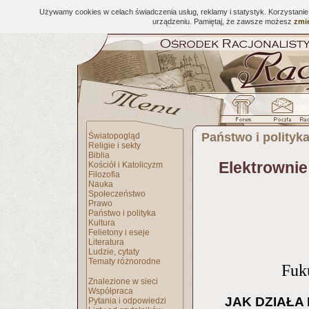
Używamy cookies w celach świadczenia usług, reklamy i statystyk. Korzystani
urządzeniu. Pamiętaj, że zawsze możesz
zmie
Państwo i polityk
Światopogląd
Religie i sekty
Biblia
Elektrownie
Kościół i Katolicyzm
Filozofia
Nauka
Społeczeństwo
Prawo
Państwo i polityka
Kultura
Felietony i eseje
Literatura
Ludzie, cytaty
Tematy różnorodne
Fuk
Znalezione w sieci
Współpraca
JAK DZIAŁA
Pytania i odpowiedzi