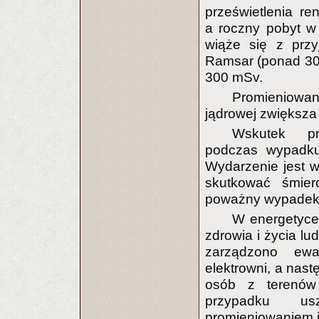
prześwietlenia r
a roczny pobyt w
wiąże się z prz
Ramsar (ponad 30 
300 mSv.
Promieniowan
jądrowej zwiększa
Wskutek pr
podczas wypadku 
Wydarzenie jest wi
skutkować śmier
poważny wypadek
W energetyce
zdrowia i życia lu
zarządzono ewa
elektrowni, a nast
osób z terenów
przypadku us
promieniowaniem 