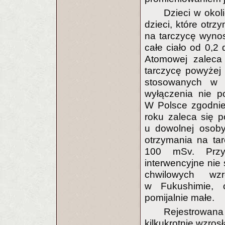
Dzieci w okol
dzieci, które otr
na tarczycę wyno
całe ciało od 0,2
Atomowej zaleca
tarczycę powyżej
stosowanych w 
wyłączenia nie p
W Polsce zgodnie
roku zaleca się p
u dowolnej osoby
otrzymania na tar
100 mSv. Przy
interwencyjne nie
chwilowych wzr
w Fukushimie, o
pomijalnie małe.
Rejestrowan
kilkukrotnie wzro