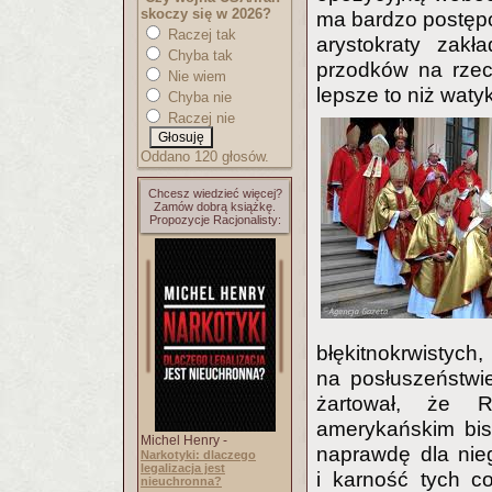
skoczy się w 2026?
ma bardzo postępo
Raczej tak
arystokraty zakł
Chyba tak
przodków na rzecz
Nie wiem
lepsze to niż waty
Chyba nie
Raczej nie
Oddano 120 głosów.
Chcesz wiedzieć więcej?
Zamów dobrą książkę.
Propozycje Racjonalisty:
błękitnokrwistych,
na posłuszeństwi
żartował, że R
amerykańskim bis
Michel Henry -
naprawdę dla nie
Narkotyki: dlaczego
legalizacja jest
i karność tych co
nieuchronna?