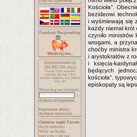
mimo wielu połącze
Listy od czytelników
Kościoła". Obecni
bezideowi techno
i wyśmiewają się z
każdy niemal król 
Fundusz Racjonalisty
czyniło ministrów
wrogami, a przyn
choćby ministra k
Wesprzyj nas..
i arystokratów z r
Zarejestrowaliśmy
i księcia-kardy
294.892.505
wizyt
będących jednocz
Ponad 1062 autorów
napisało
dla nas 7343
kościoła", typowy
tekstów.
Zajęłyby one 28930
stron A4
episkopaty są lep
Wyszukaj na stronach:
Kryteria szczegółowe
Najnowsze strony..
Archiwum streszczeń..
Ostatnie wątki Forum
:
iluzja wolności
Wzór na liczby
parzyste i nie par..