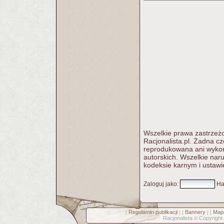
Wszelkie prawa zastrzeżo
Racjonalista.pl. Żadna c
reprodukowana ani wykorz
autorskich. Wszelkie nar
kodeksie karnym i ustawi
Zaloguj jako
:
Ha
Regulamin publikacji
Bannery
Mapa
[
] [
] [
Racjonalista
Copyright
©