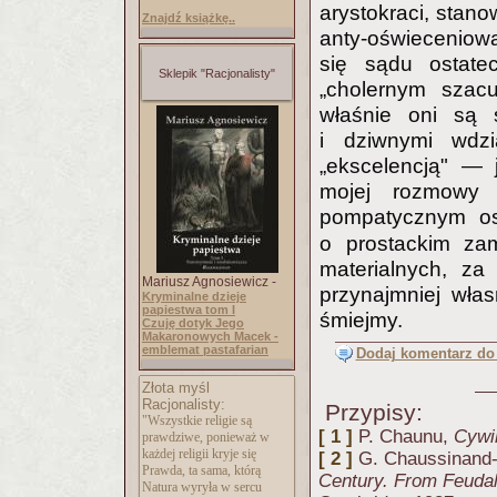
arystokraci, stano
Znajdź książkę..
anty-oświeceniową
się sądu ostate
Sklepik "Racjonalisty"
„cholernym szacu
właśnie oni są ś
i dziwnymi wdz
„ekscelencją" —
mojej rozmowy 
pompatycznym o
o prostackim za
materialnych, za
Mariusz Agnosiewicz -
przynajmniej włas
Kryminalne dzieje
papiestwa tom I
śmiejmy.
Czuję dotyk Jego
Makaronowych Macek -
emblemat pastafarian
Dodaj komentarz do 
Złota myśl
Racjonalisty:
Przypisy:
"Wszystkie religie są
[ 1 ]
P. Chaunu,
Cywi
prawdziwe, ponieważ w
każdej religii kryje się
[ 2 ]
G. Chaussinand
Prawda, ta sama, którą
Century. From Feudal
Natura wyryła w sercu