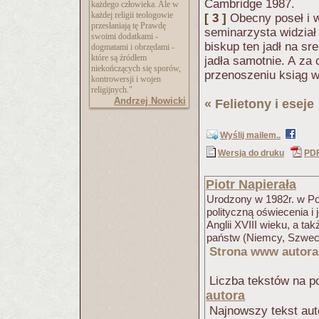
Cambridge 1987.
każdego człowieka. Ale w
każdej religii teologowie
[ 3 ]
Obecny poseł i 
przesłaniają tę Prawdę
seminarzysta widział 
swoimi dodatkami -
biskup ten jadł na sr
dogmatami i obrzędami -
które są źródłem
jadła samotnie. A za
niekończących się sporów,
przenoszeniu ksiąg w 
kontrowersji i wojen
religijnych."
Andrzej Nowicki
«
Felietony i eseje
Wyślij mailem..
Wersja do druku
PD
Piotr Napierała
Urodzony w 1982r. w Poz
polityczną oświecenia i 
Anglii XVIII wieku, a t
państw (Niemcy, Szwecja
Strona www autora
Liczba tekstów na po
autora
Najnowszy tekst aut