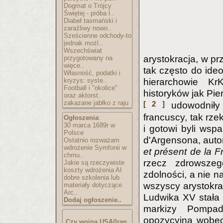
Dogmat o Trójcy
Świętej - próba l..
Diabeł tasmański i
zaraźliwy nowo..
Sześcienne odchody-to
jednak możl..
Wszechświat
arystokracja, w pr
przygotowany na
więce..
tak często do ideo
Własność, podatki i
kryzys: syste..
hierarchowie Kr
Football i "okolice"
historyków jak Pi
oraz aktorst..
zakazane jabłko z raju
[ 2 ]
udowodniły 
francuscy, tak rz
Ogłoszenia
:
30 marca 1689r w
i gotowi byli wspa
Polsce
d'Argensona, auto
Ostatnio rozważam
wdrożenie Symfonii w
et présent de
la F
chmu..
rzecz zdrowszeg
Jakie są rzeczywiste
koszty wdrożenia AI
zdolności, a nie 
dobre szkolenia lub
wszyscy arystokrac
materiały dotyczące
Arc..
Ludwika XV stała p
Dodaj ogłoszenie..
markizy Pompadou
opozycyjną wobec 
Czy wojna USA/Iran