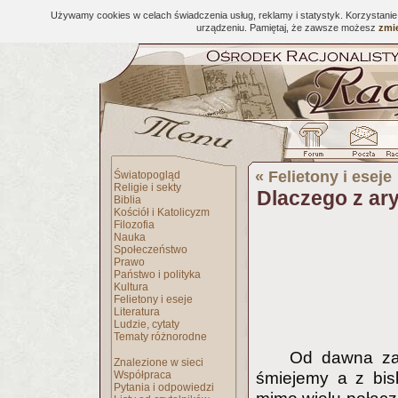
Używamy cookies w celach świadczenia usług, reklamy i statystyk. Korzystani
urządzeniu. Pamiętaj, że zawsze możesz
zmie
«
Felietony i eseje
Światopogląd
Religie i sekty
Dlaczego z ary
Biblia
Kościół i Katolicyzm
Filozofia
Nauka
Społeczeństwo
Prawo
Państwo i polityka
Kultura
Felietony i eseje
Literatura
Ludzie, cytaty
Tematy różnorodne
Od dawna zas
Znalezione w sieci
Współpraca
śmiejemy a z bisk
Pytania i odpowiedzi