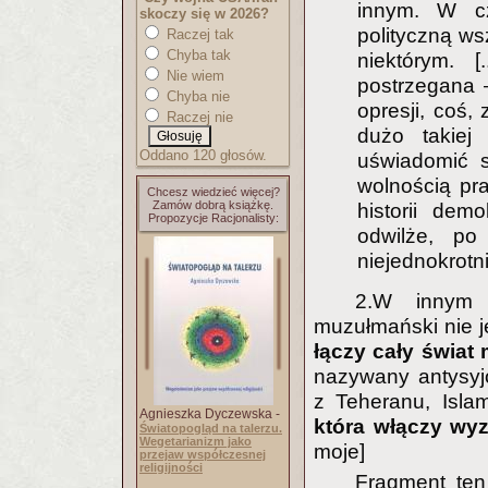
innym. W cz
skoczy się w 2026?
polityczną ws
Raczej tak
Chyba tak
niektórym. 
Nie wiem
postrzegana 
Chyba nie
opresji, coś,
Raczej nie
dużo takiej
Oddano 120 głosów.
uświadomić 
wolnością pra
Chcesz wiedzieć więcej?
Zamów dobrą książkę.
historii dem
Propozycje Racjonalisty:
odwilże, po
niejednokrotni
2.W innym f
muzułmański nie je
łączy cały świa
nazywany antysyj
z Teheranu, Isla
Agnieszka Dyczewska -
która włączy wy
Światopogląd na talerzu.
Wegetarianizm jako
moje]
przejaw współczesnej
religijności
Fragment ten