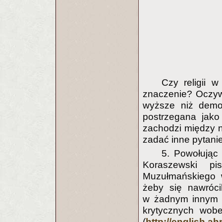
Czy religii 
znaczenie? Oczyw
wyższe niż demokr
postrzegana jako
zachodzi między n
zadać inne pytanie
5. Powołując 
Koraszewski p
Muzułmańskiego w
żeby się nawrócil
w żadnym innym 
krytycznych wob
(
http://english.ah