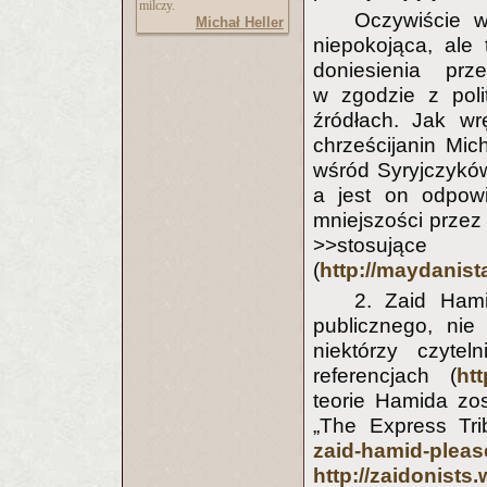
milczy.
Oczywiście w
Michał Heller
niepokojąca, ale
doniesienia pr
w zgodzie z pol
źródłach. Jak wr
chrześcijanin Mic
wśród Syryjczyków 
a jest on odpow
mniejszości przez
>>stosując
(
http://maydanis
2. Zaid Hami
publicznego, nie
niektórzy czytel
referencjach (
htt
teorie Hamida zos
„The Express Tr
zaid-hamid-pleas
http://zaidonists