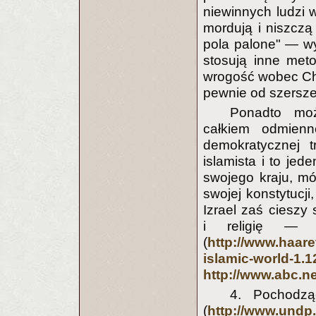
niewinnych ludzi 
mordują i niszcz
pola palone" — w
stosują inne met
wrogość wobec Ch
pewnie od szersze
Ponadto moż
całkiem odmienn
demokratycznej t
islamista i to jed
swojego kraju, mó
swojej konstytucj
Izrael zaś ciesz
i religię — 
(
http://www.haaret
islamic-world-1.
http://www.abc.ne
4. Pochodz
(
http://www.undp