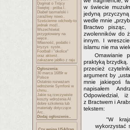
we fragmencie, w 
Dogmat o Trójcy
w świecie muzułm
Świętej - próba l..
Diabeł tasmański i
jedyną przyczyną 
zaraźliwy nowo..
wedle mnie „przybl
Sześcienne odchody-to
jednak możl..
Bractwo pisząc,
Wszechświat
zwolenników do ż
przygotowany na
więce..
innym. I wreszci
Własność, podatki i
islamu nie ma wiel
kryzys: syste..
Football i "okolice"
Omawianie pr
oraz aktorst..
zakazane jabłko z raju
praktyką brzydką.
przecież czyteln
Ogłoszenia
:
30 marca 1689r w
argument by „usta
Polsce
mnie jakiegoś f
Ostatnio rozważam
wdrożenie Symfonii w
napisałem Andr
chmu..
Odpowiedział, 
Jakie są rzeczywiste
koszty wdrożenia AI
z Bractwem i Arab
dobre szkolenia lub
materiały dotyczące
tekstem:
Arc..
Dodaj ogłoszenie..
"W kraja
wykorzystać 
Czy wojna USA/Iran