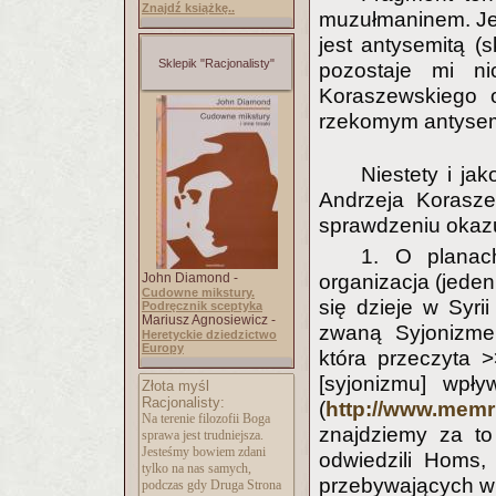
Znajdź książkę..
muzułmaninem. Jes
jest antysemitą (
Sklepik "Racjonalisty"
pozostaje mi ni
Koraszewskiego 
rzekomym antysem
Niestety i ja
Andrzeja Korasze
sprawdzeniu okazu
1. O planac
John Diamond -
organizacja (jeden 
Cudowne mikstury.
się dzieje w Syri
Podręcznik sceptyka
Mariusz Agnosiewicz -
zwaną Syjonizmem
Heretyckie dziedzictwo
Europy
która przeczyta 
[syjonizmu] wpł
Złota myśl
Racjonalisty:
(
http://www.memri
Na terenie filozofii Boga
znajdziemy za to
sprawa jest trudniejsza.
Jesteśmy bowiem zdani
odwiedzili Homs,
tylko na nas samych,
przebywających w 
podczas gdy Druga Strona