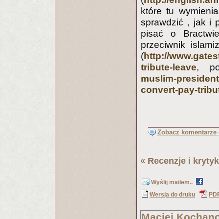
które tu wymieni
sprawdzić , jak i
pisać o Bractwi
przeciwnik islam
(
http://www.gates
tribute-leave
, p
muslim-presidenti
convert-pay-tribu
Zobacz komentarze (
«
Recenzje i krytyk
Wyślij mailem..
Wersja do druku
PD
Maciej Kochan