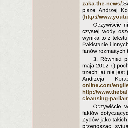
zaka-the-news/
.S
pisze Andrzej Ko
(
http://www.you
Oczywiście ni
czystej wody oszo
wynika to z tekst
Pakistanie i innyc
fanów rozmaitych t
3. Również 
maja 2012 r.) poch
trzech lat nie jes
Andrzeja Kora
online.com/engli
http://www.thebal
cleansing-parlia
Oczywiście 
faktów dotyczącyc
Żydów jako takich
przenosząc sytu