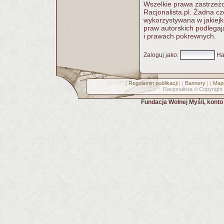
Wszelkie prawa zastrzeżo
Racjonalista.pl. Żadna 
wykorzystywana w jakiejk
praw autorskich podlegaj
i prawach pokrewnych.
Zaloguj jako
:
Ha
Regulamin publikacji
Bannery
Mapa
[
] [
] [
Racjonalista
Copyright
©
Fundacja Wolnej Myśli, kont