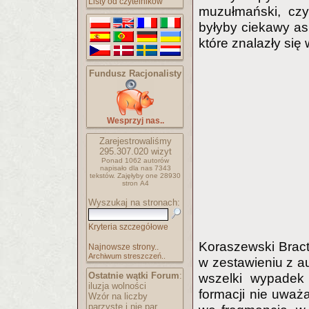
Listy od czytelników
muzułmański, czy
byłyby ciekawy as
które znalazły się 
Fundusz Racjonalisty
Wesprzyj nas..
Zarejestrowaliśmy
295.307.020
wizyt
Ponad 1062 autorów
napisało
dla nas 7343
tekstów.
Zajęłyby one 28930
stron A4
Wyszukaj na stronach:
Kryteria szczegółowe
Koraszewski Bract
Najnowsze strony..
Archiwum streszczeń..
w zestawieniu z au
Ostatnie wątki Forum
:
wszelki wypadek
iluzja wolności
formacji nie uwa
Wzór na liczby
parzyste i nie par..