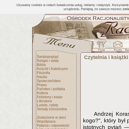
Używamy cookies w celach świadczenia usług, reklamy i statystyk. Korzystani
urządzeniu. Pamiętaj, że zawsze możesz
zmie
Czytelnia i książki
Światopogląd
Religie i sekty
Biblia
Kościół i Katolicyzm
Filozofia
Nauka
Społeczeństwo
Prawo
Państwo i polityka
Kultura
Felietony i eseje
Literatura
Ludzie, cytaty
Tematy różnorodne
Andrzej Kora
Znalezione w sieci
kogo?", który był
Współpraca
Pytania i odpowiedzi
istotnych pytań 