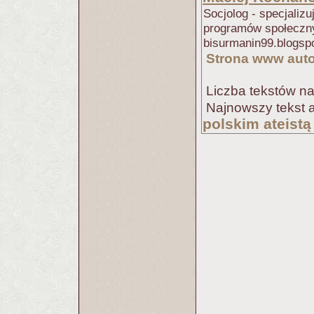
Socjolog - specjalizu
programów społeczny
bisurmanin99.blogsp
Strona www aut
Liczba tekstów na
Najnowszy tekst 
polskim ateistą 