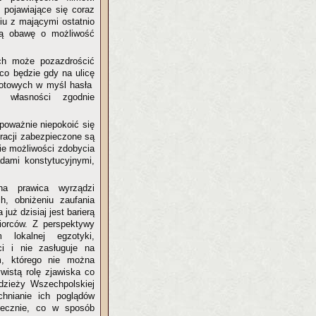
 pojawiające się coraz
iu z mającymi ostatnio
zą obawę o możliwość
ych może pozazdrościć
 co będzie gdy na ulicę
gotowych w myśl hasła
 własności zgodnie
poważnie niepokoić się
kracji zabezpieczone są
ie możliwości zdobycia
dami konstytucyjnymi,
na prawica wyrządzi
ch, obniżeniu zaufania
już dzisiaj jest barierą
iorców. Z perspektywy
 lokalnej egzotyki,
ci i nie zasługuje na
m, którego nie można
wistą rolę zjawiska co
odzieży Wszechpolskiej
hnianie ich poglądów
łecznie, co w sposób