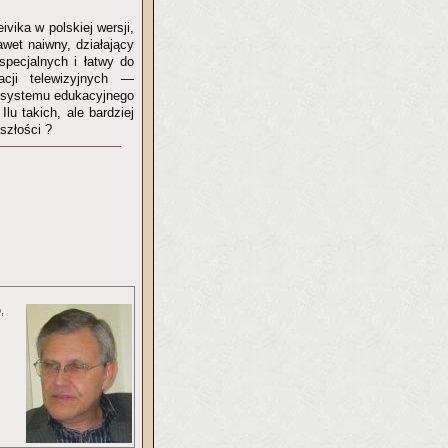
vika w polskiej wersji,
awet naiwny, działający
 specjalnych i łatwy do
acji telewizyjnych —
o systemu edukacyjnego
lu takich, ale bardziej
szłości ?
,