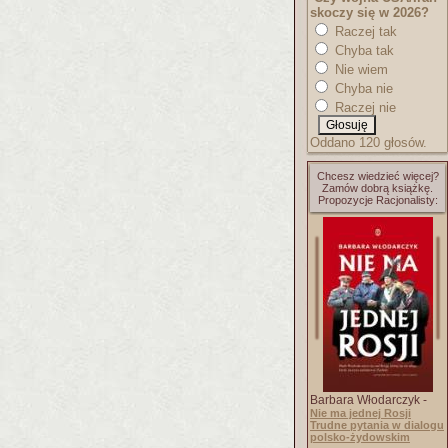
skoczy się w 2026?
Raczej tak
Chyba tak
Nie wiem
Chyba nie
Raczej nie
Oddano 120 głosów.
Chcesz wiedzieć więcej?
Zamów dobrą książkę.
Propozycje Racjonalisty:
Barbara Włodarczyk -
Nie ma jednej Rosji
Trudne pytania w dialogu
polsko-żydowskim