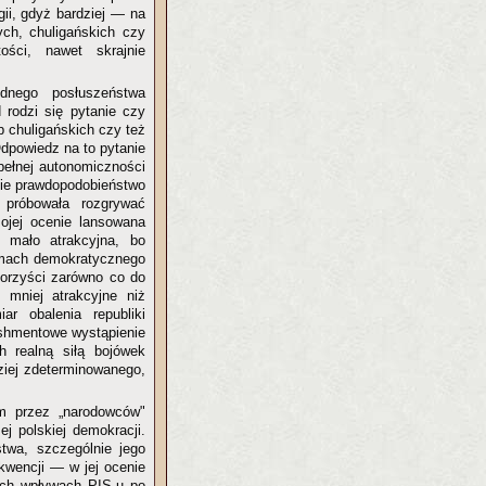
gii, gdyż bardziej — na
ch, chuligańskich czy
ści, nawet skrajnie
dnego posłuszeństwa
 rodzi się pytanie czy
p chuligańskich czy też
Odpowiedz na to pytanie
 pełnej autonomiczności
lkie prawdopodobieństwo
 próbowała rozgrywać
ojej ocenie lansowana
 mało atrakcyjna, bo
ramach demokratycznego
korzyści zarówno co do
 mniej atrakcyjne niż
ar obalenia republiki
ishmentowe wystąpienie
h realną siłą bojówek
ziej zdeterminowanego,
m przez „narodowców"
ej polskiej demokracji.
stwa, szczególnie jego
kwencji — w jej ocenie
cych wpływach PIS-u po