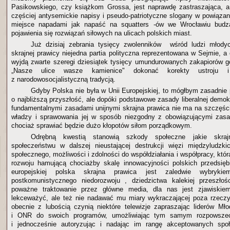
Pasikowskiego, czy książkom Grossa, jest naprawdę zastraszająca, a
częściej antysemickie napisy i pseudo-patriotyczne slogany w powiązan
miejsce napadami jak napaść na squatters -ów we Wrocławiu bud
pojawienia się rozwiązań siłowych na ulicach polskich miast.
Już dzisiaj zebrania tysięcy zwolenników wśród ludzi młod
skrajnej prawicy niejedna partia polityczna reprezentowana w Sejmie, a
wyjdą zwarte szeregi dziesiątek tysięcy umundurowanych zakapiorów 
„Nasze ulice wasze kamienice" dokonać korekty ustroju i
z narodowosocjalistyczną tradycją.
Gdyby Polska nie była w Unii Europejskiej, to mógłbym zasadnie 
o najbliższą przyszłość, ale dopóki podstawowe zasady liberalnej demo
fundamentalnymi zasadami unijnymi skrajna prawica nie ma na szczęśc
władzy i sprawowania jej w sposób niezgodny z obowiązującymi zasa
chociaż sprawiać będzie dużo kłopotów siłom porządkowym.
Odrębną kwestią stanowią szkody społeczne jakie skraj
społeczeństwu w dalszej nieustającej destrukcji więzi międzyludzki
społecznego, możliwości i zdolności do współdziałania i współpracy, która 
rozwoju hamującą chociażby skalę innowacyjności polskich przedsięb
europejskiej polska skrajna prawica jest zaledwie wybrykiem
postkomunistycznego niedorozwoju , dziedzictwa kalekiej przeszłoś
poważne traktowanie przez główne media, dla nas jest zjawiskie
lekceważyć, ale też nie nadawać mu miary wykraczającej poza rzeczy
obecnie z lubością czynią niektóre telewizje zapraszając liderów Mł
i ONR do swoich programów, umożliwiając tym samym rozpowszec
i jednocześnie autoryzując i nadając im rangę akceptowanych spo