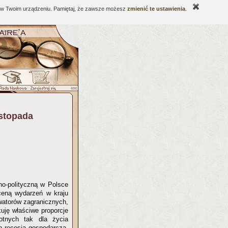
ne w Twoim urządzeniu. Pamiętaj, że zawsze możesz
zmienić te ustawienia
.
istopada
no-polityczną w Polsce
ceną wydarzeń w kraju
watorów zagranicznych,
uję właściwe proporcje
totnych tak dla życia
h recesją gospodarczą,