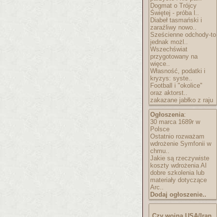
Dogmat o Trójcy
Świętej - próba l..
Diabeł tasmański i
zaraźliwy nowo..
Sześcienne odchody-to
jednak możl..
Wszechświat
przygotowany na
więce..
Własność, podatki i
kryzys: syste..
Football i "okolice"
oraz aktorst..
zakazane jabłko z raju
Ogłoszenia
:
30 marca 1689r w
Polsce
Ostatnio rozważam
wdrożenie Symfonii w
chmu..
Jakie są rzeczywiste
koszty wdrożenia AI
dobre szkolenia lub
materiały dotyczące
Arc..
Dodaj ogłoszenie..
Czy wojna USA/Iran