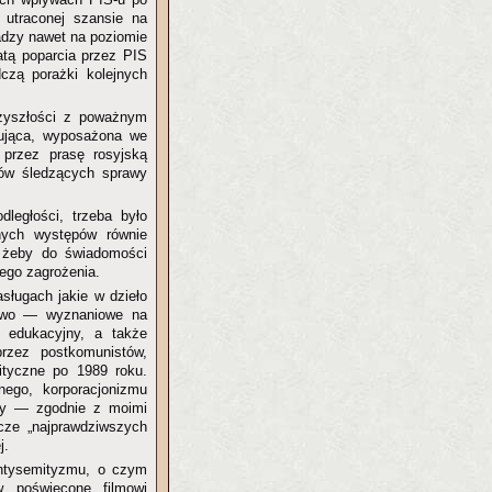
 utraconej szansie na
adzy nawet na poziomie
atą poparcia przez PIS
czą porażki kolejnych
przyszłości z poważnym
zująca, wyposażona we
 przez prasę rosyjską
rów śledzących sprawy
ległości, trzeba było
yjnych występów równie
, żeby do świadomości
wego zagrożenia.
ługach jakie w dzieło
dowo — wyznaniowe na
m edukacyjny, a także
przez postkomunistów,
ityczne po 1989 roku.
ego, korporacjonizmu
ały — zgodnie z moimi
icze „najprawdziwszych
j.
antysemityzmu, o czym
w poświęcone filmowi