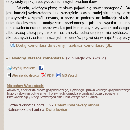
oczywisty sprzyja pozyskiwaniu nowych zwolenników .
W dniu, w którym piszę te słowa pojawił się nawet następca A. Brei
jest bardziej wykształcony i na szczęście o wiele mniej skuteczny, a n
praktycznie w sposób otwarty, a przez to podatny na infiltrację służb
unieszkodliwienia. Fanatycznie przekonany- jak to wynika z rel
o zniewoleniu narodu przez władze jest kuriozalnym wytworem polskieg
albo osobą chorą psychicznie, co zresztą jedno drugiego nie wyklucza. I
skutecznych i zdeterminowanych osobników pojawi się w najbliższej przy
Dodaj komentarz do strony..
Zobacz komentarze (3)..
«
Felietony, bieżące komentarze
(Publikacja:
20-11-2012
)
Wyślij mailem..
Wersja do druku
PDF
MS Word
Mirosław Woroniecki
Adwokat, specjalista prawa gospodarczego, cywilnego i prawa karnego gospodarczego
historyk doktryn politycznych i prawnych, doradca organizacji pozarządowych.
Przewodniczący Rady Stowarzyszenia Dom Wszystkich Polska
Pokaż inne teksty autora
Liczba tekstów na portalu:
52
Dwie lewice
Najnowszy tekst autora: