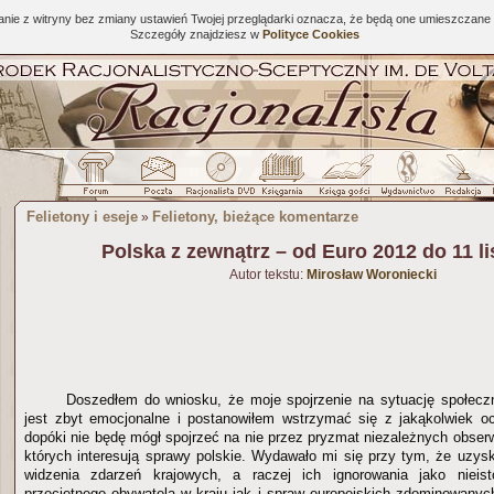
tanie z witryny bez zmiany ustawień Twojej przeglądarki oznacza, że będą one umieszcza
Szczegóły znajdziesz w
Polityce Cookies
Felietony i eseje
Felietony, bieżące komentarze
»
Polska z zewnątrz – od Euro 2012 do 11 l
Autor tekstu:
Mirosław Woroniecki
Doszedłem do wniosku, że moje spojrzenie na sytuację społecz
jest zbyt emocjonalne i postanowiłem wstrzymać się z jakąkolwiek o
dopóki nie będę mógł spojrzeć na nie przez pryzmat niezależnych obser
których interesują sprawy polskie. Wydawało mi się przy tym, że uzysk
widzenia zdarzeń krajowych, a raczej ich ignorowania jako nieis
przeciętnego obywatela w kraju jak i spraw europejskich zdominowanyc