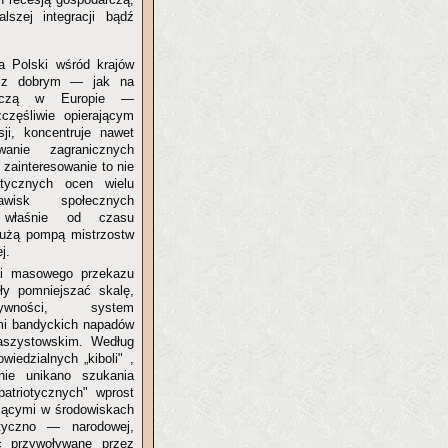
lszej integracji bądź
a Polski wśród krajów
a z dobrym — jak na
arczą w Europie —
zęśliwie opierającym
sji, koncentruje nawet
wanie zagranicznych
 zainteresowanie to nie
tycznych ocen wielu
awisk społecznych
ę właśnie od czasu
użą pompą mistrzostw
ej.
ki masowego przekazu
gły pomniejszać skalę,
ywności, system
ami bandyckich napadów
faszystowskim. Według
iedzialnych „kiboli" ,
nie unikano szukania
atriotycznych" wprost
tającymi w środowiskach
otyczno — narodowej,
ać przywoływane przez