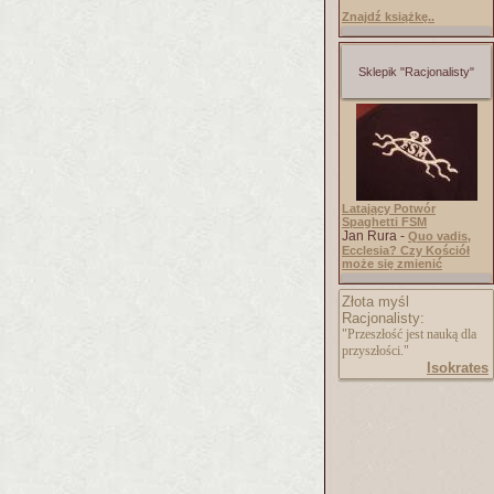
Znajdź książkę..
Sklepik "Racjonalisty"
Latający Potwór
Spaghetti FSM
Jan Rura -
Quo vadis,
Ecclesia? Czy Kościół
może się zmienić
Złota myśl
Racjonalisty:
"Przeszłość jest nauką dla
przyszłości."
Isokrates