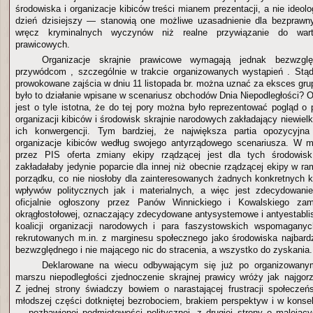
środowiska i organizacje kibiców treści mianem prezentacji, a nie ideolo
dzień dzisiejszy — stanowią one możliwe uzasadnienie dla bezprawny
wręcz kryminalnych wyczynów niż realne przywiązanie do warto
prawicowych.
Organizacje skrajnie prawicowe wymagają jednak bezwzglę
przywódcom , szczególnie w trakcie organizowanych wystąpień . Stąd
prowokowane zajścia w dniu 11 listopada br. można uznać za eksces gru
było to działanie wpisane w scenariusz obchodów Dnia Niepodległości? 
jest o tyle istotna, że do tej pory można było reprezentować pogląd o
organizacji kibiców i środowisk skrajnie narodowych zakładający niewie
ich konwergencji. Tym bardziej, że największa partia opozycyjna
organizacje kibiców według swojego antyrządowego scenariusza. W m
przez PIS oferta zmiany ekipy rządzącej jest dla tych środowisk
zakładałaby jedynie poparcie dla innej niż obecnie rządzącej ekipy w 
porządku, co nie niosłoby dla zainteresowanych żadnych konkretnych 
wpływów politycznych jak i materialnych, a więc jest zdecydowanie
oficjalnie ogłoszony przez Panów Winnickiego i Kowalskiego zami
okrągłostołowej, oznaczający zdecydowane antysystemowe i antyestabl
koalicji organizacji narodowych i para faszystowskich wspomaganyc
rekrutowanych m.in. z marginesu społecznego jako środowiska najbard
bezwzględnego i nie mającego nic do stracenia, a wszystko do zyskania.
Deklarowane na wiecu odbywającym się już po organizowany
marszu niepodległości zjednoczenie skrajnej prawicy wróży jak najgorz
Z jednej strony świadczy bowiem o narastającej frustracji społeczeń
młodszej części dotkniętej bezrobociem, brakiem perspektyw i w konse
— pozbawionej podmiotowości politycznej, z drugiej strony o maleją