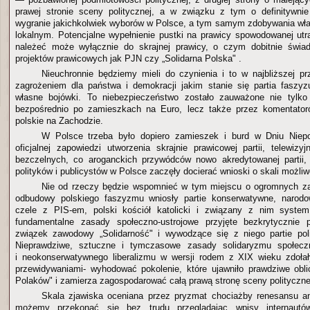
prawej stronie sceny politycznej, a w związku z tym o definitywnie
wygranie jakichkolwiek wyborów w Polsce, a tym samym zdobywania wł
lokalnym. Potencjalne wypełnienie pustki na prawicy spowodowanej utr
należeć może wyłącznie do skrajnej prawicy, o czym dobitnie świad
projektów prawicowych jak PJN czy „Solidarna Polska" .
Nieuchronnie będziemy mieli do czynienia i to w najbliższej 
zagrożeniem dla państwa i demokracji jakim stanie się partia faszy
własne bojówki. To niebezpieczeństwo zostało zauważone nie tylko
bezpośrednio po zamieszkach na Euro, lecz także przez komentato
polskie na Zachodzie.
W Polsce trzeba było dopiero zamieszek i burd w Dniu Niepod
oficjalnej zapowiedzi utworzenia skrajnie prawicowej partii, telewiz
bezczelnych, co aroganckich przywódców nowo akredytowanej partii
polityków i publicystów w Polsce zaczęły docierać wnioski o skali możli
Nie od rzeczy będzie wspomnieć w tym miejscu o ogromnych zas
odbudowy polskiego faszyzmu wniosły partie konserwatywne, naro
czele z PIS-em, polski kościół katolicki i związany z nim syste
fundamentalne zasady społeczno-ustrojowe przyjęte bezkrytycznie 
związek zawodowy „Solidarność" i wywodzące się z niego partie pol
Nieprawdziwe, sztuczne i tymczasowe zasady solidaryzmu społeczn
i neokonserwatywnego liberalizmu w wersji rodem z XIX wieku zdoł
przewidywaniami- wyhodować pokolenie, które ujawniło prawdziwe obl
Polaków" i zamierza zagospodarować całą prawą stronę sceny polityczne
Skala zjawiska oceniana przez pryzmat chociażby renesansu 
możemy przekonać się bez trudu przeglądając wpisy internautó