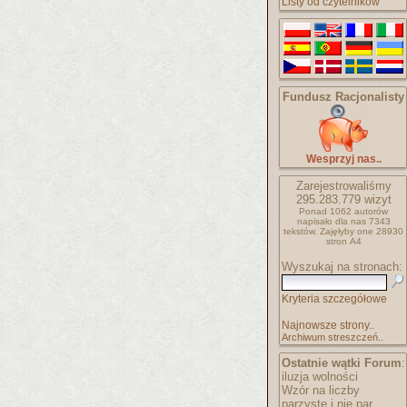
Listy od czytelników
Fundusz Racjonalisty
Wesprzyj nas..
Zarejestrowaliśmy
295.283.779
wizyt
Ponad 1062 autorów
napisało
dla nas 7343
tekstów.
Zajęłyby one 28930
stron A4
Wyszukaj na stronach:
Kryteria szczegółowe
Najnowsze strony..
Archiwum streszczeń..
Ostatnie wątki Forum
:
iluzja wolności
Wzór na liczby
parzyste i nie par..