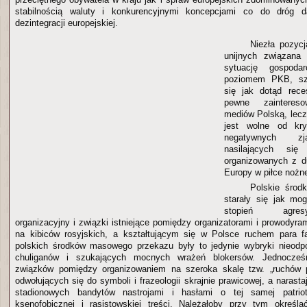
stabilnością waluty i konkurencyjnymi koncepcjami co do dróg da
dezintegracji europejskiej.
Niezła pozycj
unijnych związan
sytuację gospod
poziomem PKB, szc
się jak dotąd rece
pewne zaintereso
mediów Polską, lecz
jest wolne od kry
negatywnych zj
nasilających si
organizowanych z d
Europy w piłce nożn
Polskie środ
starały się jak mo
stopień agres
organizacyjny i związki istniejące pomiędzy organizatorami i prowodyr
na kibiców rosyjskich, a kształtującym się w Polsce ruchem para 
polskich środków masowego przekazu były to jedynie wybryki nieodpow
chuliganów i szukających mocnych wrażeń blokersów. Jednocześ
związków pomiędzy organizowaniem na szeroka skalę tzw. „ruchów p
odwołujących się do symboli i frazeologii skrajnie prawicowej, a naras
stadionowych bandytów nastrojami i hasłami o tej samej patri
ksenofobicznej i rasistowskiej treści. Należałoby przy tym określ