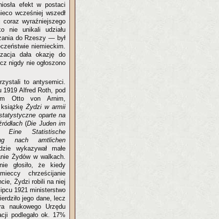
iosła efekt w postaci
ieco wcześniej wszedł
i coraz wyraźniejszego
o nie unikali udziału
ązania do Rzeszy — był
eczeństwie niemieckim.
izacja dała okazję do
ecz nigdy nie ogłoszono
zystali to antysemici.
 1919 Alfred Roth, pod
em Otto von Arnim,
ł książkę
Żydzi w armii
tatystyczne oparte na
 źródłach
(
Die Juden im
Eine Statistische
ung nach amtlichen
gdzie wykazywał małe
nie Żydów w walkach.
nie głosiło, że kiedy
emieccy chrześcijanie
ncie, Żydzi robili na niej
lipcu 1921 ministerstwo
erdziło jego dane, lecz
ora naukowego Urzędu
acji podlegało ok. 17%