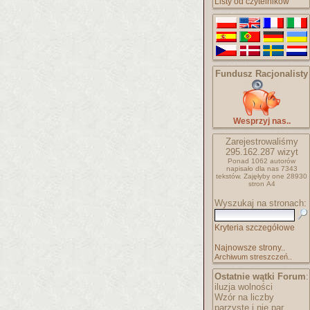
Listy od czytelników
Fundusz Racjonalisty
Wesprzyj nas..
Zarejestrowaliśmy
295.162.287
wizyt
Ponad 1062 autorów
napisało
dla nas 7343
tekstów.
Zajęłyby one 28930
stron A4
Wyszukaj na stronach:
Kryteria szczegółowe
Najnowsze strony..
Archiwum streszczeń..
Ostatnie wątki Forum
:
iluzja wolności
Wzór na liczby
parzyste i nie par..