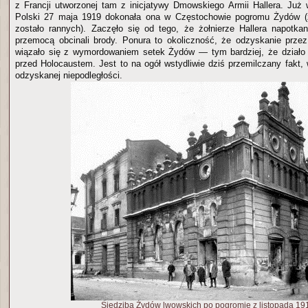
z Francji utworzonej tam z inicjatywy Dmowskiego Armii Hallera. Już 
Polski 27 maja 1919 dokonała ona w Częstochowie pogromu Żydów (
zostało rannych). Zaczęło się od tego, że żołnierze Hallera napot
przemocą obcinali brody. Ponura to okoliczność, że odzyskanie przez
wiązało się z wymordowaniem setek Żydów — tym bardziej, że działo 
przed Holocaustem. Jest to na ogół wstydliwie dziś przemilczany fakt,
odzyskanej niepodległości.
Siedziba Żydów lwowskich po pogromie z listopada 19