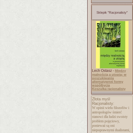
Sklepik "Racjonalisty"
Lech Ostasz -
Między
realnością a utopią: w
poszukiwaniu
alternatywnej formy
współbycia
Koszulka racjonalisty
Złota myśl
Racjonalisty:
W opinii wielu filozofów i
antropologów śmierć
stanowi dla ludzi swoisty
problem pojęciowy,
ponieważ są oni
niepoprawnymi dualistami,