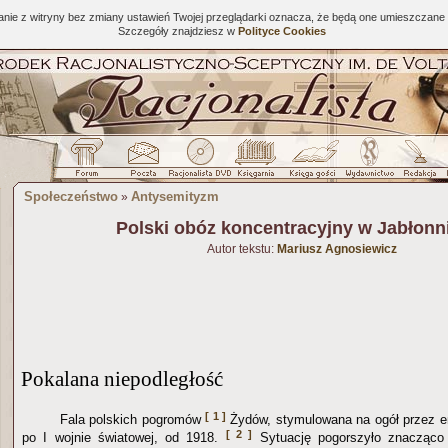
tanie z witryny bez zmiany ustawień Twojej przeglądarki oznacza, że będą one umieszcza
Szczegóły znajdziesz w
Polityce Cookies
Społeczeństwo
Antysemityzm
»
Polski obóz koncentracyjny w Jabłonni
Autor tekstu:
Mariusz Agnosiewicz
Pokalana niepodległość
[ 1 ]
Fala polskich pogromów
Żydów, stymulowana na ogół przez en
[ 2 ]
po I wojnie światowej, od 1918.
Sytuację pogorszyło znacząco