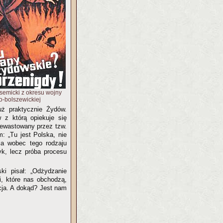
ysemicki z okresu wojny
o-bolszewickiej
uż praktycznie Żydów.
w z którą opiekuje się
ewastowany przez tzw.
: „Tu jest Polska, nie
ia wobec tego rodzaju
yk, lecz próba procesu
ki pisał: „Odżydzanie
, które nas obchodzą,
acja. A dokąd? Jest nam