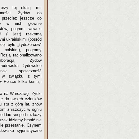
przy tej okazji mit
łonności Żydów do
 przecież jeszcze do
no w nich głównie
istów, pogrom lwowski
ył (i jest) rzekomą
ami ukraińskimi (pośród
ęcej było „żydożerców"
 polskim), pogromy
Rosją racjonalizowano
aboracją Żydów
rodowiska żydowskie
dnak społeczność
i w związku z tymi
w Polsce kilka komisji
zła na Warszawę, Żydzi
ie do swoich członków
u stu z górą lat, znów
woim zniszczyć w ogniu
i oddać się pod rozkazy
zak idziemy bronić nie
nie przestanie. Czynem
owiska syjonistyczne