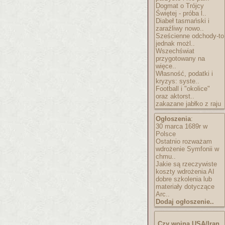
Dogmat o Trójcy
Świętej - próba l..
Diabeł tasmański i
zaraźliwy nowo..
Sześcienne odchody-to
jednak możl..
Wszechświat
przygotowany na
więce..
Własność, podatki i
kryzys: syste..
Football i "okolice"
oraz aktorst..
zakazane jabłko z raju
Ogłoszenia
:
30 marca 1689r w
Polsce
Ostatnio rozważam
wdrożenie Symfonii w
chmu..
Jakie są rzeczywiste
koszty wdrożenia AI
dobre szkolenia lub
materiały dotyczące
Arc..
Dodaj ogłoszenie..
Czy wojna USA/Iran