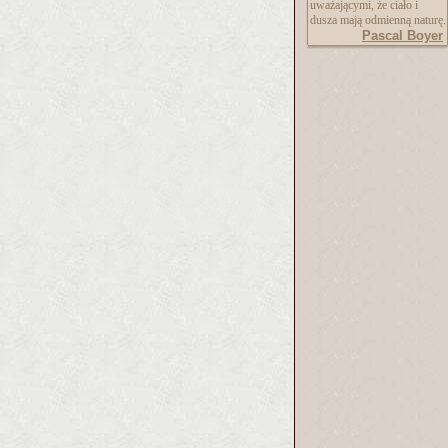
uważającymi, że ciało i
dusza mają odmienną naturę.
Pascal Boyer