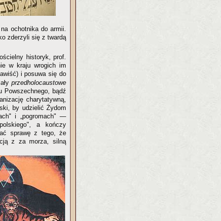
na ochotnika do armii.
o zderzyli się z twardą
cielny historyk, prof.
ie w kraju wrogich im
nawiść) i posuwa się do
lały
przedholocaustowe
ądu Powszechnego, bądź
anizację charytatywną,
lski, by udzielić Żydom
iach" i „pogromach" —
polskiego", a kończy
ać sprawę z tego, że
cją z za morza, silną