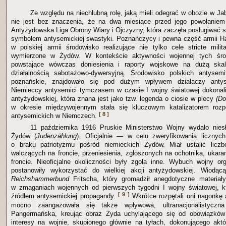
Ze względu na niechlubną rolę, jaką mieli odegrać w obozie w Ja
nie jest bez znaczenia, że na dwa miesiące przed jego powołanie
Antyżydowska Liga Obrony Wiary i Ojczyzny, która zaczęła posługiwać s
symbolem antysemickiej swastyki. Poznańczycy i pewna część armii Ha
w polskiej armii środowisko realizujące nie tylko cele stricte milita
wymierzone w Żydów. W kontekście aktywności wojennej tych śro
powstające wówczas doniesienia i raporty wojskowe na dużą ska
działalnością sabotażowo-dywersyjną. Środowisko polskich antysem
poznańskie, znajdowało się pod dużym wpływem działaczy antys
Niemieccy antysemici tymczasem w czasie I wojny światowej dokonali
antyżydowskiej, która znana jest jako tzw. legenda o ciosie w plecy
(Do
w okresie międzywojennym stała się kluczowym katalizatorem rozp
[ 8 ]
antysemickich w Niemczech.
11 października 1916 Pruskie Ministerstwo Wojny wydało nies
Żydów (
Judenzählung
). Oficjalnie — w celu zweryfikowania licznych
o braku patriotyzmu pośród niemieckich Żydów. Miał ustalić licz
walczących na froncie, przeniesienia, zgłoszonych na ochotnika, ukara
froncie. Nieoficjalne okoliczności były zgoła inne. Wybuch wojny or
postanowiły wykorzystać do wielkiej akcji antyżydowskiej. Wiodą
Reichshammerbund
Fritscha, który gromadził anegdotyczne materiał
w zmaganiach wojennych od pierwszych tygodni I wojny światowej, kt
[ 9 ]
źródłem antysemickiej propagandy.
Wkrótce rozpętali oni nagonkę
mocno zaangażowała się także wpływowa, ultranacjonalistyczna
Pangermańska, kreując obraz Żyda uchylającego się od obowiązków
interesy na wojnie, skupionego głównie na tyłach, dokonującego akt