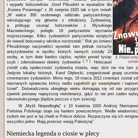
i wyparły bolszewików. Józef Piłsudski w wywiadzie dla
„Kuriera Porannego" z 26 sierpnia 1920 tak o tym mówił:
„W walce 300 osobowego oddziału partyzanckiego,
rekrutującego się głównie z młodzieży Żydowskiej,
a próbując usunąć bolszewików z Wysokiego
Mazowieckiego, poległo 18 partyzantów wyznania
mojżeszowego. Kilku żydowskich partyzantów wziętych
do niewoli bolszewicy wkrótce rozstrzelali." Rok po śmierci
Piłsudskiego nacjonaliści wywołali tam jednak rozruchy
antyżydowskie w wyniku których rannych zostały 23
osoby, w tym dwie bardzo ciężko, wybito ponad tysiąc
3
. Plakat ant
[ 7 ]
polsk
szyb i zdemolowano obiekty żydowskie
. Holocaust
zmiótł całą społeczność żydowską miasta, więc dziś nie ma tam j
Jedynie lokalny historyk, Karol Głębocki, zorganizował grupę ucznió
cmentarzem żydowskim. Mimo tego, 19 marca 2012 cmentarz został zd
nieznanych sprawców, którzy nadto
zapełnili go swastykami
i napisem
Izrael". Doświadczenia ubiegłego wieku domagają się od nas przyjęc
zjawisk postawy najwyższej nietolerancji, gdyż to nie jest żaden wybr
rekonstrukcyjnego (będzie jeszcze o tym szerzej).
W „Myśli Niepodległej" z 10 kwietnia 1920 Andrzej Niemojews
Państwa Polskiego staje się hasłem powszechnym. Wedle wiadomości
żydom nie jest w tej chwili w Polsce dobrze. Rozpoczyna się ich emigr
wszystko jedno. Mają przecież swoją Palestynę".
Niemiecka legenda o ciosie w plecy