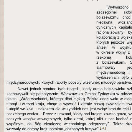
Wytworzono 
szczególnej sk
bolszewizmu, choć
niedawna widzia
cynicznych kapital
racjonalizowany b
kolaboracją z wojsk
których jeszcze wi
aniżeli w wojsku
w okresie wojny z 
rzekomą kol
z bolszewikami. Ś
alarmowały je
międzynarodową 
wydarzeniami było 
międzynarodowych, których raporty popsuły wizerunek młodego państwa.
Nawet jednak pomimo tych tragedii, kiedy armia bolszewicka s
zachowywali się patriotycznie. Warszawska Gmina Żydowska w odezw
pisała: „Wróg wschodni, którego dłoń ciężką Polska odczuwała w ciąg
stanął u wierzei kraju, chcąc je wywalić i ziemię naszą zwyczajem s
i utopić we krwi… nakazem dla wszystkich nas jest wziąć broń do ręki 
naczelnego wodza… Precz z urazami, kiedy nad krajem zawisa groza, ws
naszych wrogów wewnętrznych, tylko ziemi, której nikt z nas kochać 
wspólnym, da Bóg ciemięzcę wschodniego odeprzemy". Także środ
[ 3 ]
wezwały do obrony kraju pomimo „doznanych krzywd"
.