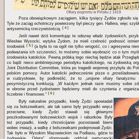
Ofiary pogromu w Pińsku z 1919
Poza obowiązkowym zaciągiem, kilka tysięcy Żydów zgłosiło się 
Tyle że zaciąg ochotniczy powierzony był pieczy gen. Hallera, więc szybk
[ 4 ]
antysemicką rzeczywistością.
Jeśli nawet dziś komentując te odezwy władz żydowskich, przykoś
Wiesław Wysocki, wytyka Żydom, że mieli czelność podnosić istnien
[ 5 ]
środowisk
(a była to na ogół nie tylko wrogość, co i agresywna nie
podważania ich szczerości, to możemy sobie wyobrazić co o tym myś
środowiska katolickie. Pewną próbką tego niechaj będzie atak Przegl
co bądź nieco ambitniejszego periodyku katolickiego, na żydowską org
Joint Distribution Committee, która po tragedii wojennej przybyła do Po
polskim pomocy. Autor katolicki jednocześnie pisze o „prześladowan
w cudzysłowie, by podkreślić, że to „urojone ofiary fanatyzmu 
pesymistyczną konkluzją: „W każdym jednak razie musimy sobie zd
w obronie przed żydostwem będziemy mieli do czynienia z organiza
[ 6 ]
liczebnie i finansowo."
Były naturalnie przypadki, kiedy Żydzi opowiadali
się za bolszewikami, ale tak samo były przypadki wręcz
przeciwne, kiedy Żydzi stawali się głównymi
poszkodowanymi bolszewickich wojsk i rabunków. Były
też przypadki, kiedy chrześcijanie pozostawali bierni
wobec inwazji, a walkę z bolszewikami podejmowali Żydzi.
Tak było w Wysokim Mazowieckim na Podlasiu, gdzie to
żydowskie „Orlęta" sformowały oddział partyzancki