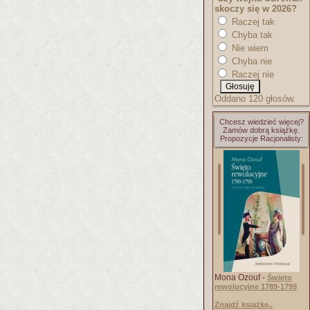
skoczy się w 2026?
Raczej tak
Chyba tak
Nie wiem
Chyba nie
Raczej nie
Oddano 120 głosów.
Chcesz wiedzieć więcej?
Zamów dobrą książkę.
Propozycje Racjonalisty:
Mona Ozouf -
Święto
rewolucyjne 1789-1799
Znajdź książkę..