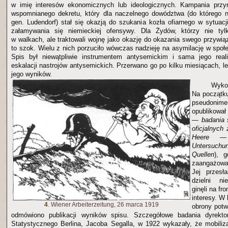
w imię interesów ekonomicznych lub ideologicznych. Kampania przyn
wspomnianego dekretu, który dla naczelnego dowództwa (do którego n
gen. Ludendorf) stał się okazją do szukania kozła ofiarnego w sytuacj
załamywania się niemieckiej ofensywy. Dla Żydów, którzy nie tylk
w walkach, ale traktowali wojnę jako okazję do okazania swego przywi
to szok. Wielu z nich porzuciło wówczas nadzieję na asymilację w społ
Spis był niewątpliwie instrumentem antysemickim i sama jego real
eskalacji nastrojów antysemickich. Przerwano go po kilku miesiącach, l
jego wyników.
Wykor
Na początku
pseudonim
opublikowa
— badania s
oficjalnych
Heere — 
Untersuch
Quellen
), 
zaangażowa
Jej przesła
dzielni ni
ginęli na fro
interesy. W 
4
. Wiener Arbeiterzeitung, 26 marca 1919
obrony potwi
odmówiono publikacji wyników spisu. Szczegółowe badania dyrekt
Statystycznego Berlina, Jacoba Segalla, w 1922 wykazały, że mobiliz