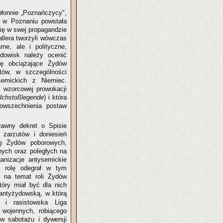
błonnie „Poznańczycy",
m w Poznaniu powstała
ię w swej propagandzie
llera tworzyli wówczas
rne, ale i polityczne,
dowisk należy ocenić
lę obciążające Żydów
itów, w szczególności
emickich z Niemiec.
 wzorcowej prowokacji
lchstoßlegende
) i która
owszechnienia postaw
ławny dekret o Spisie
 zarzutów i doniesień
bę Żydów poborowych,
nych oraz poległych na
ganizacje antysemickie
cą rolę odegrał w tym
y na temat roli Żydów
óry miał być dla nich
 antyżydowską, w którą
 i rasistowska Liga
 wojennych, robiącego
ów sabotażu i dywersji