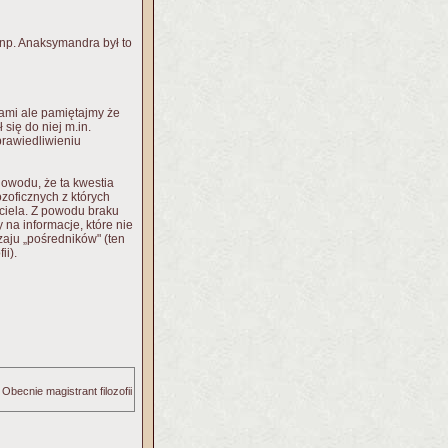
np. Anaksymandra był to
ami ale pamiętajmy że
 się do niej m.in.
prawiedliwieniu
dowodu, że ta kwestia
zoficznych z których
iciela. Z powodu braku
na informacje, które nie
aju „pośredników" (ten
ii).
Obecnie magistrant filozofii