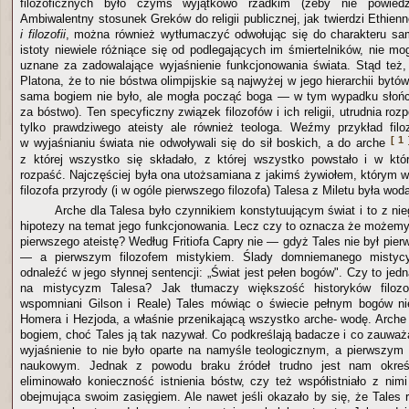
filozoficznych było czymś wyjątkowo rzadkim (żeby nie powiedzi
Ambiwalentny stosunek Greków do religii publicznej, jak twierdzi Ethi
i filozofii
, można również wytłumaczyć odwołując się do charakteru sa
istoty niewiele różniące się od podlegających im śmiertelników, nie mo
uznane za zadowalające wyjaśnienie funkcjonowania świata. Stąd też,
Platona, że to nie bóstwa olimpijskie są najwyżej w jego hierarchii bytó
sama bogiem nie było, ale mogła począć boga — w tym wypadku słońce
za bóstwo). Ten specyficzny związek filozofów i ich religii, utrudnia roz
tylko prawdziwego ateisty ale również teologa. Weźmy przykład filo
[ 1 
w wyjaśnianiu świata nie odwoływali się do sił boskich, a do arche
z której wszystko się składało, z której wszystko powstało i w któ
rozpaść. Najczęściej była ona utożsamiana z jakimś żywiołem, którym 
filozofa przyrody (i w ogóle pierwszego filozofa) Talesa z Miletu była wod
Arche dla Talesa było czynnikiem konstytuującym świat i to z ni
hipotezy na temat jego funkcjonowania. Lecz czy to oznacza że możem
pierwszego ateistę? Według Fritiofa Capry nie — gdyż Tales nie był pier
— a pierwszym filozofem mistykiem. Ślady domniemanego misty
odnaleźć w jego słynnej sentencji: „Świat jest pełen bogów". Czy to je
na mistycyzm Talesa? Jak tłumaczy większość historyków filozo
wspomniani Gilson i Reale) Tales mówiąc o świecie pełnym bogów ni
Homera i Hezjoda, a właśnie przenikającą wszystko arche- wodę. Arche
bogiem, choć Tales ją tak nazywał. Co podkreślają badacze i co zauważ
wyjaśnienie to nie było oparte na namyśle teologicznym, a pierwszym 
naukowym. Jednak z powodu braku źródeł trudno jest nam okreś
eliminowało konieczność istnienia bóstw, czy też współistniało z nimi
obejmująca swoim zasięgiem. Ale nawet jeśli okazało by się, że Tales