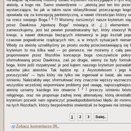
ateistę, a kogo nie. Samo stwierdzenie — „ateistą jest ten kto prz
wystarczające, bo jak w takim razie sklasyfikować przeczącego bog
opowiada się za koncepcją panteistyczną, a nawet chrześcijan którzy o
[ 5 ]
na rzecz swojego Boga
? Możemy rozszerzyć nasze kryterium się
przez Dawkinsa „hipotezę Boga" mówiącą iż: „(...) elementem 
zamieszkujemy, jest też pewien ponadnaturalny byt, który stworzył 
kreuje, a nawet dokonuje bieżących interwencji w jego kształt po
czasowe pogwałcenie rządzących nim, a w innych sytuacjach niena
Wtedy za ateistę uznalibyśmy po prostu osobę przeciwstawiającą się
kryterium to ma kilka wad — po pierwsze, nie możemy z całą pewn
proponowane przez filozofów koncepcje boga rzeczywiście pokr
sformułowaną przez Dawkinsa, zaś po drugie, wiemy że były formuł
boga, które jeśli rozpatrywać je pod kątem naszego kryterium pozwalał
autorów jako ateistów. Tak będzie np. z Arystotelesem i jego k
poruszyciela" — bytu który nie tylko nie ingerował w świat, ale naw
istnieniu. Należałoby więc sformułować inny znacznie węższy wyznaczni
wszystkie wcześniej wspomniane problemy pod uwagę, najrozsądniejsze
[ 7 ]
ateistę uznamy każdego kto otwarcie
przeczy istnieniu bóst
religijnego, oraz nie proponuje żadnej innej alternatywy, którą określ
kryterium pozwoli nam ograniczyć prawdopodobieństwo błędu do minimu
na tych filozofach, którzy bezpośrednio stwierdzali że bogowie nie istniej
1
2
3
Dalej..
Zobacz komentarze (9)..