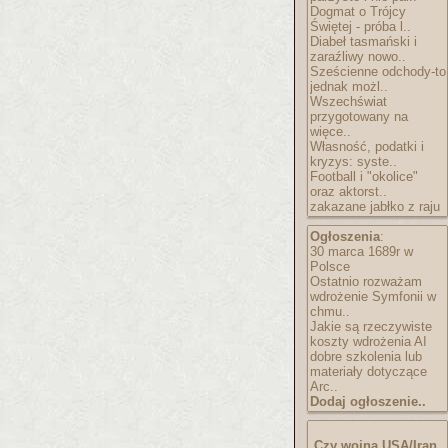
Dogmat o Trójcy
Świętej - próba l..
Diabeł tasmański i
zaraźliwy nowo..
Sześcienne odchody-to
jednak możl..
Wszechświat
przygotowany na
więce..
Własność, podatki i
kryzys: syste..
Football i "okolice"
oraz aktorst..
zakazane jabłko z raju
Ogłoszenia
:
30 marca 1689r w
Polsce
Ostatnio rozważam
wdrożenie Symfonii w
chmu..
Jakie są rzeczywiste
koszty wdrożenia AI
dobre szkolenia lub
materiały dotyczące
Arc..
Dodaj ogłoszenie..
Czy wojna USA/Iran