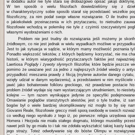
w dodatku autor nie tyle stara się drobiazgowo opisać jakąś doktrynę,
W ten sposób o wielu filozofach dowiedzieliśmy się z dzieł 
w charakterystyczny sobie sposób starał się przedstawić wszelkie p
filozoficzny, za nim podał swoje własne rozwiązanie. O ile trudno po
o jakiekolwiek przeinaczenia w ich przytaczaniu, to nietrudno zauw
filozofowie wchodzą w polemikę nie tyle z czyimiś rzeczywistymi pog
własnymi wyobrażeniami o nich.
Problem nie jest trudny do rozwiązania jeśli możemy je skonf
źródłowym, co nie jest jednak w wielu wypadkach możliwe w przypadku
Jest to jak sytuacja w sądzie, w którym mamy możliwość poznania tylk
Ponadto większość tekstów, z których będziemy korzystać, nie ma cha
historii, w którym wiarygodność przytaczanych faktów jest najważnie
Laertiosa
Poglądy i żywoty słynnych filozofów,
które będzie jeszcze wie
pomimo że uważane jest za jedno z najlepszych źródeł wiedzy o antyczn
przypadłość mieszania prawdy z fikcją (mylenie autorów danego cytatu,
wzięły udział w danym wydarzeniu), a przedstawieni w nim myśliciele
jawić jako bohaterowie folkloru greckiego, niż prawdziwe postacie h
problem źródeł wydaje się nam wystarczającym utrudnieniem, to niestet
kolejne — tym razem wynikające jedynie ze specyfiki podejmowane
Omawianie poglądów starożytnych ateistów, jest o tyle trudne, iż s
bogów był o wiele bardziej skomplikowany niż mogło to by się na
Giovanni Reale, filozofowie greccy mieli sporą swobodę w swoich rozwa
co według niego wynikało z tego iż, po pierwsze: religia urzędowa opa
Homera i Hezjoda nie miała stałego dogmatu, którego musieliby przest
nawet jeśli by go miała to i tak nie zdołała wykształcić takiej kasty kapła
jego straży. Toteż odwoływanie się do bóstw Olimpu w rozwiązywa