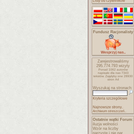
Listy od czytelników
Fundusz Racjonalisty
Wesprzyj nas..
Zarejestrowaliśmy
295.774.793
wizyty
Ponad 1062 autorów
napisało
dla nas 7343
tekstów.
Zajęłyby one 28930
stron A4
Wyszukaj na stronach:
Kryteria szczegółowe
Najnowsze strony..
Archiwum streszczeń..
Ostatnie wątki Forum
:
iluzja wolności
Wzór na liczby
parzyste i nie par..