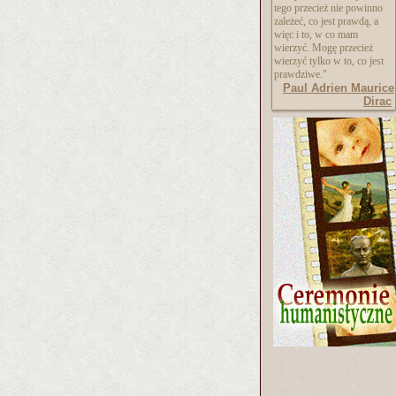
tego przecież nie powinno
zależeć, co jest prawdą, a
więc i to, w co mam
wierzyć. Mogę przecież
wierzyć tylko w to, co jest
prawdziwe."
Paul Adrien Maurice
Dirac