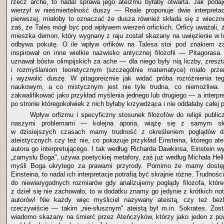
rzecz arche, to nadal sprawa jego ateizmu byłaby otwarta. Jak poda
wierzył w nieśmiertelność duszy — Reale proponuje dwie interpretac
pierwszej, miałoby to oznaczać że dusza również składa się z wieczn
zaś, że Tales mógł być pod wpływem wierzeń orfickich. Orficy uważali,
mieszka demon, który wygnany z raju został skazany na uwięzienie w l
odbywa pokutę. O ile wpływ orfików na Talesa stoi pod znakiem z
inspirował on inne wielkie nazwisko antycznej filozofii — Pitagorasa.
uznawał bóstw olimpijskich za ache — dla niego były nią liczby, zresz
i rozmyślaniom teoretycznym (szczególnie matematyce) miało przer
i wyzwolić duszę. W pitagoreizmie jak widać próba rozróżnienia t
naukowym, a co mistycznym jest nie tyle trudna, co niemożliwa. I
zakwalifikować jako przykład myślenia jednego lub drugiego — a interpr
po stronie któregokolwiek z nich byłaby krzywdząca i nie oddałaby całej p
Wpływ orfizmu i specyficzny stosunek filozofów do religii publi
naszymi problemami — kolejna aporia, wiążę się z samym sł
w dzisiejszych czasach mamy trudność z określeniem poglądów da
ateistycznych czy też nie, co pokazuje przykład Einsteina, którego at
autora go interpretującego. I tak według Richarda Dawkinsa, Einstein 
„zamysłu Boga", używa poetyckiej metafory, zaś już według Michała He
myśli Boga ukrytego za prawami przyrody. Pomimo że mamy dostęp
Einsteina, to nadal ich interpretacje potrafią być skrajnie różne. Trudności
do niewiarygodnych rozmiarów gdy analizujemy poglądy filozofa, któ
z dzieł się nie zachowało, to w dodatku znamy go jedynie z krótkich n
autorów! Nie każdy więc myśliciel nazywany ateistą, czy też bez
rzeczywiście — takim „nie-słusznym" ateistą był m.in. Sokrates. Zos
wiadomo skazany na śmierć przez Ateńczyków, którzy jako jeden z po