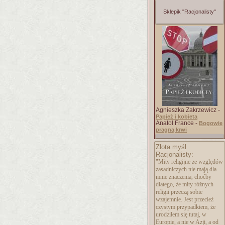
Sklepik "Racjonalisty"
Agnieszka Zakrzewicz -
Papież i kobieta
Anatol France -
Bogowie
pragną krwi
Złota myśl
Racjonalisty:
"Mity religijne ze względów
zasadniczych nie mają dla
mnie znaczenia, choćby
dlatego, że mity różnych
religii przeczą sobie
wzajemnie. Jest przecież
czystym przypadkiem, że
urodziłem się tutaj, w
Europie, a nie w Azji, a od