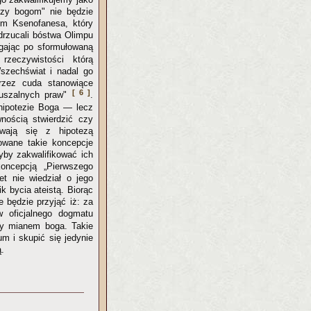
eczy bogom" nie będzie
om Ksenofanesa, który
drzucali bóstwa Olimpu
gając po sformułowaną
rzeczywistości którą
Wszechświat i nadal go
przez cuda stanowiące
[ 6 ]
ruszalnych praw"
.
 hipotezie Boga — lecz
ością stwierdzić czy
ywają się z hipotezą
owane takie koncepcje
yby zakwalifikować ich
oncepcją „Pierwszego
et nie wiedział o jego
k bycia ateistą. Biorąc
 będzie przyjąć iż: za
w oficjalnego dogmatu
ałby mianem boga. Takie
m i skupić się jedynie
ą.