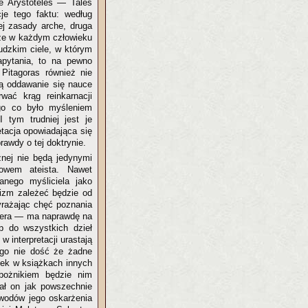
je Arystoteles — Tales
je tego faktu: według
ej zasady arche, druga
 że w każdym człowieku
udzkim ciele, w którym
apytania, to na pewno
 Pitagoras również nie
tą oddawanie się nauce
wać krąg reinkarnacji
ego co było myśleniem
 tym trudniej jest je
etacja opowiadająca się
rawdy o tej doktrynie.
cznej nie będą jedynymi
owem ateista. Nawet
nego myśliciela jako
eizm zależeć będzie od
wyrażając chęć poznania
llera — ma naprawdę na
 do wszystkich dzieł
 w interpretacji urastają
rego nie dość że żadne
otek w książkach innych
bożnikiem będzie nim
tał on jak powszechnie
wodów jego oskarżenia