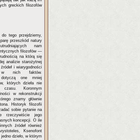
ych greckich filozofów
 do tego przejdziemy,
arę przeszkód natury
 utrudniających nam
antycznych filozofów —
trudnością na którą się
ej analizie starożytnej
m źródeł i wiarygodności
h w nich faktów.
 dotyczą one mniej
ów, których dzieła nie
y czasu. Koronnym
ności w rekonstrukcji
tórego znamy głównie
ona. Historyk filozofii
zadać sobie pytanie na
ne rzeczywiście jego
asnych koncepcji. O ile
innych źródeł również
rystoteles, Ksenofont
 jedno dzieło, w którym