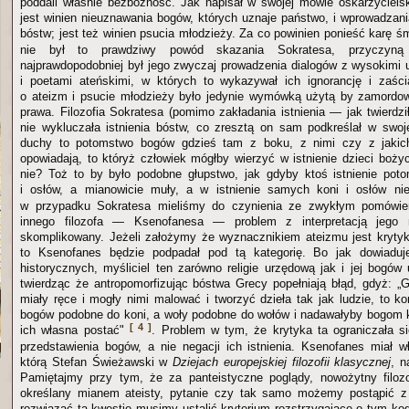
poddali właśnie bezbożność. Jak napisał w swojej mowie oskarżycielsk
jest winien nieuznawania bogów, których uznaje państwo, i wprowadzani
bóstw; jest też winien psucia młodzieży. Za co powinien ponieść karę śm
nie był to prawdziwy powód skazania Sokratesa, przyczyną 
najprawdopodobniej był jego zwyczaj prowadzenia dialogów z wysokimi 
i poetami ateńskimi, w których to wykazywał ich ignorancję i zaśc
o ateizm i psucie młodzieży było jedynie wymówką użytą by zamordow
prawa. Filozofia Sokratesa (pomimo zakładania istnienia — jak twierdz
nie wykluczała istnienia bóstw, co zresztą on sam podkreślał w swojej
duchy to potomstwo bogów gdzieś tam z boku, z nimi czy z jakich
opowiadają, to któryż człowiek mógłby wierzyć w istnienie dzieci bo
nie? Toż to by było podobne głupstwo, jak gdyby ktoś istnienie pot
i osłów, a mianowicie muły, a w istnienie samych koni i osłów ni
w przypadku Sokratesa mieliśmy do czynienia ze zwykłym pomówie
innego filozofa — Ksenofanesa — problem z interpretacją jego m
skomplikowany. Jeżeli założymy że wyznacznikiem ateizmu jest krytyka 
to Ksenofanes będzie podpadał pod tą kategorię. Bo jak dowiadu
historycznych, myśliciel ten zarówno religie urzędową jak i jej bogów
twierdząc że antropomorfizując bóstwa Grecy popełniają błąd, gdyż: „G
miały ręce i mogły nimi malować i tworzyć dzieła tak jak ludzie, to k
bogów podobne do koni, a woły podobne do wołów i nadawałyby bogom ksz
[ 4 ]
ich własna postać"
. Problem w tym, że krytyka ta ograniczała 
przedstawienia bogów, a nie negacji ich istnienia. Ksenofanes miał 
którą Stefan Świeżawski w
Dziejach europejskiej filozofii klasycznej
, n
Pamiętajmy przy tym, że za panteistyczne poglądy, nowożytny filoz
określany mianem ateisty, pytanie czy tak samo możemy postąpić 
rozwiązać tą kwestię musimy ustalić kryterium rozstrzygające o tym ko