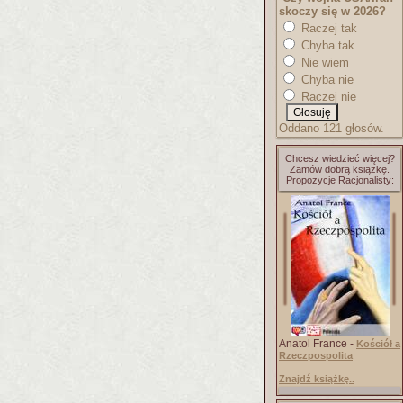
skoczy się w 2026?
Raczej tak
Chyba tak
Nie wiem
Chyba nie
Raczej nie
Oddano 121 głosów.
Chcesz wiedzieć więcej?
Zamów dobrą książkę.
Propozycje Racjonalisty:
Anatol France -
Kościół a
Rzeczpospolita
Znajdź książkę..