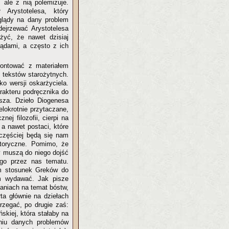
 ale z nią polemizuje.
Arystotelesa, który
oglądy na dany problem
dejrzewać Arystotelesa
ażyć, że nawet dzisiaj
lądami, a często z ich
rontować z materiałem
 tekstów starożytnych.
o wersji oskarżyciela.
rakteru podręcznika do
jsza. Dzieło Diogenesa
lokrotnie przytaczane,
ej filozofii, cierpi na
 a nawet postaci, które
 częściej będą się nam
istoryczne. Pomimo, że
y muszą do niego dojść
go przez nas tematu.
am stosunek Greków do
m wydawać. Jak pisze
żaniach na temat bóstw,
rta głównie na dziełach
rzegać, po drugie zaś:
ńskiej, która stałaby na
niu danych problemów