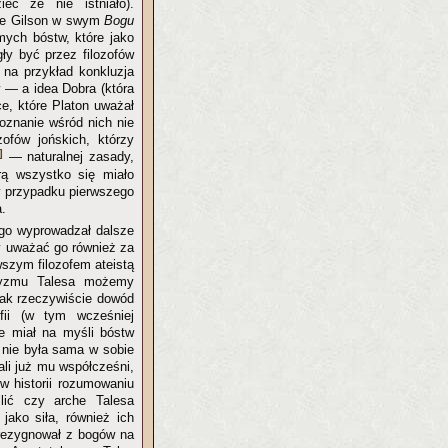
eć że nie istniało).
enne Gilson w swym
Bogu
mych bóstw, które jako
gły być przez filozofów
 na przykład konkluzja
w — a idea Dobra (która
, które Platon uważał
poznanie wśród nich nie
zofów jońskich, którzy
]
— naturalnej zasady,
rą wszystko się miało
w przypadku pierwszego
a.
ego wyprowadzał dalsze
y uważać go również za
wszym filozofem ateistą
cyzmu Talesa możemy
dnak rzeczywiście dowód
fii (w tym wcześniej
e miał na myśli bóstw
 nie była sama w sobie
ali już mu współcześni,
w historii rozumowaniu
lić czy arche Talesa
 jako siła, również ich
 rezygnował z bogów na