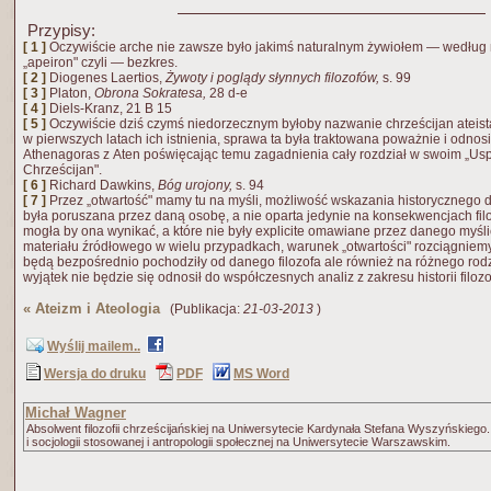
Przypisy:
[ 1 ]
Oczywiście arche nie zawsze było jakimś naturalnym żywiołem — według 
„apeiron" czyli — bezkres.
[ 2 ]
Diogenes Laertios,
Żywoty i poglądy słynnych filozofów,
s. 99
[ 3 ]
Platon,
Obrona Sokratesa,
28 d-e
[ 4 ]
Diels-Kranz, 21 B 15
[ 5 ]
Oczywiście dziś czymś niedorzecznym byłoby nazwanie chrześcijan ateist
w pierwszych latach ich istnienia, sprawa ta była traktowana poważnie i odnosił
Athenagoras z Aten poświęcając temu zagadnienia cały rozdział w swoim „Us
Chrześcijan".
[ 6 ]
Richard Dawkins,
Bóg urojony,
s. 94
[ 7 ]
Przez „otwartość" mamy tu na myśli, możliwość wskazania historycznego 
była poruszana przez daną osobę, a nie oparta jedynie na konsekwencjach filo
mogła by ona wynikać, a które nie były explicite omawiane przez danego myśl
materiału źródłowego w wielu przypadkach, warunek „otwartości" rozciągniemy 
będą bezpośrednio pochodziły od danego filozofa ale również na różnego rodz
wyjątek nie będzie się odnosił do współczesnych analiz z zakresu historii filozof
«
Ateizm i Ateologia
(Publikacja:
21-03-2013
)
Wyślij mailem..
Wersja do druku
PDF
MS Word
Michał Wagner
Absolwent filozofii chrześcijańskiej na Uniwersytecie Kardynała Stefana Wyszyńskiego. 
i socjologii stosowanej i antropologii społecznej na Uniwersytecie Warszawskim.