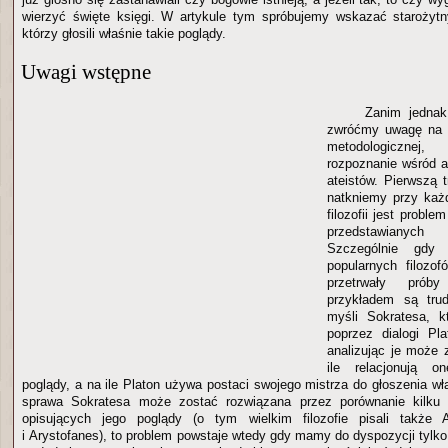
wierzyć święte księgi. W artykule tym spróbujemy wskazać starożytn
którzy głosili właśnie takie poglądy.
Uwagi wstępne
Zanim jednak
zwróćmy uwagę na p
metodologicznej,
rozpoznanie wśród 
ateistów. Pierwszą 
natkniemy przy każd
filozofii jest proble
przedstawianyc
Szczególnie gdy
popularnych filozof
przetrwały prób
przykładem są trud
myśli Sokratesa, k
poprzez dialogi Plat
analizując je może 
ile relacjonują o
poglądy, a na ile Platon używa postaci swojego mistrza do głoszenia wł
sprawa Sokratesa może zostać rozwiązana przez porównanie kilku 
opisujących jego poglądy (o tym wielkim filozofie pisali także A
i Arystofanes), to problem powstaje wtedy gdy mamy do dyspozycji tylko