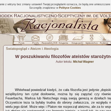
tanie z witryny bez zmiany ustawień Twojej przeglądarki oznacza, że będą one umieszcza
Szczegóły znajdziesz w
Polityce Cookies
Światopogląd
Ateizm i Ateologia
»
W poszukiwaniu filozofów ateistów starożytne
Autor tekstu:
Michał Wagner
Whitehead powiedział kiedyś, że cała filozofia jest jedynie „dopis
wzięlibyśmy ten cytat dosłownie, można by się zapytać czy równie
Feuerbacha, Marksa lub Nietschego mają swoją genezą w dziełach teg
Oczywiście teza ta byłaby trudna do obrony zwłaszcza, ze względu n
wielu jego dzieł. Może więc i Platon nie rozpoczął ateizmu, ale za to wsp
już głośno się zastanawiali czy bogowie istnieją, a jeżeli tak, to czy wy