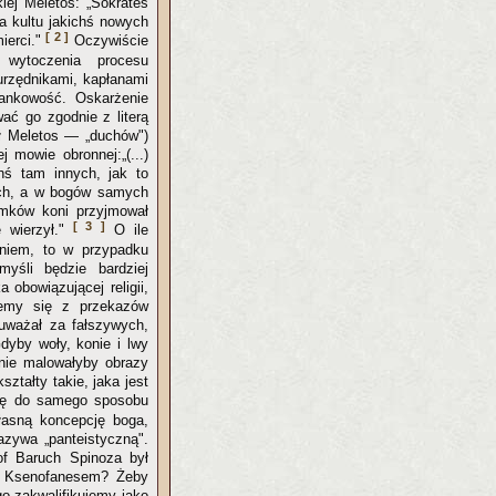
iej Meletos: „Sokrates
a kultu jakichś nowych
[ 2 ]
ierci."
Oczywiście
wytoczenia procesu
urzędnikami, kapłanami
iankowość. Oskarżenie
ać go zgodnie z literą
ił Meletos — „duchów")
 mowie obronnej:„(...)
ś tam innych, jak to
żych, a w bogów samych
omków koni przyjmował
[ 3 ]
e wierzył."
O ile
niem, to w przypadku
yśli będzie bardziej
obowiązującej religii,
jemy się z przekazów
 uważał za fałszywych,
dyby woły, konie i lwy
onie malowałyby obrazy
tałty takie, jaka jest
się do samego sposobu
własną koncepcję boga,
azywa „panteistyczną".
of Baruch Spinoza był
z Ksenofanesem? Żeby
go zakwalifikujemy jako