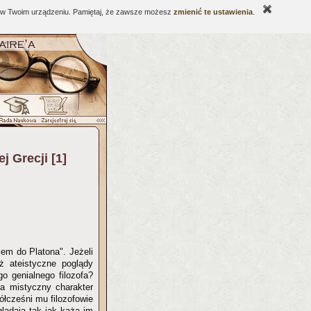
ne w Twoim urządzeniu. Pamiętaj, że zawsze możesz
zmienić te ustawienia
.
j Grecji [1]
kiem do Platona". Jeżeli
ż ateistyczne poglądy
o genialnego filozofa?
a mistyczny charakter
ółcześni mu filozofowie
glądają tak jak każą im