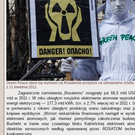
Green Peace stara się wymusić na Rosatomie przejście na odnawialne źródła 
z 21 kwietnia 2011.
Zagraniczne zamówienia „Rosatomu" osiągnęły już 66,5 mld US
mld w 2011 r. W roku ubiegłym rosyjskie elektrownie atomowe wyprodu
energii elektrycznej — 177,3 mld kWh, tzn. o 2,7% więcej niż w 2011 r.
w porównaniu z rokiem ubiegłym produkcję uranu naturalnego oraz p
krajowe wydobycie. „Wzrost wskaźników finansowych nastąpił w wynik
elektrowni atomowych, jak również pomyślnego zakończenia budowy
Bushehr w Iranie oraz czwartego bloku Kalinińckiej elektrowni at
obiektów wznoszonych według opanowanej przez ROSATOM technol
konkurencyjny.