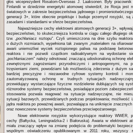
głos wiceprezydent Rosatom-Overseas J. Laaksonen. Były pracownik 
Finlandii w dziedzinie energetyki atomowej stwierdził, że Rosja jest 
światowych w zakresie bezpieczeństwa jądrowego i promieniotwórczeg
generacji 3+, które obecnie projektuje i buduje przemysł rosyjski, s
zasadami i standardami w sferze bezpieczeństwa.
Najważniejsze cechy elektrowni atomowych generacji 3+, wpływa
bezpieczeństwo, to skuteczniejsza kontrola w ciągu całego długiego ok
tzw. „pochłaniacz roztopu". Czyli umieszczona na dnie szybu reaktor
o dużych rozmiarach, wypełniona tak zwanym „materiałem na ofiarowan
awarii uniemożliwi wyciek roztopionego paliwa na podstawę betono
reaktora i nie pozwoli cząstkom radioaktywnym na wydostanie s
„pochłaniaczem" należy odnotować znaczącą udoskonaloną ochronę ele
zewnętrznymi zagrożeniami przyrodniczymi i antropogennymi, na p
trzęsieniami ziemi, powodziami lub możliwością zderzenia z dużym s
bardziej precyzyjne i niezawodne cyfrowe systemy kontroli i moni
zautomatyzowaną ochronę w trudnych sytuacjach nadzwyczajny
przewidujący wystarczające fizyczne rozdzielenie dublujących się s
różnorodne systemy bezpieczeństwa, posiadające poziom zabezpieczeń
stosowania pozwala reagować na sytuacje nadzwyczajne, nie mie
sytuacji bazowych, przewidzianych podczas projektowania; możliwość i
jądra reaktora po poważnej awarii, pozwalająca na uniknięcie znacznych
oraz nowoczesne systemy bezpieczeństwa przeciwpożarowego.
Nowe elektrownie rosyjskie wykorzystujące reaktory WWER, p
cechy (Bałtycka, Leningradzka-2 i Białoruska). Awaria w elektrowni 
miała znaczący wpływ na zmianę podejścia do problematyki bezpiec
wspólnym oświadczeniu opublikowanym w 2011 roku, wszyscy reg