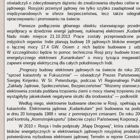
oświadczyli o zdecydowanym dążeniu do zrealizowania obydwu celów w
jądrowego. Rosyjski przemysł jądrowy nie tylko szybko zaadaptował 
międzynarodowych w sferze bezpieczeństwa, lecz także odegr
opracowywaniu i promowaniu na świecie.
Pierwsze podłączenie głównego obiektu stanowiącego przedmio
współpracy w dziedzinie energii jądrowej, nuklearnej elektrowni „Kuda
Nadu miało miejsce 21.10.2013 Prace zostały przeprowadzone p
indyjskich organów. Indie planują budowę 19 jądrowych bloków energ
o łącznej mocy 17.4 GW. Osiem z nich będzie budowane z udzi
W szczególności będzie to pomoc techniczna Rosji przy budowie trzec
energetycznego elektrowni „Kunankulam" o mocy tysiąca megawató
zapewni energię elektryczną dla całych południowych Indii.
„Prognozy budowy elektrowni jądrowych na świecie do roku 20
"sprzed katastrofy w Fukuszimie" — oświadczył Prezes Państwowej
Siergiej Kirijenko. W St. Petersburgu, podczas VI Regionalnego Pub
„Zakłady Jądrowe, Społeczeństwo, Bezpieczeństwo" "Możemy stanowczo
elektrownia została poddana trzęsieniu ziemi o mocy równej trzęsieniu zi
wystąpiłyby jakiekolwiek negatywne skutki dla środowiska" — podkreślił.
Według niego, elektrownie budowane obecnie w Rosji, spełniają 
katastrofie. Elektrownia jądrowa „Kudankulam" jest budowana na pod
w dniu 20 listopada 1988 r. wraz z pomniejszymi zmianami. Do roku 20
pod kontrolą „Atomstrojeksportu" (obecnie części Państwowej Korporacji
W 2010 r. Rosja i Indie podpisały „Mapę Drogową", która zakłada
bloków energetycznych w elektrowniach jądrowych rosyjskiej produkcji
potwierdzona rozbudowa elektrowni jądrowej Temelin w rejonie Czeski