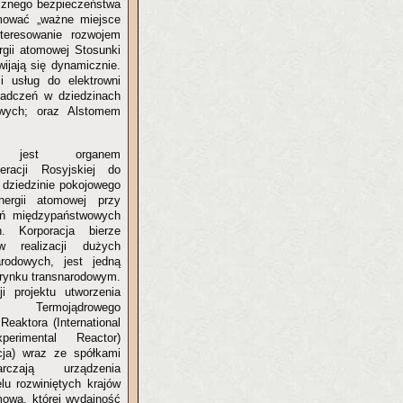
ycznego bezpieczeństwa
mować „ważne miejsce
nteresowanie rozwojem
gii atomowej Stosunki
ijają się dynamicznie.
 usług do elektrowni
iadczeń w dziedzinach
owych; oraz Alstomem
 jest organem
racji Rosyjskiej do
 dziedzinie pokojowego
nergii atomowej przy
ień międzypaństwowych
. Korporacja bierze
 realizacji dużych
rodowych, jest jedną
 rynku transnarodowym.
i projektu utworzenia
go Termojądrowego
eaktora (International
perimental Reactor)
ja) wraz ze spółkami
rczają urządzenia
lu rozwiniętych krajów
mowa, której wydajność