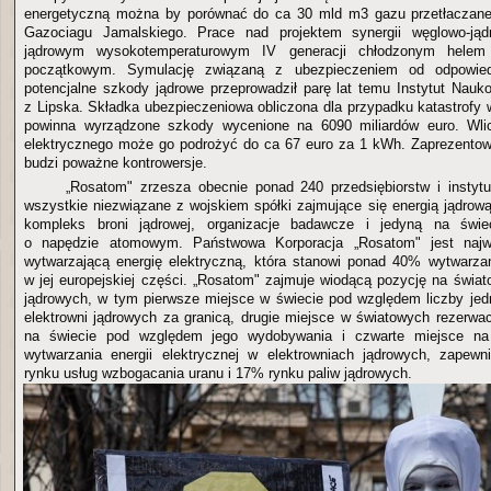
energetyczną można by porównać do ca 30 mld m3 gazu przetłaczaneg
Gazociagu Jamalskiego. Prace nad projektem synergii węglowo-jąd
jądrowym wysokotemperaturowym IV generacji chłodzonym helem
początkowym. Symulację związaną z ubezpieczeniem od odpowiedz
potencjalne szkody jądrowe przeprowadził parę lat temu Instytut Nauk
z Lipska. Składka ubezpieczeniowa obliczona dla przypadku katastrofy
powinna wyrządzone szkody wycenione na 6090 miliardów euro. Wli
elektrycznego może go podrożyć do ca 67 euro za 1 kWh. Zaprezentow
budzi poważne kontrowersje.
„Rosatom" zrzesza obecnie ponad 240 przedsiębiorstw i instyt
wszystkie niezwiązane z wojskiem spółki zajmujące się energią jądrow
kompleks broni jądrowej, organizacje badawcze i jedyną na świec
o napędzie atomowym. Państwowa Korporacja „Rosatom" jest najw
wytwarzającą energię elektryczną, która stanowi ponad 40% wytwarzane
w jej europejskiej części. „Rosatom" zajmuje wiodącą pozycję na świat
jądrowych, w tym pierwsze miejsce w świecie pod względem liczby je
elektrowni jądrowych za granicą, drugie miejsce w światowych rezerwac
na świecie pod względem jego wydobywania i czwarte miejsce na 
wytwarzania energii elektrycznej w elektrowniach jądrowych, zapew
rynku usług wzbogacania uranu i 17% rynku paliw jądrowych.