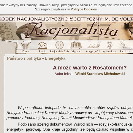
tanie z witryny bez zmiany ustawień Twojej przeglądarki oznacza, że będą one umieszcza
Szczegóły znajdziesz w
Polityce Cookies
Państwo i polityka
Energetyka
»
A może warto z Rosatomem?
Autor tekstu:
Witold Stanisław Michałowski
W początkach listopada br. na szczeblu szefów rządów odbyło 
Rosyjsko-Francuskiej Komisji Międzyrządowej ds. współpracy dwustronne
premierzy Federacji Rosyjskiej Dmitrij Miedwiediew i Francji Jean Marc Ay
Podpisano szereg dokumentów. Wśród nich — rosyjsko-francuska d
energetyki jądrowej. Oba kraje uzgodniły, że będą działać wspólnie w 