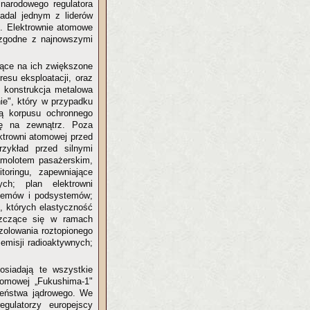
narodowego regulatora
nadal jednym z liderów
o. Elektrownie atomowe
ą zgodne z najnowszymi
jące na ich zwiększone
resu eksploatacji, oraz
a konstrukcja metalowa
ie", który w przypadku
wą korpusu ochronnego
ię na zewnątrz. Poza
ktrowni atomowej przed
rzykład przed silnymi
amolotem pasażerskim,
toringu, zapewniające
ch; plan elektrowni
ystemów i podsystemów;
, których elastyczność
szczące się w ramach
zolowania roztopionego
 emisji radioaktywnych;
osiadają te wszystkie
atomowej „Fukushima-1"
zeństwa jądrowego. We
ulatorzy europejscy