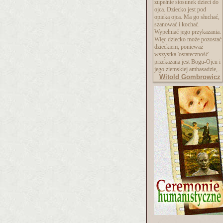
zupełnie stosunek dzieci do
ojca. Dziecko jest pod
opieką ojca. Ma go słuchać,
szanować i kochać.
Wypełniać jego przykazania.
Więc dziecko może pozostać
dzieckiem, ponieważ
wszystka 'ostateczność'
przekazana jest Bogu-Ojcu i
jego ziemskiej ambasadzie,..
Witold Gombrowicz