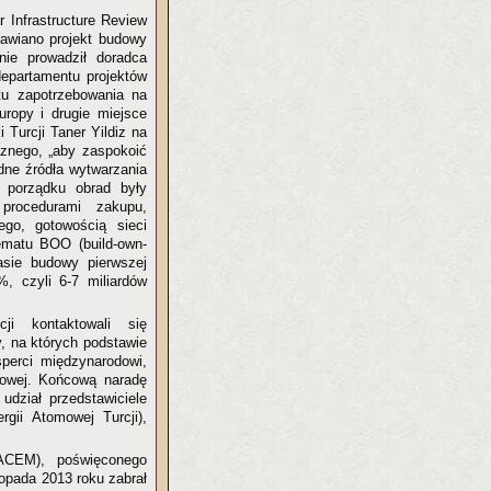
r Infrastructure Review
mawiano projekt budowy
nie prowadził doradca
 departamentu projektów
u zapotrzebowania na
uropy i drugie miejsce
 Turcji Taner Yildiz na
znego, „aby zaspokoić
dne źródła wytwarzania
y porządku obrad były
procedurami zakupu,
ego, gotowością sieci
ematu BOO (build-own-
zasie budowy pierwszej
%, czyli 6-7 miliardów
i kontaktowali się
y, na których podstawie
sperci międzynarodowi,
drowej. Końcową naradę
udział przedstawiciele
gii Atomowej Turcji),
ACEM), poświęconego
topada 2013 roku zabrał