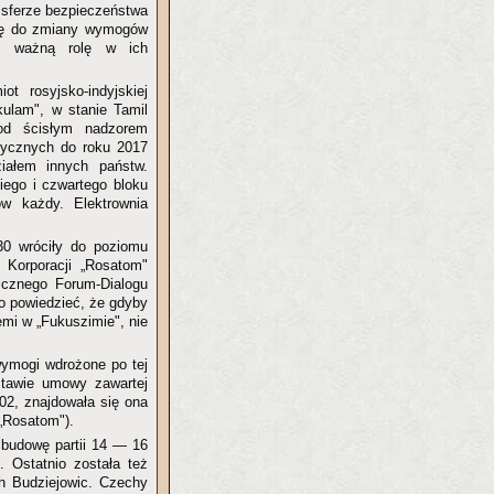
 sferze bezpieczeństwa
się do zmiany wymogów
ał ważną rolę w ich
t rosyjsko-indyjskiej
nkulam", w stanie Tamil
od ścisłym nadzorem
etycznych do roku 2017
ałem innych państw.
iego i czwartego bloku
w każdy. Elektrownia
30 wróciły do poziomu
 Korporacji „Rosatom"
licznego Forum-Dialogu
 powiedzieć, że gdyby
emi w „Fukuszimie", nie
wymogi wdrożone po tej
stawie umowy zawartej
02, znajdowała się ona
 „Rosatom").
 budowę partii 14 — 16
. Ostatnio została też
ch Budziejowic. Czechy