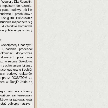
 Węgier . Dla Republiki
m impulsem do rozwoju.
a placu budowy, jak i w
budowie i przebudowie
 usług itd. Elektrownia
 Budowa rozpoczęła się
m 4 chłodnie kominowe
ujących energię o mocy
.
 współpracą z naszymi
y i badania procesów
dkowość dotychczas
udowanych przez inne
np. w rejonie Sokołowa
ch zachwianiem bilansu
aconego uranu i odbiór
oszt budowy reaktorów
ych przez ROSATOM za
zcze w Rosji? Jakie są
ego, jeśli nie chcemy
wiście zainteresowani
ktrownią jądrową, oraz
ystać odbiorcy naszych