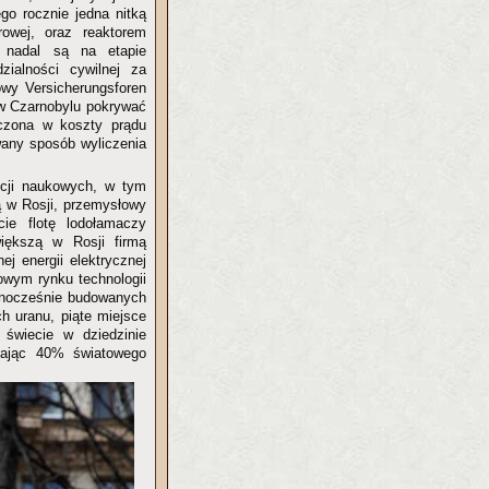
o rocznie jedna nitką
rowej, oraz reaktorem
 nadal są na etapie
ialności cywilnej za
owy Versicherungsforen
 w Czarnobylu pokrywać
czona w koszty prądu
any sposób wyliczenia
ucji naukowych, w tym
ą w Rosji, przemysłowy
ie flotę lodołamaczy
iększą w Rosji firmą
j energii elektrycznej
owym rynku technologii
dnocześnie budowanych
h uranu, piąte miejsce
świecie w dziedzinie
niając 40% światowego