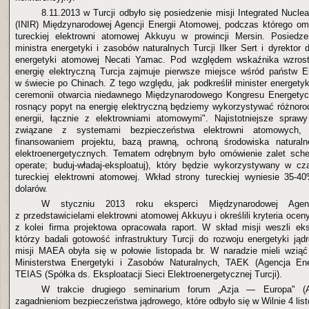
8.11.2013 w Turcji odbyło się posiedzenie misji Integrated Nuclea
(INIR) Międzynarodowej Agencji Energii Atomowej, podczas którego o
tureckiej elektrowni atomowej Akkuyu w prowincji Mersin. Posiedze
ministra energetyki i zasobów naturalnych Turcji Ilker Sert i dyrektor
energetyki atomowej Necati Yamac. Pod względem wskaźnika wzrost
energię elektryczną Turcja zajmuje pierwsze miejsce wśród państw E
w świecie po Chinach. Z tego względu, jak podkreślił minister energetyki
ceremonii otwarcia niedawnego Międzynarodowego Kongresu Energetyc
rosnący popyt na energię elektryczną będziemy wykorzystywać różnoro
energii, łącznie z elektrowniami atomowymi". Najistotniejsze spraw
związane z systemami bezpieczeństwa elektrowni atomowych, 
finansowaniem projektu, bazą prawną, ochroną środowiska naturaln
elektroenergetycznych. Tematem odrębnym było omówienie zalet sch
operate; buduj-władaj-eksploatuj), który będzie wykorzystywany w c
tureckiej elektrowni atomowej. Wkład strony tureckiej wyniesie 35-40
dolarów.
W styczniu 2013 roku eksperci Międzynarodowej Agencj
z przedstawicielami elektrowni atomowej Akkuyu i określili kryteria ocen
z kolei firma projektowa opracowała raport. W skład misji weszli ek
którzy badali gotowość infrastruktury Turcji do rozwoju energetyki ją
misji MAEA obyła się w połowie listopada br. W naradzie mieli wziąć 
Ministerstwa Energetyki i Zasobów Naturalnych, TAEK (Agencja Ener
TEIAS (Spółka ds. Eksploatacji Sieci Elektroenergetycznej Turcji).
W trakcie drugiego seminarium forum „Azja — Europa" (
zagadnieniom bezpieczeństwa jądrowego, które odbyło się w Wilnie 4 lis