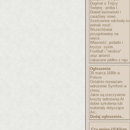
Dogmat o Trójcy
Świętej - próba l..
Diabeł tasmański i
zaraźliwy nowo..
Sześcienne odchody-to
jednak możl..
Wszechświat
przygotowany na
więce..
Własność, podatki i
kryzys: syste..
Football i "okolice"
oraz aktorst..
zakazane jabłko z raju
Ogłoszenia
:
30 marca 1689r w
Polsce
Ostatnio rozważam
wdrożenie Symfonii w
chmu..
Jakie są rzeczywiste
koszty wdrożenia AI
dobre szkolenia lub
materiały dotyczące
Arc..
Dodaj ogłoszenie..
Czy wojna USA/Iran