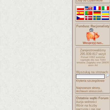
Listy od czytelników
Fundusz Racjonalisty
Wesprzyj nas..
Zarejestrowaliśmy
295.839.817
wizyt
Ponad 1062 autorów
napisało
dla nas 7343
tekstów.
Zajęłyby one 28930
stron A4
Wyszukaj na stronach:
Kryteria szczegółowe
Najnowsze strony..
Archiwum streszczeń..
Ostatnie wątki Forum
:
iluzja wolności
Wzór na liczby
parzyste i nie par..