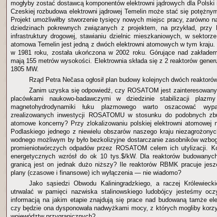
mogłyby zostać dostawcą komponentów elektrowni jądrowych dla Polski i
Czeskiej rozbudowa elektrowni jądrowej Temelin może stać się potężny
Projekt umożliwiłby stworzenie tysięcy nowych miejsc pracy, zarówno n
dziedzinach pokrewnych związanych z projektem, na przykład, przy 
infrastruktury drogowej, stawianiu dzielnic mieszkaniowych, w sektorze
atomowa Temelin jest jedną z dwóch elektrowni atomowych w tym kraju.
w 1981 roku, została ukończona w 2002 roku. Górujące nad zakłade
mają 155 metrów wysokości. Elektrownia składa się z 2 reaktorów gener
1805 MW.
Rząd Petra Nečasa ogłosił plan budowy kolejnych dwóch reaktorów
Zanim uzyska się odpowiedź, czy ROSATOM jest zainteresowany
placówkami naukowo-badawczymi w dziedzinie stabilizacji plazm
magnetohydrodynamiki łuku plazmowego warto oszacować wypa
zrealizowanych inwestycji ROSATOMU w stosunku do podobnych zb
atomowe koncerny? Przy zlokalizowaniu polskiej elektrowni atomowej 
Podlaskiego jednego z niewielu obszarów naszego kraju niezagrożony
wodnego możliwym by było bezkolizyjne dostarczanie zasobników wzbog
promieniotwórczych odpadów przez ROSATOM celem ich utylizacji. K
energetycznych wzrósł do ok 10 tys.$/kW. Dla reaktorów budowan
granicą jest on jednak dużo niższy? Ile reaktorów RBMK pracuje jes
plany (czasowe i finansowe) ich wyłączenia — nie wiadomo?
Jako sąsiedzi Obwodu Kaliningradzkiego, a raczej Królewiecki
utrwalać w pamięci nazwiska stalinowskiego ludobójcy jesteśmy oczy
informacją na jakim etapie znajdują się prace nad budowaną tamże ele
czy będzie ona dysponowała nadwyżkami mocy, z których mogliby korz
województw przygranicznych?