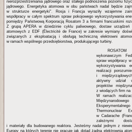
nierozprzestrzeniania jądrowego oraz stałego podnoszenia poziomu fiz
jądrowego. Energetyka atomowa w obu państwach nadal będzie zaj
w strukturze energetyki". Rosja i Francja wyraziły wzajemne zai
współpracy w całym spektrum spraw pokojowego wykorzystywania ener
pomiędzy Państwową Korporacją Rosatom 3 a firmami francuskimi rozw
Z grupą APERA w dziedzinie cyklu paliwowego, dostaw urządzeń i
atomowych z EDF (Électricité de France) w zakresie wymiany dośw
związanych z eksploatacją i obsługą techniczną elektrowni atom
w ramach wspólnego przedsiębiorstwa, produkującego turbiny.
ROSATOM
wykonawczym Fede
spraw współpracy w
wykorzystywania e
realizacji porozum
i międzyrządowych
aktywny udział w
projektów międzyna
z wiodących firm na
W ramach realizacj
Międzynarodowe
Eksperymentalnego R
Thermonuclear Ex
w Cadarache (Franc
zależnymi dosta
i materiały dla budowanego reaktora. Jesteśmy nadal jednym z niewie
Europy na których terenie nie pracuje jak dotąd żadna elektrownia ato