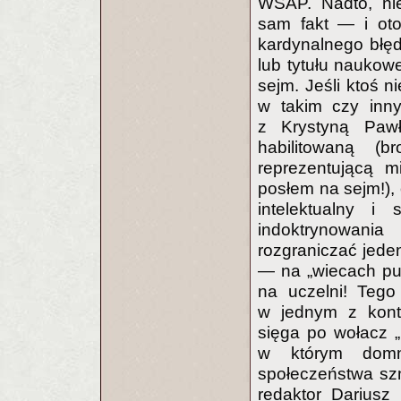
WSAP. Nadto, ni
sam fakt — i ot
kardynalnego błęd
lub tytułu naukow
sejm. Jeśli ktoś n
w takim czy inny
z Krystyną Paw
habilitowaną (
reprezentującą 
posłem na sejm!),
intelektualny i
indoktrynowani
rozgraniczać jede
— na „wiecach pub
na uczelni! Tego 
w jednym z kont
sięga po wołacz 
w którym domn
społeczeństwa szm
redaktor Dariusz