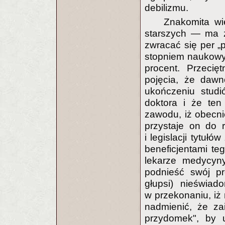
debilizmu.
Znakomita wi
starszych — ma z
zwracać się per „
stopniem naukowym
procent. Przecię
pojęcia, że daw
ukończeniu stud
doktora i że ten
zawodu, iż obecni
przystaje on do r
i legislacji tytu
beneficjentami te
lekarze medycyny
podnieść swój pr
głupsi) nieświad
w przekonaniu, iż 
nadmienić, że za
przydomek", by u