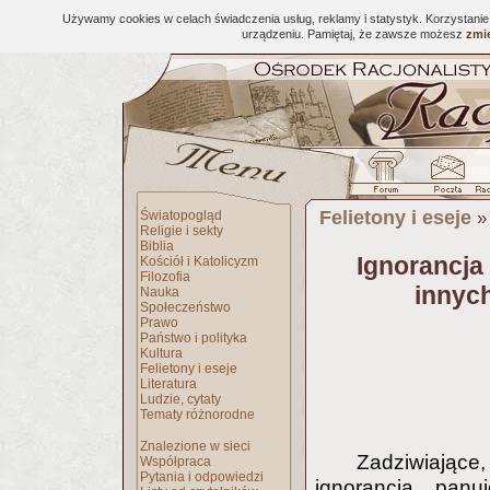
Używamy cookies w celach świadczenia usług, reklamy i statystyk. Korzystani
urządzeniu. Pamiętaj, że zawsze możesz
zmie
Felietony i eseje
Światopogląd
Religie i sekty
Biblia
Ignorancja
Kościół i Katolicyzm
Filozofia
innyc
Nauka
Społeczeństwo
Prawo
Państwo i polityka
Kultura
Felietony i eseje
Literatura
Ludzie, cytaty
Tematy różnorodne
Znalezione w sieci
Zadziwiające
Współpraca
Pytania i odpowiedzi
ignorancja panu