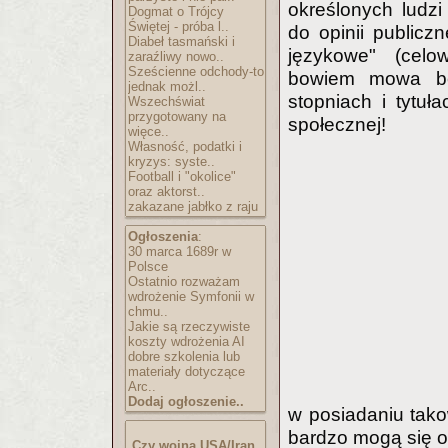
określonych ludz
Dogmat o Trójcy
Świętej - próba l..
do opinii publicz
Diabeł tasmański i
językowe" (celo
zaraźliwy nowo..
Sześcienne odchody-to
bowiem mowa będ
jednak możl..
stopniach i tytuł
Wszechświat
przygotowany na
społecznej!
więce..
Własność, podatki i
kryzys: syste..
Football i "okolice"
oraz aktorst..
zakazane jabłko z raju
Ogłoszenia
:
30 marca 1689r w
Polsce
Ostatnio rozważam
wdrożenie Symfonii w
chmu..
Jakie są rzeczywiste
koszty wdrożenia AI
dobre szkolenia lub
materiały dotyczące
Arc..
Dodaj ogłoszenie..
w posiadaniu tako
bardzo mogą się o
Czy wojna USA/Iran