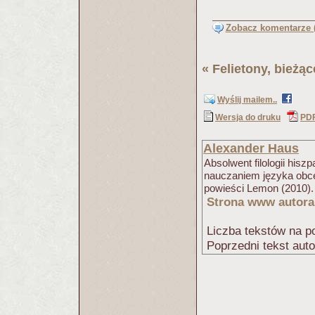
Zobacz komentarze (
«
Felietony, bieżą
Wyślij mailem..
Wersja do druku
PD
Alexander Haus
Absolwent filologii hisz
nauczaniem języka obce
powieści Lemon (2010).
Strona www autora
Liczba tekstów na po
Poprzedni tekst aut