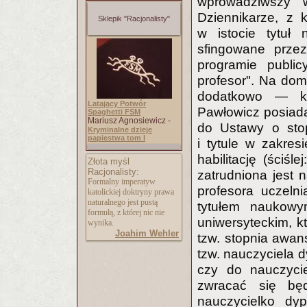
wprowadziwszy 
Dziennikarze, z 
Sklepik "Racjonalisty"
w istocie tytuł 
sfingowane prze
programie public
profesor". Na dom
dodatkowo — ka
Latający Potwór
Pawłowicz posiada
Spaghetti FSM
Mariusz Agnosiewicz -
do Ustawy o stop
Kryminalne dzieje
papiestwa tom I
i tytule w zakres
habilitację (ściśl
Złota myśl
Racjonalisty:
zatrudniona jest 
Formalny imperatyw
profesora uczeln
katolickiej doktryny prawa
naturalnego jest pustą
tytułem naukowy
formułą, z której nic nie
uniwersyteckim, 
wynika.
Joahim Wehler
tzw. stopnia awa
tzw. nauczyciela 
czy do nauczyci
zwracać się bę
nauczycielko dy