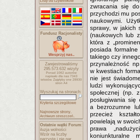
Listy od czytelników
zwracania się do
przychodzi mu posł
naukowymi. Użytk
sprawy, w jakich 
Fundusz Racjonalisty
(naukowych lub 
która z „promine
posiada formalne
Wesprzyj nas..
takiego czy innego
przynależność np
Zarejestrowaliśmy
295.573.632
wizyty
w kwestiach form
Ponad 1062 autorów
napisało
dla nas 7343
nie jest świadom
tekstów.
Zajęłyby one 28930
stron A4
ludzi wykonujący
Wyszukaj na stronach:
społecznej (np. 
posługiwania się
Kryteria szczegółowe
a bezrozumne lub
Najnowsze strony..
przecież kształ
Archiwum streszczeń..
powielają w swoich
Ostatnie wątki Forum
:
prawa „nadużyc
iluzja wolności
Wzór na liczby
koniunkturalne
parzyste i nie par..