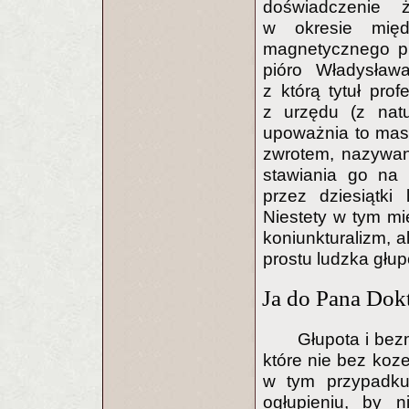
doświadczenie ż
w okresie międ
magnetycznego pr
pióro Władysław
z którą tytuł pro
z urzędu (z natu
upoważnia to mas
zwrotem, nazywan
stawiania go na 
przez dziesiątki
Niestety w tym mie
koniunkturalizm, 
prostu ludzka głup
Ja do Pana Dokt
Głupota i bez
które nie bez koz
w tym przypadk
ogłupieniu, by 