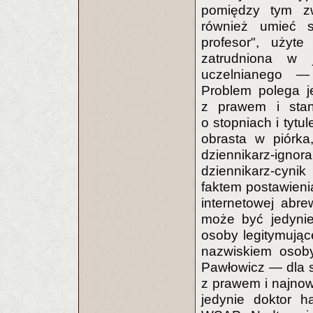
pomiędzy tym z
również umieć s
profesor", użyte
zatrudniona w j
uczelnianego — j
Problem polega j
z prawem i sta
o stopniach i tytu
obrasta w piórka
dziennikarz-igno
dziennikarz-cynik
faktem postawieni
internetowej abrew
może być jedynie
osoby legitymujące
nazwiskiem osoby
Pawłowicz — dla s
z prawem i najno
jedynie doktor h