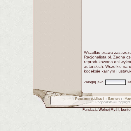
Wszelkie prawa zastrzeżo
Racjonalista.pl. Żadna c
reprodukowana ani wykorz
autorskich. Wszelkie nar
kodeksie karnym i ustawi
Zaloguj jako
:
Ha
Regulamin publikacji
Bannery
Mapa
[
] [
] [
Racjonalista
Copyright
©
Fundacja Wolnej Myśli, kont