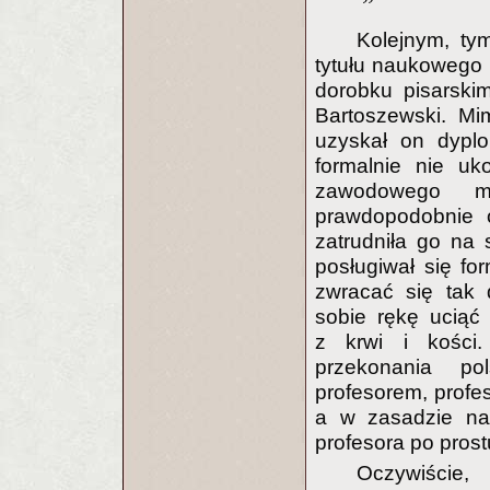
Kolejnym, ty
tytułu naukowego 
dorobku pisarski
Bartoszewski. Mi
uzyskał on dypl
formalnie nie uk
zawodowego mag
prawdopodobnie o
zatrudniła go na 
posługiwał się fo
zwracać się tak 
sobie rękę uciąć 
z krwi i kości.
przekonania po
profesorem, profes
a w zasadzie nal
profesora po prost
Oczywiście