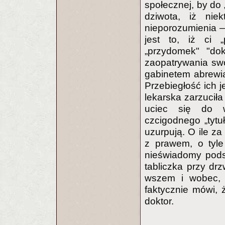
społecznej, by do 
dziwota, iż niek
nieporozumienia —
jest to, iż ci „
„przydomek" "dok
zaopatrywania sw
gabinetem abrewia
Przebiegłość ich j
lekarska zarzucił
uciec się do wy
czcigodnego „tytu
uzurpują. O ile z
z prawem, o tyl
nieświadomy podst
tabliczka przy drz
wszem i wobec, i
faktycznie mówi,
doktor.