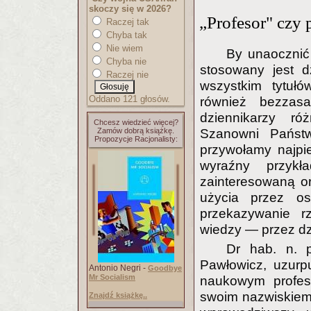
skoczy się w 2026?
„Profesor" czy 
Raczej tak
Chyba tak
Nie wiem
By unaocznić
Chyba nie
stosowany jest d
Raczej nie
wszystkim tytułó
Oddano 121 głosów.
również bezzas
dziennikarzy ró
Chcesz wiedzieć więcej?
Szanowni Państ
Zamów dobrą książkę.
Propozycje Racjonalisty:
przywołamy najpi
wyraźny przyk
zainteresowaną o
użycia przez os
przekazywanie rze
wiedzy — przez dz
Dr hab. n. 
Pawłowicz, uzurp
Antonio Negri -
Goodbye
Mr Socialism
naukowym profeso
swoim nazwiskiem 
Znajdź książkę..