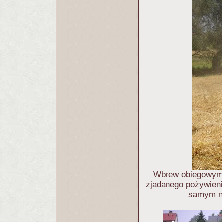
Wbrew obiegowym o
zjadanego pożywieni
samym no