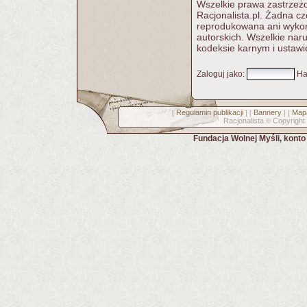
Wszelkie prawa zastrzeżo
Racjonalista.pl. Żadna c
reprodukowana ani wykorz
autorskich. Wszelkie nar
kodeksie karnym i ustawi
Zaloguj jako
:
Ha
Regulamin publikacji
Bannery
Mapa
[
] [
] [
Racjonalista
Copyright
©
Fundacja Wolnej Myśli, kont