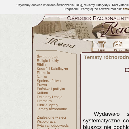
Używamy cookies w celach świadczenia usług, reklamy i statystyk. Korzystani
urządzeniu. Pamiętaj, że zawsze możesz
zmie
Tematy różnorod
Światopogląd
Religie i sekty
Biblia
C
Kościół i Katolicyzm
Filozofia
Nauka
Społeczeństwo
Prawo
Państwo i polityka
Kultura
Felietony i eseje
Literatura
Ludzie, cytaty
Tematy różnorodne
Wydawało s
Znalezione w sieci
systematyczne co
Współpraca
Pytania i odpowiedzi
bluszcz nie pochł