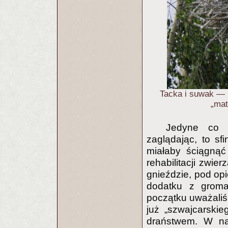
Tacka i suwak — 
„mat
Jedyne co u
zaglądając, to sf
miałaby ściągnąć
rehabilitacji zwi
gnieździe, pod op
dodatku z grom
początku uważaliś
już „szwajcarski
draństwem. W na