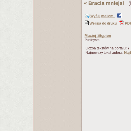
«
Bracia mniejsi
(P
Wyślij mailem..
Wersja do druku
PD
Maciej Stępień
Publicysta.
Liczba tekstów na portalu:
7
Naj
Najnowszy tekst autora: