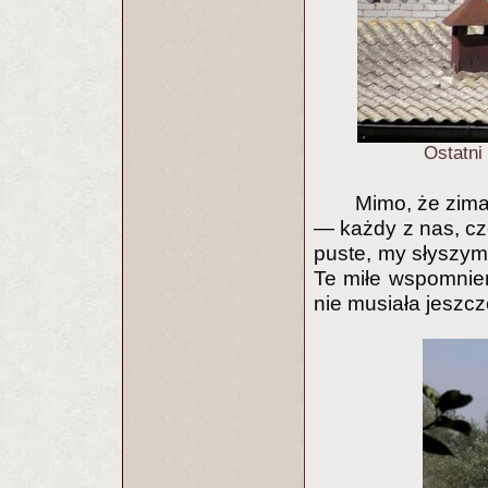
Ostatni
Mimo, że zima
— każdy z nas, czę
puste, my słyszym
Te miłe wspomnien
nie musiała jeszc