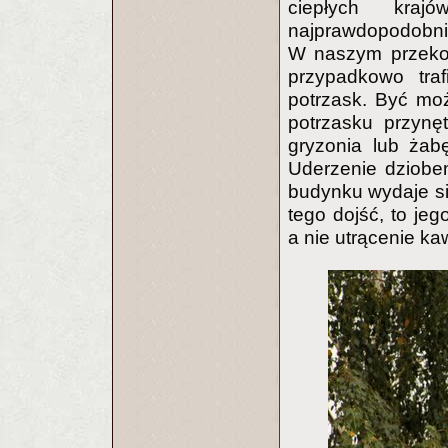
ciepłych kraj
najprawdopodobnie
W naszym przekon
przypadkowo tra
potrzask. Być mo
potrzasku przynęt
gryzonia lub żab
Uderzenie dziobe
budynku wydaje si
tego dojść, to jeg
a nie utrącenie kaw