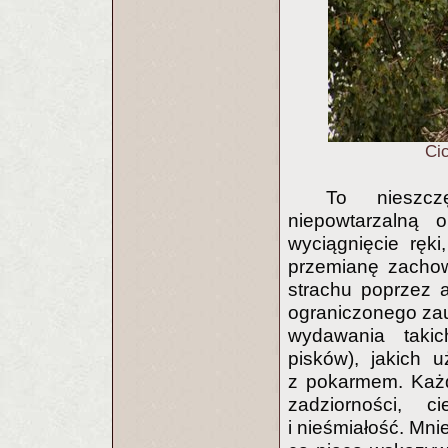
Ci
To nieszcz
niepowtarzalną 
wyciągnięcie ręki
przemianę zachow
strachu poprzez 
ograniczonego zau
wydawania takic
pisków), jakich 
z pokarmem. Każd
zadziorności, 
i nieśmiałość. Mni