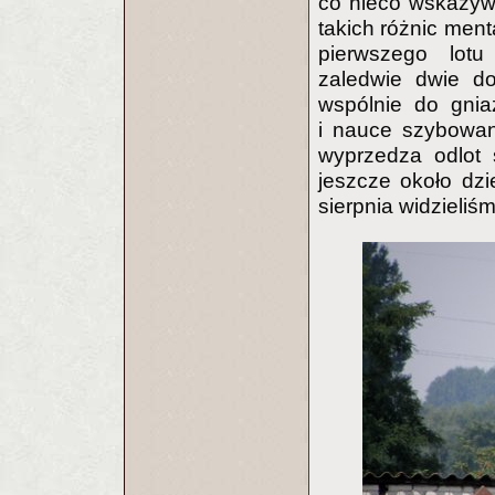
co nieco wskazyw
takich różnic ment
pierwszego lotu 
zaledwie dwie do
wspólnie do gnia
i nauce szybowan
wyprzedza odlot 
jeszcze około dzi
sierpnia widzieliśm