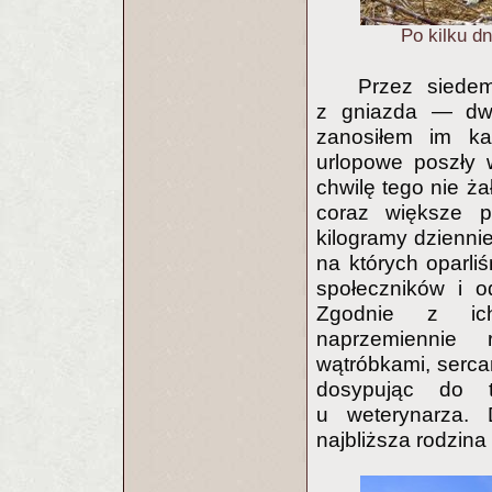
Po kilku dn
Przez siede
z gniazda — dwa
zanosiłem im k
urlopowe poszły 
chwilę tego nie ża
coraz większe 
kilogramy dzienni
na których oparliś
społeczników i o
Zgodnie z ich
naprzemiennie r
wątróbkami, serca
dosypując do t
u weterynarza. 
najbliższa rodzina