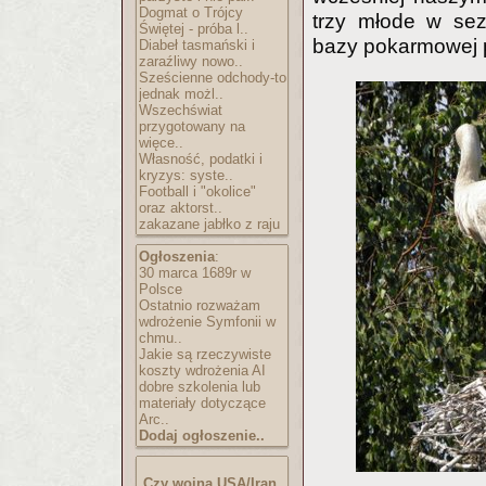
Dogmat o Trójcy
trzy młode w sez
Świętej - próba l..
bazy pokarmowej p
Diabeł tasmański i
zaraźliwy nowo..
Sześcienne odchody-to
jednak możl..
Wszechświat
przygotowany na
więce..
Własność, podatki i
kryzys: syste..
Football i "okolice"
oraz aktorst..
zakazane jabłko z raju
Ogłoszenia
:
30 marca 1689r w
Polsce
Ostatnio rozważam
wdrożenie Symfonii w
chmu..
Jakie są rzeczywiste
koszty wdrożenia AI
dobre szkolenia lub
materiały dotyczące
Arc..
Dodaj ogłoszenie..
Czy wojna USA/Iran