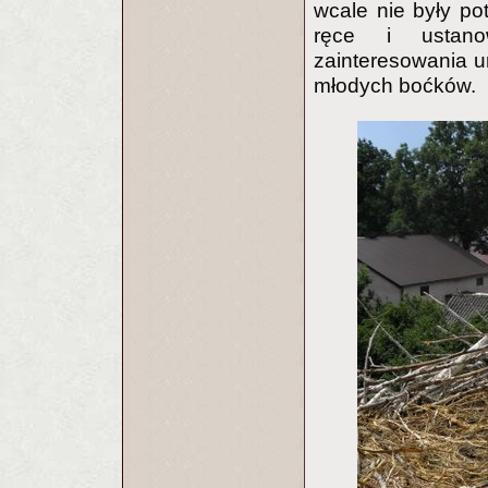
wcale nie były po
ręce i ustanow
zainteresowania ur
młodych boćków.