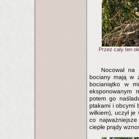
Przez cały ten ok
Nocował na g
bociany mają w z
bocianiątko w m
eksponowanym mi
potem go naślado
ptakami i obcymi b
wilkiem), uczył 
co najważniejsze
ciepłe prądy wznos