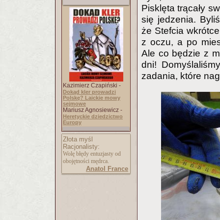
Pisklęta trącały s
się jedzenia. Byli
że Stefcia wkrótce
z oczu, a po mies
Ale co będzie z m
dni! Domyślaliśm
zadania, które nag
Kazimierz Czapiński -
Dokąd kler prowadzi
Polskę? Laickie mowy
sejmowe
Mariusz Agnosiewicz -
Heretyckie dziedzictwo
Europy
Złota myśl
Racjonalisty:
Wolę błędy entuzjasty od
obojętności mędrca.
Anatol France