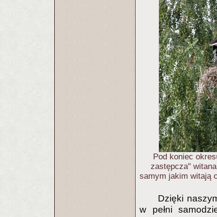
Pod koniec okresu
zastępcza" witana
samym jakim witają 
Dzięki naszy
w pełni samodzi