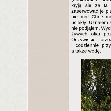
kryją się za tą 
zaserwować je pi
nie ma! Choć mo
uciekły! Uznałem 
nie podjąłem. Wyd
żywych ofiar pozo
Oczywiście prz
i codziennie przy
a także wodę.