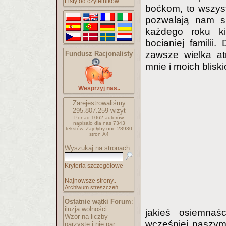
Listy od czytelników
boćkom, to wszys
pozwalają nam s
każdego roku ki
bocianiej familii
zawsze wielka at
Fundusz Racjonalisty
mnie i moich blisk
Wesprzyj nas..
Zarejestrowaliśmy
295.807.259
wizyt
Ponad 1062 autorów
napisało
dla nas 7343
tekstów.
Zajęłyby one 28930
stron A4
Wyszukaj na stronach:
Kryteria szczegółowe
Najnowsze strony..
Archiwum streszczeń..
Ostatnie wątki Forum
:
iluzja wolności
jakieś osiemnaśc
Wzór na liczby
wcześniej naszym
parzyste i nie par..