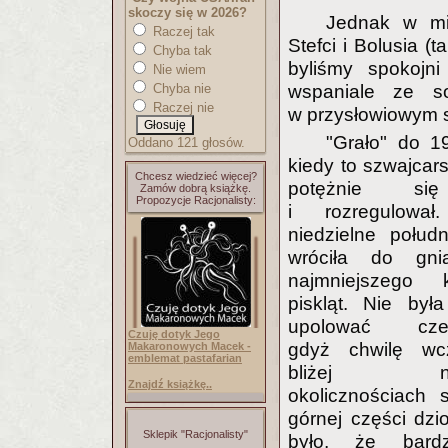
skoczy się w 2026?
Jednak w mi
Raczej tak
Stefci i Bolusia (
Chyba tak
byliśmy spokojn
Nie wiem
Chyba nie
wspaniale ze so
Raczej nie
w przysłowiowym 
"Grało" do 1
Oddano 121 głosów.
kiedy to szwajcar
Chcesz wiedzieć więcej?
potężnie się
Zamów dobrą książkę.
Propozycje Racjonalisty:
i rozregulow
niedzielne połud
wróciła do gn
najmniejszego
piskląt. Nie był
upolować czeg
Czuję dotyk Jego
gdyż chwilę wc
Makaronowych Macek -
emblemat pastafarian
bliżej nie
Znajdź książkę..
okolicznościach s
górnej części dzi
Sklepik "Racjonalisty"
było, że bardz