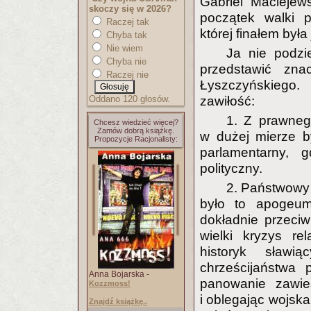
Gabriel Maciejew
skoczy się w 2026?
początek walki p
Raczej tak
której finałem był
Chyba tak
Nie wiem
Ja nie podzi
Chyba nie
przedstawić zna
Raczej nie
Łyszczyńskiego. 
Oddano 120 głosów.
zawiłość:
1. Z prawneg
Chcesz wiedzieć więcej?
Zamów dobrą książkę.
w dużej mierze b
Propozycje Racjonalisty:
parlamentarny,
polityczny.
2. Państwowy 
było to apogeum
dokładnie przeci
wielki kryzys re
historyk sławi
chrześcijaństwa
Anna Bojarska -
panowanie zawie
Kozzmoss!
i oblegając wojska
Znajdź książkę..