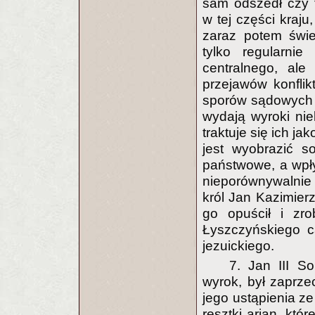
sam odszedł czy t
w tej części kraju
zaraz potem świe
tylko regularni
centralnego, ale
przejawów konfli
sporów sądowych o
wydają wyroki nie
traktuje się ich j
jest wyobrazić sob
państwowe, a wpł
nieporównywalnie 
król Jan Kazimierz
go opuścił i zrob
Łyszczyńskiego ca
jezuickiego.
7. Jan III S
wyrok, był zaprze
jego ustąpienia ze
resztki arian, któ