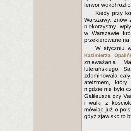
ferwor wokół rozli
Kiedy przy k
Warszawy, znów z
niekorzystny wpł
w Warszawie król
przekierowane na z
W styczniu 
Kazimierza Opaliń
znieważania Ma
luterańskiego, S
zdominowała cały
ateizmem, który
nigdzie nie było
Galileusza czy Van
i walki z kościo
mówiąc już o pols
gdyż zjawisko to b