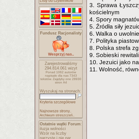
Listy od czytelników
3. Sprawa Łyszcz
kościelnym
4. Spory magnató
5. Źródła siły jezui
6. Walka o uwolnie
Fundusz Racjonalisty
7. Polityka piasto
8. Polska strefa zg
9. Sobieski rewital
Wesprzyj nas..
10. Jezuici jako n
Zarejestrowaliśmy
294.814.061
wizyt
11. Wolność, równo
Ponad 1062 autorów
napisało
dla nas 7343
tekstów.
Zajęłyby one 28930
stron A4
Wyszukaj na stronach:
Kryteria szczegółowe
Najnowsze strony..
Archiwum streszczeń..
Ostatnie wątki Forum
:
iluzja wolności
Wzór na liczby
parzyste i nie par..