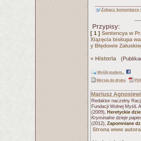
Zobacz komentarze (
Przypisy:
[ 1 ]
Sentencya w Pr
Xiązęcia biskupa w
y Błędowie Załuskie
«
Historia
(Publika
Wyślij mailem..
Wersja do druku
PD
Mariusz Agnosiew
Redaktor naczelny Racjo
Fundacji Wolnej Myśli. 
(2009),
Heretyckie dzi
Kryminalne dzieje papi
(2012),
Zapomniane dzi
Strona www autora