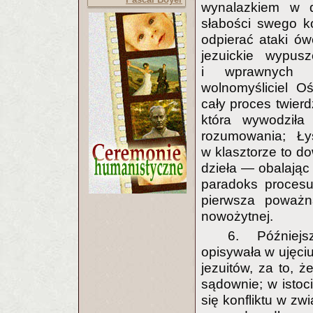
wynalazkiem w dz
słabości swego k
odpierać ataki ów
jezuickie wypus
i wprawnych o
wolnomyśliciel Oś
cały proces twierd
która wywodziła
rozumowania; Ły
w klasztorze to do
dzieła — obalając 
paradoks procesu
pierwsza poważn
nowożytnej.
6. Późniejs
opisywała w ujęciu
jezuitów, za to, ż
sądownie; w istoc
się konfliktu w z