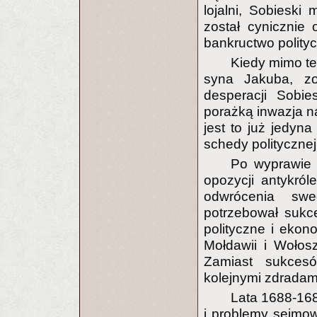
lojalni, Sobieski 
został cynicznie
bankructwo polity
Kiedy mimo te
syna Jakuba, zo
desperacji Sobie
porażką inwazja n
jest to już jedyn
schedy politycznej
Po wyprawie 
opozycji antykról
odwrócenia swe
potrzebował sukc
polityczne i ekon
Mołdawii i Wołos
Zamiast sukcesó
kolejnymi zdradami
Lata 1688-168
i problemy sejmowe