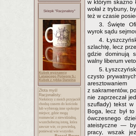
w którym skazno 
wołał z trybuny, b
Sklepik "Racjonalisty"
też w czasie posi
3. Święte Ofi
wyrok sądu sejmo
4. Łyszczyńsk
szlachtę, lecz pr
gdzie dominują s
walny liberum vet
5. Łyszczyński
Kubek wyznawcy
czysto prywatnych
Latającego Potwora S.:
Kubek z rybką Darwina
aresztowaniem
z sakramentów, po
Złota myśl
Racjonalisty:
nie zaprzeczał jed
Niektórzy z moich przyjaciół
szuflady) tekst w
chodzą czasem do kościoła
lub wybierają inne spokojne
Boga, lecz był to
miejsce, gdzie mogą
ówczesnego dzieła
rozmawiać z niewidzialną,
wszechobecną istotą, która
ateistyczne — by
zawsze wie, co powiedzą,
ponieważ wie wszystko.
pracy, wszak jez
Pascal Boyer