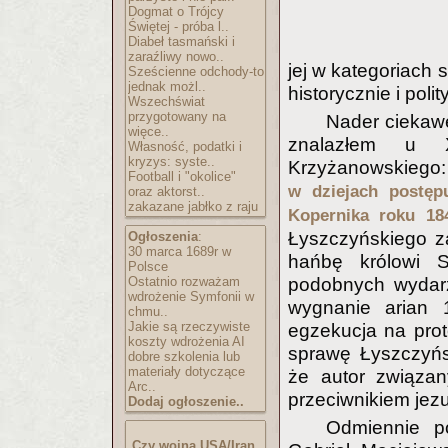
Dogmat o Trójcy
Świętej - próba l..
Diabeł tasmański i
zaraźliwy nowo..
jej w kategoriach 
Sześcienne odchody-to
jednak możl..
historycznie i polit
Wszechświat
przygotowany na
Nader ciekaw
więce..
znalazłem u XI
Własność, podatki i
kryzys: syste..
Krzyżanowskieg
Football i "okolice"
w dziejach postęp
oraz aktorst..
zakazane jabłko z raju
Kopernika roku 18
Łyszczyńskiego za
Ogłoszenia
:
30 marca 1689r w
hańbę królowi S
Polsce
Ostatnio rozważam
podobnych wydarz
wdrożenie Symfonii w
wygnanie arian 
chmu..
Jakie są rzeczywiste
egzekucja na prot
koszty wdrożenia AI
sprawę Łyszczyńs
dobre szkolenia lub
materiały dotyczące
że autor związan
Arc..
przeciwnikiem jezu
Dodaj ogłoszenie..
Odmiennie po
Czy wojna USA/Iran