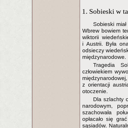
1. Sobieski w t
Sobieski miał
Wbrew bowiem temu
wiktorii wiedeńsk
i Austrii. Była o
odsieczy wiedeńsk
międzynarodowe.
Tragedia S
człowiekiem wywod
międzynarodowej,
z orientacji austr
otoczenie.
Dla szlachty 
narodowym, pop
szachowała połu
opłacało się gra
sąsiadów. Naturaln