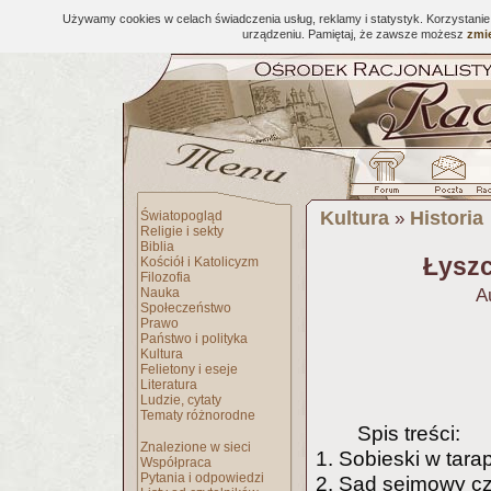
Używamy cookies w celach świadczenia usług, reklamy i statystyk. Korzystani
urządzeniu. Pamiętaj, że zawsze możesz
zmie
Kultura
Historia
Światopogląd
»
Religie i sekty
Biblia
Łyszc
Kościół i Katolicyzm
Filozofia
Nauka
A
Społeczeństwo
Prawo
Państwo i polityka
Kultura
Felietony i eseje
Literatura
Ludzie, cytaty
Tematy różnorodne
Spis treści:
Znalezione w sieci
1. Sobieski w tara
Współpraca
Pytania i odpowiedzi
2. Sąd sejmowy cz