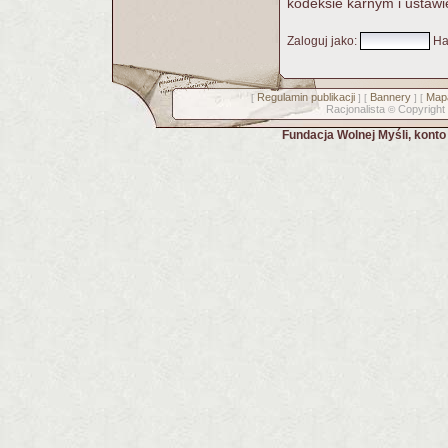
kodeksie karnym i ustawi
Zaloguj jako
:
Ha
Regulamin publikacji
Bannery
Mapa
[
] [
] [
Racjonalista
Copyright
©
Fundacja Wolnej Myśli, kont