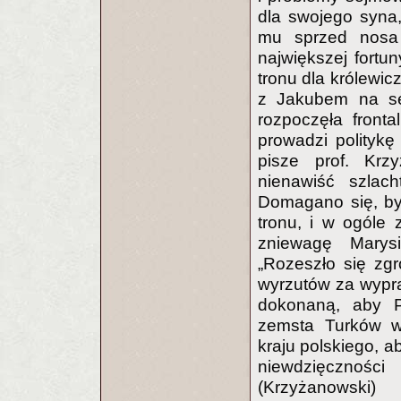
dla swojego syna,
mu sprzed nosa 
największej fortu
tronu dla królewic
z Jakubem na se
rozpoczęła front
prowadzi politykę 
pisze prof. Krz
nienawiść szlach
Domagano się, by 
tronu, i w ogóle 
zniewagę Marys
„Rozeszło się zg
wyrzutów za wypraw
dokonaną, aby P
zemsta Turków w
kraju polskiego, a
niewdzięcznoś
(Krzyżanowski)