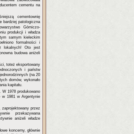
roducentem cementu na
iejszą cementownię
e bardziej patologiczna
owarzystwo Górniczo-
iu produkcji i władza
 tym samym kieleckim
łniono formalności i
 lokalnych! Oto jest
ponowna budowa aniżeli
ci, toteż eksportowany
jednoczonych i państw
jednorodzinnych (na 20
ę tych domów, wykonało
nia kapitału.
y. W 1978 produkowano
e w 1981 w Argentynie
, zaprojektowany przez
wnie przekazywana
tywnie aniżeli władze
dowe koncerny, głównie