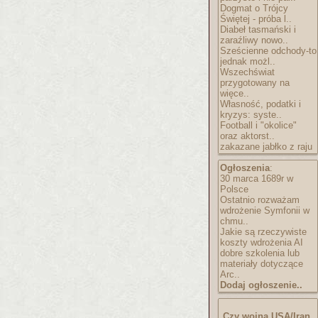
Dogmat o Trójcy
Świętej - próba l..
Diabeł tasmański i
zaraźliwy nowo..
Sześcienne odchody-to
jednak możl..
Wszechświat
przygotowany na
więce..
Własność, podatki i
kryzys: syste..
Football i "okolice"
oraz aktorst..
zakazane jabłko z raju
Ogłoszenia
:
30 marca 1689r w
Polsce
Ostatnio rozważam
wdrożenie Symfonii w
chmu..
Jakie są rzeczywiste
koszty wdrożenia AI
dobre szkolenia lub
materiały dotyczące
Arc..
Dodaj ogłoszenie..
Czy wojna USA/Iran