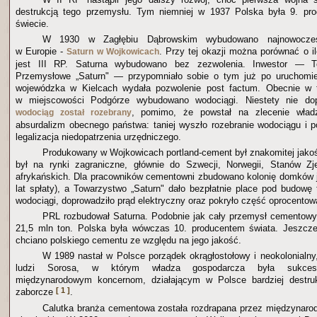
destrukcją tego przemysłu. Tym niemniej w 1937 Polska była 9. p
świecie.
W 1930 w Zagłębiu Dąbrowskim wybudowano najnowocześn
w Europie -
. Przy tej okazji można porównać o il
Saturn w Wojkowicach
jest III RP. Saturna wybudowano bez zezwolenia. Inwestor — T
Przemysłowe „Saturn" — przypomniało sobie o tym już po uruchomien
wojewódzka w Kielcach wydała pozwolenie post factum. Obecnie w
w miejscowości Podgórze wybudowano wodociągi. Niestety nie dope
, pomimo, że powstał na zlecenie władz
wodociąg został rozebrany
absurdalizm obecnego państwa: taniej wyszło rozebranie wodociągu i 
legalizacja niedopatrzenia urzędniczego.
Produkowany w Wojkowicach portland-cement był znakomitej jakoś
był na rynki zagraniczne, głównie do Szwecji, Norwegii, Stanów Z
afrykańskich. Dla pracowników cementowni zbudowano kolonię domków 
lat spłaty), a Towarzystwo „Saturn" dało bezpłatnie place pod budow
wodociągi, doprowadziło prąd elektryczny oraz pokryło część oprocentowa
PRL rozbudował Saturna. Podobnie jak cały przemysł cementow
21,5 mln ton. Polska była wówczas 10. producentem świata. Jeszcz
chciano polskiego cementu ze względu na jego jakość.
W 1989 nastał w Polsce porządek okrągłostołowy i neokolonialny
ludzi Sorosa, w którym władza gospodarcza była sukcesy
międzynarodowym koncernom, działającym w Polsce bardziej destruk
[ 1 ]
zaborcze
.
Calutka branża cementowa została rozdrapana przez międzynaro