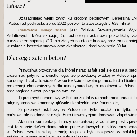
tańsze?
Uzasadniając wielki zwrot ku drogom betonowym Generalna Dy
i Autostrad podniosła, że do 2022 pozwoli to zaoszczędzić 635 mln zł.
jest Polskie Stowarzyszenie Wyk
Całkowicie innego zdania
Asfaltowych, które szacuje, że technologia asfaltowa pozwoliłaby z
budżecie co najmniej 710 mln złotych na etapie budowy oraz co najmnie
w zakresie kosztów budowy oraz eksploatacji drogi w okresie 30 lat.
Dlaczego zatem beton?
Prawdziwą przyczynę dla której naraz asfalt stał się
passe
a bet
zrozumieć jedynie w świetle tego, że prawdziwą władzę w Polsce sp
koncerny. Trzeba to widzieć w kontekście sławetnego medalu dla Biedro
preferencji ekonomicznych dla międzynarodowych montowni w Polsce
tego nagłego zwrotu polega na tym, że:
1) przemysł cementowy w Polsce został w ramach transformacji ko
międzynarodowe koncerny, głównie niemieckie oraz francuskie;
2) przemysł asfaltowy w Polsce nie tylko ocalał, nie tylko 
państwa, ale na dodatek dzięki Euro i inwestycjom drogowym złapał wiatr
Aktualna konfrontacja branży cementowej z asfaltową jest zjaw
jest to starcie dwóch diametralnie przeciwstawnych efektów transform
w Polsce wyraża sobą esencję tego co było najgorsze w polskiej 