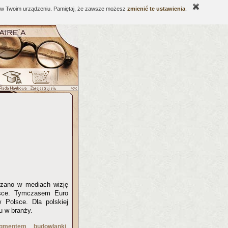
ne w Twoim urządzeniu. Pamiętaj, że zawsze możesz
zmienić te ustawienia
.
czano w mediach wizję
lsce. Tymczasem Euro
 Polsce. Dla polskiej
u w branży.
,
gmentem budowlanki