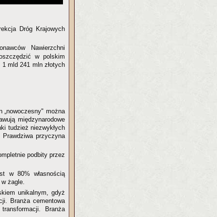
rekcja Dróg Krajowych
onawców Nawierzchni
aoszczędzić w polskim
j 1 mld 241 mln złotych
on „nowoczesny" można
rawują międzynarodowe
nki tudzież niezwykłych
. Prawdziwa przyczyna
mpletnie podbity przez
jest w 80% własnością
 w żagle.
iskiem unikalnym, gdyż
acji. Branża cementowa
transformacji. Branża