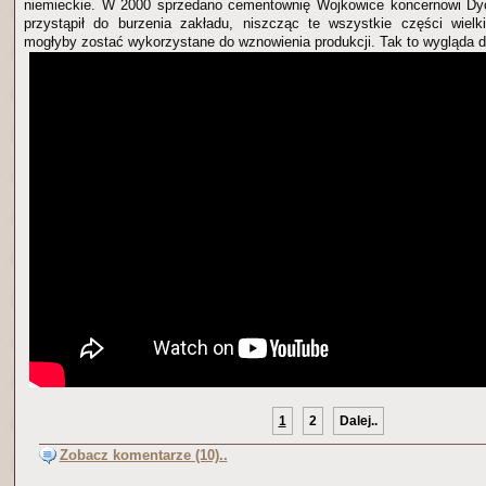
niemieckie. W 2000 sprzedano cementownię Wojkowice koncernowi Dyck
przystąpił do burzenia zakładu, niszcząc te wszystkie części wielk
mogłyby zostać wykorzystane do wznowienia produkcji. Tak to wygląda d
1
2
Dalej..
Zobacz komentarze (10)..