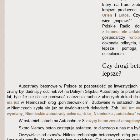
który na Euro zrobi
krajowi producenci 
i
. Czy
Orlen
Lotos
więc „naprawić" i 
Polskie Radio d
z betonu, nie asfalt
gospodarczy
wnp.p
dokonała odkrycia,
lepsze i pomogą 
ociepleniem.
Czy drogi bet
lepsze?
Autostrady betonowe w Polsce to pozostałość po inwestycjach I
znany był dudniący odcinek A4 na Dolnym Śląsku. Autostrady te przetrw
lat, tyle że nie da się porównać natężenia ruchu z ubiegłych dekad d
w Niemczech dróg „pohitlerowskich". Budowane w ostatnich de
ma już
w Niemczech sypią się już po dwóch-trzech dekadach. Zob.
300 km ni
,
,
wymiany
Niemieckie autostrady pełne są dziur
Niemiecka „autobahna" w
W ostatnich latach na Autobahn nr 8
zużyty beton został zastąpion
Skoro Niemcy beton zastępują asfaltem, to dlaczego u nas ma być
Oczywiście od czasów Hitlera technologia betonowych dróg pos