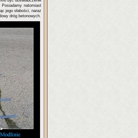
winno być doświadczenie
. Posiadamy natomiast
ąc jego słabości, naraz
udowy dróg betonowych.