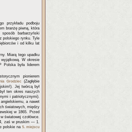
ego przykładu podboju
em branżę piwną, która
 sposób barbarzyński
z polskiego rynku. Tyle
ębiorców i od kilku lat
rny. Miarą tego upadku
z wyjątkową. W okresie
P Polska była liderem
torycznym pionierem
(Zagłębie
ia Grodziec
skim!). Jej twórcą był
był ten okres naszych
nymi i patriotycznymi).
 angielskiemu, a nawet
ach światowych, między
iewskiej w 1865. Przed
 w światowej czołówce.
 4, zaś w pruskim — 1.
ie polskie na
5. miejscu