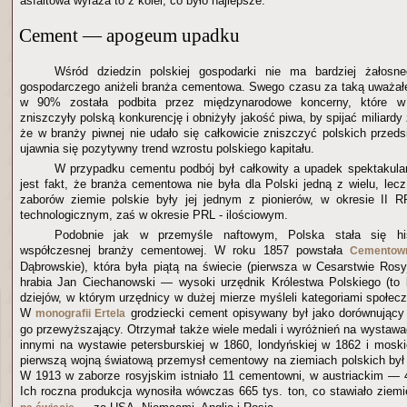
asfaltowa wyraża to z kolei, co było najlepsze.
Cement — apogeum upadku
Wśród dziedzin polskiej gospodarki nie ma bardziej żałosn
gospodarczego aniżeli branża cementowa. Swego czasu za taką uważał
w 90% została podbita przez międzynarodowe koncerny, które w
zniszczyły polską konkurencję i obniżyły jakość piwa, by spijać miliardy 
że w branży piwnej nie udało się całkowicie zniszczyć polskich przedsi
ujawnia się pozytywny trend wzrostu polskiego kapitału.
W przypadku cementu podbój był całkowity a upadek spektakula
jest fakt, że branża cementowa nie była dla Polski jedną z wielu, lec
zaborów ziemie polskie były jej jednym z pionierów, w okresie II R
technologicznym, zaś w okresie PRL - ilościowym.
Podobnie jak w przemyśle naftowym, Polska stała się his
współczesnej branży cementowej. W roku 1857 powstała
Cementown
Dąbrowskie), która była piątą na świecie (pierwsza w Cesarstwie Rosyj
hrabia Jan Ciechanowski — wysoki urzędnik Królestwa Polskiego (to 
dziejów, w którym urzędnicy w dużej mierze myśleli kategoriami społecz
W
grodziecki cement opisywany był jako dorównujący
monografii Ertela
go przewyższający. Otrzymał także wiele medali i wyróżnień na wystaw
innymi na wystawie petersburskiej w 1860, londyńskiej w 1862 i mosk
pierwszą wojną światową przemysł cementowy na ziemiach polskich był
W 1913 w zaborze rosyjskim istniało 11 cementowni, w austriackim —
Ich roczna produkcja wynosiła wówczas 665 tys. ton, co stawiało ziem