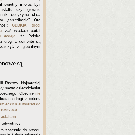
ł świetny interes byli
asfaltu, czyli głównie
nniki decyzyjne chcą
to „zaniedbanie". Oto
onosi:
GDDKiA: drogi
, zaś wiodący portal
u
, że Polska
l dodaje
 iż drogi z cementu są
walczyć z globalnym
onowe są
II Rzeszy. Najbardziej
ały nawet osiemdziesiąt
o obecnego. Obecnie
nie
kadach drogi z betonu
emieckich autostrad do
.
 rozsypce
.
y asfaltem
 odwrotnie?
zła znacznie do przodu