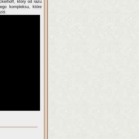
erhoff, który od razu
iego kompleksu, które
ziś: