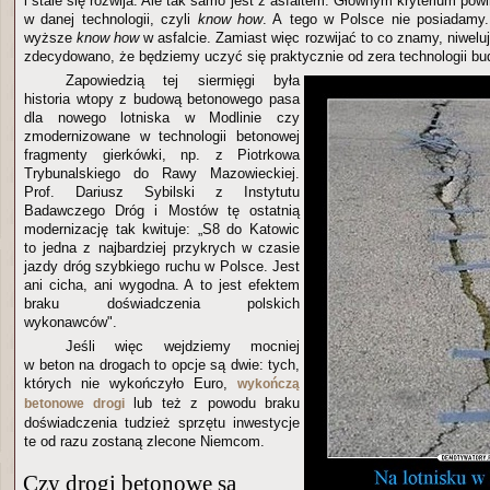
i stale się rozwija. Ale tak samo jest z asfaltem. Głównym kryterium po
w danej technologii, czyli
know how
. A tego w Polsce nie posiadamy
wyższe
know how
w asfalcie. Zamiast więc rozwijać to co znamy, niweluj
zdecydowano, że będziemy uczyć się praktycznie od zera technologii b
Zapowiedzią tej siermięgi była
historia wtopy z budową betonowego pasa
dla nowego lotniska w Modlinie czy
zmodernizowane w technologii betonowej
fragmenty gierkówki, np. z Piotrkowa
Trybunalskiego do Rawy Mazowieckiej.
Prof. Dariusz Sybilski z Instytutu
Badawczego Dróg i Mostów tę ostatnią
modernizację tak kwituje: „S8 do Katowic
to jedna z najbardziej przykrych w czasie
jazdy dróg szybkiego ruchu w Polsce. Jest
ani cicha, ani wygodna. A to jest efektem
braku doświadczenia polskich
wykonawców".
Jeśli więc wejdziemy mocniej
w beton na drogach to opcje są dwie: tych,
których nie wykończyło Euro,
wykończą
lub też z powodu braku
betonowe drogi
doświadczenia tudzież sprzętu inwestycje
te od razu zostaną zlecone Niemcom.
Czy drogi betonowe są