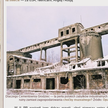
— za USA, Niemcami, Anglią i Rosją.
na świecie
Dlaczego Cementownia Grodziec — ta perła polskich zabytków industrialnych
ruiny zamiast zagospodarowania
choćby muzealnego?
Źródło:
Opu
W II RP nastąpił jego dalszy rozwój, choć pierwsza wojna 