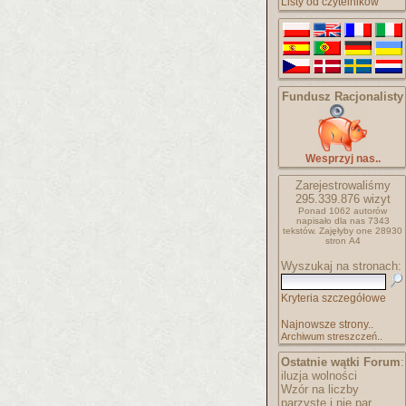
Listy od czytelników
Fundusz Racjonalisty
Wesprzyj nas..
Zarejestrowaliśmy
295.339.876
wizyt
Ponad 1062 autorów
napisało
dla nas 7343
tekstów.
Zajęłyby one 28930
stron A4
Wyszukaj na stronach:
Kryteria szczegółowe
Najnowsze strony..
Archiwum streszczeń..
Ostatnie wątki Forum
:
iluzja wolności
Wzór na liczby
parzyste i nie par..