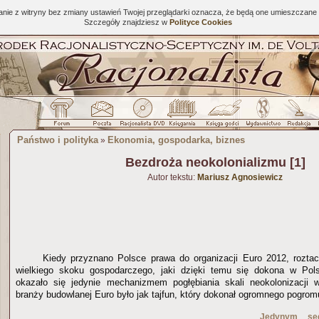
tanie z witryny bez zmiany ustawień Twojej przeglądarki oznacza, że będą one umieszcza
Szczegóły znajdziesz w
Polityce Cookies
Państwo i polityka
Ekonomia, gospodarka, biznes
»
Bezdroża neokolonializmu [1]
Autor tekstu:
Mariusz Agnosiewicz
Kiedy przyznano Polsce prawa do organizacji Euro 2012, rozta
wielkiego skoku gospodarczego, jaki dzięki temu się dokona w Po
okazało się jedynie mechanizmem pogłębiania skali neokolonizacji w
branży budowlanej Euro było jak tajfun, który dokonał ogromnego pogrom
Jedynym se