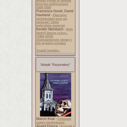
wobec Polski w okresie
kryzysu politycznego
1925-1926
Francesca Gould, David
Haviland -
Dlaczego
mrówkojady boją się
mrówek? Zbiór
wybryków zwierząt
Kerstin Steinbach -
Były
kiedyś lepsze czasy...
(1965-1975)
Znienawidzone obrazy i
ich wyparty przekaz
Znajdź książkę..
Sklepik "Racjonalisty"
Marcin Kruk -
Człowiek
zajęty niesłychanie
Anatol France -
Kościół a