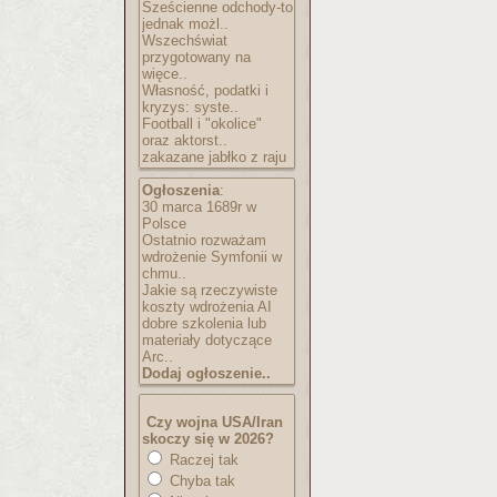
Sześcienne odchody-to
jednak możl..
Wszechświat
przygotowany na
więce..
Własność, podatki i
kryzys: syste..
Football i "okolice"
oraz aktorst..
zakazane jabłko z raju
Ogłoszenia
:
30 marca 1689r w
Polsce
Ostatnio rozważam
wdrożenie Symfonii w
chmu..
Jakie są rzeczywiste
koszty wdrożenia AI
dobre szkolenia lub
materiały dotyczące
Arc..
Dodaj ogłoszenie..
Czy wojna USA/Iran
skoczy się w 2026?
Raczej tak
Chyba tak