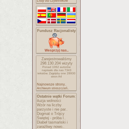
Listy od czytelników
Fundusz Racjonalisty
Wesprzyj nas..
Zarejestrowaliśmy
298.130.204
wizyty
Ponad 1062 autorów
napisało
dla nas 7343
tekstów.
Zajęłyby one 28930
stron A4
Najnowsze strony..
Archiwum streszczeń..
Ostatnie wątki Forum
:
iluzja wolności
Wzór na liczby
parzyste i nie par..
Dogmat o Trójcy
Świętej - próba l..
Diabeł tasmański i
zaraźliwy nowo..