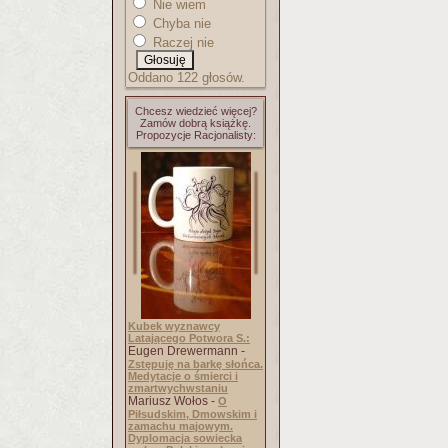
Nie wiem
Chyba nie
Raczej nie
Oddano 122 głosów.
Chcesz wiedzieć więcej?
Zamów dobrą książkę.
Propozycje Racjonalisty:
Kubek wyznawcy
Latającego Potwora S.:
Eugen Drewermann -
Zstępuję na barkę słońca.
Medytacje o śmierci i
zmartwychwstaniu
Mariusz Wołos -
O
Piłsudskim, Dmowskim i
zamachu majowym.
Dyplomacja sowiecka