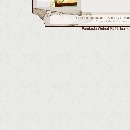
Regulamin publikacji
Bannery
Mapa
[
] [
] [
Racjonalista
Copyright
©
Fundacja Wolnej Myśli, kont