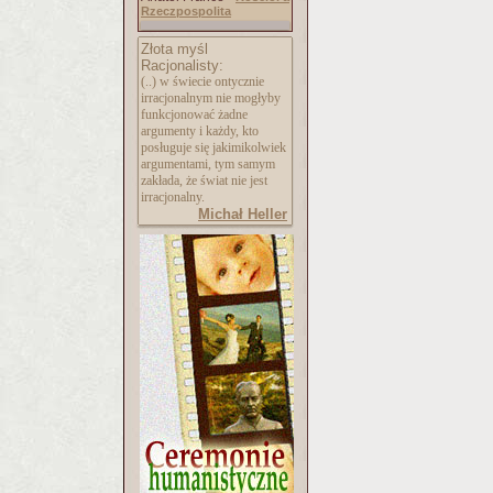
Rzeczpospolita
Złota myśl
Racjonalisty:
(..) w świecie ontycznie
irracjonalnym nie mogłyby
funkcjonować żadne
argumenty i każdy, kto
posługuje się jakimikolwiek
argumentami, tym samym
zakłada, że świat nie jest
irracjonalny.
Michał Heller