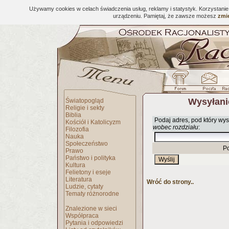
Używamy cookies w celach świadczenia usług, reklamy i statystyk. Korzystani
urządzeniu. Pamiętaj, że zawsze możesz
zmie
Wysyłani
Światopogląd
Religie i sekty
Biblia
Podaj adres, pod który wys
Kościół i Katolicyzm
wobec rozdziału
:
Filozofia
Nauka
Społeczeństwo
P
Prawo
Państwo i polityka
Kultura
Felietony i eseje
Literatura
Wróć do strony..
Ludzie, cytaty
Tematy różnorodne
Znalezione w sieci
Współpraca
Pytania i odpowiedzi