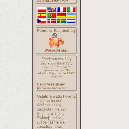
Listy od czytelników
Fundusz Racjonalisty
Wesprzyj nas..
Zarejestrowaliśmy
296.756.793
wizyty
Ponad 1062 autorów
napisało
dla nas 7343
tekstów.
Zajęłyby one 28930
stron A4
Najnowsze strony..
Archiwum streszczeń..
Ostatnie wątki Forum
:
iluzja wolności
Wzór na liczby
parzyste i nie par..
Dogmat o Trójcy
Świętej - próba l..
Diabeł tasmański i
zaraźliwy nowo..