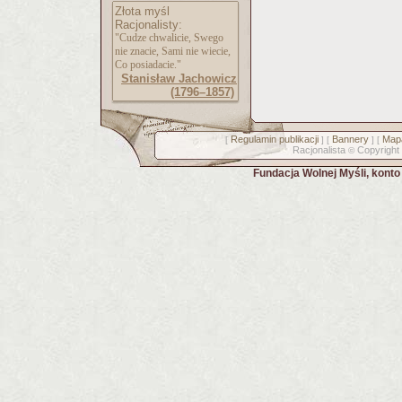
Złota myśl
Racjonalisty:
"Cudze chwalicie, Swego
nie znacie, Sami nie wiecie,
Co posiadacie."
Stanisław Jachowicz
(1796–1857)
Regulamin publikacji
Bannery
Mapa
[
] [
] [
Racjonalista
Copyright
©
Fundacja Wolnej Myśli, kont