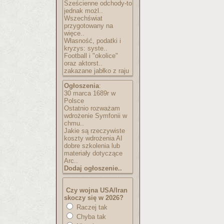
Sześcienne odchody-to
jednak możl..
Wszechświat
przygotowany na
więce..
Własność, podatki i
kryzys: syste..
Football i "okolice"
oraz aktorst..
zakazane jabłko z raju
Ogłoszenia
:
30 marca 1689r w
Polsce
Ostatnio rozważam
wdrożenie Symfonii w
chmu..
Jakie są rzeczywiste
koszty wdrożenia AI
dobre szkolenia lub
materiały dotyczące
Arc..
Dodaj ogłoszenie..
Czy wojna USA/Iran
skoczy się w 2026?
Raczej tak
Chyba tak