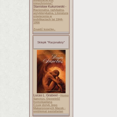
legalizacja jest
nieuchronna?
Stanisław Kukurowski -
Racjonalna, radykalna,
antyklerykalna. Literatura
oświecenia w
publikacjach lat 1944-
1956
Znajdź książkę..
Sklepik "Racjonalisty"
Lucas L. Grabeel -
Homo
Sanctus. Opowieść
homokapłana
Czuję dotyk Jego
Makaronowych Macek -
emblemat pastafarian