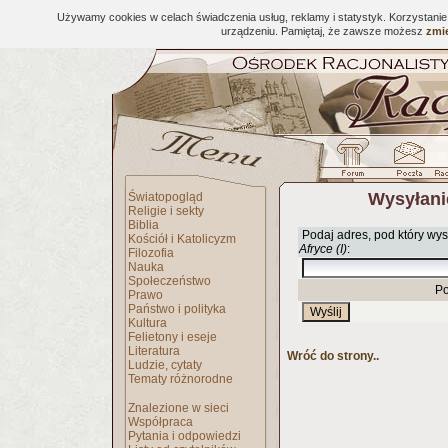
Używamy cookies w celach świadczenia usług, reklamy i statystyk. Korzystani
urządzeniu. Pamiętaj, że zawsze możesz
zmie
Wysyłani
Światopogląd
Religie i sekty
Biblia
Podaj adres, pod który wys
Kościół i Katolicyzm
Afryce (I)
:
Filozofia
Nauka
Społeczeństwo
Po
Prawo
Państwo i polityka
Kultura
Felietony i eseje
Literatura
Wróć do strony..
Ludzie, cytaty
Tematy różnorodne
Znalezione w sieci
Współpraca
Pytania i odpowiedzi