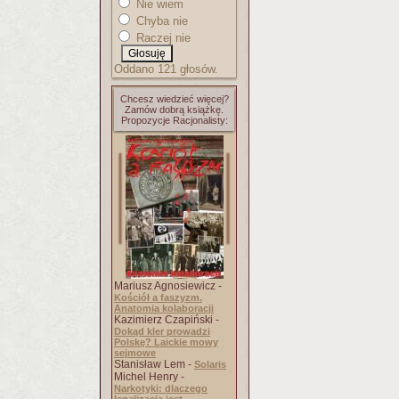
Nie wiem
Chyba nie
Raczej nie
Oddano 121 głosów.
Chcesz wiedzieć więcej?
Zamów dobrą książkę.
Propozycje Racjonalisty:
Mariusz Agnosiewicz -
Kościół a faszyzm.
Anatomia kolaboracji
Kazimierz Czapiński -
Dokąd kler prowadzi
Polskę? Laickie mowy
sejmowe
Stanisław Lem -
Solaris
Michel Henry -
Narkotyki: dlaczego