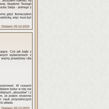
. Jeździłem również na
snej Akademii Teologii
Jacka Salija - jednego z
zorne, gdyż tłumaczyłem
katolicką, więc musi być
Dodano:
05-12-2010
ające. Coś jak bajki z
nanych wydarzeniach z
j ważny, prawdziwy i dla
ę wyzerować. W czasach
stekiem bzdur w niej nie
lijnych ,,absurdów" i z
m, że jestem cholernie
m nauk przyrodniczych
to układa.
Dodano:
05-12-2010