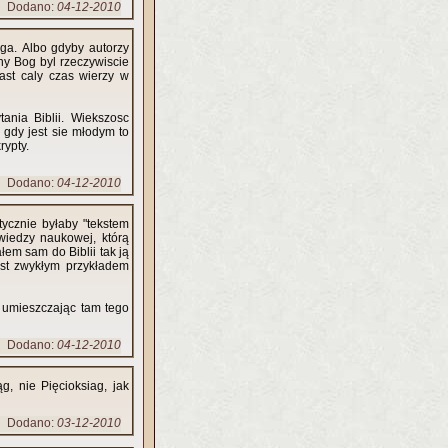
Dodano:
04-12-2010
oga. Albo gdyby autorzy
ony Bog byl rzeczywiscie
iast caly czas wierzy w
ania Biblii. Wiekszosc
 gdy jest sie młodym to
rypty.
Dodano:
04-12-2010
tycznie byłaby "tekstem
wiedzy naukowej, którą
em sam do Biblii tak ją
est zwykłym przykładem
ju umieszczając tam tego
Dodano:
04-12-2010
g, nie Pięcioksiag, jak
Dodano:
03-12-2010