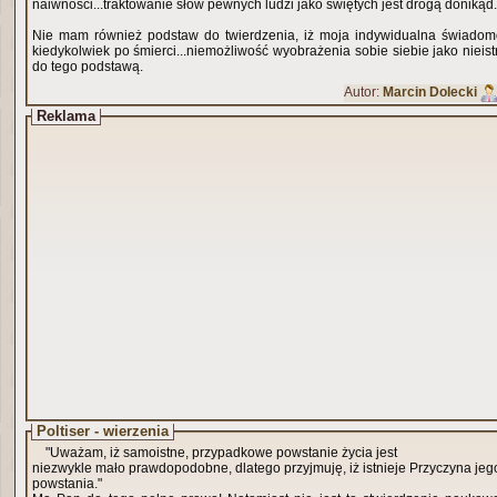
naiwności...traktowanie słów pewnych ludzi jako świętych jest drogą donikąd.
Nie mam również podstaw do twierdzenia, iż moja indywidualna świadomość
kiedykolwiek po śmierci...niemożliwość wyobrażenia sobie siebie jako nieis
do tego podstawą.
Autor:
Marcin Dolecki
Reklama
Poltiser - wierzenia
"Uważam, iż samoistne, przypadkowe powstanie życia jest
niezwykle mało prawdopodobne, dlatego przyjmuję, iż istnieje Przyczyna jeg
powstania."