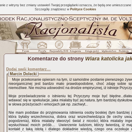
tanie z witryny bez zmiany ustawień Twojej przeglądarki oznacza, że będą one umieszcza
Szczegóły znajdziesz w
Polityce Cookies
Komentarze do strony
Wiara katolicka jak
Dodaj swój komentarz…
Marcin Dolecki
Moje przekonanie opieram na tym, iż samoistne postanie pierwszego żyw
nieorganicznej jest bardzo mało prawdopodobne, choć zdaję sobie sp
niemożliwe. Nie można udowodnić na drodze empirycznej, iż istnieje Przycz
Moje przeświadczenie o istnieniu tej Przyczyny moje być błędne...dlate
wdawać się w spekulacje, jaka miałaby być jej natura..tym bardziej dyskuto
w słowa przeżyciach i emocjach jak np. zachwyt...
Nie mam podstaw do przyjmowania istnienia osoby boskiej (tym bardziej ju
która byłaby wszechmocna, dobra oraz wszechwiedząca (te cechy uw
pogodzenia), która miałaby stworzyć świat z nicości; która miałaby in
wysłuchiwać moich próśb.... Uwierzenie ludziom, którzy twierdzą, iż m
kontakt z taką istotą i dlatego dokładnie wiedzą, czego ona oczekuje 