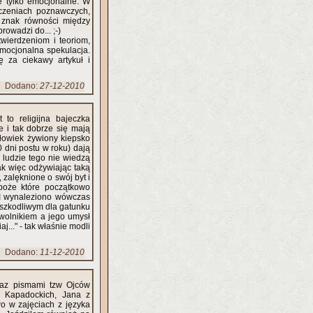
e tylko emocjonalne. W
niczeniach poznawczych,
ą znak równości między
rowadzi do... ;-)
wierdzeniom i teoriom,
emocjonalna spekulacja.
 za ciekawy artykuł i
Dodano:
27-12-2010
 to religijna bajeczka
e i tak dobrze się mają
złowiek żywiony kiepsko
40 dni postu w roku) dają
 ludzie tego nie wiedzą
ak więc odżywiając taką
, zalęknione o swój byt i
Zboże które początkowo
. I wynaleziono wówczas
j szkodliwym dla gatunku
ewolnikiem a jego umysł
.." - tak właśnie modli
Dodano:
11-12-2010
oraz pismami tzw Ojców
w Kapadockich, Jana z
o w zajęciach z języka