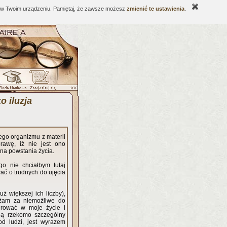
ne w Twoim urządzeniu. Pamiętaj, że zawsze możesz
zmienić te ustawienia
.
o iluzja
ego organizmu z materii
rawę, iż nie jest ono
yna powstania życia.
go nie chciałbym tutaj
wać o trudnych do ujęcia
ż większej ich liczby),
ażam za niemożliwe do
gerować w moje życie i
ają rzekomo szczególny
od ludzi, jest wyrazem