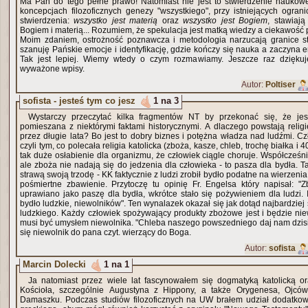
Ma Pan do tego pełne prawo! Natomiast nie jest to stwierdzenie naukow
koncepcjach filozoficznych genezy "wszystkiego", przy istniejących ogra
stwierdzenia:
wszystko jest materią
oraz
wszystko jest Bogiem
, stawiaj
Bogiem i materią... Rozumiem, że spekulacja jest matką wiedzy a ciekawość p
Moim zdaniem, ostrożność poznawcza i metodologia narzucają granice st
szanuję Pańskie emocje i identyfikację, gdzie kończy się nauka a zaczyna 
Tak jest lepiej. Wiemy wtedy o czym rozmawiamy. Jeszcze raz dziękuję
wyważone wpisy.
Autor:
Poltiser
sofista - jesteś tym co jesz
1 na 3
Wystarczy przeczytać kilka fragmentów NT by przekonać się, że jest
pomieszana z niektórymi faktami historycznymi. A dlaczego powstają religi
przez długie lata? Bo jest to dobry biznes i potężna władza nad ludźmi. C
czyli tym, co polecała religia katolicka (zboża, kasze, chleb, trochę białka i 
tak duże osłabienie dla organizmu, że człowiek ciągle choruje. Współcześni
ale zboża nie nadają się do jedzenia dla człowieka - to pasza dla bydła. T
strawą swoją trzodę - KK faktycznie z ludzi zrobił bydło podatne na wierzenia
pośmiertne zbawienie. Przytoczę tu opinię Fr. Engelsa który napisał: "
uprawiano jako paszę dla bydła, wkrótce stało się pożywieniem dla ludzi
bydło ludzkie, niewolników". Ten wynalazek okazał się jak dotąd najbardzie
ludzkiego. Każdy człowiek spożywający produkty zbożowe jest i będzie ni
musi być umysłem niewolnika. "Chleba naszego powszedniego daj nam dzisiaj.
się niewolnik do pana czyt. wierzący do Boga.
Autor:
sofista
Marcin Dolecki
1 na 1
Ja natomiast przez wiele lat fascynowałem się dogmatyką katolicką 
Kościoła, szczególnie Augustyna z Hippony, a także Orygenesa, Ojcó
Damaszku. Podczas studiów filozoficznych na UW brałem udział dodatkow