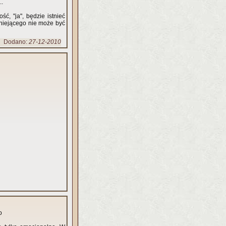
..
, "ja", będzie istnieć
tniejącego nie może być
Dodano:
27-12-2010
o