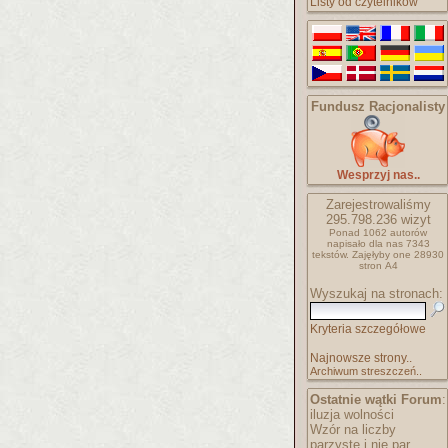
Listy od czytelników
Fundusz Racjonalisty
Wesprzyj nas..
Zarejestrowaliśmy
295.798.236
wizyt
Ponad 1062 autorów
napisało
dla nas 7343
tekstów.
Zajęłyby one 28930
stron A4
Wyszukaj na stronach:
Kryteria szczegółowe
Najnowsze strony..
Archiwum streszczeń..
Ostatnie wątki Forum
:
iluzja wolności
Wzór na liczby
parzyste i nie par..