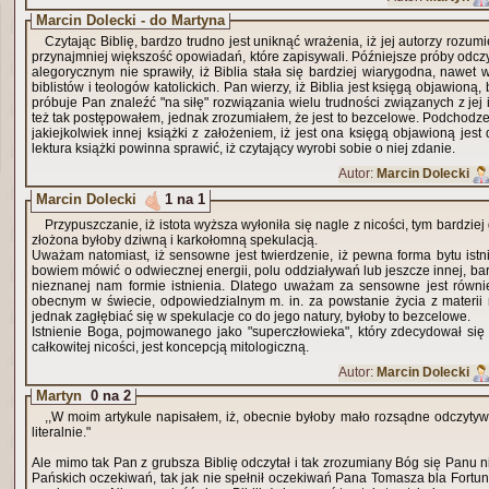
Marcin Dolecki - do Martyna
Czytając Biblię, bardzo trudno jest uniknąć wrażenia, iż jej autorzy rozu
przynajmniej większość opowiadań, które zapisywali. Późniejsze próby odczy
alegorycznym nie sprawiły, iż Biblia stała się bardziej wiarygodna, nawet w
biblistów i teologów katolickich. Pan wierzy, iż Biblia jest księgą objawioną
próbuje Pan znaleźć "na siłę" rozwiązania wielu trudności związanych z jej 
też tak postępowałem, jednak zrozumiałem, że jest to bezcelowe. Podchodzeni
jakiejkolwiek innej książki z założeniem, iż jest ona księgą objawioną jes
lektura książki powinna sprawić, iż czytający wyrobi sobie o niej zdanie.
Autor:
Marcin Dolecki
Marcin Dolecki
1 na 1
Przypuszczanie, iż istota wyższa wyłoniła się nagle z nicości, tym bardzie
złożona byłoby dziwną i karkołomną spekulacją.
Uważam natomiast, iż sensowne jest twierdzenie, iż pewna forma bytu ist
bowiem mówić o odwiecznej energii, polu oddziaływań lub jeszcze innej, b
nieznanej nam formie istnienia. Dlatego uważam za sensowne jest równi
obecnym w świecie, odpowiedzialnym m. in. za powstanie życia z materii 
jednak zagłębiać się w spekulacje co do jego natury, byłoby to bezcelowe.
Istnienie Boga, pojmowanego jako "superczłowieka", który zdecydował się
całkowitej nicości, jest koncepcją mitologiczną.
Autor:
Marcin Dolecki
Martyn
0 na 2
,,W moim artykule napisałem, iż, obecnie byłoby mało rozsądne odczytywać
literalnie."
Ale mimo tak Pan z grubsza Biblię odczytał i tak zrozumiany Bóg się Panu n
Pańskich oczekiwań, tak jak nie spełnił oczekiwań Pana Tomasza bla Fortun