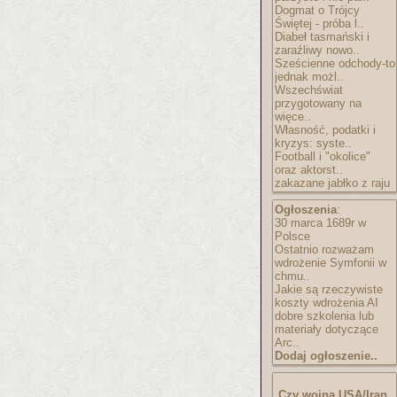
Dogmat o Trójcy
Świętej - próba l..
Diabeł tasmański i
zaraźliwy nowo..
Sześcienne odchody-to
jednak możl..
Wszechświat
przygotowany na
więce..
Własność, podatki i
kryzys: syste..
Football i "okolice"
oraz aktorst..
zakazane jabłko z raju
Ogłoszenia
:
30 marca 1689r w
Polsce
Ostatnio rozważam
wdrożenie Symfonii w
chmu..
Jakie są rzeczywiste
koszty wdrożenia AI
dobre szkolenia lub
materiały dotyczące
Arc..
Dodaj ogłoszenie..
Czy wojna USA/Iran