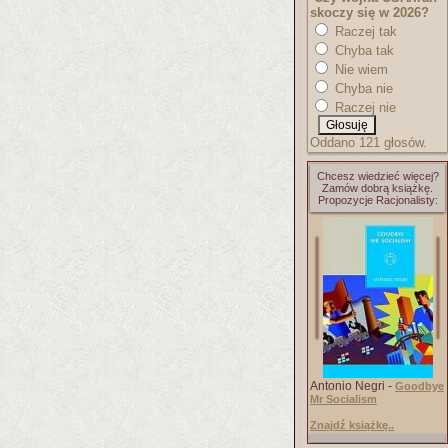
skoczy się w 2026?
Raczej tak
Chyba tak
Nie wiem
Chyba nie
Raczej nie
Oddano 121 głosów.
Chcesz wiedzieć więcej?
Zamów dobrą książkę.
Propozycje Racjonalisty:
Antonio Negri -
Goodbye
Mr Socialism
Znajdź książkę..