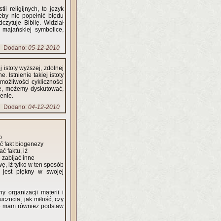
ii religijnych, to język
żeby nie popełnić błędu
czytuje Biblię. Widział
 majańskiej symbolice,
Dodano:
05-12-2010
 istoty wyższej, zdolnej
Istnienie takiej istoty
ożliwości cykliczności
ie, możemy dyskutować,
łożenie.
Dodano:
04-12-2010
o
ć fakt biogenezy
ć faktu, iż
 zabijać inne
ę, iż tylko w ten sposób
 jest piękny w swojej
 organizacji materii i
czucia, jak miłość, czy
Nie mam również podstaw