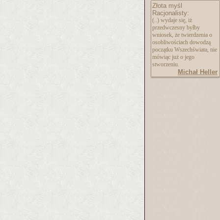
Złota myśl
Racjonalisty:
(..) wydaje się, iż
przedwczesny byłby
wniosek, że twierdzenia o
osobliwościach dowodzą
początku Wszechświata, nie
mówiąc już o jego
stworzeniu.
Michał Heller