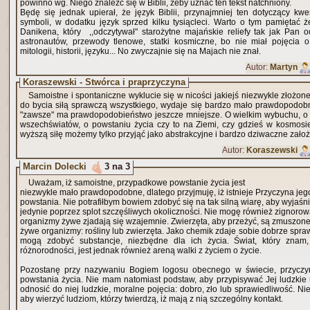
powinno wg. Niego znaleźć się w Biblii, żeby uznać ten tekst natchniony.
Będę się jednak upierał, że język Biblii, przynajmniej ten dotyczący kwest
symboli, w dodatku język sprzed kilku tysiącleci. Warto o tym pamiętać 
Danikena, który ,,odczytywał" starożytne majańskie reliefy tak jak Pan od
astronautów, przewody tlenowe, statki kosmiczne, bo nie miał pojęcia o
mitologii, historii, języku... No zwyczajnie się na Majach nie znał.
Autor:
Martyn
Koraszewski - Stwórca i praprzyczyna
Samoistne i spontaniczne wyklucie się w nicości jakiejś niezwykle złożonej
do bycia siłą sprawczą wszystkiego, wydaje się bardzo mało prawdopodobne. 
"zawsze" ma prawdopodobieństwo jeszcze mniejsze. O wielkim wybuchu, o m
wszechświatów, o powstaniu życia czy to na Ziemi, czy gdzieś w kosmos
wyższą siłę możemy tylko przyjąć jako abstrakcyjne i bardzo dziwaczne za
Autor:
Koraszewski
Marcin Dolecki
3 na 3
Uważam, iż samoistne, przypadkowe powstanie życia jest
niezwykle mało prawdopodobne, dlatego przyjmuję, iż istnieje Przyczyna jeg
powstania. Nie potrafiłbym bowiem zdobyć się na tak silną wiarę, aby wyjaśni
jedynie poprzez splot szczęśliwych okoliczności. Nie mogę również zignorowa
organizmy żywe zjadają się wzajemnie. Zwierzęta, aby przeżyć, są zmuszone
żywe organizmy: rośliny lub zwierzęta. Jako chemik zdaje sobie dobrze spraw
mogą zdobyć substancje, niezbędne dla ich życia. Świat, który znam,
różnorodności, jest jednak również areną walki z życiem o życie.
Pozostanę przy nazywaniu Bogiem logosu obecnego w świecie, przyczyny
powstania życia. Nie mam natomiast podstaw, aby przypisywać Jej ludzkie u
odnosić do niej ludzkie, moralne pojęcia: dobro, zło lub sprawiedliwość. 
aby wierzyć ludziom, którzy twierdzą, iż mają z nią szczególny kontakt.