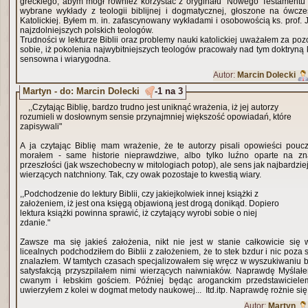
greckiego, abym mógł również korzystać z oryginału "Nowego Testamentu"
wybrane wykłady z teologii biblijnej i dogmatycznej, głoszone na ówcze
Katolickiej. Byłem m. in. zafascynowany wykładami i osobowością ks. prof. 
najzdolniejszych polskich teologów.
Trudności w lekturze Biblii oraz problemy nauki katolickiej uważałem za po
sobie, iż pokolenia najwybitniejszych teologów pracowały nad tym doktryną 
sensowna i wiarygodna.
Autor:
Marcin Dolecki
Martyn - do: Marcin Dolecki
-1 na 3
,,Czytając Biblię, bardzo trudno jest uniknąć wrażenia, iż jej autorzy
rozumieli w dosłownym sensie przynajmniej większość opowiadań, które
zapisywali"
A ja czytając Biblię mam wrażenie, że te autorzy pisali opowieści poucz
morałem - same historie nieprawdziwe, albo tylko luźno oparte na z
przeszłości (jak wszechobecny w mitologiach potop), ale sens jak najbardzie
wierzących natchniony. Tak, czy owak pozostaje to kwestią wiary.
,,Podchodzenie do lektury Biblii, czy jakiejkolwiek innej książki z
założeniem, iż jest ona księgą objawioną jest drogą donikąd. Dopiero
lektura książki powinna sprawić, iż czytający wyrobi sobie o niej
zdanie."
Zawsze ma się jakieś założenia, nikt nie jest w stanie całkowicie si
licealnych podchodziłem do Biblii z założeniem, że to stek bzdur i nic poza 
znalazłem. W tamtych czasach specjalizowałem się wręcz w wyszukiwaniu bib
satysfakcją przyszpilałem nimi wierzących naiwniaków. Naprawdę Myślałe
cwanym i łebskim gościem. Później będąc aroganckim przedstawiciele
uwierzyłem z kolei w dogmat metody naukowej... Itd.itp. Naprawdę rożnie się 
Autor:
Martyn