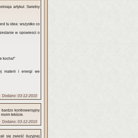
lniaja artykul. Swietny
est tu idea: wszystko co
przeslanie w opowiesci o
ie kocha!"
ej materii i energi we
Dodano:
03-12-2010
 to bardzo kontrowersyjny
 moim tekście.
Dodano:
03-12-2010
li się zwieść iluzyjnej