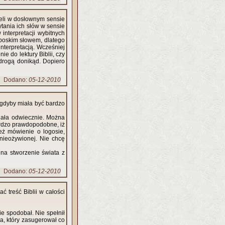
mieli w dosłownym sensie
tania ich słów w sensie
 interpretacji wybitnych
, boskim słowem, dlatego
interpretacją. Wcześniej
e do lektury Biblii, czy
t drogą donikąd. Dopiero
Dodano:
05-12-2010
j gdyby miała być bardzo
niała odwiecznie. Można
ardzo prawdopodobne, iż
eż mówienie o logosie,
nieożywionej. Nie chcę
 na stworzenie świata z
Dodano:
05-12-2010
 treść Biblii w całości
ie spodobał. Nie spełnił
a, który zasugerował co