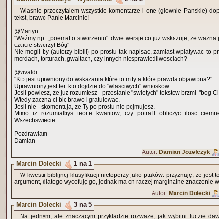
Wlasnie przeczytalem wszystkie komentarze i one (glownie Panskie) dope
tekst, brawo Panie Marcinie!
@Martyn
"Weźmy np. ,,poemat o stworzeniu", dwie wersje co już wskazuje, że ważna j
czcicie stworzył Bóg"
Nie mogli by (autorzy biblii) po prostu tak napisac, zamiast wplatywac to 
mordach, torturach, gwaltach, czy innych niesprawiedliwosciach?
@vivaldi
"Kto jest uprwniony do wskazania które to mity a które prawda objawiona?"
Uprawniony jest ten kto dojdzie do "wlasciwych" wnioskow.
Jesli powiesz, ze juz rozumiesz - przeslanie "swietych" tekstow brzmi: "bog C
Wtedy zaczna ci bic brawo i gratulowac.
Jesli nie - skomentuja, ze Ty po prostu nie pojmujesz.
Mimo iz rozumialbys teorie kwantow, czy potrafil obliczyc ilosc ciemn
Wszechswiecie.
Pozdrawiam
Damian
Autor:
Damian Jozefczyk
Marcin Dolecki
1 na 1
W kwestii biblijnej klasyfikacji nietoperzy jako ptaków: przyznaję, że jest
argument, dlatego wycofuję go, jednak ma on raczej marginalne znaczenie w
Autor:
Marcin Dolecki
Marcin Dolecki
3 na 5
Na jednym, ale znaczącym przykładzie rozważę, jak wybitni ludzie dawa