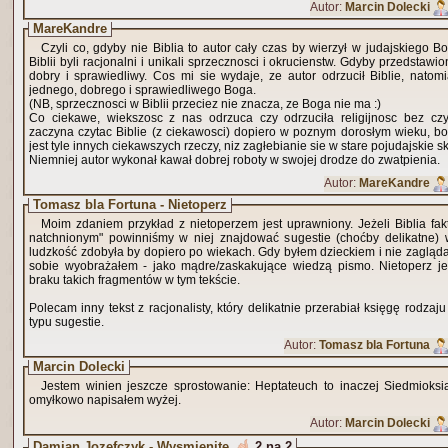
Autor:
Marcin Dolecki
MareKandre
Czyli co, gdyby nie Biblia to autor cały czas by wierzył w judajskiego B
Biblii byli racjonalni i unikali sprzecznosci i okrucienstw. Gdyby przedstawi
dobry i sprawiedliwy. Cos mi sie wydaje, ze autor odrzucił Biblie, natom
jednego, dobrego i sprawiedliwego Boga.
(NB, sprzecznosci w Biblii przeciez nie znacza, ze Boga nie ma :)
Co ciekawe, wiekszosc z nas odrzuca czy odrzuciła religijnosc bez czyt
zaczyna czytac Biblie (z ciekawosci) dopiero w poznym dorosłym wieku, bo
jest tyle innych ciekawszych rzeczy, niz zagłebianie sie w stare pojudajskie sk
Niemniej autor wykonał kawał dobrej roboty w swojej drodze do zwatpienia.
Autor:
MareKandre
Tomasz bla Fortuna - Nietoperz
Moim zdaniem przykład z nietoperzem jest uprawniony. Jeżeli Biblia fak
natchnionym" powinniśmy w niej znajdować sugestie (choćby delikatne) 
ludzkość zdobyła by dopiero po wiekach. Gdy byłem dzieckiem i nie zaglądał
sobie wyobrażałem - jako mądre/zaskakujące wiedzą pismo. Nietoperz j
braku takich fragmentów w tym tekście.
Polecam inny tekst z racjonalisty, który delikatnie przerabiał księgę rodza
typu sugestie.
Autor:
Tomasz bla Fortuna
Marcin Dolecki
Jestem winien jeszcze sprostowanie: Heptateuch to inaczej Siedmioksią
omyłkowo napisałem wyżej.
Autor:
Marcin Dolecki
Damian Jozefczyk - Wysmienite
2 na 2