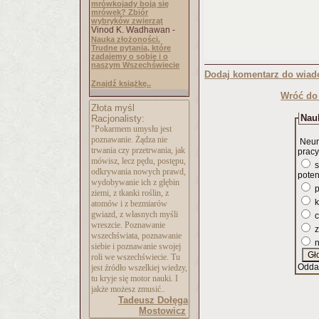
mrówkojady boją się
mrówek? Zbiór
wybryków zwierząt
Vinod K. Wadhawan -
Nauka złożoności.
Trudne pytania, które
zadajemy o sobie i o
naszym Wszechświecie
Dodaj komentarz do wiad
Znajdź książkę..
Wróć do 
Złota myśl
Nauk
Racjonalisty:
"Pokarmem umysłu jest
poznawanie. Żądza nie
Neur
trwania czy przetrwania, jak
pracy
mówisz, lecz pędu, postępu,
s
odkrywania nowych prawd,
poten
wydobywanie ich z głębin
p
ziemi, z tkanki roślin, z
k
atomów i z bezmiarów
gwiazd, z własnych myśli
c
wreszcie. Poznawanie
z
wszechświata, poznawanie
n
siebie i poznawanie swojej
roli we wszechświecie. Tu
Odda
jest źródło wszelkiej wiedzy,
tu kryje się motor nauki. I
jakże możesz zmusić..
Tadeusz Dołęga
Mostowicz