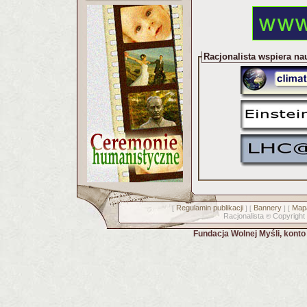
Racjonalista wspiera na
Regulamin publikacji
Bannery
Mapa
[
] [
] [
Racjonalista
Copyright
©
Fundacja Wolnej Myśli, kont