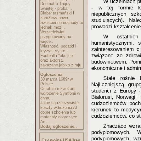
W uczelniach pu
Dogmat o Trójcy
- w tej formie ks
Świętej - próba l..
Diabeł tasmański i
niepublicznych sz
zaraźliwy nowo..
studiujących). Nal
Sześcienne odchody-to
prowadzi kształcenie
jednak możl..
Wszechświat
W ostatnich 
przygotowany na
więce..
humanistycznymi, 
Własność, podatki i
zainteresowaniem ci
kryzys: syste..
związane ze zdrowi
Football i "okolice"
oraz aktorst..
budownictwem. Pomim
zakazane jabłko z raju
ekonomiczne i admini
Ogłoszenia
:
Stale rośnie 
30 marca 1689r w
Polsce
Najliczniejszą gru
Ostatnio rozważam
studenci z Europy -
wdrożenie Symfonii w
Białorusi, Norwegii
chmu..
Jakie są rzeczywiste
cudzoziemców pocho
koszty wdrożenia AI
kierunek to medycy
dobre szkolenia lub
cudzoziemców, co st
materiały dotyczące
Arc..
Znacząco wzras
Dodaj ogłoszenie..
podyplomowych. 
podyplomowych, wzra
Czy wojna USA/Iran