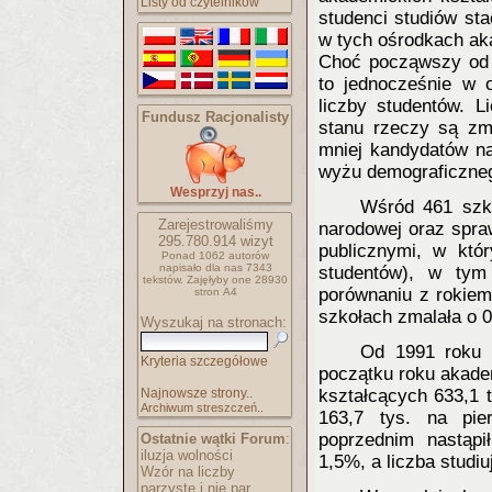
Listy od czytelników
studenci studiów st
w tych ośrodkach ak
Choć począwszy od 
to jednocześnie w 
liczby studentów. L
Fundusz Racjonalisty
stanu rzeczy są zmi
mniej kandydatów na
wyżu demograficzneg
Wesprzyj nas..
Wśród 461 szkó
Zarejestrowaliśmy
narodowej oraz spraw
295.780.914
wizyt
publicznymi, w któr
Ponad 1062 autorów
napisało
dla nas 7343
studentów), w tym
tekstów.
Zajęłyby one 28930
porównaniu z rokiem
stron A4
szkołach zmalała o 
Wyszukaj na stronach:
Od 1991 roku p
Kryteria szczegółowe
początku roku akade
Najnowsze strony..
kształcących 633,1 
Archiwum streszczeń..
163,7 tys. na pi
poprzednim nastąpi
Ostatnie wątki Forum
:
iluzja wolności
1,5%, a liczba studi
Wzór na liczby
parzyste i nie par..