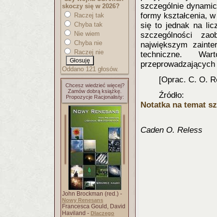
szczególnie dynamic
skoczy się w 2026?
formy kształcenia, w
Raczej tak
Chyba tak
się to jednak na li
Nie wiem
szczególności za
Chyba nie
największym zainte
Raczej nie
techniczne. Wa
przeprowadzających 
Oddano 121 głosów.
[Oprac. C. O. R
Chcesz wiedzieć więcej?
Zamów dobrą książkę.
Źródło:
Propozycje Racjonalisty:
Notatka na temat s
Caden O. Reless
John Brockman (red.) -
Nowy Renesans
Francesca Gould, David
Haviland -
Dlaczego