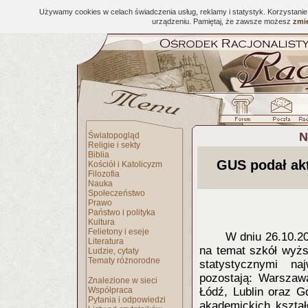
Używamy cookies w celach świadczenia usług, reklamy i statystyk. Korzystani
urządzeniu. Pamiętaj, że zawsze możesz
zmie
N
Światopogląd
Religie i sekty
Biblia
GUS podał ak
Kościół i Katolicyzm
Filozofia
Nauka
Społeczeństwo
Prawo
Państwo i polityka
Kultura
Felietony i eseje
W dniu 26.10.2
Literatura
na temat szkół wyżs
Ludzie, cytaty
Tematy różnorodne
statystycznymi n
pozostają: Warszaw
Znalezione w sieci
Współpraca
Łódź, Lublin oraz G
Pytania i odpowiedzi
akademickich kształ