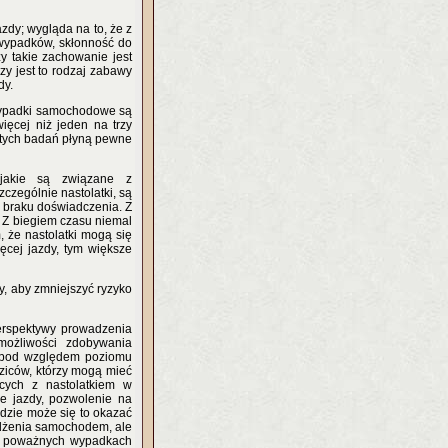
azdy; wygląda na to, że z
 wypadków, skłonność do
zy takie zachowanie jest
y jest to rodzaj zabawy
dy.
 wypadki samochodowe są
ęcej niż jeden na trzy
 tych badań płyną pewne
 jakie są związane z
czególnie nastolatki, są
 braku doświadczenia. Z
. Z biegiem czasu niemal
, że nastolatki mogą się
ęcej jazdy, tym większe
y, aby zmniejszyć ryzyko
erspektywy prowadzenia
 możliwości zdobywania
e pod względem poziomu
dziców, którzy mogą mieć
ących z nastolatkiem w
ie jazdy, pozwolenie na
dzie może się to okazać
żdżenia samochodem, ale
ej poważnych wypadkach