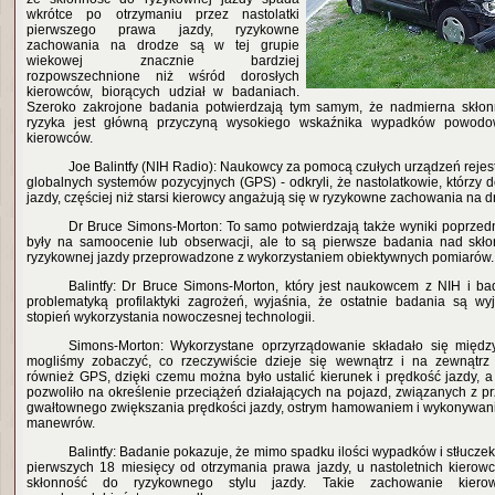
wkrótce po otrzymaniu przez nastolatki
pierwszego prawa jazdy, ryzykowne
zachowania na drodze są w tej grupie
wiekowej znacznie bardziej
rozpowszechnione niż wśród dorosłych
kierowców, biorących udział w badaniach.
Szeroko zakrojone badania potwierdzają tym samym, że nadmierna skło
ryzyka jest główną przyczyną wysokiego wskaźnika wypadków powodo
kierowców.
Joe Balintfy (NIH Radio): Naukowcy za pomocą czułych urządzeń rejest
globalnych systemów pozycyjnych (GPS) - odkryli, że nastolatkowie, którzy 
jazdy, częściej niż starsi kierowcy angażują się w ryzykowne zachowania na d
Dr Bruce Simons-Morton: To samo potwierdzają także wyniki poprzedn
były na samoocenie lub obserwacji, ale to są pierwsze badania nad skło
ryzykownej jazdy przeprowadzone z wykorzystaniem obiektywnych pomiarów.
Balintfy: Dr Bruce Simons-Morton, który jest naukowcem z NIH i b
problematyką profilaktyki zagrożeń, wyjaśnia, że ostatnie badania są w
stopień wykorzystania nowoczesnej technologii.
Simons-Morton: Wykorzystane oprzyrządowanie składało się międz
mogliśmy zobaczyć, co rzeczywiście dzieje się wewnątrz i na zewnątrz
również GPS, dzięki czemu można było ustalić kierunek i prędkość jazdy, a
pozwoliło na określenie przeciążeń działających na pojazd, związanych z p
gwałtownego zwiększania prędkości jazdy, ostrym hamowaniem i wykonywan
manewrów.
Balintfy: Badanie pokazuje, że mimo spadku ilości wypadków i stłucz
pierwszych 18 miesięcy od otrzymania prawa jazdy, u nastoletnich kierow
skłonność do ryzykownego stylu jazdy. Takie zachowanie kierow