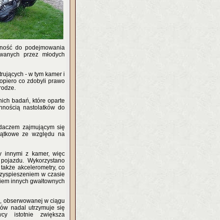
nność do podejmowania
wanych przez młodych
rujących - w tym kamer i
dopiero co zdobyli prawo
rodze.
ich badań, które oparte
nnością nastolatków do
adaczem zajmującym się
yjątkowe ze względu na
y innymi z kamer, więc
 pojazdu. Wykorzystano
 także akcelerometry, co
rzyspieszeniem w czasie
iem innych gwałtownych
ek, obserwowanej w ciągu
ców nadal utrzymuje się
cy istotnie zwiększa