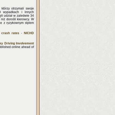
którzy otrzymali swoje
79 wypadkach i innych
li udział w zaledwie 34
niż dorośli kierowcy. W
ane z ryzykownym stylem
h crash rates
-
NICHD
ky Driving Involvement
ublished online ahead of