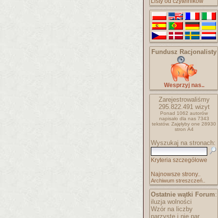
Listy od czytelników
Fundusz Racjonalisty
Wesprzyj nas..
Zarejestrowaliśmy
295.822.491
wizyt
Ponad 1062 autorów
napisało
dla nas 7343
tekstów.
Zajęłyby one 28930
stron A4
Wyszukaj na stronach:
Kryteria szczegółowe
Najnowsze strony..
Archiwum streszczeń..
Ostatnie wątki Forum
:
iluzja wolności
Wzór na liczby
parzyste i nie par..