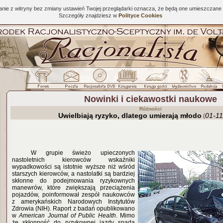
tanie z witryny bez zmiany ustawień Twojej przeglądarki oznacza, że będą one umieszcza
Szczegóły znajdziesz w
Polityce Cookies
Nowinki i ciekawostki naukowe
Różności
Uwielbiają ryzyko, dlatego umierają młodo
01-11
(
W grupie świeżo upieczonych
nastoletnich kierowców wskaźniki
wypadkowości są istotnie wyższe niż wśród
starszych kierowców, a nastolatki są bardziej
skłonne do podejmowania ryzykownych
manewrów, które zwiększają przeciążenia
pojazdów, poinformował zespół naukowców
z amerykańskich Narodowych Instytutów
Zdrowia (NIH). Raport z badań opublikowano
w
American Journal of Public Health
. Mimo
że skłonność do ryzykownej jazdy spada