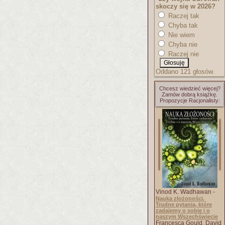
skoczy się w 2026?
Raczej tak
Chyba tak
Nie wiem
Chyba nie
Raczej nie
Oddano 121 głosów.
Chcesz wiedzieć więcej?
Zamów dobrą książkę.
Propozycje Racjonalisty:
Vinod K. Wadhawan -
Nauka złożoności.
Trudne pytania, które
zadajemy o sobie i o
naszym Wszechświecie
Francesca Gould, David