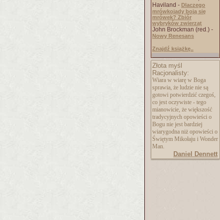
Haviland -
Dlaczego
mrówkojady boją się
mrówek? Zbiór
wybryków zwierząt
John Brockman (red.) -
Nowy Renesans
Znajdź książkę..
Złota myśl
Racjonalisty:
Wiara w wiarę w Boga
sprawia, że ludzie nie są
gotowi potwierdzić czegoś,
co jest oczywiste - tego
mianowicie, że większość
tradycyjnych opowieści o
Bogu nie jest bardziej
wiarygodna niż opowieści o
Świętym Mikołaju i Wonder
Man.
Daniel Dennett