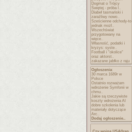
Dogmat o Trójcy
Świętej - próba l..
Diabeł tasmański i
zaraźliwy nowo..
Sześcienne odchody-to
jednak możl..
Wszechświat
przygotowany na
więce..
Własność, podatki i
kryzys: syste..
Football i "okolice"
oraz aktorst..
zakazane jabłko z raju
Ogłoszenia
:
30 marca 1689r w
Polsce
Ostatnio rozważam
wdrożenie Symfonii w
chmu..
Jakie są rzeczywiste
koszty wdrożenia AI
dobre szkolenia lub
materiały dotyczące
Arc..
Dodaj ogłoszenie..
Czy wojna USA/Iran