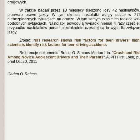
drogowych.
W trakcie badań przez 18 miesięcy śledzono losy 42 nastolatków, 
pierwsze prawo jazdy. W tym okresie nastolatki wzięły udział w 2
niebezpiecznych sytuacjach na drodze. W tym samym czasie ich rodzice wzię
podobnych sytuacjach. Nastolatki powodują wypadki niemal 4 razy częściej 
przypadku nastolatków ponad pięciokrotnie częściej są to wypadki związ
jazdy.
Źródło:
NIH research shows risk factors for teen drivers' hig
scientists identify risk factors for teen driving accidents
Referencje dokumentu: Bruce G. Simons-Morton i in. "
Crash and Ris
Among Novice Adolescent Drivers and Their Parents
", AJPH First Look, p
print Oct 20, 2011
Caden O. Reless