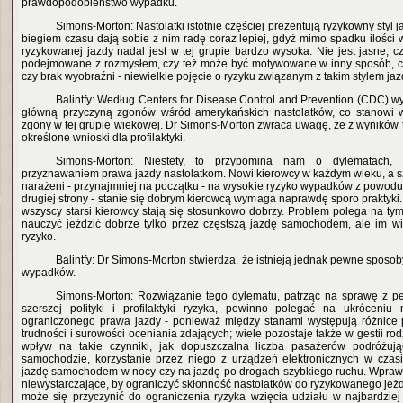
prawdopodobieństwo wypadku.
Simons-Morton: Nastolatki istotnie częściej prezentują ryzykowny styl j
biegiem czasu dają sobie z nim radę coraz lepiej, gdyż mimo spadku ilości
ryzykowanej jazdy nadal jest w tej grupie bardzo wysoka. Nie jest jasne, c
podejmowane z rozmysłem, czy też może być motywowane w inny sposób, cz
czy brak wyobraźni - niewielkie pojęcie o ryzyku związanym z takim stylem jaz
Balintfy: Według Centers for Disease Control and Prevention (CDC)
główną przyczyną zgonów wśród amerykańskich nastolatków, co stanowi wi
zgony w tej grupie wiekowej. Dr Simons-Morton zwraca uwagę, że z wyników
określone wnioski dla profilaktyki.
Simons-Morton: Niestety, to przypomina nam o dylematach,
przyznawaniem prawa jazdy nastolatkom. Nowi kierowcy w każdym wieku, a sz
narażeni - przynajmniej na początku - na wysokie ryzyko wypadków z powodu
drugiej strony - stanie się dobrym kierowcą wymaga naprawdę sporo praktyki
wszyscy starsi kierowcy stają się stosunkowo dobrzy. Problem polega na tym
nauczyć jeździć dobrze tylko przez częstszą jazdę samochodem, ale im wi
ryzyko.
Balintfy: Dr Simons-Morton stwierdza, że istnieją jednak pewne sposob
wypadków.
Simons-Morton: Rozwiązanie tego dylematu, patrząc na sprawę z p
szerszej polityki i profilaktyki ryzyka, powinno polegać na ukróceniu
ograniczonego prawa jazdy - ponieważ między stanami występują różnic
trudności i surowości oceniania zdających; wiele pozostaje także w gestii ro
wpływ na takie czynniki, jak dopuszczalna liczba pasażerów podróżuj
samochodzie, korzystanie przez niego z urządzeń elektronicznych w czas
jazdę samochodem w nocy czy na jazdę po drogach szybkiego ruchu. Wpraw
niewystarczające, by ograniczyć skłonność nastolatków do ryzykowanego je
może się przyczynić do ograniczenia ryzyka wzięcia udziału w najbardzi