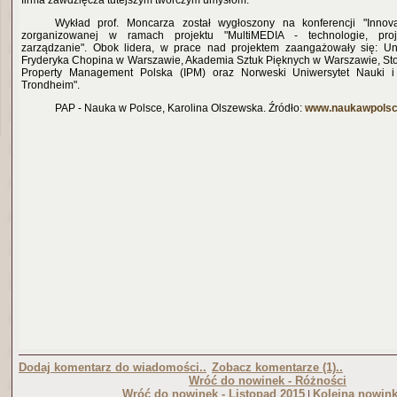
firma zawdzięcza tutejszym twórczym umysłom.
Wykład prof. Moncarza został wygłoszony na konferencji "Innova
zorganizowanej w ramach projektu "MultiMEDIA - technologie, proje
zarządzanie". Obok lidera, w prace nad projektem zaangażowały się: Un
Fryderyka Chopina w Warszawie, Akademia Sztuk Pięknych w Warszawie, Stow
Property Management Polska (IPM) oraz Norweski Uniwersytet Nauki i
Trondheim".
PAP - Nauka w Polsce, Karolina Olszewska. Źródło:
www.naukawpolsce
Dodaj komentarz do wiadomości..
Zobacz komentarze (1)..
Wróć do nowinek - Różności
Wróć do nowinek - Listopad 2015
Kolejna nowink
|