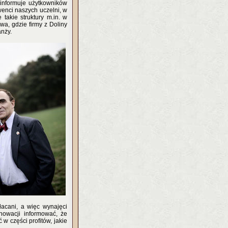
e informuje użytkowników
wenci naszych uczelni, w
 takie struktury m.in. w
wa, gdzie firmy z Doliny
anży.
łacani, a więc wynajęci
nnowacji informować, że
w części profitów, jakie