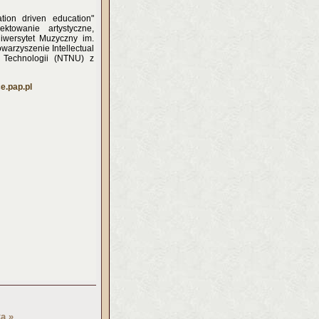
tion driven education"
ktowanie artystyczne,
iwersytet Muzyczny im.
arzyszenie Intellectual
 Technologii (NTNU) z
.pap.pl
a »