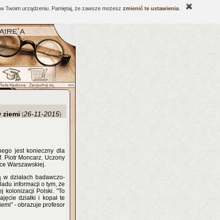
ne w Twoim urządzeniu. Pamiętaj, że zawsze możesz
zmienić te ustawienia
.
 ziemi
26-11-2015
(
)
lnego jest konieczny dla
f. Piotr Moncarz. Uczony
ice Warszawskiej.
ją w działach badawczo-
adu informacji o tym, że
 kolonizacji Polski. "To
jęcie działki i kopał te
iemi" - obrazuje profesor