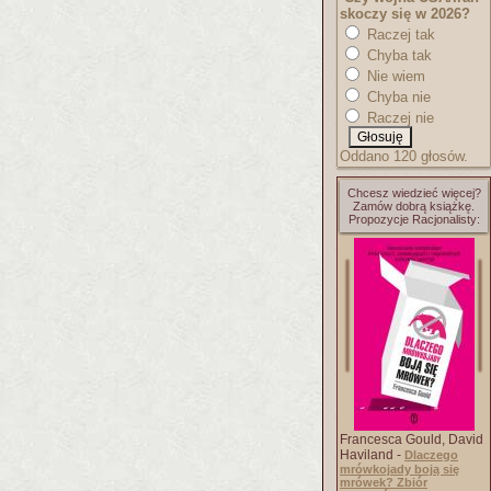
skoczy się w 2026?
Raczej tak
Chyba tak
Nie wiem
Chyba nie
Raczej nie
Oddano 120 głosów.
Chcesz wiedzieć więcej?
Zamów dobrą książkę.
Propozycje Racjonalisty:
Francesca Gould, David
Haviland -
Dlaczego
mrówkojady boją się
mrówek? Zbiór