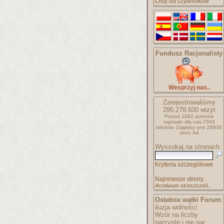
Listy od czytelników
Fundusz Racjonalisty
Wesprzyj nas..
Zarejestrowaliśmy
295.278.600
wizyt
Ponad 1062 autorów
napisało
dla nas 7343
tekstów.
Zajęłyby one 28930
stron A4
Wyszukaj na stronach:
Kryteria szczegółowe
Najnowsze strony..
Archiwum streszczeń..
Ostatnie wątki Forum
:
iluzja wolności
Wzór na liczby
parzyste i nie par..