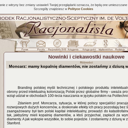
tanie z witryny bez zmiany ustawień Twojej przeglądarki oznacza, że będą one umieszcza
Szczegóły znajdziesz w
Polityce Cookies
Nowinki i ciekawostki naukowe
Różności
Moncarz: mamy kopalnię diamentów, nie zostańmy z dziurą w
Branding polskiej myśli technicznej i polskiego produktu intelektua
obrony przed intektualną kolonizacją Polski przez globalne firmy - uważa pro
wziął udział w obchodach 100-lecia nauczania w języku polskim na Politechn
Zdaniem prof. Moncarza, sytuacja, w której polscy specjaliści pracu
rozwojowych dużych koncernów, a doskonałe efekty ich pracy pozostają bez śl
zaangażowany był tam polski kapitał intelektualny, prowadzi do katastrofalnej
tak, jakbyśmy mieli kopalnię diamentów, a ktoś przyjechał, zapłacił za wyna
diamenty. A jak wykopie wszystkie, to sobie pojedzie. I zostaniemy z dziurą w z
Stanford.