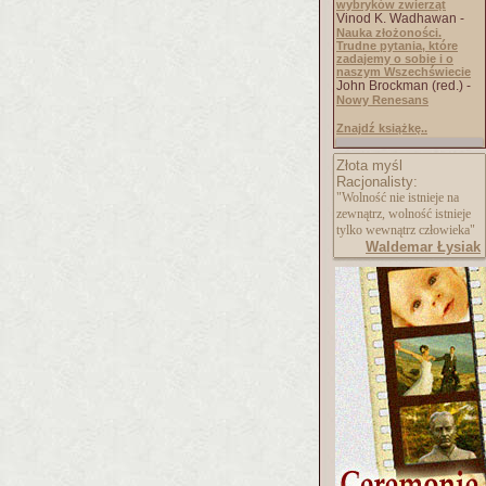
wybryków zwierząt
Vinod K. Wadhawan -
Nauka złożoności.
Trudne pytania, które
zadajemy o sobie i o
naszym Wszechświecie
John Brockman (red.) -
Nowy Renesans
Znajdź książkę..
Złota myśl
Racjonalisty:
"Wolność nie istnieje na
zewnątrz, wolność istnieje
tylko wewnątrz człowieka"
Waldemar Łysiak