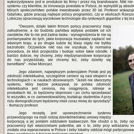
wykorzystywane jest w produkcie tej firmy i przez nią brandowane. Nikt ni
systemu czy klientów, że innowacja powstała w Polsce, że wymyślili ją absol
których społeczeństwo polskie inwestowało przez 30 lat. Profesor wskazuje
Gdańsku, gdzie pracują najlepsi polscy programiści, czy w okolicach Rzeszo
Lotniczej opracowują wycinkowe technologie dla rynkowych gigantów z tej br
"Owszem, dzięki takim firmom polscy pracownicy mają
zatrudnienie, a do budżetu państwa wpływa podatek od ich
zarobków. Ale to nie jest żadna łaska - wynagrodzenia te nie są
porównywalne do tych, jakie korporacja musiałaby zapłacić we
własnym kraju, a po drugie ludzie tej klasy nigdy nie byliby
bezrobotni. Oczywiście nikt nas nie oszukuje, to normalna
procedura, że ktoś przyjeżdża i buduje sobie takie ośrodki. I
bardzo dobrze, my chcemy, żeby międzynarodowe korporacje
do nas przyjeżdżały, ale chcemy też, żeby dzieliły się
benefitami" - mówi Moncarz.
Jego zdaniem, największym potencjałem Polski jest jej
zdolność intelektualna, szczególnie cenieni są nasi eksperci w
technologiach i w naukach stosowanych. "Jeżeli nie stworzymy
systemu, który będzie pokazywał, że polska zdolność
intelektualna jest ceniona, ma osiągnięcia, istnieje w
produktach itd., to będziemy stopniowo i po cichu sprzedawać
to wszystko, w co zainwestowaliśmy, kształcąc studentów. A przy
niżu demograficznym będziemy mieli coraz mniej do sprzedaży"
- tłumaczy profesor.
Jego receptą jest upowszechnienie systemu
przywodzącego na myśl rodzaj dżentelmeńskiej umowy między
korporacją a jej polskim oddziałem badawczym. Nie chodzi o to, żeby op
pracownicy byli właścicielami patentów, ale o to, żeby przy wdrażaniu i
została ona wypracowana w Polsce i żeby lokalny oddział mógł partycypować 