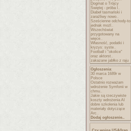
Dogmat o Trójcy
Świętej - próba l..
Diabeł tasmański i
zaraźliwy nowo..
Sześcienne odchody-to
jednak możl..
Wszechświat
przygotowany na
więce..
Własność, podatki i
kryzys: syste..
Football i "okolice"
oraz aktorst..
zakazane jabłko z raju
Ogłoszenia
:
30 marca 1689r w
Polsce
Ostatnio rozważam
wdrożenie Symfonii w
chmu..
Jakie są rzeczywiste
koszty wdrożenia AI
dobre szkolenia lub
materiały dotyczące
Arc..
Dodaj ogłoszenie..
Czy wojna USA/Iran