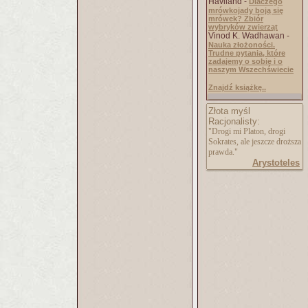
Haviland -
Dlaczego
mrówkojady boją się
mrówek? Zbiór
wybryków zwierząt
Vinod K. Wadhawan -
Nauka złożoności.
Trudne pytania, które
zadajemy o sobie i o
naszym Wszechświecie
Znajdź książkę..
Złota myśl
Racjonalisty:
"Drogi mi Platon, drogi
Sokrates, ale jeszcze droższa
prawda."
Arystoteles