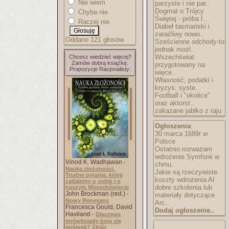
Nie wiem
parzyste i nie par..
Dogmat o Trójcy
Chyba nie
Świętej - próba l..
Raczej nie
Diabeł tasmański i
zaraźliwy nowo..
Oddano 121 głosów.
Sześcienne odchody-to
jednak możl..
Wszechświat
Chcesz wiedzieć więcej?
Zamów dobrą książkę.
przygotowany na
Propozycje Racjonalisty:
więce..
Własność, podatki i
kryzys: syste..
Football i "okolice"
oraz aktorst..
zakazane jabłko z raju
Ogłoszenia
:
30 marca 1689r w
Polsce
Ostatnio rozważam
wdrożenie Symfonii w
Vinod K. Wadhawan -
chmu..
Nauka złożoności.
Jakie są rzeczywiste
Trudne pytania, które
koszty wdrożenia AI
zadajemy o sobie i o
dobre szkolenia lub
naszym Wszechświecie
John Brockman (red.) -
materiały dotyczące
Nowy Renesans
Arc..
Francesca Gould, David
Dodaj ogłoszenie..
Haviland -
Dlaczego
mrówkojady boją się
mrówek? Zbiór