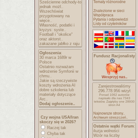
Sześcienne odchody-to
Tematy różnorodne
jednak możl..
Znalezione w sieci
Wszechświat
Współpraca
przygotowany na
Pytania i odpowiedzi
więce..
Listy od czytelników
Własność, podatki i
kryzys: syste..
Football i "okolice"
oraz aktorst..
zakazane jabłko z raju
Ogłoszenia
:
Fundusz Racjonalisty
30 marca 1689r w
Polsce
Ostatnio rozważam
wdrożenie Symfonii w
chmu..
Wesprzyj nas..
Jakie są rzeczywiste
koszty wdrożenia AI
Zarejestrowaliśmy
dobre szkolenia lub
296.778.956
wizyt
materiały dotyczące
Ponad 1062 autorów
napisało
dla nas 7343
Arc..
tekstów.
Zajęłyby one 28930
Dodaj ogłoszenie..
stron A4
Najnowsze strony..
Czy wojna USA/Iran
Archiwum streszczeń..
skoczy się w 2026?
Ostatnie wątki Forum
:
Raczej tak
iluzja wolności
Chyba tak
Wzór na liczby