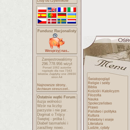
Listy od czytelników
Fundusz Racjonalisty
Wesprzyj nas..
Zarejestrowaliśmy
296.778.956
wizyt
Ponad 1062 autorów
napisało
dla nas 7343
tekstów.
Zajęłyby one 28930
stron A4
Światopogląd
Religie i sekty
Najnowsze strony..
Biblia
Archiwum streszczeń..
Kościół i Katolicyzm
Filozofia
Ostatnie wątki Forum
:
Nauka
iluzja wolności
Społeczeństwo
Wzór na liczby
Prawo
parzyste i nie par..
Państwo i polityka
Dogmat o Trójcy
Kultura
Świętej - próba l..
Felietony i eseje
Diabeł tasmański i
Literatura
zaraźliwy nowo..
Ludzie, cytaty