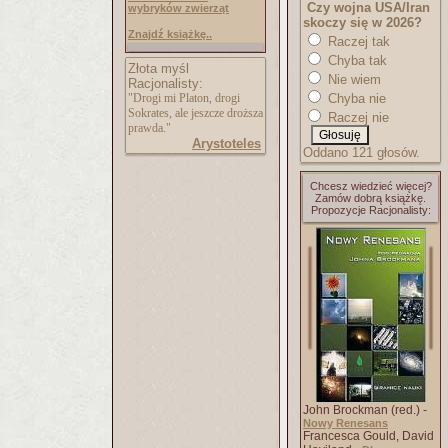
Czy wojna USA/Iran
wybryków zwierząt
skoczy się w 2026?
Znajdź książkę..
Raczej tak
Chyba tak
Złota myśl
Nie wiem
Racjonalisty:
"Drogi mi Platon, drogi
Chyba nie
Sokrates, ale jeszcze droższa
Raczej nie
prawda."
Arystoteles
Oddano 121 głosów.
Chcesz wiedzieć więcej?
Zamów dobrą książkę.
Propozycje Racjonalisty:
John Brockman (red.) -
Nowy Renesans
Francesca Gould, David