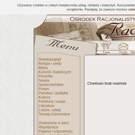
Używamy cookies w celach świadczenia usług, reklamy i statystyk. Korzystani
urządzeniu. Pamiętaj, że zawsze możesz
zmie
Światopogląd
Religie i sekty
Biblia
Kościół i Katolicyzm
Filozofia
Nauka
Chwilowo brak nowinek
Społeczeństwo
Prawo
Państwo i polityka
Kultura
Felietony i eseje
Literatura
Ludzie, cytaty
Tematy różnorodne
Znalezione w sieci
Współpraca
Pytania i odpowiedzi