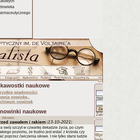
aukowych
człowieka
farmaceutycznego
iekawostki naukowe
Zaloguj jako
:
zystkie wiadomości
swoją nowinkę..
Hasło
:
rchiwum nowinek
OpenID
 nowinki naukowe
Załóż sobie konto..
Zdrowie
rzed zawałem i rakiem
13-10-2021
(
)
Wyszukaj
a swój szczyt w czwartej dekadzie życia, po czym
kiego poziomu, że trudno jest wstać z krzesła czy
Wprowadzenie
poprzez ćwiczenia siłowe. I nie tylko starsi ludzie
Indeks artykułów