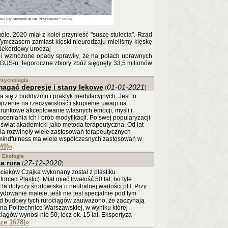
óle. 2020 miał z kolei przynieść "suszę stulecia". Rząd
Tymczasem zamiast klęski nieurodzaju mieliśmy klęskę
"Rekordowy urodzaj
 i wzmożone opady sprawiły, że na polach uprawnych
GUS-u, tegoroczne zbiory zbóż sięgnęły 33,5 milionów
Psychologia
agać depresję i stany lękowe
01-01-2021
(
)
się z buddyzmu i praktyk medytacyjnych. Jest to
jrzenie na rzeczywistość i skupienie uwagi na
zwarunkowe akceptowanie własnych emocji, myśli i
 oceniania ich i prób modyfikacji. Po swej popularyzacji
 świat akademicki jako metoda terapeutyczna. Od lat
tria rozwinęły wiele zastosowań terapeutycznych
a mindfulness ma wiele współczesnych zastosowań w
49)
»
Ekologia
a rura
27-12-2020
(
)
ścieków Czajka wykonany został z plastiku
ced Plastic). Miał mieć trwałość 50 lat, bo tyle
 ta dotyczy środowiska o neutralnej wartości pH. Przy
owanie maleje, jeśli nie jest specjalnie pod tym
od budowy tych rurociągów zauważono, że zaczynają
 na Politechnice Warszawskiej, w wyniku której
ągów wynosi nie 50, lecz ok. 15 lat. Ekspertyza
cze 1678)
»