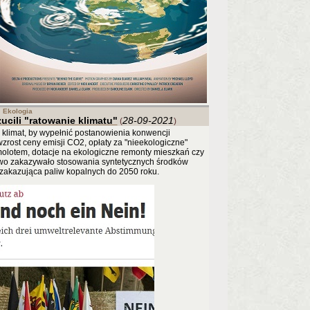
Ekologia
ucili "ratowanie klimatu"
28-09-2021
(
)
 klimat, by wypełnić postanowienia konwencji
zrost ceny emisji CO2, opłaty za "nieekologiczne"
olotem, dotacje na ekologiczne remonty mieszkań czy
awo zakazywało stosowania syntetycznych środków
a zakazująca paliw kopalnych do 2050 roku.