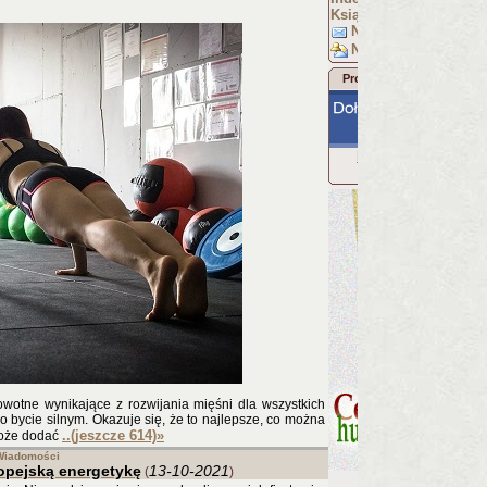
Książka: Racjonalista
Napisz do nas
Newsletter
Promocja Racjonalisty
Racjonalista w
Facebooku
wotne wynikające z rozwijania mięśni dla wszystkich
 bycie silnym. Okazuje się, że to najlepsze, co można
..(jeszcze 614)
»
może dodać
Wiadomości
opejską energetykę
13-10-2021
(
)