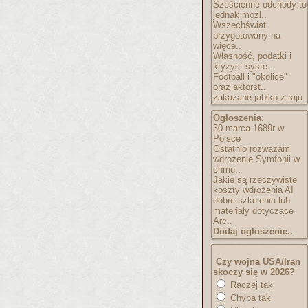
Sześcienne odchody-to
jednak możl..
Wszechświat
przygotowany na
więce..
Własność, podatki i
kryzys: syste..
Football i "okolice"
oraz aktorst..
zakazane jabłko z raju
Ogłoszenia
:
30 marca 1689r w
Polsce
Ostatnio rozważam
wdrożenie Symfonii w
chmu..
Jakie są rzeczywiste
koszty wdrożenia AI
dobre szkolenia lub
materiały dotyczące
Arc..
Dodaj ogłoszenie..
Czy wojna USA/Iran
skoczy się w 2026?
Raczej tak
Chyba tak