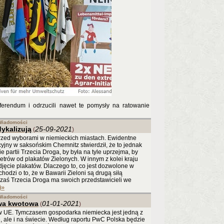
ferendum i odrzucili nawet te pomysły na ratowanie
Wiadomości
ykalizują
25-09-2021
(
)
y przed wyborami w niemieckich miastach. Ewidentne
jny w saksońskim Chemnitz stwierdził, że to jednak
 partii Trzecia Droga, by była na tyle uprzejma, by
trów od plakatów Zielonych. W innym z kolei kraju
jęcie plakatów. Dlaczego to, co jest dozwolone w
odzi o to, że w Bawarii Zieloni są drugą siłą
D, zaś Trzecia Droga ma swoich przedstawicieli we
)
»
Wiadomości
wa kwotowa
01-01-2021
(
)
j w UE. Tymczasem gospodarka niemiecka jest jedną z
, ale i na świecie. Według raportu PwC Polska będzie