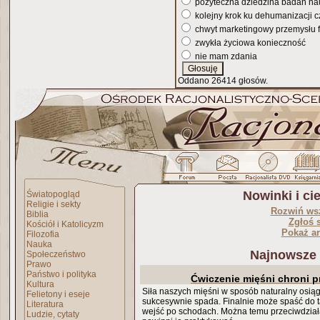
pożyteczna dziedzina badań n
kolejny krok ku dehumanizacji 
chwyt marketingowy przemysłu 
zwykła życiowa konieczność
nie mam zdania
Oddano 26414 głosów.
Nowinki i c
Światopogląd
Religie i sekty
Rozwiń ws
Biblia
Zgłoś 
Kościół i Katolicyzm
Pokaż a
Filozofia
Nauka
Najnowsze
Społeczeństwo
Prawo
Państwo i polityka
Ćwiczenie mięśni chroni p
Kultura
Siła naszych mięśni w sposób naturalny osiąg
Felietony i eseje
sukcesywnie spada. Finalnie może spaść do ta
Literatura
wejść po schodach. Można temu przeciwdziałać 
Ludzie, cytaty