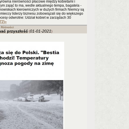
wyrówna nierówności płacowe między kobietami i
ym zająć to ma, wedle aktualnego tempa, bagatela -
stanowiskach kierowniczych w dużych firmach Niemcy są
mieccy liderzy biznesu zobowiązali się do większego
cesy odwrotne: Udział kobiet w zarządach 30
72)
»
Różności
wać przyszłość
01-01-2021
(
)