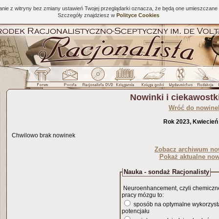
tanie z witryny bez zmiany ustawień Twojej przeglądarki oznacza, że będą one umieszcza
Szczegóły znajdziesz w
Polityce Cookies
Nowinki i ciekawost
Wróć do nowine
Rok 2023, Kwiecie
Chwilowo brak nowinek
Zobacz archiwum no
Pokaż aktualne now
Nauka - sondaż Racjonalisty
Neuroenhancement, czyli chemicz
pracy mózgu to:
sposób na optymalne wykorzyst
potencjału