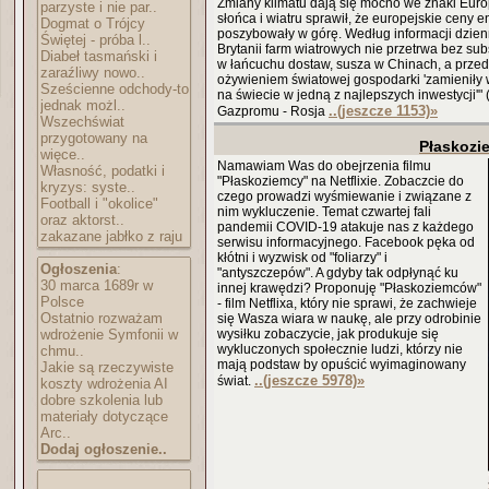
Zmiany klimatu dają się mocno we znaki Europ
parzyste i nie par..
słońca i wiatru sprawił, że europejskie ceny 
Dogmat o Trójcy
poszybowały w górę. Według informacji dzienn
Świętej - próba l..
Brytanii farm wiatrowych nie przetrwa bez sub
Diabeł tasmański i
w łańcuchu dostaw, susza w Chinach, a przed
zaraźliwy nowo..
ożywieniem światowej gospodarki 'zamieniły 
Sześcienne odchody-to
na świecie w jedną z najlepszych inwestycji'"
jednak możl..
..(jeszcze 1153)
»
Gazpromu - Rosja
Wszechświat
przygotowany na
Płaskozi
więce..
Namawiam Was do obejrzenia filmu
Własność, podatki i
"Płaskoziemcy" na Netflixie. Zobaczcie do
kryzys: syste..
czego prowadzi wyśmiewanie i związane z
Football i "okolice"
nim wykluczenie. Temat czwartej fali
oraz aktorst..
pandemii COVID-19 atakuje nas z każdego
zakazane jabłko z raju
serwisu informacyjnego. Facebook pęka od
kłótni i wyzwisk od "foliarzy" i
Ogłoszenia
:
"antyszczepów". A gdyby tak odpłynąć ku
30 marca 1689r w
innej krawędzi? Proponuję "Płaskoziemców"
Polsce
- film Netflixa, który nie sprawi, że zachwieje
Ostatnio rozważam
się Wasza wiara w naukę, ale przy odrobinie
wdrożenie Symfonii w
wysiłku zobaczycie, jak produkuje się
wykluczonych społecznie ludzi, którzy nie
chmu..
mają podstaw by opuścić wyimaginowany
Jakie są rzeczywiste
..(jeszcze 5978)
»
świat.
koszty wdrożenia AI
dobre szkolenia lub
materiały dotyczące
Arc..
Dodaj ogłoszenie..