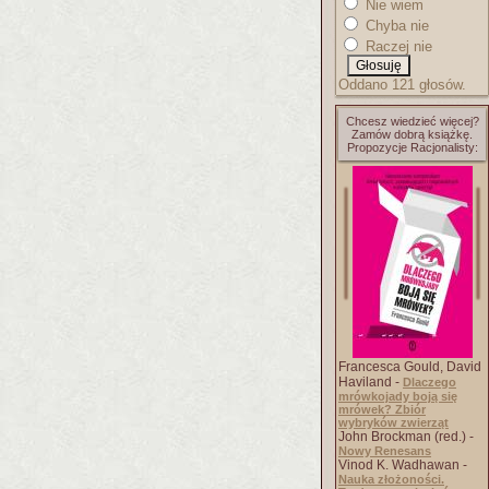
Nie wiem
Chyba nie
Raczej nie
Oddano 121 głosów.
Chcesz wiedzieć więcej?
Zamów dobrą książkę.
Propozycje Racjonalisty:
Francesca Gould, David
Haviland -
Dlaczego
mrówkojady boją się
mrówek? Zbiór
wybryków zwierząt
John Brockman (red.) -
Nowy Renesans
Vinod K. Wadhawan -
Nauka złożoności.