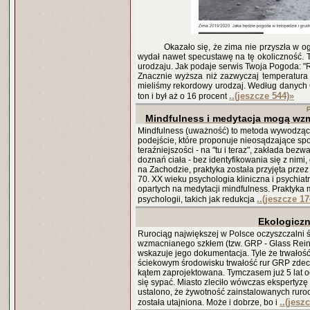
Okazało się, że zima nie przyszła w og
wydał nawet specustawę na tę okoliczność. 
urodzaju. Jak podaje serwis Twoja Pogoda: 
Znacznie wyższa niż zazwyczaj temperatura
mieliśmy rekordowy urodzaj. Według danych 
..(jeszcze 544)
»
ton i był aż o 16 procent
Mindfulness i medytacja mogą wzm
Mindfulness (uważność) to metoda wywodząca 
podejście, które proponuje nieosądzające spo
teraźniejszości - na "tu i teraz", zakłada be
doznań ciała - bez identyfikowania się z nimi,
na Zachodzie, praktyka została przyjęta przez
70. XX wieku psychologia kliniczna i psychia
opartych na medytacji mindfulness. Praktyk
..(jeszcze 17
psychologii, takich jak redukcja
Ekologiczn
Rurociąg największej w Polsce oczyszczalni 
wzmacnianego szkłem (tzw. GRP - Glass Reinfor
wskazuje jego dokumentacja. Tyle że trwałość
ściekowym środowisku trwałość rur GRP zdecyd
kątem zaprojektowana. Tymczasem już 5 lat 
się sypać. Miasto zleciło wówczas ekspertyzę
ustalono, że żywotność zainstalowanych ruroci
..(jesz
została utajniona. Może i dobrze, bo i