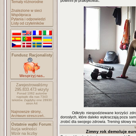
powinni je praktykować.
Tematy różnorodne
Znalezione w sieci
Współpraca
Pytania i odpowiedzi
Listy od czytelników
Fundusz Racjonalisty
Wesprzyj nas..
Zarejestrowaliśmy
295.833.473
wizyty
Ponad 1062 autorów
napisało
dla nas 7343
tekstów.
Zajęłyby one 28930
stron A4
Najnowsze strony..
Odkryto niespodziewane korzyści zdro
Archiwum streszczeń..
dorosłych, które daleko wykraczają poza samo
zrobić dla swojego zdrowia. Trening siłowy 
Ostatnie wątki Forum
:
iluzja wolności
Zimny rok demoluje eur
Wzór na liczby