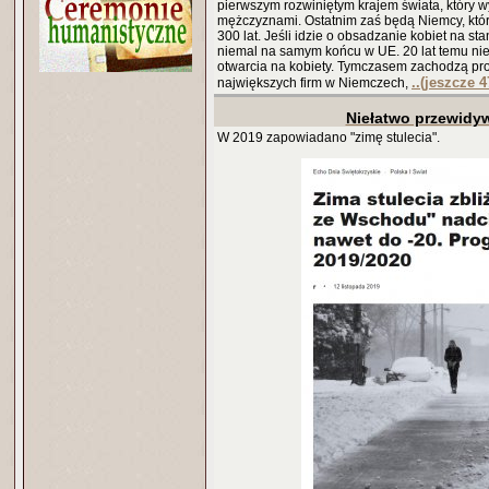
pierwszym rozwiniętym krajem świata, który 
mężczyznami. Ostatnim zaś będą Niemcy, któr
300 lat. Jeśli idzie o obsadzanie kobiet na 
niemal na samym końcu w UE. 20 lat temu nie
otwarcia na kobiety. Tymczasem zachodzą pro
..(jeszcze 4
największych firm w Niemczech,
Niełatwo przewidy
W 2019 zapowiadano "zimę stulecia".