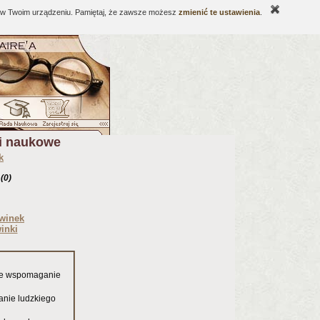
ne w Twoim urządzeniu. Pamiętaj, że zawsze możesz
zmienić te ustawienia
.
ki naukowe
k
ń
(0)
winek
inki
ne wspomaganie
anie ludzkiego