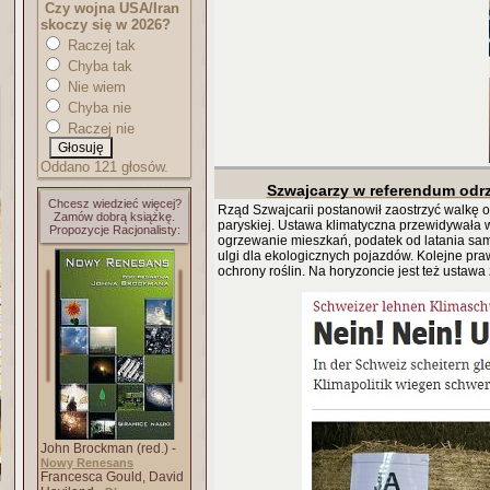
Czy wojna USA/Iran
skoczy się w 2026?
Raczej tak
Chyba tak
Nie wiem
Chyba nie
Raczej nie
Oddano 121 głosów.
Szwajcarzy w referendum odrz
Chcesz wiedzieć więcej?
Rząd Szwajcarii postanowił zaostrzyć walkę o
Zamów dobrą książkę.
paryskiej. Ustawa klimatyczna przewidywała w
Propozycje Racjonalisty:
ogrzewanie mieszkań, podatek od latania sam
ulgi dla ekologicznych pojazdów. Kolejne pr
ochrony roślin. Na horyzoncie jest też ustaw
John Brockman (red.) -
Nowy Renesans
Francesca Gould, David