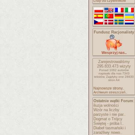
Listy od czytelników
Fundusz Racjonalisty
Wesprzyj nas..
Zarejestrowaliśmy
295.833.473
wizyty
Ponad 1062 autorów
napisało
dla nas 7343
tekstów.
Zajęłyby one 28930
stron A4
Najnowsze strony..
Archiwum streszczeń..
Ostatnie wątki Forum
:
iluzja wolności
Wzór na liczby
parzyste i nie par..
Dogmat o Trójcy
Świętej - próba l..
Diabeł tasmański i
zaraźliwy nowo..