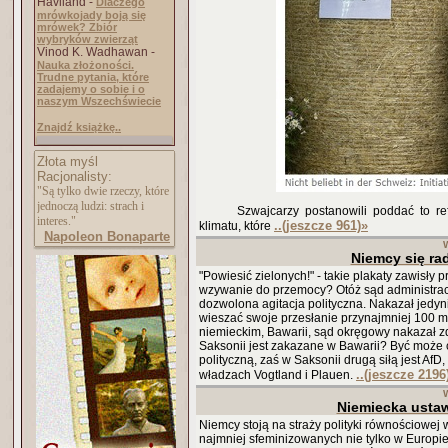
Haviland -
Dlaczego
mrówkojady boją się
mrówek? Zbiór
wybryków zwierząt
Vinod K. Wadhawan -
Nauka złożoności.
Trudne pytania, które
zadajemy o sobie i o
naszym Wszechświecie
Znajdź książkę..
Złota myśl
Racjonalisty:
"Są tylko dwie rzeczy, które
jednoczą ludzi: strach i
Szwajcarzy postanowili poddać to re
interes."
..(jeszcze 961)
»
klimatu, które
Napoleon Bonaparte
Niemcy się rad
"Powiesić zielonych!" - takie plakaty zawisł
wzywanie do przemocy? Otóż sąd administracy
dozwolona agitacja polityczna. Nakazał jedynie
wieszać swoje przesłanie przynajmniej 100 me
niemieckim, Bawarii, sąd okręgowy nakazał zd
Saksonii jest zakazane w Bawarii? Być może ch
polityczną, zaś w Saksonii drugą siłą jest Af
..(jeszcze 2196
władzach Vogtland i Plauen.
Niemiecka usta
Niemcy stoją na straży polityki równościowe
najmniej sfeminizowanych nie tylko w Europie