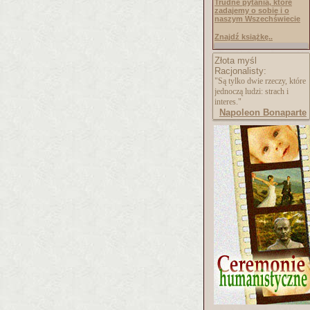
Trudne pytania, które
zadajemy o sobie i o
naszym Wszechświecie
Znajdź książkę..
Złota myśl
Racjonalisty:
"Są tylko dwie rzeczy, które
jednoczą ludzi: strach i
interes."
Napoleon Bonaparte