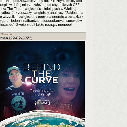
ie. Niespodziewanie zimny rok, z licznymi deficytami
energii, w dużej mierze zależnej od chybotliwych OZE,
ika The Times, większość istniejących w Wielkiej
sydiów. Jak zauważyli angielscy analitycy: "Zakłócenia
e wszystkim zwiększony popyt na energię w związku z
węgiel, jeden z najbardziej niepopularnych surowców
 (focus.de). Swoje zrobił także rosnący monopol
Różności
emcy
29-09-2021
(
)