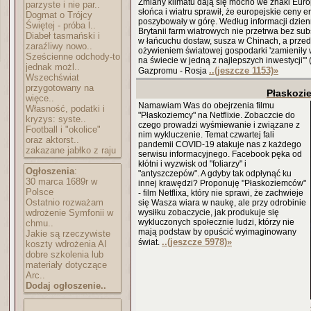
Zmiany klimatu dają się mocno we znaki Europ
parzyste i nie par..
słońca i wiatru sprawił, że europejskie ceny 
Dogmat o Trójcy
poszybowały w górę. Według informacji dzienn
Świętej - próba l..
Brytanii farm wiatrowych nie przetrwa bez sub
Diabeł tasmański i
w łańcuchu dostaw, susza w Chinach, a przed
zaraźliwy nowo..
ożywieniem światowej gospodarki 'zamieniły 
Sześcienne odchody-to
na świecie w jedną z najlepszych inwestycji'"
jednak możl..
..(jeszcze 1153)
»
Gazpromu - Rosja
Wszechświat
przygotowany na
Płaskozi
więce..
Namawiam Was do obejrzenia filmu
Własność, podatki i
"Płaskoziemcy" na Netflixie. Zobaczcie do
kryzys: syste..
czego prowadzi wyśmiewanie i związane z
Football i "okolice"
nim wykluczenie. Temat czwartej fali
oraz aktorst..
pandemii COVID-19 atakuje nas z każdego
zakazane jabłko z raju
serwisu informacyjnego. Facebook pęka od
kłótni i wyzwisk od "foliarzy" i
Ogłoszenia
:
"antyszczepów". A gdyby tak odpłynąć ku
30 marca 1689r w
innej krawędzi? Proponuję "Płaskoziemców"
Polsce
- film Netflixa, który nie sprawi, że zachwieje
Ostatnio rozważam
się Wasza wiara w naukę, ale przy odrobinie
wdrożenie Symfonii w
wysiłku zobaczycie, jak produkuje się
wykluczonych społecznie ludzi, którzy nie
chmu..
mają podstaw by opuścić wyimaginowany
Jakie są rzeczywiste
..(jeszcze 5978)
»
świat.
koszty wdrożenia AI
dobre szkolenia lub
materiały dotyczące
Arc..
Dodaj ogłoszenie..