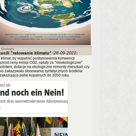
Ekologia
ucili "ratowanie klimatu"
28-09-2021
(
)
 klimat, by wypełnić postanowienia konwencji
zrost ceny emisji CO2, opłaty za "nieekologiczne"
olotem, dotacje na ekologiczne remonty mieszkań czy
awo zakazywało stosowania syntetycznych środków
a zakazująca paliw kopalnych do 2050 roku.