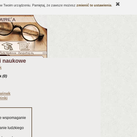
ne w Twoim urządzeniu. Pamiętaj, że zawsze możesz
zmienić te ustawienia
.
ki naukowe
k
ik
(0)
winek
inki
ne wspomaganie
anie ludzkiego