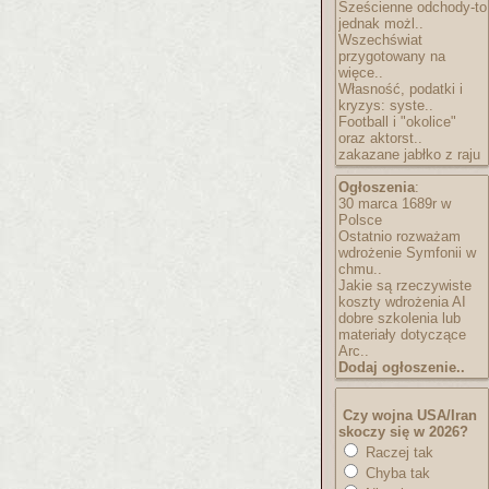
Sześcienne odchody-to
jednak możl..
Wszechświat
przygotowany na
więce..
Własność, podatki i
kryzys: syste..
Football i "okolice"
oraz aktorst..
zakazane jabłko z raju
Ogłoszenia
:
30 marca 1689r w
Polsce
Ostatnio rozważam
wdrożenie Symfonii w
chmu..
Jakie są rzeczywiste
koszty wdrożenia AI
dobre szkolenia lub
materiały dotyczące
Arc..
Dodaj ogłoszenie..
Czy wojna USA/Iran
skoczy się w 2026?
Raczej tak
Chyba tak