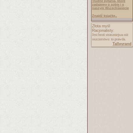
Trudne pytania, które
zadajemy o sobie i o
naszym Wszechświecie
Znajdź książkę..
Złota myśl
Racjonalisty:
Jest broń straszniejsza niż
oszczerstwo: to prawda.
Talleyrand