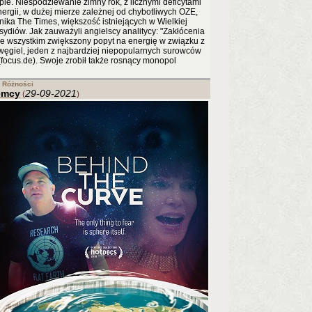
ie. Niespodziewanie zimny rok, z licznymi deficytami
energii, w dużej mierze zależnej od chybotliwych OZE,
ika The Times, większość istniejących w Wielkiej
sydiów. Jak zauważyli angielscy analitycy: "Zakłócenia
e wszystkim zwiększony popyt na energię w związku z
węgiel, jeden z najbardziej niepopularnych surowców
 (focus.de). Swoje zrobił także rosnący monopol
Różności
emcy
29-09-2021
(
)