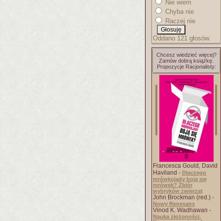
Nie wiem
Chyba nie
Raczej nie
Oddano 121 głosów.
Chcesz wiedzieć więcej?
Zamów dobrą książkę.
Propozycje Racjonalisty:
Francesca Gould, David
Haviland -
Dlaczego
mrówkojady boją się
mrówek? Zbiór
wybryków zwierząt
John Brockman (red.) -
Nowy Renesans
Vinod K. Wadhawan -
Nauka złożoności.