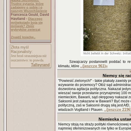
Nauka złożoności.
Trudne pytania, które
zadajemy o sobie i o
naszym Wszechświecie
Francesca Gould, David
Haviland -
Dlaczego
mrówkojady boją się
mrówek? Zbiór
wybryków zwierząt
Znajdź książkę..
Złota myśl
Racjonalisty:
Jest broń straszniejsza niż
oszczerstwo: to prawda.
Szwajcarzy postanowili poddać to re
Talleyrand
..(jeszcze 961)
»
klimatu, które
Niemcy się rad
"Powiesić zielonych!" - takie plakaty zawisł
wzywanie do przemocy? Otóż sąd administracy
dozwolona agitacja polityczna. Nakazał jedynie
wieszać swoje przesłanie przynajmniej 100 me
niemieckim, Bawarii, sąd okręgowy nakazał zd
Saksonii jest zakazane w Bawarii? Być może ch
polityczną, zaś w Saksonii drugą siłą jest Af
..(jeszcze 2196
władzach Vogtland i Plauen.
Niemiecka usta
Niemcy stoją na straży polityki równościowe
najmniej sfeminizowanych nie tylko w Europie