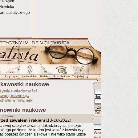
aukowych
człowieka
farmaceutycznego
iekawostki naukowe
Zaloguj jako
:
zystkie wiadomości
swoją nowinkę..
Hasło
:
rchiwum nowinek
OpenID
 nowinki naukowe
Załóż sobie konto..
Zdrowie
rzed zawałem i rakiem
13-10-2021
(
)
Wyszukaj
a swój szczyt w czwartej dekadzie życia, po czym
kiego poziomu, że trudno jest wstać z krzesła czy
Wprowadzenie
poprzez ćwiczenia siłowe. I nie tylko starsi ludzie
Indeks artykułów