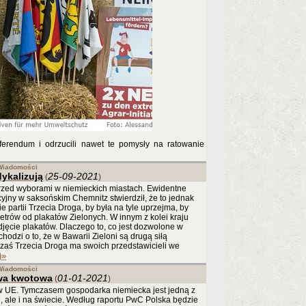
ferendum i odrzucili nawet te pomysły na ratowanie
Wiadomości
ykalizują
25-09-2021
(
)
y przed wyborami w niemieckich miastach. Ewidentne
jny w saksońskim Chemnitz stwierdził, że to jednak
 partii Trzecia Droga, by była na tyle uprzejma, by
trów od plakatów Zielonych. W innym z kolei kraju
jęcie plakatów. Dlaczego to, co jest dozwolone w
odzi o to, że w Bawarii Zieloni są drugą siłą
D, zaś Trzecia Droga ma swoich przedstawicieli we
)
»
Wiadomości
wa kwotowa
01-01-2021
(
)
j w UE. Tymczasem gospodarka niemiecka jest jedną z
, ale i na świecie. Według raportu PwC Polska będzie