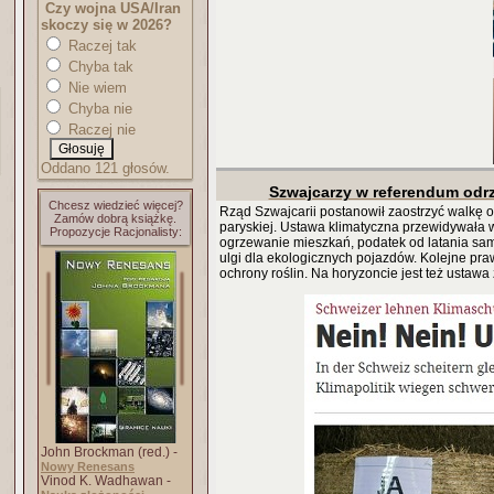
Czy wojna USA/Iran
skoczy się w 2026?
Raczej tak
Chyba tak
Nie wiem
Chyba nie
Raczej nie
Oddano 121 głosów.
Szwajcarzy w referendum odrz
Chcesz wiedzieć więcej?
Rząd Szwajcarii postanowił zaostrzyć walkę o
Zamów dobrą książkę.
paryskiej. Ustawa klimatyczna przewidywała w
Propozycje Racjonalisty:
ogrzewanie mieszkań, podatek od latania sam
ulgi dla ekologicznych pojazdów. Kolejne pr
ochrony roślin. Na horyzoncie jest też ustaw
John Brockman (red.) -
Nowy Renesans
Vinod K. Wadhawan -