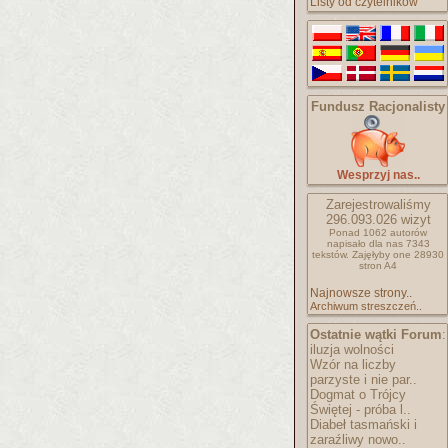
Listy od czytelników
Fundusz Racjonalisty
Wesprzyj nas..
Zarejestrowaliśmy
296.093.026
wizyt
Ponad 1062 autorów
napisało
dla nas 7343
tekstów.
Zajęłyby one 28930
stron A4
Najnowsze strony..
Archiwum streszczeń..
Ostatnie wątki Forum
:
iluzja wolności
Wzór na liczby
parzyste i nie par..
Dogmat o Trójcy
Świętej - próba l..
Diabeł tasmański i
zaraźliwy nowo..