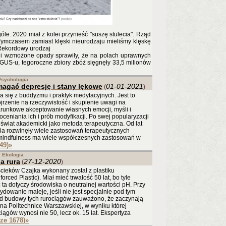
óle. 2020 miał z kolei przynieść "suszę stulecia". Rząd
Tymczasem zamiast klęski nieurodzaju mieliśmy klęskę
"Rekordowy urodzaj
 i wzmożone opady sprawiły, że na polach uprawnych
GUS-u, tegoroczne zbiory zbóż sięgnęły 33,5 milionów
Psychologia
agać depresję i stany lękowe
01-01-2021
(
)
się z buddyzmu i praktyk medytacyjnych. Jest to
jrzenie na rzeczywistość i skupienie uwagi na
zwarunkowe akceptowanie własnych emocji, myśli i
 oceniania ich i prób modyfikacji. Po swej popularyzacji
 świat akademicki jako metoda terapeutyczna. Od lat
tria rozwinęły wiele zastosowań terapeutycznych
a mindfulness ma wiele współczesnych zastosowań w
49)
»
Ekologia
a rura
27-12-2020
(
)
ścieków Czajka wykonany został z plastiku
ced Plastic). Miał mieć trwałość 50 lat, bo tyle
 ta dotyczy środowiska o neutralnej wartości pH. Przy
owanie maleje, jeśli nie jest specjalnie pod tym
od budowy tych rurociągów zauważono, że zaczynają
 na Politechnice Warszawskiej, w wyniku której
ągów wynosi nie 50, lecz ok. 15 lat. Ekspertyza
cze 1678)
»