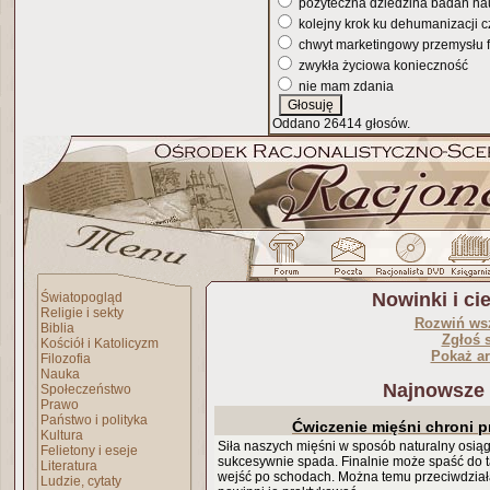
pożyteczna dziedzina badań n
kolejny krok ku dehumanizacji 
chwyt marketingowy przemysłu 
zwykła życiowa konieczność
nie mam zdania
Oddano 26414 głosów.
Nowinki i c
Światopogląd
Religie i sekty
Rozwiń ws
Biblia
Zgłoś 
Kościół i Katolicyzm
Pokaż a
Filozofia
Nauka
Najnowsze
Społeczeństwo
Prawo
Państwo i polityka
Ćwiczenie mięśni chroni p
Kultura
Siła naszych mięśni w sposób naturalny osiąg
Felietony i eseje
sukcesywnie spada. Finalnie może spaść do ta
Literatura
wejść po schodach. Można temu przeciwdziałać 
Ludzie, cytaty