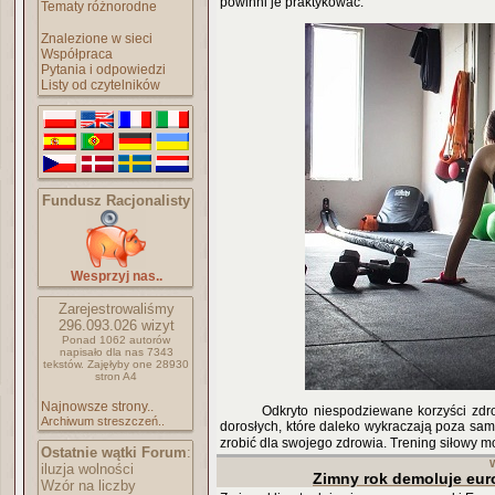
powinni je praktykować.
Tematy różnorodne
Znalezione w sieci
Współpraca
Pytania i odpowiedzi
Listy od czytelników
Fundusz Racjonalisty
Wesprzyj nas..
Zarejestrowaliśmy
296.093.026
wizyt
Ponad 1062 autorów
napisało
dla nas 7343
tekstów.
Zajęłyby one 28930
stron A4
Najnowsze strony..
Odkryto niespodziewane korzyści zdro
Archiwum streszczeń..
dorosłych, które daleko wykraczają poza samo
zrobić dla swojego zdrowia. Trening siłowy 
Ostatnie wątki Forum
:
iluzja wolności
Zimny rok demoluje eur
Wzór na liczby