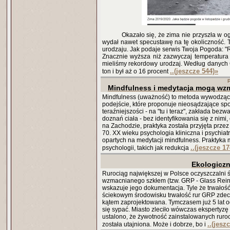
Okazało się, że zima nie przyszła w og
wydał nawet specustawę na tę okoliczność. 
urodzaju. Jak podaje serwis Twoja Pogoda: 
Znacznie wyższa niż zazwyczaj temperatura
mieliśmy rekordowy urodzaj. Według danych 
..(jeszcze 544)
»
ton i był aż o 16 procent
Mindfulness i medytacja mogą wzm
Mindfulness (uważność) to metoda wywodząca 
podejście, które proponuje nieosądzające spo
teraźniejszości - na "tu i teraz", zakłada be
doznań ciała - bez identyfikowania się z nimi,
na Zachodzie, praktyka została przyjęta przez
70. XX wieku psychologia kliniczna i psychia
opartych na medytacji mindfulness. Praktyk
..(jeszcze 17
psychologii, takich jak redukcja
Ekologiczn
Rurociąg największej w Polsce oczyszczalni 
wzmacnianego szkłem (tzw. GRP - Glass Reinfor
wskazuje jego dokumentacja. Tyle że trwałość
ściekowym środowisku trwałość rur GRP zdecyd
kątem zaprojektowana. Tymczasem już 5 lat 
się sypać. Miasto zleciło wówczas ekspertyzę
ustalono, że żywotność zainstalowanych ruroci
..(jesz
została utajniona. Może i dobrze, bo i