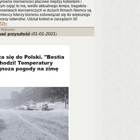
wyrówna nierówności płacowe między kobietami i
ym zająć to ma, wedle aktualnego tempa, bagatela -
stanowiskach kierowniczych w dużych firmach Niemcy są
mieccy liderzy biznesu zobowiązali się do większego
cesy odwrotne: Udział kobiet w zarządach 30
72)
»
Różności
wać przyszłość
01-01-2021
(
)