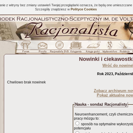
tanie z witryny bez zmiany ustawień Twojej przeglądarki oznacza, że będą one umieszcza
Szczegóły znajdziesz w
Polityce Cookies
Nowinki i ciekawost
Wróć do nowine
Rok 2023, Październ
Chwilowo brak nowinek
Zobacz archiwum no
Pokaż aktualne now
Nauka - sondaż Racjonalisty
Neuroenhancement, czyli chemicz
pracy mózgu to:
sposób na optymalne wykorzyst
potencjału