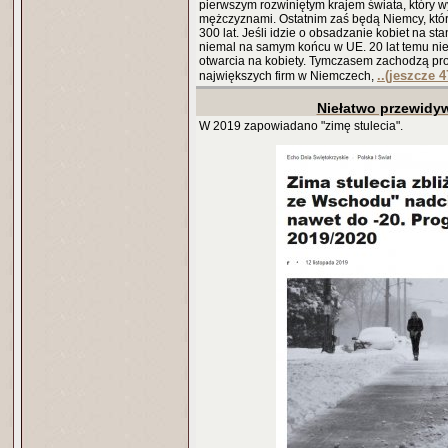
pierwszym rozwiniętym krajem świata, który 
mężczyznami. Ostatnim zaś będą Niemcy, któr
300 lat. Jeśli idzie o obsadzanie kobiet na 
niemal na samym końcu w UE. 20 lat temu nie
otwarcia na kobiety. Tymczasem zachodzą pro
..(jeszcze 4
największych firm w Niemczech,
Niełatwo przewidy
W 2019 zapowiadano "zimę stulecia".