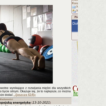
Książka: Racjonalista
Napisz do nas
Newsletter
Promocja Racjonalisty
Racjonalista w
Facebooku
wotne wynikające z rozwijania mięśni dla wszystkich
 bycie silnym. Okazuje się, że to najlepsze, co można
..(jeszcze 614)
»
może dodać
Wiadomości
opejską energetykę
13-10-2021
(
)