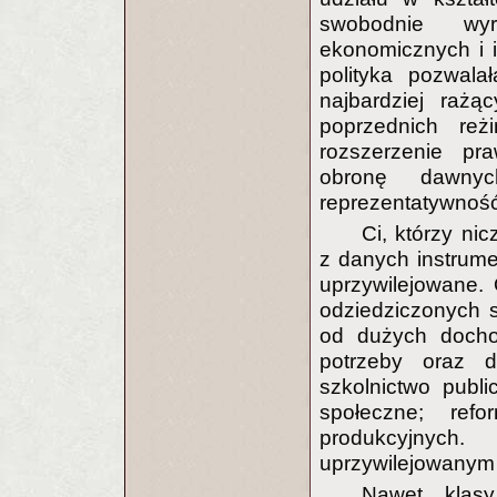
swobodnie wyr
ekonomicznych i 
polityka pozwala
najbardziej rażą
poprzednich re
rozszerzenie pr
obronę dawnyc
reprezentatywnoś
Ci, którzy nic
z danych instrum
uprzywilejowane.
odziedziczonych 
od dużych dochod
potrzeby oraz 
szkolnictwo publ
społeczne; ref
produkcyjnyc
uprzywilejowanym 
Nawet klasy