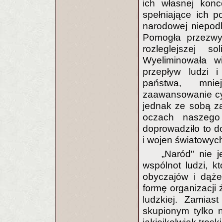
ich własnej konce
spełniające ich p
narodowej niepod
Pomogła przezwyc
rozleglejszej s
Wyeliminowała wi
przepływ ludzi 
państwa, mniej
zaawansowanie cy
jednak ze sobą zal
oczach naszego 
doprowadziło to d
i wojen światowyc
„Naród" nie j
wspólnot ludzi, k
obyczajów i dąże
formę organizacji
ludzkiej. Zamias
skupionym tylko 