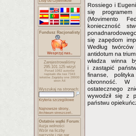
Listy od czytelników
Rossiego i Eugenio
się programem 
(Movimento Fed
konieczność stw
ponadnarodowego 
Fundusz Racjonalisty
się zapędom imp
Według twórców 
antidotum na trium
Wesprzyj nas..
władza winna b
Zarejestrowaliśmy
295.101.125
wizyt
i zastąpić państ
Ponad 1062 autorów
finanse, polityk
napisało
dla nas 7343
tekstów.
Zajęłyby one 28930
obronność. W 
stron A4
ostatecznego zni
Wyszukaj na stronach:
wywodził się z p
Kryteria szczegółowe
państwu opiekuńcz
Najnowsze strony..
Archiwum streszczeń..
Ostatnie wątki Forum
:
iluzja wolności
Wzór na liczby
parzyste i nie par..