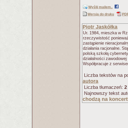
Wyślij mailem..
Wersja do druku
PD
Piotr Jaskółka
Ur. 1984, mieszka w Rz
rzeczywistość ponieważ
zastąpienie nieracjonal
działania racjonalne. Stą
polską szkołą cybernet
działalności zawodowej 
Współpracuje z serwis
Liczba tekstów na po
autora
Liczba tłumaczeń:
2
Najnowszy tekst aut
chodzą na koncer