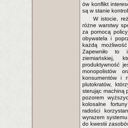
ów konflikt interes
są w stanie kontro
W istocie, re
różne warstwy sp
za pomocą policy
obywatela i popr
każdą możliwość 
Zapewniło to is
ziemiańskiej,
produktywność je
monopolistów or
konsumentów i n
plutokratów, któr
sterując machiną 
pozorem wyższyc
kolosalne fortu
radości korzysta
wyrazem systemu 
do kwestii zasobó