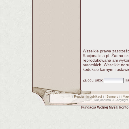
Wszelkie prawa zastrzeżo
Racjonalista.pl. Żadna c
reprodukowana ani wykorz
autorskich. Wszelkie nar
kodeksie karnym i ustawi
Zaloguj jako
:
Ha
Regulamin publikacji
Bannery
Mapa
[
] [
] [
Racjonalista
Copyright
©
Fundacja Wolnej Myśli, kont