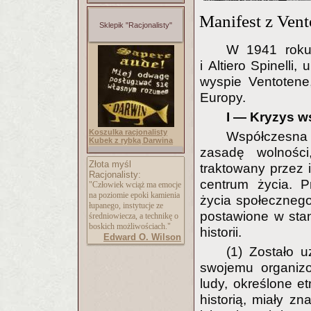
Manifest z Vent
Sklepik "Racjonalisty"
W 1941 roku,
i Altiero Spinell
wyspie Ventotene,
Europy.
I — Kryzys ws
Koszulka racjonalisty
Współczesna 
Kubek z rybką Darwina
zasadę wolnośc
Złota myśl
traktowany przez 
Racjonalisty:
centrum życia. P
"Człowiek wciąż ma emocje
na poziomie epoki kamienia
życia społecznego
łupanego, instytucje ze
postawione w sta
średniowiecza, a technikę o
boskich możliwościach."
historii.
Edward O. Wilson
(1) Zostało 
swojemu organizo
ludy, określone et
historią, miały z