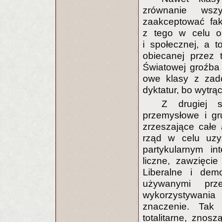
zrównanie wszy
zaakceptować fak
z tego w celu os
i społecznej, a 
obiecanej przez 
Światowej groźba 
owe klasy z zado
dyktatur, bo wytrą
Z drugiej s
przemysłowe i gr
zrzeszające całe
rząd w celu uzys
partykularnym i
liczne, zawzięci
Liberalne i demo
używanymi pr
wykorzystywani
znaczenie. Tak 
totalitarne, znos