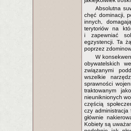
jakiejkolwiek tros
Absolutna s
chęć dominacji, p
innych, domagają
terytoriów na kt
i zapewniać so
egzystencji. Ta ż
poprzez zdominowa
W konsekwencj
obywatelskich w
związanymi pod
wszelkie narzęd
sprawności wojen
traktowanym jak
nieuniknionych wo
częścią społecze
czy administracja 
głównie nakierow
Kobiety są uważane
podobnie jak pło