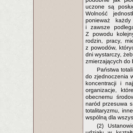
uczone są posług
Wolność jednost
ponieważ każdy 
i zawsze podleg
Z powodu kolejn
rodzin, pracy, m
z powodów, któryc
dni wystarczy, że
zmierzających do
Państwa total
do zjednoczenia w
koncentracji i n
organizacje, któ
obecnemu środow
naród przesuwa s
totalitaryzmu, in
wspólną dla wszys
(2) Ustanow
udziału w kształ