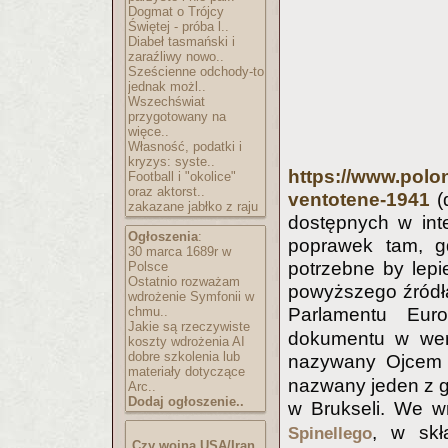
Dogmat o Trójcy
Świętej - próba l..
Diabeł tasmański i
zaraźliwy nowo..
Sześcienne odchody-to
jednak możl..
Wszechświat
przygotowany na
więce..
Własność, podatki i
kryzys: syste..
https://www.polon
Football i "okolice"
oraz aktorst..
ventotene-1941
(
zakazane jabłko z raju
dostępnych w int
Ogłoszenia
:
poprawek tam, g
30 marca 1689r w
potrzebne by lepi
Polsce
Ostatnio rozważam
powyższego źródła)
wdrożenie Symfonii w
chmu..
Parlamentu Eur
Jakie są rzeczywiste
dokumentu w wers
koszty wdrożenia AI
dobre szkolenia lub
nazywany Ojcem 
materiały dotyczące
nazwany jeden z 
Arc..
Dodaj ogłoszenie..
w Brukseli. We w
, w skł
Spinellego
Czy wojna USA/Iran