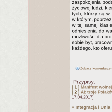
zaspokojenia pods
życiowej ludzi, k
tych, którzy są w
w którym, poprzez 
w tej samej klasi
odniesienia do wa
możliwości dla pro
sobie byt, pracow
każdego, kto oferu
Zobacz komentarze (
Przypisy:
[ 1 ]
Manifest wolnej
[ 2 ]
Aż troje Polakó
17.04.2017]
«
Integracja i Uni