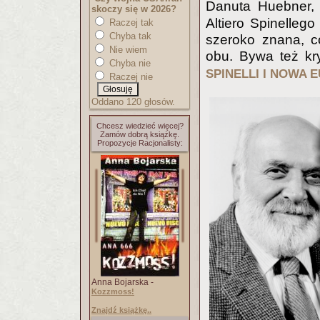
Danuta Huebner,
skoczy się w 2026?
Altiero Spinellego
Raczej tak
Chyba tak
szeroko znana, c
Nie wiem
obu. Bywa też kr
Chyba nie
SPINELLI I NOWA 
Raczej nie
Oddano 120 głosów.
Chcesz wiedzieć więcej?
Zamów dobrą książkę.
Propozycje Racjonalisty:
Anna Bojarska -
Kozzmoss!
Znajdź książkę..