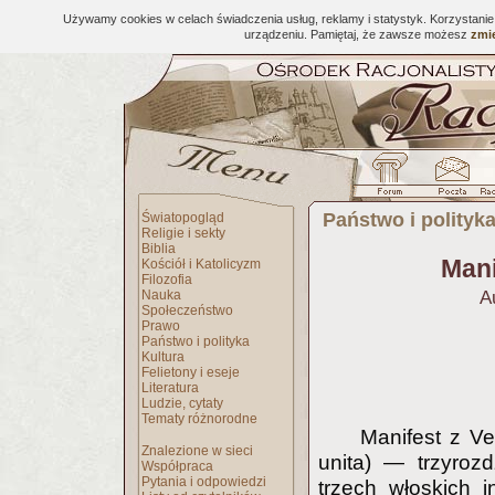
Używamy cookies w celach świadczenia usług, reklamy i statystyk. Korzystani
urządzeniu. Pamiętaj, że zawsze możesz
zmie
Państwo i polityk
Światopogląd
Religie i sekty
Biblia
Mani
Kościół i Katolicyzm
Filozofia
Nauka
A
Społeczeństwo
Prawo
Państwo i polityka
Kultura
Felietony i eseje
Literatura
Ludzie, cytaty
Tematy różnorodne
Manifest z Ve
Znalezione w sieci
unita) — trzyroz
Współpraca
Pytania i odpowiedzi
trzech włoskich i